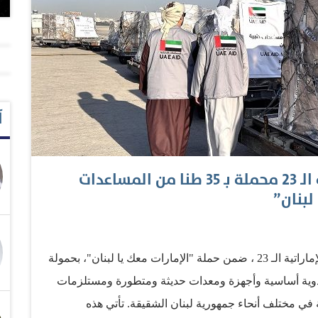
آ
مطار بيروت يستقبل الطائرة الإغاثية الـ 23 محملة بـ 35 طنا من المساعدات
لبنان”
وام/ استقبل مطار بيروت الدولي، الطائرة الإغاثية الإماراتية الـ 23 ، ضمن حملة "الإمارات معك يا لبنان"، بحمولة
لى أدوية أساسية وأجهزة ومعدات حديثة ومتطورة ومستلزمات
ي مختلف أنحاء جمهورية لبنان الشقيقة. تأتي هذه