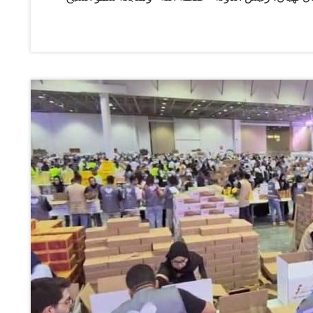
رئيس مجلس الوزراء رئيس ديوان الرئاسة، وإشراف سمو
ديوان الرئاسة للشؤون التنموية وأسر الشهداء رئيس مجلس
رقة مشاركة مجتمعية واسعة يتقدمها الشيخ سالم بن
الشارقة، استمراراً لدعم الأشقاء اللبنانيين في ظل
دولة الإمارات على إيصال المساعدات الإغاثية بشكل عاجل
ة والإنسانية للدولة الهادفة دوماً إلى تحقيق الأمن
تجابة العاجلة لإغاثة المتضررين والملهوفين في الكوارث
ضا الشيخ صقر بن محمد القاسمي، رئيس مجلس إدارة