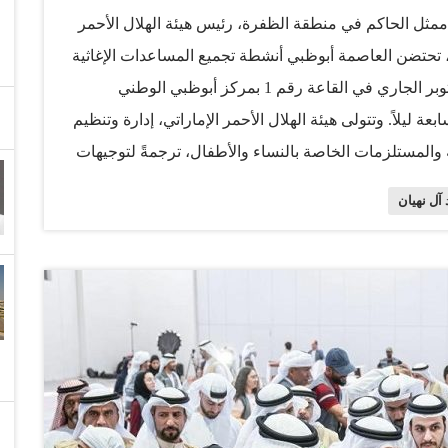
 ممثل الحاكم في منطقة الظفرة، رئيس هيئة الهلال الأحمر
ن"، تحتضن العاصمة أبوظبي أنشطة تجميع المساعدات الإغاثية
للأشقاء اللبنانيين، يوم الثلاثاء المقبل الموافق 22 أكتوبر الجاري في القاعة رقم 1 بمركز أبوظبي الوطني
عة ليلاً. وتتولى هيئة الهلال الأحمر الإماراتي، إدارة وتنظيم
ة والمستلزمات الخاصة بالنساء والأطفال، ترجمةً لتوجيهات
دولة، حفظه الله، ومتابعة سمو الشيخ منصور بن زايد آل
آل نهيان
 رئيس ديوان الرئاسة، وإشراف سمو الشيخ ذياب بن محمد
ن التنموية وأسر الشهداء، رئيس مجلس الشؤون الإنسانية
عي، رئيس مجلس إدارة هيئة الهلال الأحمر الإماراتي، على
 قيادةً وحكومةً وشعباً في الاستجابة العاجلة لإغاثة
 والمتأثرين في مثل هذه الحالات الحرجة والأوقات
وب والصراعات. وقال، إن دولة الإمارات تواصل أعمالها
 المساعدات تلو المساعدات لتنمية المجتمعات وإسعاد