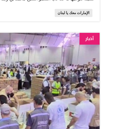
منصور بن زايد آل نهيان، نائب رئيس الدولة نائب 
الإمارات معك يا لبنان
الشيخ ذياب بن محمد بن زايد آل نهيان، نائب رئيس 
الشؤون الإنسانية الدولية. وشهد مركز إكسبو الشا
عبدالرحمن بن سالم القاسمي، رئيس مكتب سمو حاكم 
أخبار
الأزمة الحالية الطارئة والظروف الحرجة، إذ تعمل 
للشعب اللبناني الشقيق، انطلاقاً من الرسالة الحضاري
والاستقرار وتنمية المجتمعات وسعادة الشعوب والاس
والأزمات والصراعات. وشارك في أنشطة الحملة أي
جمعية الشارقة الخيرية…