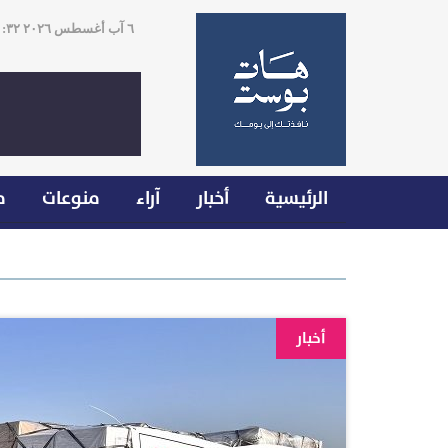
٦ آب أغسطس ٢٠٢٦ ٢١:٣٢
الرئيسية
أخبار
آراء
منوعات
م
أخبار