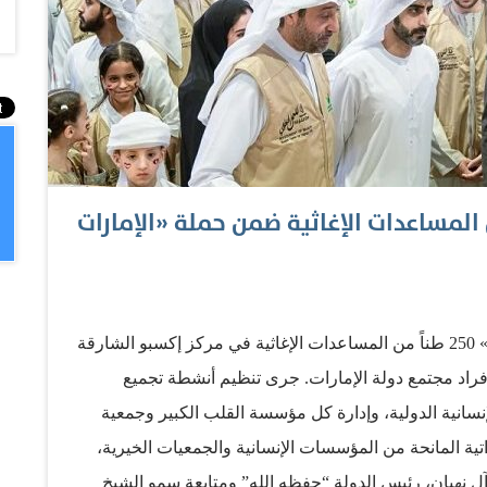
رقة» يجمع 250 طناً من المساعدات الإغاثية ضمن حملة «الإمارات
جمعت حملة الإغاثة الوطنية «الإمارات معك يا لبنان» 250 طناً من المساعدات الإغاثية في مركز إكسبو الشارقة
تلف فئات وأفراد مجتمع دولة الإمارات. جرى تنظيم أنشطة تجميع
انية الدولية، وإدارة كل مؤسسة القلب الكبير وجمعية
تية المانحة من المؤسسات الإنسانية والجمعيات الخيرية،
آل نهيان، رئيس الدولة “حفظه الله” ومتابعة سمو الشيخ