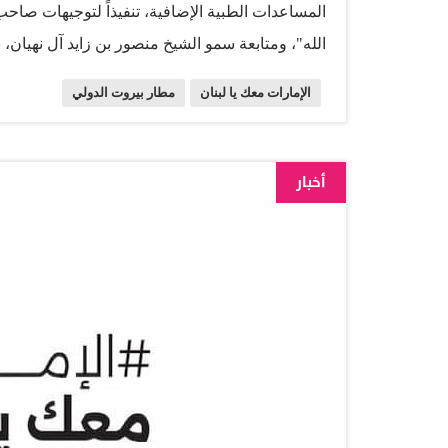
المساعدات الطبية الإضافية، تنفيذاً لتوجيهات صاح
الله"، ومتابعة سمو الشيخ منصور بن زايد آل نهيان
الرئاسة، وإشراف سموّ الشيخ ذياب بن محمد بن زايد 
الإمارات معك يا لبنان
مطار بيروت الدولي
الشهداء، رئيس مجلس الشؤون الإنسانية الدولية، ر
الإمارات التزامها الدولي نحو تقديم كافة الدعم الإ
الأشقاء اللبنانيين، بسبب الأزمة الراهنة لاسيما في
أخبار
محمد الشامسي، نائب رئيس وكالة الإمارات للمساعد
الرائد للتخفيف من تداعيات الأزمة الإنسانية التي ت
في الجوانب الصحية والاجتماعية والاقتصادية، مما ي
الضغط المتزايد على القطاع الصحي بشكل عام، و