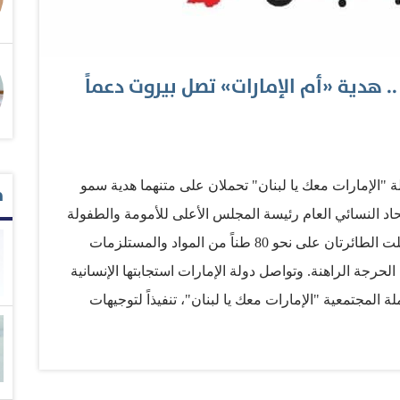
. هدية «أم الإمارات» تصل بيروت دعماً
"الإمارات معك يا لبنان" تحملان على متنهما هدية سمو
م
اد النسائي العام رئيسة المجلس الأعلى للأمومة والطفولة
الرئيسة الأعلى لمؤسسة التنمية الأسرية حيث اشتملت الطائرتان على نحو 80 طناً من المواد والمستلزمات
الحرجة الراهنة. وتواصل دولة الإمارات استجابتها الإنسانية
ة المجتمعية "الإمارات معك يا لبنان"، تنفيذاً لتوجيهات
ولة الإمارات، حفظه الله، ومتابعة سمو الشيخ منصور بن
يس مجلس الوزراء، رئيس ديوان الرئاسة، وإشراف سمو الشيخ
الرئاسة للشؤون التنموية وأسر الشهداء رئيس مجلس الشؤون