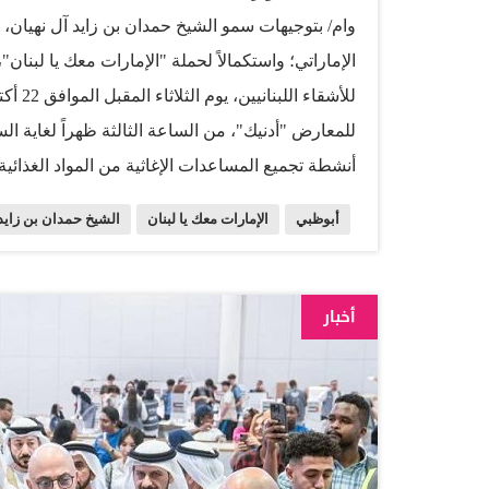
وام/ بتوجيهات سمو الشيخ حمدان بن زايد آل نهيان،
الإماراتي؛ واستكمالاً لحملة "الإمارات معك يا لبنا
للمعارض "أدنيك"، من الساعة الثالثة ظهراً لغاية الساب
أنشطة تجميع المساعدات الإغاثية من المواد الغذائي
صاحب السمو الشيخ محمد بن زايد آل نهيان، رئيس ال
أبوظبي
الإمارات معك يا لبنان
الشيخ حمدان بن زايد 
نهيان، نائب رئيس الدولة نائب رئيس مجلس الوزراء
بن زايد آل نهيان، نائب رئيس ديوان الرئاسة للشؤو
الدولية. وأكد معالي الدكتور حمدان بن مسلم المزرو
أخبار
الدور الحيوي والإنساني العالمي الرائد لدولة الإمارات
المتضررين والجرحى والمصابين، ومساعدة المحتاجين
الصعبة، لا سيما في مناطق الكوارث والأزمات والحر
الإنسانية والخيرية في دول العالم المختلفة، وتُقدم
الشعوب…