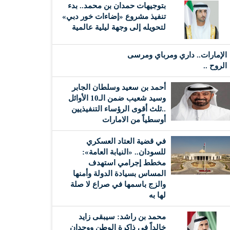
بتوجيهات حمدان بن محمد.. بدء
تنفيذ مشروع «إضاءات خور دبي»
لتحويله إلى وجهة ليلية عالمية
الإمارات.. داري ومرباي ومرسى
الروح ..
أحمد بن سعيد وسلطان الجابر
وسيد شعيب ضمن الـ10 الأوائل
..ثلث أقوى الرؤساء التنفيذيين
أوسطياً من الامارات
في قضية العتاد العسكري
للسودان.. «النيابة العامة»:
مخطط إجرامي استهدف
المساس بسيادة الدولة وأمنها
والزج باسمها في صراع لا صلة
لها به
محمد بن راشد: سيبقى زايد
خالداً في ذاكرة الوطن ووجدان