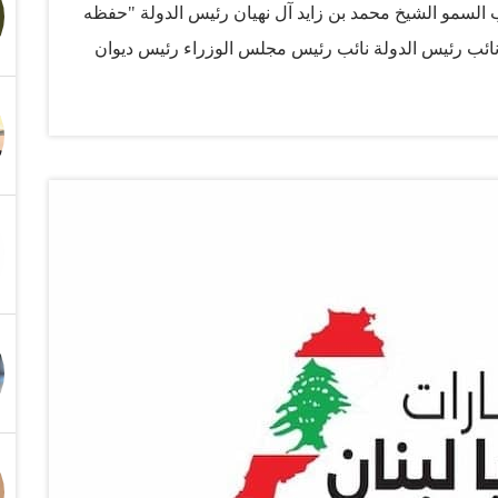
ب السمو الشيخ محمد بن زايد آل نهيان رئيس الدولة "حفظه
، نائب رئيس الدولة نائب رئيس مجلس الوزراء رئيس ديوان
آل نهيان، نائب رئيس ديوان الرئاسة للشؤون التنموية وأسر
ئيس مجلس أمناء مؤسسة إرث زايد الإنساني، إذ تواصل دولة
نساني اللازم للتخفيف من الظروف الحالية الصعبة التي تواجه
 قطاع الرعاية الصحية. وفي هذا الصدد، أكد سعادة سلطان
ات الدولية، على استمرار دولة الإمارات في دورها العالمي
شهدها المنطقة ويعاني منها الشعب اللبناني الشقيق، خاصةً
شكل تحدياً يعيق توفير الخدمات الطبية بشكل يتناسب مع
وجود…