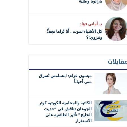
بارانويا وطنية
د. أماني فؤاد
كل الأشياء تموت.. أَمْ تُراها تجِفُّ
وتنزوي!؟
قابلات
ميسون عزام: ابتسامتي تُسرق
مني أحياناً
الكاتبة والمحامية الكويتية كوثر
الجوعان تناقش في “حديث
الخليج” تأثير الطائفية على
الاستقرار