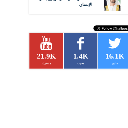
الإنسان
21.9K
1.4K
16.1K
متابع
معجب
مشترك