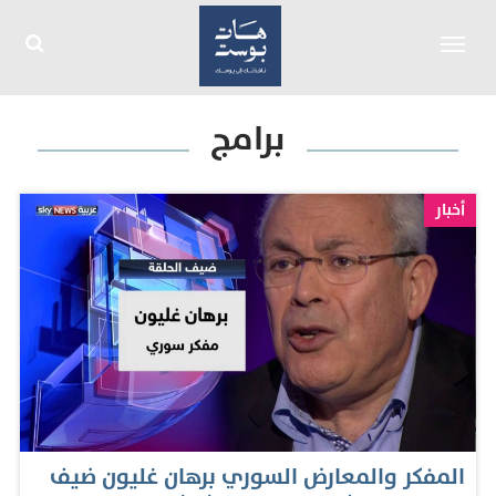
Toggle
navigation
برامج
أخبار
المفكر والمعارض السوري برهان غليون ضيف