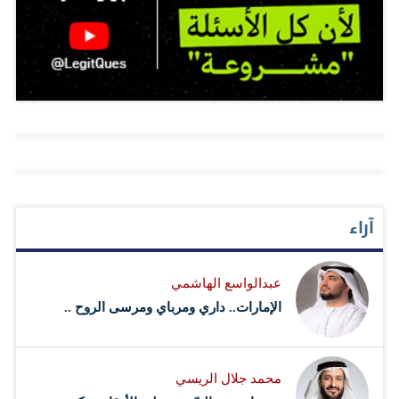
المثقف الذي يتحول للعمل السياسي ودوره في الواقع
المتردي الذي تمر به أغلب شعوب المنطقة، حيث سيتم تناول
تجربة برهان غليون باعتباره مثقفا انتقل من عالم الفكر إلى
عالم السياسة. وسيتم تسليط الضوء على قضية تقصير
المثقفين عن دورهم في التنوير وفي تقديم الأطروحات
والرؤى التي يمكن من خلالها الخروج من النفق الذي علقت
فيه أغلب شعوب المنطقة. "حديث العرب" برنامج أسبوعي
يسعى إلى خلق تفاعل بين المشاهدين والضيوف، بحيث تبث
آراء
الحلقات في توقيت موحد عبر شاشة سكاي نيوز عربية وعبر
قناتها الخاصة على "يوتيوب"، ويتم طرح كل موضوع حلقة
عبدالواسع الهاشمي
للنقاش والتفاعل عبر منصات التواصل الاجتماعي بعنوان
الإمارات.. داري ومرباي ومرسى الروح ..
(Hadith Alarab)، كي يجيب الضيف على مداخلات الجمهور
وأسئلتهم. يعاد بث الحلقة…
محمد جلال الريسي