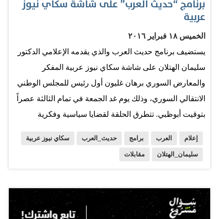
برنامج “حديث العرب” على شاشة سكاي نيوز
عربية
الخميس ١٨ فبراير ٢٠١٦
يستضيف برنامج حديث العرب والذي يقدمه الإعلامي الدكتور
سليمان الهتلان على شاشة سكاي نيوز عربية المفكر
والمعارض السوري برهان غليون أول رئيس للمجلس الوطني
الانتقالي السوري، وذلك يوم غد الجمعة في تمام الثالثة عصراً
بتوقيت أبوظبي. تتطرق الحلقة لقضايا سياسية وفكرية
واجتماعية متعددة، تتضمن مناقشة العوامل التي شكلت
إعلام
العرب
برامج
حديث_العرب
سكاي نيوز عربية
النكبة السورية وتلك التي عملت على استفحالها واستمرارها،
سليمان_الهتلان
مقابلات
ومنها وعلى وجه الخصوص الفراغ الذي تركه التراجع الأمريكي
في المنطقة. وتبحث الحلقة أيضاً في الأزمة الطائفية والتحدي
الذي تواجهه الأقليات حيث سيتم التعمق بالعوامل السياسية
التي تصنع أزمة اجتماعية. ويسلط اللقاء أيضاً الضوء على وضع