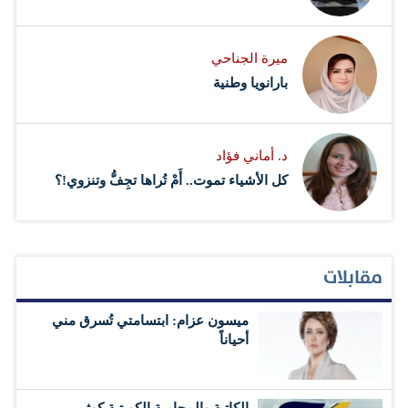
ميرة الجناحي
بارانويا وطنية
د. أماني فؤاد
كل الأشياء تموت.. أَمْ تُراها تجِفُّ وتنزوي!؟
مقابلات
ميسون عزام: ابتسامتي تُسرق مني
أحياناً
الكاتبة والمحامية الكويتية كوثر