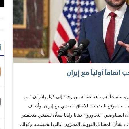
آ
تفاقاً أولياً مع إيران
ن، مساء أمس، بعد عودته من رحلة إلى كولورادو إن "من
امب- سيوقع بالضبط"، الاتفاق المبدئي مع إيران. وأضاف
 المفاوضين "يتحاورون ذهابا وإيابا بشأن نقطتين متعلقتين
اف بشأن المسائل النووية، المخزون عالي التخصيب، وكذلك