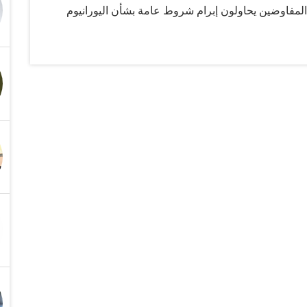
مفاوضين يحاولون إبرام شروط عامة بشأن اليورانيوم
د التفاصيل في المحادثات اللاحقة. وأضاف فانس: "نحن في
قط خلال ولاية الرئيس الحالي، ولكن على المدى البعيدة...