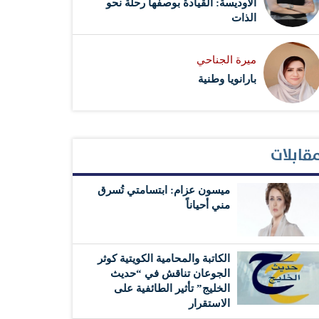
الأوديسة: القيادة بوصفها رحلة نحو
الذات
ميرة الجناحي
بارانويا وطنية
قابلات
ميسون عزام: ابتسامتي تُسرق
مني أحياناً
الكاتبة والمحامية الكويتية كوثر
الجوعان تناقش في “حديث
الخليج” تأثير الطائفية على
الاستقرار