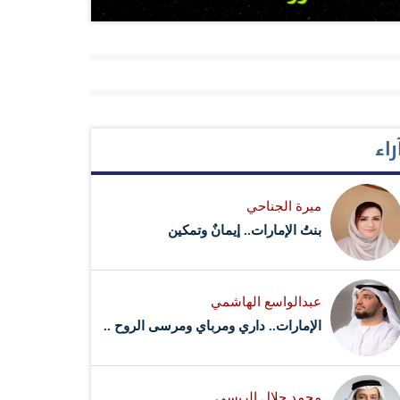
راء
ميرة الجناحي
بنتُ الإمارات.. إيمانٌ وتمكين
عبدالواسع الهاشمي
الإمارات.. داري ومرباي ومرسى الروح ..
محمد جلال الريسي