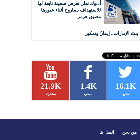
أدنوك تعلن تعرض سفينة تابعة لها
للاستهداف بصاروخ أثناء عبورها
مضيق هرمز
بنتُ الإمارات.. إيمانٌ وتمكين
21.9K
1.4K
16.1K
متابع
معجب
مشترك
من نحن
اتصل بنا