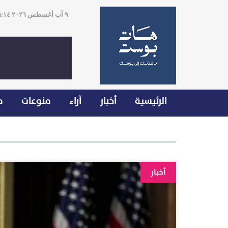
٩ آب أغسطس ٢٠٢٦ ٠٩:١٤
الرئيسية
أخبار
آراء
منوعات
م
أخبار