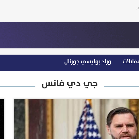
قابلات
ورلد بوليسي جورنال
جي دي فانس