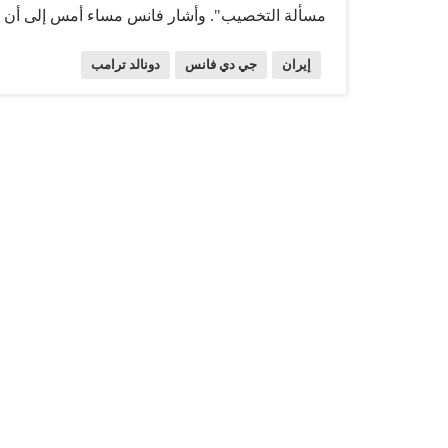
مسألة التخصيب". وأشار فانس مساء أمس إلى أن ال
عالي التخصيب، في الاتفاق المؤقت وسوف يتم تحدي
إيران
جي دي فانس
دونالد ترامب
وضع يمكننا من خلاله تأخير برنامجهم النووي، ليس ف
وهذا شيء جيد للشعب الأمريكي".