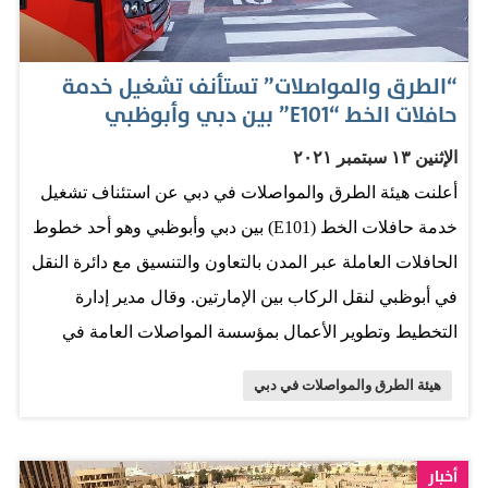
رئيسة. وكان طريق سيح الدحل أيضا من بين آخر مشروعات
الطرق التي انجزتها الهيئة، حيث افتتح ايضا الشهر الماضي في
“الطرق والمواصلات” تستأنف تشغيل خدمة
تاريخ 24 مايو. وتم تطوير وتوسعة شارع سيح الدحل الذي
حافلات الخط “E101” بين دبي وأبوظبي
يربط بين شارع سيح السلم ومجمع محمد بن راشد آل مكتوم
الإثنين ١٣ سبتمبر ٢٠٢١
للطاقة الشمسية عبر تنفيذ طريق جديد بطول 11 كم يتألف
أعلنت هيئة الطرق والمواصلات في دبي عن استئناف تشغيل
من مسارين بكل اتجاه وجزيرة وسطية و3 دوارات لتسهيل
خدمة حافلات الخط (E101) بين دبي وأبوظبي وهو أحد خطوط
الحركة في جميع الاتجاهات وسيربط الطريق مع مداخل
الحافلات العاملة عبر المدن بالتعاون والتنسيق مع دائرة النقل
بحيرات…
في أبوظبي لنقل الركاب بين الإمارتين. وقال مدير إدارة
التخطيط وتطوير الأعمال بمؤسسة المواصلات العامة في
هيئة الطرق والمواصلات عادل شاكري، إن الخط E101 ينطلق
هيئة الطرق والمواصلات في دبي
من محطة حافلات ابن بطوطة في دبي ليصل إلى محطة
حافلات أبوظبي المركزية في إمارة أبوظبي. وأضاف شاكري:
"يلعب هذا الخط دوراً مهماً ومحورياً في تكامل النقل الجماعي
أخبار