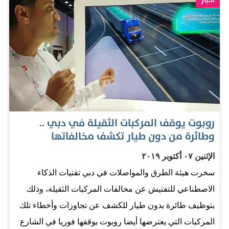
الساعة السادسة صباحاً وحتى العاشرة مساء مع تأمين
رحلات استثنائية بين 10 مساء و6 صباحاً فقط للمستشفيات،
ونوهت الهيئة إلى استمرارية إيقاف خدمات النقل البحري
والنقل داخل المدن عبر الحافلات حتى إشعار آخر، كما
سيستمر إغلاق مراكز إسعاد المتعاملين والأكشاك الذكية
ومزودي الخدمات ومعاهد التدريب حتى إشعار آخر، واقتصار
تقديم الخدمات عبر القنوات الذكية للهيئة. وكانت هيئة الطرق
روبوت يوقف المركبات الثقيلة في دبي ..
والمواصلات في دبي قد أوقفت خدمة مترو دبي، ابتداء من 5
وطائرة من دون طيار تكشف مخالفاتها
ابريل حتى إشعار آخر، في كل محطات المترو العاملة على
الإثنين ٠٧ أكتوبر ٢٠١٩
الخطين الأحمر والأخضر، وذلك ضمن الإجراءات الاحترازية
سخرت هيئة الطرق والمواصلات في دبي تقنيات الذكاء
المطبقة خلال هذه الفترة، التي تشهد تطبيق برامج مكثفة من
الاصطناعي للتفتيش عن مخالفات المركبات الثقيلة، وذلك
الإجراءات الوقائية لمكافحة انتشار فيروس كورونا المستجد،
بتوظيف طائرة بدون طيار للكشف عن تجاوزات وأخطاء تلك
كما أعلنت الهيئة عن إغلاق وتعديل مواعيد عمل مراكز إسعاد
المركبات التي يعترضها أيضا روبوت يوقفها فوريا في الشارع
المتعاملين، وذلك ضمن الإجراءات الاحترازية والوقائية التي