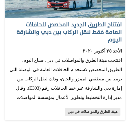
والتقاطعات، والأنظمة التقنية والتطبيقات الذكية، وتطبيق عدد
من سياسات النقل سعياً إلى توفير نظام نقل متكامل
افتتاح الطريق الجديد المخصص للحافلات
ومستدام. وعبّر المدير العام رئيس مجلس المديرين في هيئة
العامة فقط لنقل الركاب بين دبي والشارقة
الطرق والمواصلات، مطر محمد الطاير، عن جزيل الشكر
اليوم
والتقدير لصاحب السمو الشيخ محمد بن راشد آل مكتوم، نائب
الأحد ٢٥ أكتوبر ٢٠٢٠
رئيس الدولة رئيس مجلس الوزراء حاكم دبي، وسمو الشيخ
افتتحت هيئة الطرق والمواصلات في دبي، صباح اليوم،
حمدان بن محمد بن راشد آل مكتوم، ولي عهد دبي رئيس
الطريق المخصص لاستخدام الحافلات العامة في الوصلة التي
المجلس التنفيذي، وسمو الشيخ مكتوم بن محمد بن راشد آل
تربط بين منطقتي الممزر والخان، وذلك لنقل الركاب بين
مكتوم، نائب حاكم دبي نائب رئيس المجلس التنفيذي، على
إمارة دبي والشارقة عبر خط الحافلات رقم (E303). وقال
دعمهم الكبير ورعايتهم المستمرة لمسيرة عمل الهيئة،…
مدير إدارة التخطيط وتطوير الأعمال بمؤسسة المواصلات
العامة في هيئة الطرق والمواصلات، عادل شاكري، لـ
هيئة الطرق والمواصلات في دبي
"الإمارات اليوم"، إن افتتاح وصلة الطريق اليوم التي تربط بين
الخان والممزر، وبالتالي بين إمارتي الشارقة ودبي، يهدف الى