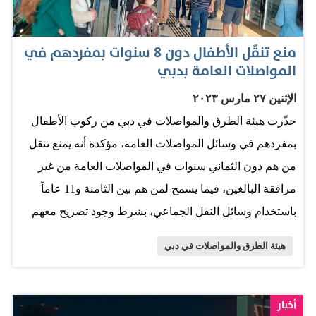
للبيئة، (هجينة وكهربائية وهيدروجينية)، بحلول عام 2027، بما
يتواءم مع خريطة طريق الهيئة لجعل وسائل النقل الجماعي
منع تنقّل الأطفال دون 8 سنوات بمفردهم في
عديمة الانبعاثات عام 2050، وتوجهات حكومة دبي الاستراتيجية
المواصلات العامة بدبي
نحو الاستدامة البيئية الشاملة. كما نفذت الهيئة 43 مبادرة
الإثنين ٢٧ مارس ٢٠٢٣
للطاقة والاقتصاد الأخضر، أسهمت في تحقيق وفرة قياسية
حذّرت هيئة الطرق والمواصلات في دبي من ركوب الأطفال
عام 2022، بلغت أكثر من 86 مليون كيلوواط/ساعة من
بمفردهم في وسائل المواصلات العامة، مؤكدة أنه يمنع تنقل
الكهرباء، و50 مليون لتر من الوقود، وتجنب انبعاثات ما يقرب
من هم دون الثماني سنوات في المواصلات العامة من غير
من 201 ألف طن من مكافئ ثاني أكسيد الكربون. وانتهت
مرافقة البالغين، فيما يسمح لمن هم بين الثامنة و11 عاماً
الهيئة أخيراً، من المرحلة الأولى من تجهيز الخرائط الرقمية
باستخدام وسائل النقل الجماعي، بشرط وجود تصريح معهم
بشوارع منطقة جميرا، لتكون دبي المدينة الأولى عالمياً
من أحد الوالدين، باستثناء الحافلات بين المدن التي يمنع
خارج…
هيئة الطرق والمواصلات في دبي
ركوبهم فيها بمفردهم بكل الأحوال. وأكدت الهيئة أن سلامة
الأطفال مسؤولية يشترك فيها الجميع من الأهل والموظفين
في المحطات وسائقي المواصلات العامة، مشيرة إلى وجوب
أخبار