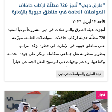
“طرق دبـي” تُنجز 726 مظلّة لركاب حافلات
المواصلات العامة في مناطق حيوية بالإمارة
الأحد ١٢ أبريل ٢٠٢٦
أنجزت هيئة الطرق والمواصلات في دبي مشروعاً نوعياً لتنفيذ
726 مظلّة حديثة لركاب حافلات المواصلات العامة، موزّعة
على مناطق حيوية في الإمارة، في خطوة تؤكد التزامها
بتطوير منظومة نقل جماعي متكاملة ترتكز على جودة الخدمة
وكفاءتها، وتدعم توجهات دبي لترسيخ النقل الجماعي خياراً
أول للتنقّل، وتخدم المظلّات الجديدة أكثر من 192 مليون
هيئة الطرق والمواصلات في دبي
راكب سنوياً، وترتبط بعض المظلّات بأكثر من 10 خطوط
حافلات، بما يعزز مرونة الشبكة ويرفع كفاءتها التشغيلية. وأكد
معالـي مطر الطاير، المدير العام ورئيس مجلس المديرين
أخبار
فـي هيئة الطرق والمواصلات، أن المشروع يمثّل بُعداً
استراتيجياً في تطوير البنية التحتية الداعمة لمنظومة النقل