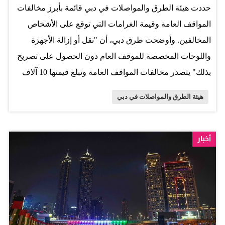
حددت هيئة الطرق والمواصلات في دبي قائمة بأبرز مخالفات
السكاني. وأضاف: يتضمن المشروع تطوير أربعة تقاطعات
المواقف العامة وقيمة الغرامات التي توقع على الأشخاص
رئيسية على شارع حصة، مع كل من شارع الشيخ زايد،
المخالفين. وأوضحت طرق دبي، أن "نقل أو إزالة الأجهزة
وشارع الخيل الأول، وشارع الأصايل، وشارع الخيل، بطول…
واللوحات المخصصة للموقف العام دون الحصول على تصريح
بذلك" يتصدر مخالفات المواقف العامة وتبلغ قيمتها 10 آلاف
درهم. وتنشر "الإمارات اليوم قائمة بالمخالفات الخاصة
هيئة الطرق والمواصلات في دبي
بالمواقف العامة في دبي وغراماتها على النحو التالي: إيقاف
المركبة دون تسديد رسوم الوقوف المستحقة، أو عدم إبراز
تذكرة تسديد الرسوم بشكل يظهر وقت تحرير المخالفة (150
أخبار
درهم). تجاوز الحد الأقصى لاستخدام الموقف العام (100
درهم). تجاوز الحد الأقصى لمدة الوقوف المقررة بتذكرة
تسديد الرسوم (100 درهم). القيام باي أفعال من شأنها تعطيل
استخدام المواقف العامة (200 درهم). الصعود بالمركبة على
الرصيف أو الوقوف عليه (200 درهم). وقوف المركبة في