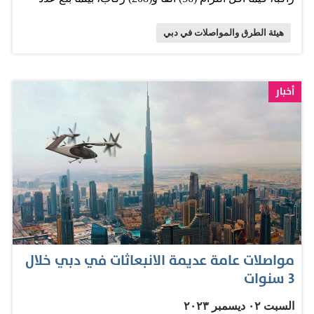
المائي المزين بالإضاءة ليلاً، يعكس الابتكار والريادة…
ركاب الحافلات العامة في هذه الليلة (401) ألف و(510) ركاب.
هيئة الطرق والمواصلات في دبي
ونقلت وسائل النقل البحري بمختلف أنواعها (97) ألفاً و(261)
راكباً. ونقلت مركبات الحجز الإلكتروني (167) ألفاً و(51) راكباً،
ونقلت مركبات النقل المشترك (1316) راكباً، أما مركبات
أخبار
الأجرة فقد نقلت (590) ألفاً و(869) راكباً‪.‬‬ وأكدت الهيئة أن تنقل
مستخدمي وسائل النقل الجماعي إلى مواقع الاحتفالات في
ليلة رأس السنة الميلادية قد تم بسلاسة وأمان، وذلك بفضل
الخطة المتكاملة التي وضعتها هيئة الطرق والمواصلات،
بالتنسيق مع الجهات ذات العلاقة في إمارة دبي. الخليج
مواصلات عامة عديمة الانبعاثات في دبي خلال
3 سنوات
السبت ٠٢ ديسمبر ٢٠٢٣