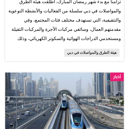
تزامنا مع بدء شهر رمضان المبارك، أطلقت هيئة الطرق
والمواصلات في دبي سلسلة من الفعاليات والأنشطة التوعوية
والتثقيفية، التي تستهدف مختلف فئات المجتمع، وفي
مقدمتهم العمال، وسائقي مركبات الأجرة والمركبات الثقيلة
ومستخدمي الدراجات الهوائية والسكوتر الكهربائي، وذلك
ضمن مساعي الهيئة نحو رفع مستوى الوعي بالسلامة
هيئة الطرق والمواصلات في دبي
المرورية، والحد من الحوادث، والتنويه بمواعيد حظر حركة
الشاحنات خلال الشهر الفضيل. وتحرص الهيئة على مواكبة
الأحداث والمناسبات برسائل عصرية وذكية تخدم رؤيتها نحو
أخبار
"الريادة العالمية في التنقل السهل والمستدام" وتحقيق
مستهدفات استراتيجية السلامة المرورية في إمارة دبي،
بالتنسيق والتعاون مع وزارة الداخلية والقيادة العامة لشرطة
دبي، ودائرة الشؤون الإسلامية والعمل الخيري في دبي،
والقطاع الخاص. ودعت الهيئة السائقين إلى التحلي بفضائل