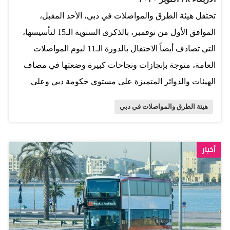
تحتفل هيئة الطرق والمواصلات في دبي، الأحد المقبل،
الموافق الأول من نوفمبر، بالذكرى السنوية الـ15 لتأسيسها،
التي تصادف أيضاً الاحتفال بالدورة الـ11 ليوم المواصلات
العامة، متوجة بإنجازات ونجاحات كبيرة وضعتها في مصاف
الهيئات والدوائر المتميزة على مستوى حكومة دبي وعلى
مستوى العالم، حيث أنجزت الهيئة خططها الاستراتيجية
هيئة الطرق والمواصلات في دبي
لتطوير البنية التحتية لشبكة الطرق ومنظومة النقل الجماعي،
ومرافق المشاة والسلامة المرورية، وقامت بتنفيذ وتشغيل
العديد من المشروعات الاستراتيجية، سواء لتطوير شبكات
أخبار
الطرق أو شبكات وخدمات النقل الجماعي. وقد تميزت
مسيرة الهيئة بالتركيز على الاستدامة وإحداث نقلة نوعية في
خدمات النقل الجماعي، من خلال تنفيذ مترو دبي وترام دبي،
ومحطات الحافلات الجديدة، وتطوير شبكة وخدمات الحافلات
والنقل البحري، إضافة إلى تطوير شبكة الطرق والجسور