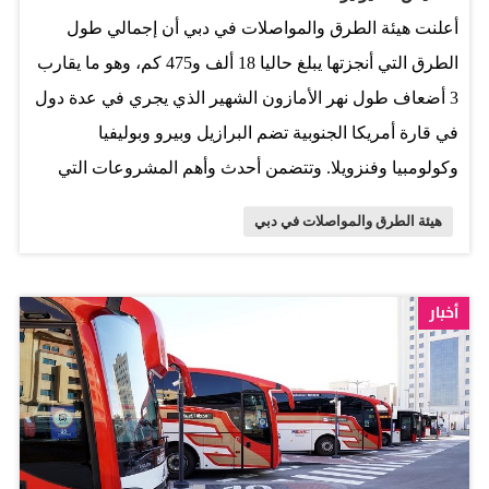
أعلنت هيئة الطرق والمواصلات في دبي أن إجمالي طول
الطرق التي أنجزتها يبلغ حاليا 18 ألف و475 كم، وهو ما يقارب
3 أضعاف طول نهر الأمازون الشهير الذي يجري في عدة دول
في قارة أمريكا الجنوبية تضم البرازيل وبيرو وبوليفيا
وكولومبيا وفنزويلا. وتتضمن أحدث وأهم المشروعات التي
انجزتها الهيئة مشروع تطوير طريق دبي العين الذي افتتحته
هيئة الطرق والمواصلات في دبي
في نهاية الشهر الماضي، بكلفة إجمالية بلغت ملياريّ درهم،
وتم تنفيذه في إطار الخطة الاستراتيجية للنقل في إمارة دبي.
ويمتد الطريق بطول 17 كيلومتراً، من تقاطع طريق دبي-العين
أخبار
مع شارع الإمارات إلى تقاطع بوكدرة مع شارع رأس الخور.
وشمل المشروع توسعة الطريق من 3 إلى 6 مسارات في كل
اتجاه، إذ بلغ إجمالي طول الجسور ومتحدراتها 11 ألف و500
متر، بالإضافة إلى إنشاء شارع خدمات على جانبي الطريق
لرفع مستوى السلامة المرورية. وتطوير ست تقاطعات