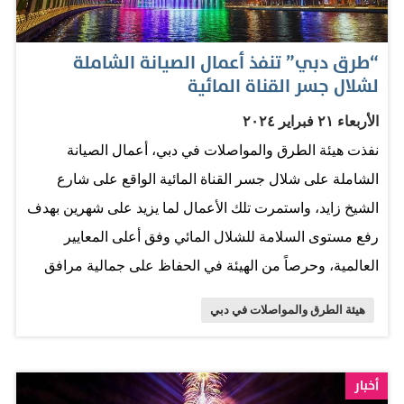
مكان ممنوع داخل الموقف العام (200 درهم). إيقاف مركبة لا
تحمل لوحات مرورية في الموقف العام (1000 درهم). الوقوف
“طرق دبي” تنفذ أعمال الصيانة الشاملة
في المواقف العامة المخصصة لأصحاب الهمم بدون تصريح أو
لشلال جسر القناة المائية
بتصريح منتهي، أو عدم إبراز التصريح بشكل يظهر وقت تحرير
الأربعاء ٢١ فبراير ٢٠٢٤
المخالفة (1000 درهم). الوقوف في الموقف العام المحجوز
نفذت هيئة الطرق والمواصلات في دبي، أعمال الصيانة
للغير، أو عدم إبراز تصريح الحجز بشكل يظهر وقت تحرير
الشاملة على شلال جسر القناة المائية الواقع على شارع
المخالفة (1000 درهم). عرض المركبات للبيع أو للتأجير بدون
الشيخ زايد، واستمرت تلك الأعمال لما يزيد على شهرين بهدف
تصريح (1000 درهم). إنشاء مظلة للموقف العام بدون تصريح
رفع مستوى السلامة للشلال المائي وفق أعلى المعايير
(1000 درهم). إتلاف أو إلحاق الضرر…
العالمية، وحرصاً من الهيئة في الحفاظ على جمالية مرافق
قناة دبي المائية، التي تعكس الهوية العصرية والوجه الحضاري
هيئة الطرق والمواصلات في دبي
للمعالم في إمارة دبي. وتضمنت أعمال الصيانة الرئيسة، التي
استغرقت أكثر من 600 ساعة عمل، إزالة الألمنيوم الخارجي
للشلال وإعادة تركيبه بعد تجديده، وإزالة أنابيب المياه الحديدية
أخبار