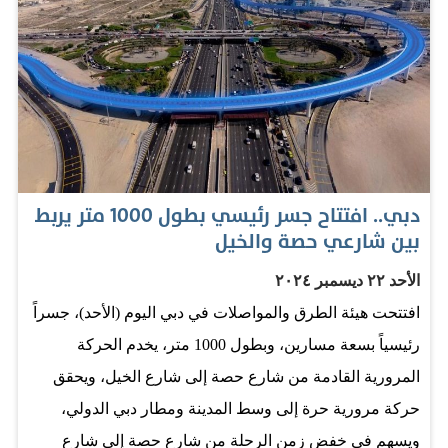
محطات انتقالية، هي محطة الخور على الخط الأخضر،
ومحطة سنتر بوينت الراشدية على الخط الأحمر، والمدينة
العالمية (1)، كما ستنفذ محطة أيقونية بطابع معماري مميز
في منطقة «مرسى خور دبي». وأضاف لـ«الإمارات اليوم»:
«يعد الخط الأزرق أول معبر للمترو يمر فوق خور دبي، من
خلال جسر يبلغ طوله 1300 متر»، مشيراً إلى أن الخط الجديد
يحقق الربط والتكامل بين الخطين الأحمر والأخضر لمترو دبي،
دبي.. افتتاح جسر رئيسي بطول 1000 متر يربط
حيث يمتد في اتجاهين، الأول من محطة الخور الانتقالية على
بين شارعي حصة والخيل
الخط الأخضر في منطقة الجداف، مروراً بدبي فستيفال
الأحد ٢٢ ديسمبر ٢٠٢٤
سيتي، ومنطقة مرسى خور دبي، ومنطقة رأس الخور، ومنها
افتتحت هيئة الطرق والمواصلات في دبي اليوم (الأحد)، جسراً
إلى مدينة دبي العالمية (1)، التي تضم محطة انتقالية، ويستمر
رئيسياً بسعة مسارين، وبطول 1000 متر، يخدم الحركة
باتجاه المدينة العالمية (2) و(3)، ثم إلى واحة دبي للسيليكون،
المرورية القادمة من شارع حصة إلى شارع الخيل، ويحقق
وصولاً إلى المدينة الأكاديمية. ولفت مشمش إلى أن الخط
حركة مرورية حرة إلى وسط المدينة ومطار دبي الدولي،
الجديد سيسهم…
ويسهم في خفض زمن الرحلة من شارع حصة إلى شارع