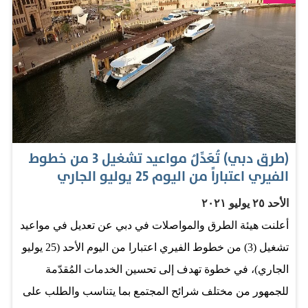
بين الإمارتين مما يجعل تنقل الركاب سهلاً وسريعاً، وأكّد على
أن الهيئة تحرص وتشدّد على تطبيق جميع الإجراءات الاحترازية
اللازمة لمواجهة انتشار فيروس كورونا وتطلب من جميع
ركاب الحافلات العامة داخل إمارة دبي وركاب الحافلات عبر
المدن الالتزام بالإجراءات الاحترازية المطلوبة ومنها التباعد
الشخصي والحرص على ارتداء الكمامات لتجنب انتشار
الفيروس للحفاظ على الصحة العامة لأفراد المجتمع في
(طرق دبي) تُعَدِّلُ مواعيد تشغيل 3 من خطوط
الدولة. وأكّد مدير إدارة التخطيط وتطوير الأعمال بمؤسسة
الفيري اعتباراً من اليوم 25 يوليو الجاري
المواصلات العامة في هيئة الطرق والمواصلات بأنه يتوجّب
الأحد ٢٥ يوليو ٢٠٢١
على الركاب أن يتّبعوا الإجراءات الاحترازية الخاصة بإمارة
أعلنت هيئة الطرق والمواصلات في دبي عن تعديل في مواعيد
أبوظبي وتنصُّ هذه الإجراءات على أن المسموح لهم بدخول
تشغيل (3) من خطوط الفيري اعتبارا من اليوم الأحد (25 يوليو
إمارة أبوظبي هم: المطعمين إن كانت صفاتهم تظهر باللون
الجاري)، في خطوة تهدف إلى تحسين الخدمات المُقدّمة
الأخضر في تطبيق (الحصن)بالإضافة إلى ظهور حالته الخاصة
للجمهور من مختلف شرائح المجتمع بما يتناسب والطلب على
المشار لها بالحرف (E) أو (نجمة). أما غير المطعمين،