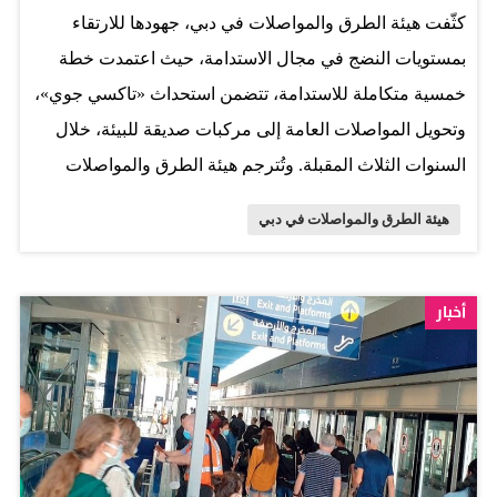
كثّفت هيئة الطرق والمواصلات في دبي، جهودها للارتقاء
بمستويات النضج في مجال الاستدامة، حيث اعتمدت خطة
خمسية متكاملة للاستدامة، تتضمن استحداث «تاكسي جوي»،
وتحويل المواصلات العامة إلى مركبات صديقة للبيئة، خلال
السنوات الثلاث المقبلة. وتُترجم هيئة الطرق والمواصلات
مسيرتها في تنفيذ توجيهات القيادة الرشيدة، حيث قطعت
هيئة الطرق والمواصلات في دبي
شوطاً كبيراً في تعزيز مكانة دبي العالمية بمختلف المجالات،
ومنها الاستدامة، حيث اعتمدت الهيئة الخطة الاستراتيجية
الجديدة للأعوام 2023-2030، بما يتواءم مع الرؤية الحكومية
أخبار
لدولة الإمارات: «نحن الإمارات 2031» والتوجهات الحكومية
للإمارة وخطة دبي الحضرية 2040 التي تتضمن ملفات رئيسة
تدعم جعل إمارة دبي نموذجاً متكاملاً للمدينة المستدامة.
واعتمدت الهيئة خطة تحويل مركبات الأجرة في دبي: (تاكسي
دبي وشركات الامتياز) بنسبة 100% إلى مركبات صديقة