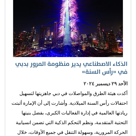
ونقلت مركبات الحجز الإلكتروني 195 ألفاً و651 راكباً،
ومركبات النقل المشترك 1238 راكباً، أما مركبات الأجرة، فقد
نقلت 571 ألفاً و98 راكباً. وأكدت الهيئة أن تنقل مستخدمي
وسائل النقل الجماعي إلى مواقع الاحتفالات بليلة رأس السنة
الميلادية تم بسلاسة وأمان، بفضل الخطة المرورية المتكاملة
التي وضعتها وجهود فرق العمل الموزعة في مراكز التحكم
الذكاء الاصطناعي يدير منظومة المرور بدبي
وفي الميدان، بالتنسيق مع الجهات ذات العلاقة في إمارة دبي.
في «رأس السنة»
الأحد ٢٩ ديسمبر ٢٠٢٤
أكدت هيئة الطرق والمواصلات في دبي جاهزيتها لتسهيل
احتفالات رأس السنة الميلادية. وأشارت إلى أن الإمارة أثبتت
ريادتها العالمية في إدارة الفعاليات الكبرى، بفضل بنيتها
التحتية المتقدمة، ونظم التحكم الذكية التي تضمن انسيابية
الحركة المرورية، وسهولة التنقل في جميع الأوقات، خلال