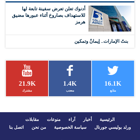
أدنوك تعلن تعرض سفينة تابعة لها
للاستهداف بصاروخ أثناء عبورها مضيق
هرمز
بنتُ الإمارات.. إيمانٌ وتمكين
21.9K
1.4K
16.1K
متابع
معجب
مشترك
الرئيسية
أخبار
آراء
منوعات
مقابلات
ورلد بوليسي جورنال
سياسة الخصوصية
من نحن
اتصل بنا