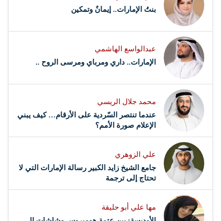
بنتُ الإمارات.. إيمانٌ وتمكين
عبدالواسع الهاشمي
الإمارات.. داري ومرباي ومرسى الروح ..
محمد جلال الريسي
عندما تنتصر السّردية على الأرقام… كيف يبني
الإعلام صورة الأمم؟
علي الزوهري
جامع الشيخ زايد الكبير رسالة الإمارات التي لا
تحتاج إلى ترجمة
مها علي أبو حليقة
الأوديسة: بين عتمة هوميروس وشاشات الـ