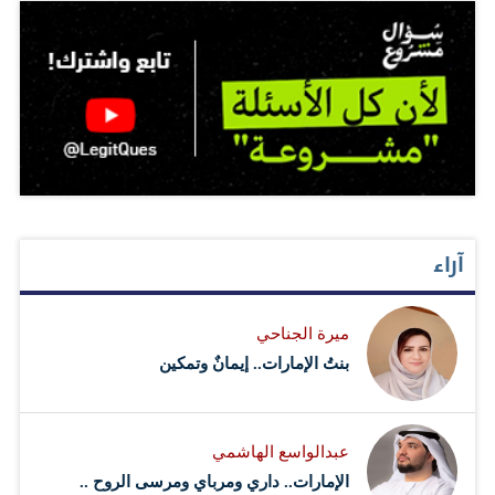
آراء
ميرة الجناحي
بنتُ الإمارات.. إيمانٌ وتمكين
عبدالواسع الهاشمي
الإمارات.. داري ومرباي ومرسى الروح ..