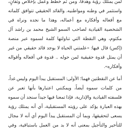
لمن يمتلك رؤية وهدفاً، ومن ثم خطط وعمل بإخلاص وتفانٍ،
واستثمر في وطنه ومواطنيه. والقائد الحقيقي تتوافق كلماته
مع أفعاله وأفكاره مع أعماله، وهذا ما نجده ونراه في
الشخصية القيادية لصاحب السمو الشيخ محمد بن راشد آل
مكتوم، وهي النقطة التي تناولتها كلمة لسموه عبر منصة
(إكس) قال فيها: «علمتني الحياة لا يوجد قائد حقيقي من غير
أن يمثل قدوة حقيقية لمن حوله .. قدوة في أفعاله وأقواله
وأفكاره».
أما عن النقطتين فهما؛ الأولى: المستقبل يبدأ اليوم وليس غداً،
من كلمات سموه أيضاً، ويمكنني اعتبارها بأنها تعبر عن
فلسفته القيادية والإدارية، فإذا تمعنا فيها جيداً سنجد أن سموه
بهذه العبارة يؤكد على رؤيته المستقبلية، أي أنه يمتلك رؤية
يسعى لتحقيقها، وبما أن المستقبل يبدأ اليوم أي أنه لا مجال
للتأخير والتأجيل بمعنى أنه لا بد من العمل باستباقية، وفي