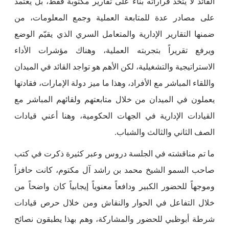
القائد لا يتخذ قراراته بناءً على تقارير مكتوبة فقط، بل يعتمد
على مصادر عدة للمتابعة العملية وجمع المعلومات، من
ضمنها التقارير الإدارية والمتعامل السري الذي يقيّم الوضع
ويرفع تقريراً بتجربته العملية، وهناك مؤشرات الأداء
الاستراتيجية والتشغيلية، لكن الأهم هو تواجد القائد في الميدان
واللقاء المباشر مع الأفراد، وهذا ما ميز دولة الإمارات، فقادتها
يعملون في الميدان من خلال متابعتهم ولقائهم المباشر مع
القيادات الإدارية في الجهات الحكومية، وهنا أعني قيادات
الصف الثاني والثالث والشباب.
ما تم مناقشته في الجلسة دروس وعبر كثيرة ذكرت في كتب
صاحب السمو الشيخ محمد بن راشد آل مكتوم، كانت حافزاً
وموجهاً للحضور الكبير ودافعاً معنوياً إيجابياً كان واضحاً من
خلال التفاعل في الحوار والنقاش ومن خلال حرص قيادات
شرطة أبوظبي للحضور والمشاركة، وهم بهذا يطبقون نصائح