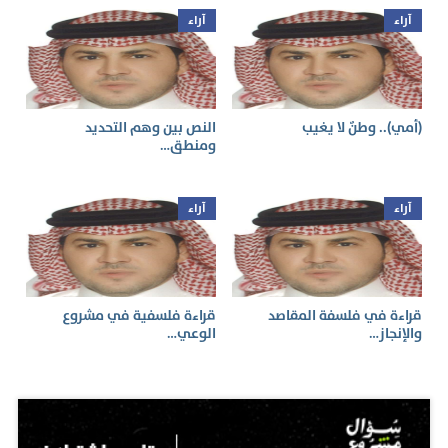
آراء
آراء
(أمي).. وطنٌ لا يغيب
النص بين وهم التحديد
ومنطق…
آراء
آراء
قراءة في فلسفة المقاصد
قراءة فلسفية في مشروع
والإنجاز…
الوعي…