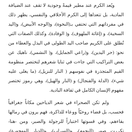
ويُعد الكرم عند مطير قيمةً وجودية لا تقف عند الضيافة
المادية، بل تتعداها إلى الكرم الأخلاقي والنفسي، يظهر ذلك
في مفرداتهم التي تحتفي بـ(النخوة)، و(الوجه الأبيض)، و(اليد
السخية)، و (إغاثة الملهوف)، و( الوفادة)، وكذلك الصفات التي
تُطلق على الكريم صاحب اليد الطولى في البذل والعطاء من
نحو: (حر اليدين)، و(راعي الجمايل)، و( النشمي)، ناهيك عن
بعض التراكيب التي جاءت في ثنايا شعرهم لتختصر منظومة
القيم المتجذرة في نفوسهم ( النار للنزيل)، (ما يغلى عليه
شيء)، (الدلة والفنجال) و (النار والهيل)، وهي رموز تختصر
مفهوم الإنسان الكامل في ثقافة البادية.
ولم تكن الصحراء في شعر الدياحين مكاناً جغرافياً
فحسب، بل فضاء روحيّاً ووعاء للذاكرة، فهم يرون في رمالها
بقاءهم، وفي قسوتها اختباراً للرجولة والصبر، ومن -هنا-
تكررت صور (النجوم)، و(السراب)، و(الديار المهجورة)،