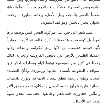
البادية ونبض الصحراء، فشكّلت قصائدهم وجداناً نابضاً بالحياة،
مفعماً بالتغني بالمجد، ونبل الأصل، وإغاثة الملهوف، وحفظ
الجوار، معتزاً بالحنين ومواقف البطولة.
اعتمد شعر الدياحين على مركزية الفخر، ليس بوصفه ترفاً
لغوياً، بل كونه ضرورة لحفظ الذاكرة، فالشاعر لا يمدح مطيراً
لأنّها قبيلته فحسب، بل لأنّها رمز للكرامة والبقاء، ولأنها
الامتداد الطبيعي للأرض التي تحتضن الفروسية والحرية، لذلك
وجدنا في كثير من نصوصهم توثيقاً لأيامٍ ومعارك، تُذكر فيها
المواقف البطولية بأسماء أبطالها ورموزها، وكأنّ القصيدة
أضحت وثيقة تاريخية تنطق بلسان الجماعة، وتؤرخ للحظات
إنسانية عابرة تتجاوز حدود الزمان والمكان، تتصف بعمق الأثر
والتأثير، فجاوزت قصائدهم وظائفها الجمالية، لتغدو صوتاً
يتردد عبر الأجيال.