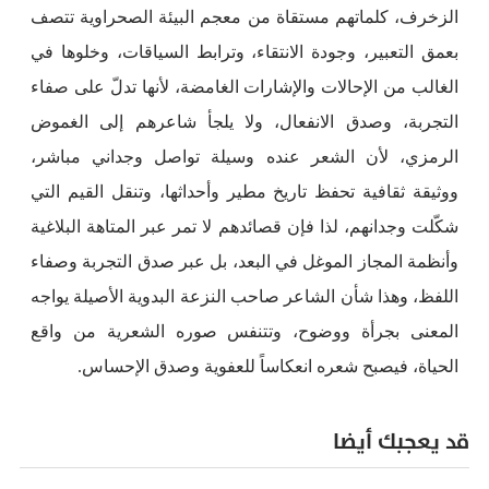
الزخرف، كلماتهم مستقاة من معجم البيئة الصحراوية تتصف
بعمق التعبير، وجودة الانتقاء، وترابط السياقات، وخلوها في
الغالب من الإحالات والإشارات الغامضة، لأنها تدلّ على صفاء
التجربة، وصدق الانفعال، ولا يلجأ شاعرهم إلى الغموض
الرمزي، لأن الشعر عنده وسيلة تواصل وجداني مباشر،
ووثيقة ثقافية تحفظ تاريخ مطير وأحداثها، وتنقل القيم التي
شكّلت وجدانهم، لذا فإن قصائدهم لا تمر عبر المتاهة البلاغية
وأنظمة المجاز الموغل في البعد، بل عبر صدق التجربة وصفاء
اللفظ، وهذا شأن الشاعر صاحب النزعة البدوية الأصيلة يواجه
المعنى بجرأة ووضوح، وتتنفس صوره الشعرية من واقع
الحياة، فيصبح شعره انعكاساً للعفوية وصدق الإحساس.
قد يعجبك أيضا