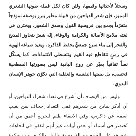
وسجلاً لأحداثها وقيمها، ولئن كان لكل قبيلة صوتها الشعري
المميز، فإن شعر الدياحين من قبيلة مطير يبرز بوصفه نموذجاً
متفرّداً يجمع بين فروسية القول وصدق الشعور، ويختزن في
لغته ملامح الأصالة والكرامة والوفاء، إنّه شعرٌ يتجاوز المديح
والفخر إلى بناء سردٍ جمعيٍّ يحفظ الذاكرة، ويعيد صياغة الهوية
في زمنٍ تتقاطع فيه القيم وتتشظى الانتماءات، كما يشكّل
نصاً ثقافياً يعبّر عن روح البادية ليس بصورتها السطحية
فحسب، بل ببنيتها النفسية والعقلية التي تكوّن جوهر الإنسان
البدوي.
وليس من الإنصاف أن أشرع في تعداد شعراء الدياحين، أو
أن أذكر نماذج من شعرهم ففي التعداد إجحاف بمن يغيب
اسمه عن ذاكرتي، وفي الانتقاء ظلم لتجربةٍ أعمق من أن
تُختصر في أسماء أو بعض أبيات، غير أنهم اتفقوا في اتجاهات
شعرهم على الجمع بين الفروسية والنبل والكرم، وبين حكمة