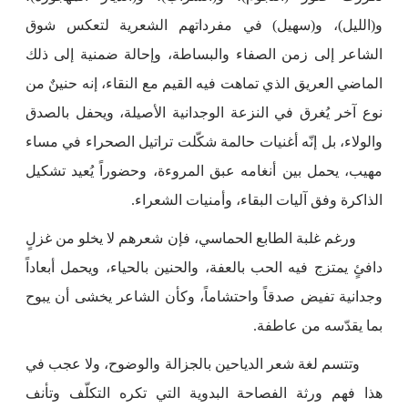
و(الليل)، و(سهيل) في مفرداتهم الشعرية لتعكس شوق
الشاعر إلى زمن الصفاء والبساطة، وإحالة ضمنية إلى ذلك
الماضي العريق الذي تماهت فيه القيم مع النقاء، إنه حنينٌ من
نوع آخر يُغرق في النزعة الوجدانية الأصيلة، ويحفل بالصدق
والولاء، بل إنّه أغنيات حالمة شكّلت تراتيل الصحراء في مساء
مهيب، يحمل بين أنغامه عبق المروءة، وحضوراً يُعيد تشكيل
الذاكرة وفق آليات البقاء، وأمنيات الشعراء.
ورغم غلبة الطابع الحماسي، فإن شعرهم لا يخلو من غزلٍ
دافئٍ يمتزج فيه الحب بالعفة، والحنين بالحياء، ويحمل أبعاداً
وجدانية تفيض صدقاً واحتشاماً، وكأن الشاعر يخشى أن يبوح
بما يقدّسه من عاطفة.
وتتسم لغة شعر الدياحين بالجزالة والوضوح، ولا عجب في
هذا فهم ورثة الفصاحة البدوية التي تكره التكلّف وتأنف