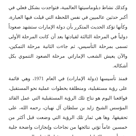
وكذلك نشاط دبلوماسيتها العالمية، فتواجدت بشكل فعلي في
أكبر حدثين عالميين في نفس اللحظة التي قيلت فيها العبارة،
وكأنها تؤكد الحديث المتكرر بأن دولة الإمارات ستشهد صعوداً
دولياً في المرحلة الثالثة لقيادتها بعد أن كانت المرحلة الأولى
تسمى بمرحلة التأسيس، ثم جاءت الثانية مرحلة التمكين،
والآن يعيش الشعب الإماراتي مرحلة الصعود التنموي بكل
أشكاله.
فمنذ تأسيسها (دولة الإمارات) في العام 1971، وهي قائمة
على رؤية مستقبلية، ومنطلقة بخطوات عملية نحو المستقبل،
فواقعنا اليوم هو نتاج تلك الرؤية المستقبلية التي عمل القائد
المؤسس الشيخ زايد بن سلطان آل نهيان، رحمه الله، على
تحقيقها، وها هي ثمار تلك الرؤية التي وضعت قبل أكثر من
خمسين عاماً تؤتي نتائجها من نجاحات وإنجازات واضحة جلية