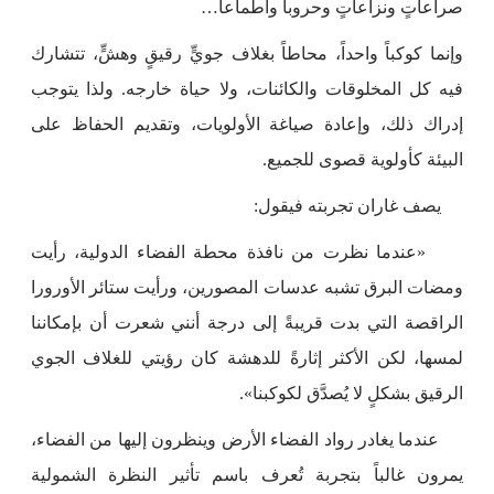
صراعاتٍ ونزاعاتٍ وحروباً وأطماعاً…
وإنما كوكباً واحداً، محاطاً بغلاف جويٍّ رقيقٍ وهشٍّ، تتشارك
فيه كل المخلوقات والكائنات، ولا حياة خارجه. ولذا يتوجب
إدراك ذلك، وإعادة صياغة الأولويات، وتقديم الحفاظ على
البيئة كأولوية قصوى للجميع.
يصف غاران تجربته فيقول:
«عندما نظرت من نافذة محطة الفضاء الدولية، رأيت
ومضات البرق تشبه عدسات المصورين، ورأيت ستائر الأورورا
الراقصة التي بدت قريبةً إلى درجة أنني شعرت أن بإمكاننا
لمسها، لكن الأكثر إثارةً للدهشة كان رؤيتي للغلاف الجوي
الرقيق بشكلٍ لا يُصدَّق لكوكبنا».
عندما يغادر رواد الفضاء الأرض وينظرون إليها من الفضاء،
يمرون غالباً بتجربة تُعرف باسم تأثير النظرة الشمولية