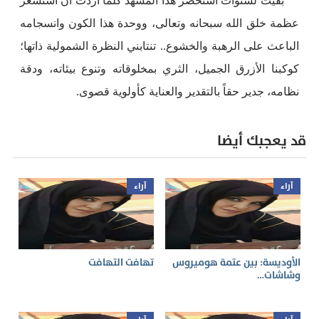
بقيت لسنوات أستحضر هذا المشهد كلما أردت أن أستشعر
عظمة خلق الله سبحانه وتعالى، ووحدة هذا الكون وانسجامه
الباعث على الرهبة والخشوع.. تنتابني النظرة الشمولية ذاتها؛
كوكبنا الأزرق الجميل، الثري بمخلوقاته وتنوع بيئاته، ودقة
نظامه، جدير حقاً بالتقدير والعناية كأولوية قصوى.
قد يعجبك أيضا
آراء
آراء
الأوديسة: بين عتمة هوميروس
تهافت التهافت
وشاشات…