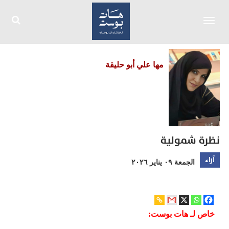
Toggle
navigation
مها علي أبو حليقة
نظرة شمولية
آراء
الجمعة ٠٩ يناير ٢٠٢٦
خاص لـ هات بوست: