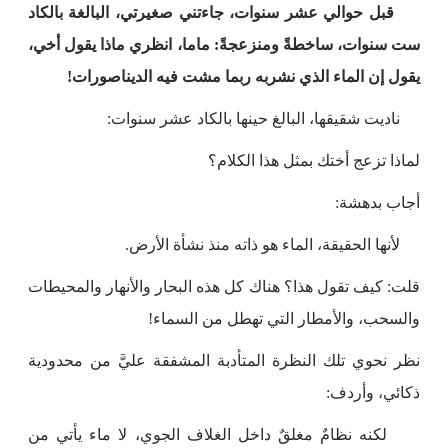
قبل حوالي عشر سنوات، جاءتني صغيرتي، البالغة بالكاد
ست سنوات، ساخطةً ومنزعجةً: ماما، انظري ماذا يقول أخي،
يقول إن الماء الذي نشربه ربما مشت فيه الديناصورات!
ناديت شقيقها، البالغ حينها بالكاد عشر سنوات:
لماذا تزعج أختك بمثل هذا الكلام؟
أجاب بدهشة:
لأنها الحقيقة، الماء هو ذاته منذ نشأة الأرض.
قلت: كيف تقول هذا؟ هناك كل هذه البحار والأنهار والمحيطات
والسحب، والأمطار التي تهطل من السماء!
نظر نحوي تلك النظرة المتأدبة المشفقة عليَّ من محدودية
ذكائي، وأردف:
لكنه نظامٌ مغلقٌ داخل الغلاف الجوي، لا ماء يأتي من