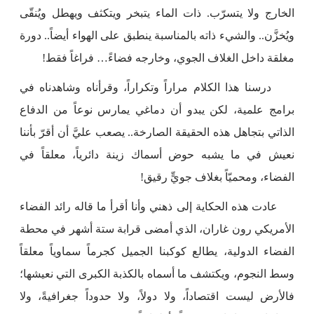
الخارج ولا يتسرّب. ذات الماء يتبخر ويتكثف ويهطل ويُنقّى
ويُخزَّن.. والشيء ذاته بالمناسبة ينطبق على الهواء أيضاً.. دورة
مغلقة داخل الغلاف الجوي، وخارجه فضاءً… فراغاً فقط!
درسنا هذا الكلام مراراً وتكراراً، وقرأناه وشاهدناه في
برامج علمية، لكن يبدو أن دماغي يمارس نوعاً من الدفاع
الذاتي بتجاهل هذه الحقيقة الصارخة.. يصعب عليَّ أن أقرّ بأننا
نعيش في ما يشبه حوض أسماك زينة دائرياً، معلقاً في
الفضاء، ومحميّاً بغلاف جويٍّ رقيق!
عادت هذه الحكاية إلى ذهني وأنا أقرأ ما قاله رائد الفضاء
الأمريكي رون غاران، الذي أمضى قرابة ستة أشهر في محطة
الفضاء الدولية، يطالع كوكبنا الجميل كجرماً سماوياً معلقاً
وسط النجوم، ويكتشف ما أسماه بالكذبة الكبرى التي نعيشها؛
فالأرض ليست اقتصاداً، ولا دولاً، ولا حدوداً جغرافيةً، ولا