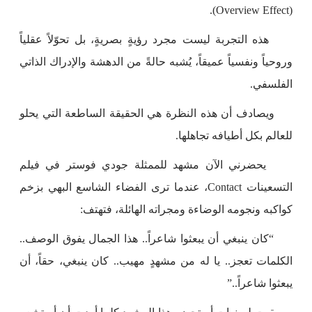
(Overview Effect).
هذه التجربة ليست مجرد رؤيةٍ بصريةٍ، بل تحوّلاً عقلياً
وروحياً ونفسياً عميقاً، يُشبه حالةً من الدهشة والإدراك الذاتي
الفلسفي.
ويصادف أن هذه النظرة هي الحقيقة الساطعة التي يحلو
للعالم بكل أطيافه تجاهلها.
يحضرني الآن مشهد للممثلة جودي فوستر في فيلم
التسعينات Contact، عندما ترى الفضاء الشاسع البهي بزخم
كواكبه ونجومه الوضاءة ومجراته الهائلة، فتهتف:
“كان ينبغي أن يبعثوا شاعراً.. هذا الجمال يفوق الوصف..
الكلمات تعجز.. يا له من مشهدٍ مهيب.. كان ينبغي، حقاً، أن
يبعثوا شاعراً..”