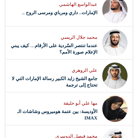
عبدالواسع الهاشمي
وقفتهم التاريخية إلى جانب إخوانهم في حضرموت بعد تحرير
الإمارات.. داري ومرباي ومرسى الروح ..
مدينة المكلا من قبضة عناصر تنظيم «القاعدة»، مثمناً جهود
قوات التحالف العربي بقيادة المملكة…
محمد جلال الريسي
عندما تنتصر السّردية على الأرقام… كيف يبني
الإعلام صورة الأمم؟
علي الزوهري
جامع الشيخ زايد الكبير رسالة الإمارات التي لا
تحتاج إلى ترجمة
مها علي أبو حليقة
الأوديسة: بين عتمة هوميروس وشاشات الـ
IMAX
محمد فيصل الدوسري ​