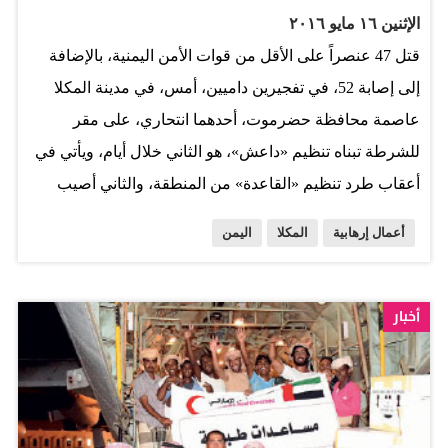
ولفت إلى أنه إذا كانت هناك ظواهر انضباطية أمنية بحاجة
الإثنين ١٦ مايو ٢٠١٦
للمتابعة مثل السرقات والاعتداءات على ممتلكات البعض من
قتل 47 عنصراً على الأقل من قوات الأمن اليمنية، بالإضافة
قبل عناصر خارجة عن القانون، فإن هذه العملية سوف تُتخذ
إلى إصابة 52، في تفجيرين داميين، أمس، في مدينة المكلا
فيها إجراءات أمنية لضبطها وبالتالي التخلص منها في أسرع
عاصمة محافظة حضرموت، أحدهما انتحاري، على مقر
وقت ممكن. وأشار إلى ضرورة وعي المواطنين أنه ليس
للشرطة تبناه تنظيم «داعش»، هو الثاني خلال أيام، ويأتي في
بمقدور الأجهزة العسكرية والأمنية حل كافة القضايا دفعة
أعقاب طرد تنظيم «القاعدة» من المنطقة، والثاني أصيب
واحدة أو الوصول إلى أمن مثالي، وأن تعاونهم وصبرهم في
خلاله مدير أمن حضرموت، العميد مبارك العوبثاني، بينما قتل
المرحلة الحالية…
أعمال إرهابية
المكلا
اليمن
ستة من مرافقيه، في تفجير عبوة ناسفة أمام مكتبه بُعيد
الهجوم على مقر الشرطة. وفي التفاصيل، قتل ما يقارب 41
شخصاً، وجرح 52 آخرون في تفجير انتحاري نفذه أحد عناصر
أخبار
تنظيم «داعش» في اليمن، واستهدف تجمعاً لطالبي التجنيد
في مقر شرطة النجدة بمدينة المكلا في حضرموت، في
عملية انتحارية جديدة تشهدها المدينة التي تم تحريرها، أخيراً،
من عناصر تنظيم «القاعدة»، من قبل القوات اليمنية بمساندة