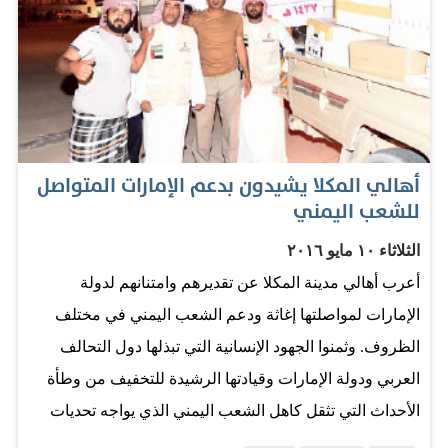
كبيرة من قوات التحالف العربي. إلى ذلك، أصيب مدير أمن
حضرموت، العميد مبارك العوبثاني، وقتل ستة من مرافقيه،
في تفجير عبوة ناسفة أمام مقر عمله في المكلا، بُعيد الهجوم
على مقر الشرطة، الذي غادره العوبثاني متجهاً إلى مقر
عمله، ليتم استهدافه بعبوة ناسفة في الطريق إلى مكتبه، فيما
أهالي المكلا يشيدون بدعم الإمارات المتواصل
أعلنت قيادة المنطقة العسكرية الثانية في المكلا حالة
للشعب اليمني
الطوارئ، ومنع استخدام الدراجات النارية في المدينة
وضواحيها، وتشديد الإجراءات الأمنية، ومنع التجوال من
الثلاثاء ١٠ مايو ٢٠١٦
الساعة الرابعة عصراً حتى السادسة فجراً، ودعت السلطات
أعرب أهالي مدينة المكلا عن تقديرهم وامتنانهم لدولة
المواطنين إلى حمل…
الإمارات لمواصلتها إغاثة ودعم الشعب اليمني في مختلف
الظروف. وثمنوا الجهود الإنسانية التي تبذلها دول التحالف
العربي ودولة الإمارات وقيادتها الرشيدة للتخفيف من وطأة
الأحداث التي تثقل كاهل الشعب اليمني الذي يواجه تحديات
إنسانية عديدة، مؤكدين أهمية الدور الذي تضطلع به هيئة