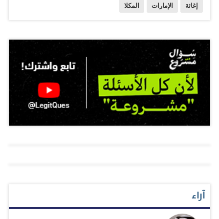
إغاثة
الإمارات
المكلا
الهلال الأحمر الإماراتية على الساحة الإنسانية اليمنية. وكانت
دولة الإمارات دشنت أمس الأول - في إطار الجهود التي يبذلها
التحالف العربي لدعم الشرعية في اليمن - قوافل المساعدات
الإغاثية والطبية لمدينة المكلا، وذلك ضمن الجسر الإغاثي الذي
أعلنته الدولة للتخفيف من معاناة أهالي حضرموت بعد
تحريرها من تنظيم «القاعدة» الإرهابي. ووصلت إلى مدينة
المكلا عبر مطار الريان أول طائرة مساعدات منذ أكثر من
عام - بعد تحريرها من سيطرة تنظيم «القاعدة» الإرهابي -
تتضمن 20 طناً من الأدوية والمعدات الطبية، قدمتها هيئة
الهلال الأحمر الإماراتية استجابة للظروف الصحية السيئة التي
يعيشها سكان المكلا جراء أزمة الحصار الجائر وغير الإنساني
الذي مارسته الجماعات الإرهابية طوال مدة سيطرتها على
آراء
المدينة. من جانبه، قدم اللواء أحمد بن بريك محافظ حضرموت
شكره وتقديره إلى دولة الإمارات -حكومة و شعباً - على