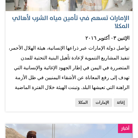
الإمارات تسهم في تأمين مياه الشرب لأهالي
المكلا
الإثنين ٠٣ أكتوبر ٢٠١٦
تواصل دولة الإمارات عبر ذراعها الإنسانية، هيئة الهلال الأحمر،
تنفيذ المشاريع التنموية لإعادة تأهيل البنية التحتية للمدن
المتضررة في اليمن في إطار الجهود الإغاثية والإنسانية التي
تهدف إلى رفع المعاناة عن الأشقاء اليمنيين في ظل الأزمة
الراهنة التي تعيشها البلد. وتبنت الهيئة خلال الفترة الماضية
مشروعاً حيوياً متكاملاً لتحسين مستوى خدمات المياه في
إغاثة
الإمارات
المكلا
مدينة المكلا، عاصمة محافظة حضرموت، وتضمن المشروع
حفر 5 آبار جديدة في حقل منطقة فلك بضواحي المدينة،
وتركيب مضخات خاصة من أجل تحسين خدمة مياه الشرب،
أخبار
وإيصالها إلى منازل المواطنين ورفع المعاناة عنهم، حيث