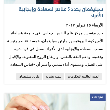
مزاجك. 2- استمع إلى أغنيتك المفضلة: بعد أن تستيقظ، استمع
سيليغمان يحدد 5 عناصر لسعادة وإيجابية
إلى أغنيتك المفضلة أو على الأقل استمع إلى الإذاعة.
الأفراد
فالموسيقى والمزاح مرتبطان إلى درجة كبيرة. والأغاني التي
الأربعاء ١٥ فبراير ٢٠١٧
تحبها تجلب لك المتعة والالتزام والعزم. وقد وجد الأطباء أن
حدد مؤسس مركز علم النفس الإيجابي، في جامعة بنسلفانيا
الاستماع إلى أغنية خاصة مفرحة يغير نحو الأحسن الطريقة
الأميركية، البروفيسور مارتن سيليغمان، خمسة عناصر رئيسة
التي ننظر بها إلى العالم. 3- لاحظ…
تسبب السعادة والإيجابية لدى الأفراد، تتمثل في قوة بدنية
وذهنية، ودعم الثقة بالنفس، وارتفاع الروح المعنوية، والإقبال
على العمل، ومستوى أداء متميز. وأعتبر أن «قياس السعادة
في المجتمعات من شأنه أن يعكس للحكومات السياسات التي
القمة العالمية للحكومات
تنمية بشرية
مارتن سيليغمان
يجب أن تتبناها»، موجهاً الشكر إلى صاحب السمو الشيخ
محمد بن راشد آل مكتوم، نائب رئيس الدولة رئيس مجلس
الوزراء حاكم دبي «لتخصيص أربع وزارات للتسامح والسعادة
منوعات
والشباب والمستقبل». وقال سيليغمان، وهو أستاذ علم النفس