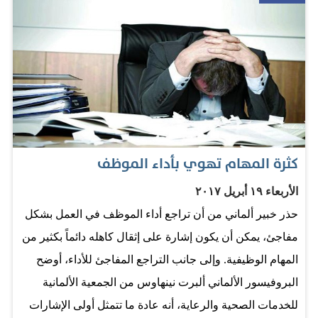
منتصباً خلال حديثه معك، وغالباً ما ستجد أنه يدق بقدميه - أو
حذائه - على الأرض أثناء الحديث. وتيرة التنفس عندما يكذب
المرء، ينزع إلى التنفس بعمق وتتغير طبقة صوته، نظراً لأنه
يصبح أكثر عصبية، حتى وإن كان يحاول إخفاء ذلك. التعرق
يشعر غالبية من يكذبون بالتوتر، مهما كانوا معتادين على ذلك،
ولهذا فستجدهم يتصببون عرقاً، في ضوء أن التعرق يشكل رد
فعل طبيعياً للتوتر الذي ينتاب المرء في هذه الحالة. النظر في
كثرة المهام تهوي بأداء الموظف
العينين عادة ما ستجد أن من يكذب عليك يسعى لتحاشي
الأربعاء ١٩ أبريل ٢٠١٧
النظر مباشرةً في عينيك. وإذا ما أصررت أنت على ذلك،
حذر خبير ألماني من أن تراجع أداء الموظف في العمل بشكل
فستجده يحاول التحديق فيك دون أن يرمش بعينيه على
مفاجئ، يمكن أن يكون إشارة على إثقال كاهله دائماً بكثير من
الإطلاق، أو ستجده يرمش بوتيرةٍ أكثر من المعتاد. الهروب من
المهام الوظيفية. وإلى جانب التراجع المفاجئ للأداء، أوضح
النقاش…
البروفيسور الألماني ألبرت نينهاوس من الجمعية الألمانية
للخدمات الصحية والرعاية، أنه عادة ما تتمثل أولى الإشارات