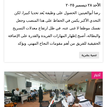
الأحد ٢٨ ديسمبر ٢٠٢٥
رضا أبوالعينين: الحصول على وظيفة يُعد تحديا كبيرا، لكن
التحدي الأكبر يكمن في الحفاظ على هذا المنصب وجعل
نفسك موظفا لا غنى عنه، في ظل ارتفاع معدلات التسريح
والبطالة، أصبح إظهار المهارات الفريدة والقدرة على الإضافة
الحقيقية للفريق من أهم مقومات النجاح المهني. ويؤكد
الخبراء أن امتلاك مهارة تميزك عن الآخرين يعد مفتاحا لحماية
تنمية بشرية
وظيفتك. يقول جيفري نغ، المدير في شركة Michael Page
International: "وجود ميزة تنافسية فريدة يجعل الموظف أكثر
قيمة لصاحب العمل"، ومن هذا المنطلق، يُنصح الموظفون
أخبار
بتطوير مهارات جديدة أو صقل قدراتهم الحالية لتقديم إضافات
ملموسة للفريق. وبجانب التميز الفردي، تؤكد الدراسات على
أهمية نقل المعرفة إلى زملاء العمل، فوفقا لنغ، "كن مستعدا
لتعليم الآخرين واكتسب مكانة كأصل تدريبي لا يقدر بثمن"،