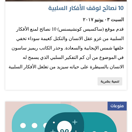
تولى منصبه من أجل إدخال تجديدات شاملة على المكان، أو
10 نصائح لوقف الأفكار السلبية
قد يكون مُكلفاً من الأصل بمهمة تقليص عدد العاملين في
السبت ٠٣ يونيو ٢٠١٧
الشركة. على كل الأحوال، يتوجب عليك أن تعتبر تدهور
قدم موقع (ساكسيس كونشيسنس) 10 نصائح لمنع الأفكار
العلاقات مع مديريك علامة مقلقة تدعوك إلى البحث فوراً عن
السلبية من غزو عقل الانسان والتكتل كغيمة سوداء تخفي
مكان آخر للعمل فيه.…
خلفها شمس الإيجابية والسعادة. وحذر الكاتب ريميز ساسون
في الموضوع من أن كم التفكير السلبي الذي يسمح له
الانسان بالسيطرة على حياته سيزيد من تغلغل الأفكار السلبية
في عقله ويزيد من سلبية الحياة لتصبح السلبية بعد ذلك عادة
تنمية بشرية
يومية. والنصائح هي: 1- ابتسم أكثر قد تكون الابتسامة صعبة
إذا كنت غاضباً أو غير سعيد أو محبط، لكنك حتى لو ابتسمت
غصباً ستؤدي الابتسامة غرضها، إذ أن فعل الابتسام يتسبب
منوعات
بإرسال الدم والآوكسجين للوجه ما يحسن من شعور المرء. 2-
ابحث عن رفقة الناس الإيجابيين عندما تكون في مزاج سلبي