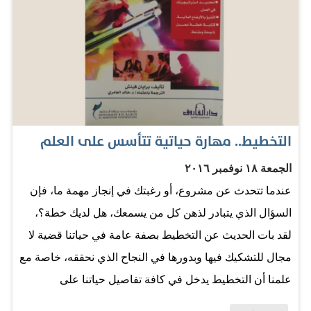
الناس: لا تختلط بكل الناس ولا تعاشر كل الناس، فهم بطباع
مختلفة ووجهات نظر متباينة وأخلاقيات وسلوكيات لا تشبه
بعضها. لذا، فلن تنال رضى الجميع عندما تحشر نفسك في
أمورهم. فانتق من تراه الأفضل والأكثر وفاء لك. 2 - واجه
مشاكلك بنفسك: إذا هربت من حل المشاكل التي تواجهك،
فإنك ستلجأ للآخرين لكي يحلوها. وقد يستغلك بعضهم وقد
يهينك ويذلك البعض الآخر. عليك بحل مشاكلك بنفسك وألا
التخطيط.. مهارة حياتية تتأسس على العلم
تجعل نفسك موضع مساومة أو تحقير من الآخرين. 3 - امتنع
الجمعة ١٨ نوفمبر ٢٠١٦
عن خداع ذاتك: من الصعب…
عندما تتحدث عن مشروع، أو رغبتك في إنجاز مهمة ما، فإن
السؤال الذي يتبادر لذهن كل من يسمعك، هل لديك خطة؟،
لقد بات الحديث عن التخطيط بصفة عامة في حياتنا قضية لا
مجال للتشكيك فيها وبدورها في النجاح الذي نحققه، خاصة مع
علمنا أن التخطيط يدخل في كافة تفاصيل حياتنا على
المستوى الشخصي، ويدخل في تفكير وعقل كل إنسان يريد