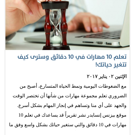
في مؤسسة «زيليرباك فاميلي»، في جلسة بعنوان «القوة
الكامنة للإيجابية»، خلال فعاليات القمة العالمية للحكومات
في دبي، إن «وزارة السعادة لا تعكس الفرح فقط، بل الصحة
الجسدية كذلك، فالناس الذين لا يستسلمون للصعوبات هم
المتفائلون والإيجابيون الذين لديهم أمل في المستقبل». وأشار
إلى أن «المهارات التي يستخدمها الناس حالياً للتخلص من
تعلم 10 مهارات في 10 دقائق وسترى كيف
الإحباط والقلق تختلف عن تلك التي يستخدمها الناس ليكونوا
تتغير حياتك!
سعداء، كما نستطيع أن نلاحظ اكتشافنا، لأنه من الممكن
الإثنين ٠٢ يناير ٢٠١٧
تحقيق السعادة ضمن وحدات أكبر، وفي أوطان كاملة»، في
مع الضغوطات اليومية ونمط الحياة المتسارع، أصبح من
إشارة إلى وزارة السعادة في الإمارات. ومارتن سيليغمان، هو
الضروري تعلم مجموعة مهارات من شأنها أن تختصر الوقت
مؤسس مركز علم النفس الإيجابي، بجامعة بنسلفانيا، ورئيس
والجهد على أي منا وتساهم في إنجاز المهام بشكل أسرع.
جمعية أطباء النفس الأميركيين، وهو العلم الذي يهدف إلى
موقع بيزنس إنسايدر نشر تقريراً قد يساعدك في تعلم 10
دراسة مكامن القوة في شخصية الإنسان، وكيف أنها تحوّل
مهارات في 10 دقائق والتي ستغير حياتك بشكل واسع وفق ما
حياته…
نشر الموقع في تقرير أخيراً. وفقًا لتقرير الإنتاجية في العمل