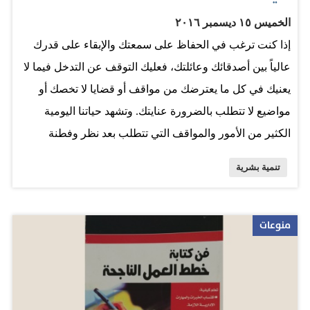
تحسن معدلات إنجازك ربما يجب عليك إلقاء نظرة سريعة
الخميس ١٥ ديسمبر ٢٠١٦
على…
إذا كنت ترغب في الحفاظ على سمعتك والإبقاء على قدرك
عالياً بين أصدقائك وعائلتك، فعليك التوقف عن التدخل فيما لا
يعنيك في كل ما يعترضك من مواقف أو قضايا لا تخصك أو
مواضيع لا تتطلب بالضرورة عنايتك. وتشهد حياتنا اليومية
الكثير من الأمور والمواقف التي تتطلب بعد نظر وفطنة
وكياسة في التعامل معها. وقد يكون تجنب الخوض فيها أفضل
تنمية بشرية
لك وللآخرين. فقد لا تمتلك حلاً لها وقد لا يستحق الآخرون
عطاءك، وهذا يعتمد على الوقائع. يقدم لكم موقع "الاتحاد
نت"، اليوم، قائمة بأبرز الأشياء التي عليك التوقف عن فعلها
منوعات
وأهم المواقف التي عليك تجنب الخوض فيها، لترتاح داخليا
وتزداد ثقتك بنفسك ولتكون موضع احترام وتقدير الآخرين، كما
يستعرضها موقع lifehack لتطوير الذات: 1- لا تمنح وقتك لكل