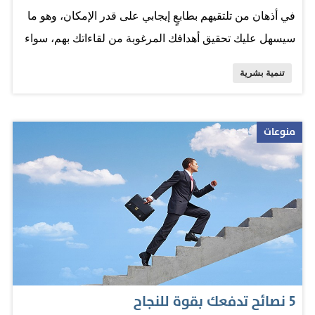
في أذهان من تلتقيهم بطابعٍ إيجابي على قدر الإمكان، وهو ما
سيسهل عليك تحقيق أهدافك المرغوبة من لقاءاتك بهم، سواء
كانت هذه الأهداف شخصية أو مهنية. ومن أجل ترك مثل هذا
تنمية بشرية
الانطباع، ينصح خبراء باتباع إرشاداتٍ يقولون إنها كفيلةٌ بخلق
صورة إيجابية عنك في نفوس المحيطين بك. من بينها ما ورد
في كتابٍ يحمل عنوان «كيف تجعل الناس يحبونك في 90 ثانية
منوعات
أو أقل؟» للكاتب نيكولاس بووثمان. كن صريحاً ينصح بووثمَن
بأن يحرص المرء على التحلي بالصراحة عندما يلتقي بشخصٍ
ما للمرة الأولى. ويشمل ذلك أسلوبه في الحديث أو حتى لغة
الجسد التي يستخدمها. فبحسب الكاتب، لا يُفضل أن تضع يديك
على صدرك خلال الحديث، كما يوصي بأن تفك أزرار سترتك
عندما تبدأ اللقاء، وهو ما يزيد - حسبما يقول - من إحساس
محاورك بأنك تتعامل معه بوضوح وصراحة وشفافية. أقم
5 نصائح تدفعك بقوة للنجاح
اتصالاً بصرياً في هذا الشأن يقول بووثمَن إنه من الأجدر بك أن