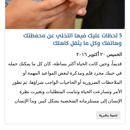
حياتك ذاتها. 2 الاستثمار الطويل تتحدث وسائل الإعلام عن هذا
السهم أو ذاك، فلا تنخدع بها. كلنا يعلم أنه من الأفضل أن تنوع
استثماراتك ولا تنجرف وراء تكوين الثروة بسرعة كبيرة.
5 لحظات عليك فيها التخلي عن محفظتك
والسلوك الأهم الذي يمكنك من تكوين الثورة هو أن تكون
وهاتفك وكل ما يثقل كاهلك
منضبطاً، فالعواطف أمر خطير جداً في الاستثمار…
الخميس ٢٠ أكتوبر ٢٠١٦
قديماً، وحين كانت الحياة أكثر بساطة، كان كل ما يمكنك حمله
في جيبك مجرد قلم ومذكرة لبعض المواعيد المهمة أو
الملاحظات الضرورية أو الحاجيات الواجب شراؤها، ثم تطور
الأمر وتسارعت الحياة وتنامت المتطلبات وتغيرت نظرة
الإنسان إلى مستلزماته الشخصية بشكل كبير. وبدأ الإنسان
يجد نفسه ملزماً بحمل محفظة تمتلئ بالبطاقات الشخصية
تنمية بشرية
والصحية والائتمانية، ثم جاء الهاتف المحمول. وبعدها، تفننت
شركات السيارات في صناعة المفاتيح الإلكترونية التي تعلّق