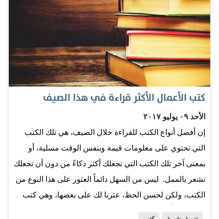
باختيار أفضل النصائح والاستراتيجيات. اقرأها وتعرف إلى
الوسائل التي ستساعدك على تحفيز نفسك للوصول إلى
أهدافك: 1- غيّر الطريقة التي تتحدث بها إلى نفسك: يكتب
مستخدم «كورا»، باسكار بقشي، عن كونه طالباً للنجاح أكثر
من كونه متجنباً للفشل. وهذه الفكرة استوحاها بقشي من
البروفيسور سكوت جلير، أستاذ علم النفس في جامعة
كتب الأعمال الأكثر قراءة في هذا الصيف
«فرجينيا تيك»، وذلك خلال حديث له في مؤتمر «تيد توك»،
الأحد ٠٩ يوليو ٢٠١٧
أشار فيه إلى أن إيجاد الدافع الذاتي يعتمد على إعادة صياغة
إن أفضل أنواع الكتب للقراءة خلال الصيف، هي تلك الكتب
الطريقة التي تتحدث فيها إلى نفسك. فعلى سبيل المثال، إذا
التي تحتوي على معلومات قيمة وبنفس الوقت مسلية، أو
كنت طالب علم، هل تذهب إلى الجامعة حتى لا يتم طردك
بمعنى آخر تلك الكتب التي تجعلك أكثر ذكاءً من دون أن تجعلك
منها؟ (أي تجنب الفشل) أم تذهب إليها حتى تستزيد من العلم
تشعر بالممل. ليس من السهل دائماً العثور على هذا النوع من
وتقترب أكثر…
الكتب، ولكن لحسن الحظ، عثرنا لك على بعضها، وهي كتب
متخصصة ألّفها علماء نفس وباحثون ومديرون تنفيذيون