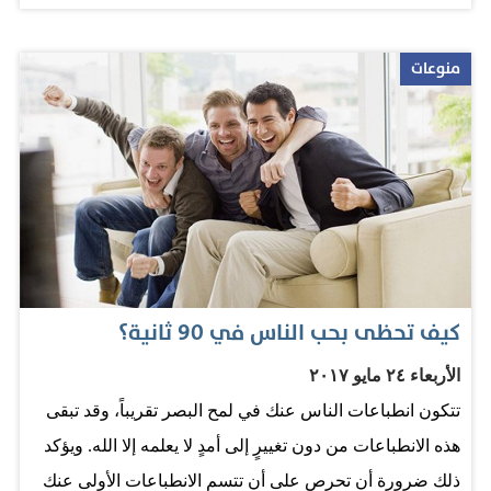
في العالم يمكن أن تعلمها في مناهجها الدراسية وهي كالتالي:
1 ـ إظهار التعاطف، بأن تتواجد مع الناس في مشاكلهم وتشعر
منوعات
بما يشعرون وأن تعرض عليهم المساعدة إذا استطعت. 2 ـ حل
الخلافات، بأن تبادر إلى التركيز على حل المشكلات من دون
أن تقودك العواطف لأن مشاعرك هي التي ستتحكم فيك في
هذه اللحظة وليس العقل. 3 ـ طرح أسئلة مهمة وذات قيمة،
لأن هذا النوع من الأسئلة سيتيح لك تلقي إجابات مفيدة.
واحرص ألا تكون الإجابة على أسئلتك بنعم أو لا. 4 ـ التفاوض
بكفاءة، بأن تكون جازماً، ولديك العديد من الخيارات، وحريص
كيف تحظى بحب الناس في 90 ثانية؟
على تحقيق مكاسب. 5 ـ الاستماع الاستباقي، بأن تنصت إلى
الأربعاء ٢٤ مايو ٢٠١٧
الآخرين كأنهم أهم أشخاص في الدنيا في هذه اللحظة. 6 ـ لغة
تتكون انطباعات الناس عنك في لمح البصر تقريباً، وقد تبقى
الجسد، بأن تعتمد على الأساسيات الثلاثة للغة جسد جيدة،
هذه الانطباعات من دون تغييرٍ إلى أمدٍ لا يعلمه إلا الله. ويؤكد
وهي الابتسامة وتواصل العيون والمصافحة. 7 ـ المختصر
ذلك ضرورة أن تحرص على أن تتسم الانطباعات الأولى عنك
المفيد، بأن…