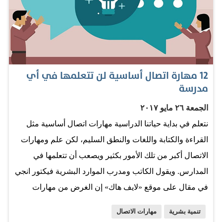
حاول الاتصال أو اللقاء بصديق معروف عنه الإيجابية والسعادة
والحيوية شرط التحدث عن أي موضوع شئت باستثناء
مشاكلك، إذ ليس المطلوب ان تنقل المزاج المعكر ومشاكلك
له بل العكس. 3- استمع إلى الموسيقى حاول الاستماع
للموسيقى عندما تكون محبطاً ويبدأ عقلك ببث أفكار سلبية. 4-
12 مهارة اتصال أساسية لن تتعلمها في أي
امتنع عن الحديث عن مشاكلك لايرغب أحد بالاستماع إلى
مدرسة
مشاكل الآخرين. إذا اصررت على التحدث عن مشاكلك
الجمعة ٢٦ مايو ٢٠١٧
سيتجنب الأخرون التواجد بصحبتك ما يزيد من شعورك بالحزن.
نتعلم في بداية حياتنا الدراسية مهارات اتصال أساسية مثل
إن الاستمرار بالحديث عن المشاكل مراراً وتكراراً يؤول بك
القراءة والكتابة واللغات والنطق السليم، لكن علم ومهارات
إلى خلق جو سلبي حولك. 5- تجنب تكرار الأفكار السلبية
الاتصال أكبر من تلك الأمور بكثير ويصعب أن تتعلمها في
تجنب، قدر المستطاع، تكرار…
المدارس. ويقول الكاتب ومدرب الموارد البشرية فيكتور انجي
في مقال على موقع «لايف هاك» إن الغرض من مهارات
الاتصال هو بناء وتطوير علاقات مع الآخرين على مستوى
تنمية بشرية
مهارات الاتصال
عاطفي. وسرد انجي 12 مهارة اتصال قال إنه لا توجد مدرسة