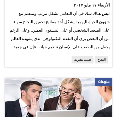
الأربعاء ١٧ مايو ٢٠١٧
تكون من يُبادر بإقامة اتصال بصري مع من تلتقيه، وأن تحرص
ليس هناك شك في أن التعامل بشكل مرتب ومنظم مع
على أن تعكس عيناك توجهاتك الإيجابية نحوه. وينصح الكاتب
شؤون الحياة اليومية يشكل أحد مفاتيح تحقيق النجاح سواء
من يشعرون بعدم الارتياح لذلك…
على الصعيد الشخصي أو على المستوى العملي. وعلى الرغم
من أن البعض يرى أن التقدم التكنولوجي الذي يشهده العالم
يجعل من الصعب على الإنسان تنظيم حياته، فإن في جعبة
الخبراء مجموعة نصائح يقولون إن من شأن اتباعها مساعدتك
النجاح
تنمية بشرية
على تحقيق أفضل نتيجة ممكنة في هذا الصدد. لا تقرأ سوى
الرسائل التي تستحق يُنصح بأن تخصص فترتين أو ثلاث خلال
اليوم لتصفح بريدك الإلكتروني، بما لا يزيد في مجموعه على
منوعات
60 دقيقة. ويشير الخبراء إلى ضرورة أن تجيد انتقاء الرسائل
التي تطالعها من دون إهدار الوقت في قراءة كل ما تجده في
صندوق الوارد لديك. دوِّن كل الأمور المهمة لا يتعين عليك
الوثوق كثيراً في قوة ذاكرتك، ولذا يجب أن تدوِّن كل الأمور