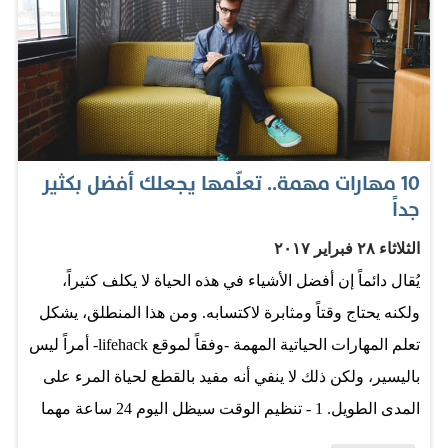
الدخول إلى قطاع العقارات أمراً يسيراً من الأصل. ومن
مميزات العمل في هذا القطاع أنه يمنح المرء خياراتٍ عدة،
فقد تمتلك منازل تؤجرها للسكنى، أو قد تشتري شققاً تُعِدها
لكي يتسنى فيها قضاء العطلات. كما يمكن أن تعمل في مجال
شراء المنازل القديمة المتداعية لتعيد ترميمها وإصلاحها ومن
ثم بيعها. بيع منتجات على الإنترنت ليست الكتب المكتوبة أو
10 مهارات مهمة.. تعلّمها يجعلك أفضل بكثير
المسموعة هي السلعة الوحيدة التي يمكنك بيعها على
جداً
الإنترنت، خاصة بعدما أصبحت التجارة الإلكترونية حالياً، أسهل
الثلاثاء ٢٨ فبراير ٢٠١٧
كثيراً من ذي قبل. فالعديد من المواقع الشهيرة على الشبكة
يُقال دائماً إن أفضل الأشياء في هذه الحياة لا يكلف كثيراً،
&ndash مثل «فيس بوك» &ndash باتت تتيح الفرصة
ولكنه يحتاج وقتاً ومثابرة لاكتسابه. ومن هذا المنطلق، يشكل
لمستخدميها لترويج المنتجات أو السلع عبرها وبيعها كذلك.
تعلم المهارات الحياتية المهمة -وفقاً لموقع lifehack- أمراً ليس
وتوفر عليك هذه…
باليسير، ولكن ذلك لا ينفي أنه مفيد بالقطع لحياة المرء على
المدى الطويل. 1 - تنظيم الوقت سيظل اليوم 24 ساعة مهما
كانت الطريقة التي تُقسّمه بها. لذلك فإن تعلمك مهارة تنظيم