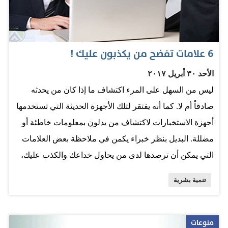
المهمة التي تحتاج إلى إنجازها أو التركيز عليها فيما بعد.
خصص مكاناً لكل شيء فلتحرص على ألا تتسم حياتك بطابعٍ
فوضوي؛ إذ أن ذلك يجعلك تهدر وقتاً طويلاً في البحث عن
6 علامات تفضح من يكذبون عليك !
أشياء عادةً ما تحتاج إليها. الحل الأمثل في هذا الشأن يتمثل
الأحد ٣٠ أبريل ٢٠١٧
في أن تفرز كل الأشياء المهمة التي تحتاج إلى الاحتفاظ بها
ليس من السهل على المرء اكتشاف ما إذا كان من يحدثه
مثل الوثائق تمهيداً لوضعها في أماكن تعرفها بنفسك. أعد
صادقاً أم لا. كما أنه يفتقر لتلك الأجهزة الحديثة التي تستخدمها
قوائم بالمهام الضرورية لا تزال هذه القوائم…
أجهزة الاستخبارات لاكتشاف من يدلون بمعلومات خاطئة أو
مضللة. البديل بنظر خبراء يكمن في ملاحظة بعض العلامات
التي يمكن أن ترصدها لدى من يحاول خداعك والكذب عليك،
وهي العلامات التي سنستعرض عدداً منها في السطور
تنمية بشرية
المقبلة. لغة الجسد يجدر بك إن كنت تشك في أن شخصاً ما
يكذب عليك، أن تولي اهتماماً أكبر لإيماءاته وليس لكلماته.
فالكاذب يميل إلى إخفاء يديه، كما يصعب عليه الوقوف
منوعات