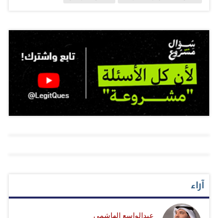
آل نهيان، قد بحث خلال زيارته الرسمية إلى روسيا مع الرئيس
فلاديمير بوتين رئيس روسيا الاتحادية، مختلف أوجه العلاقات
الثنائية وسبل تعزيزها خاصة في الجوانب الاقتصادية والتجارية
والاستثمارية والطاقة وغيرها وذلك في إطار الشراكة
الاستراتيجية التي تجمع البلدين إضافة إلى عدد من القضايا
الإقليمية والدولية محل الاهتمام المشترك. المصدر: الخليج
آراء
عبدالواسع الهاشمي