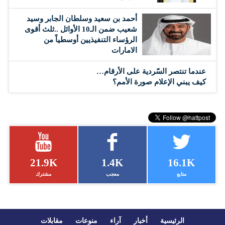
أحمد بن سعيد وسلطان الجابر وسيد
شعيب ضمن الـ10 الأوائل ..ثلث أقوى
الرؤساء التنفيذيين أوسطياً من
الامارات
عندما تنتصر السّردية على الأرقام…
كيف يبني الإعلام صورة الأمم؟
21.9K
1.4K
16.1K
متابع
معجب
مشترك
الرئيسية
أخبار
آراء
منوعات
مقابلات