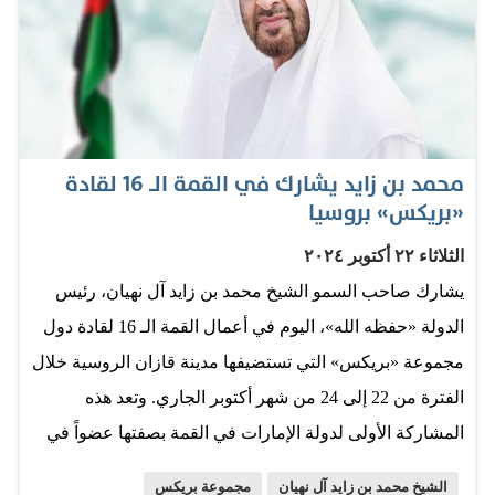
ثاني بن أحمد الزيودي، وزير التجارة الخارجية؛ ومعالي أحمد
علي الصايغ، وزير دولة؛ ومعالي سيف سعيد غباش، الأمين
العام للمجلس التنفيذي لإمارة أبوظبي رئيس مكتب ولي العهد
في ديوان ولي عهد أبوظبي؛ ومعالي مريم عيد المهيري،
رئيس مكتب أبوظبي الإعلامي، مستشار العلاقات
محمد بن زايد يشارك في القمة الــ 16 لقادة
الإستراتيجية في ديوان ولي العهد؛ وسعادة سعيد مبارك
«بريكس» بروسيا
الهاجري، مساعد وزير الخارجية للشؤون الاقتصادية
الثلاثاء ٢٢ أكتوبر ٢٠٢٤
والتجارية؛ وسعادة صالح أحمد سالم السويدي، سفير الدولة
يشارك صاحب السمو الشيخ محمد بن زايد آل نهيان، رئيس
لدى البرازيل.
الدولة «حفظه الله»، اليوم في أعمال القمة الـ 16 لقادة دول
مجموعة «بريكس» التي تستضيفها مدينة قازان الروسية خلال
الفترة من 22 إلى 24 من شهر أكتوبر الجاري. وتعد هذه
المشاركة الأولى لدولة الإمارات في القمة بصفتها عضواً في
مجموعة «بريكس». وكان صاحب السمو الشيخ محمد بن زايد
الشيخ محمد بن زايد آل نهيان
مجموعة بريكس