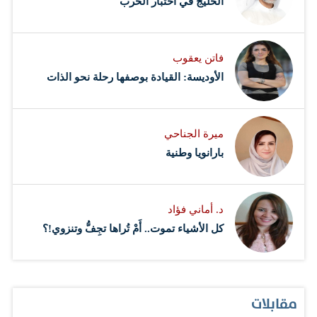
‏الخليج في اختبار الحرب
فاتن يعقوب
الأوديسة: القيادة بوصفها رحلة نحو الذات
ميرة الجناحي
بارانويا وطنية
د. أماني فؤاد
كل الأشياء تموت.. أَمْ تُراها تجِفُّ وتنزوي!؟
مقابلات