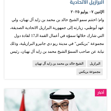
البرازيل الاتحادية
الإثنين ٠٧ يوليو ٢٠٢٥
وام/ اختتم سمو الشيخ خالد بن محمد بن زايد آل نهيان، ولي
عهد أبوظبي، زيارته إلى جمهورية البرازيل الاتحادية الصديقة،
التي شارك خلالها سموّه في أعمال القمة الـ17 لقادة دول
مجموعة "بريكس" في مدينة ريو دي جانيرو البرازيلية، وذلك
نيابة عن صاحب السموّ الشيخ محمد بن زايد آل نهيان، رئيس
الدولة، حفظه الله. وأعرب سمو الشيخ خالد بن محمد بن زايد
البرازيل
الشيخ خالد بن محمد بن زايد آل نهيان
آل نهيان، في ختام الزيارة، عن شكره وتقديره للجانب
مجموعة بريكس
البرازيلي على حفاوة الاستقبال وكرم الضيافة اللذين حظي
بهما والوفد المرافق، متمنياً سموّه لجمهورية البرازيل الاتحادية
وشعبها الصديق دوام التقدُّم والنماء والازدهار. رافق سموّه،
أخبار
خلال الزيارة، وفد ضمَّ كلاً من معالي ريم بنت إبراهيم
الهاشمي، وزيرة دولة لشؤون التعاون الدولي؛ ومعالي الدكتور