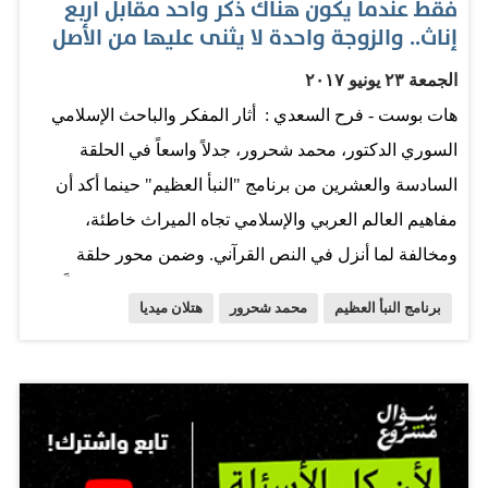
فقط عندما يكون هناك ذكر واحد مقابل أربع
إناث.. والزوجة واحدة لا يثنى عليها من الأصل
الجمعة ٢٣ يونيو ٢٠١٧
هات بوست - فرح السعدي : أثار المفكر والباحث الإسلامي
السوري الدكتور، محمد شحرور، جدلاً واسعاً في الحلقة
السادسة والعشرين من برنامج "النبأ العظيم" حينما أكد أن
مفاهيم العالم العربي والإسلامي تجاه الميراث خاطئة،
ومخالفة لما أنزل في النص القرآني. وضمن محور حلقة
"الميراث"، أكد الدكتور محمد شحرور، أن آية "يُوصِيكُمُ اللَّهُ
برنامج النبأ العظيم
محمد شحرور
هتلان ميديا
فِي أَوْلَادِكُمْ ۖ لِلذَّكَرِ مِثْلُ حَظِّ الْأُنثَيَيْنِ ۚ فَإِن كُنَّ نِسَاءً فَوْقَ اثْنَتَيْنِ
فَلَهُنَّ ثُلُثَا مَا تَرَكَ ۖ وَإِن كَانَتْ وَاحِدَةً فَلَهَا النِّصْفُ ۚ وَلِأَبَوَيْهِ لِكُلِّ
وَاحِدٍ مِّنْهُمَا السُّدُسُ مِمَّا تَرَكَ إِن كَانَ لَهُ وَلَدٌ ۚ فَإِن لَّمْ يَكُن لَّهُ
وَلَدٌ وَوَرِثَهُ أَبَوَاهُ فَلِأُمِّهِ الثُّلُثُ ۚ فَإِن كَانَ لَهُ إِخْوَةٌ فَلِأُمِّهِ السُّدُسُ ۚ
مِن بَعْدِ وَصِيَّةٍ يُوصِي بِهَا أَوْ دَيْنٍ ۗ آبَاؤُكُمْ وَأَبْنَاؤُكُمْ لَا تَدْرُونَ أَيُّهُمْ