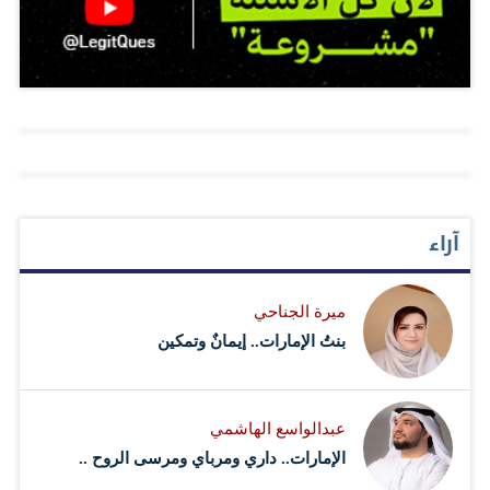
أَقْرَبُ لَكُمْ نَفْعًا ۚ فَرِيضَةً مِّنَ اللَّهِ ۗ إِنَّ اللَّهَ كَانَ عَلِيمًا حَكِيمًا"
(الطبري-11) هي القاعدة العامة التي تشمل كل الحالات
المحتملة في الإرث، مشيراً إلى أن "للذكر مثل حظ الأنثيين"
تعني أن للذكر مثل حظ أختيه، أي أن هناك مساواة بينهما،
مؤكداً أن الحالة الوحيدة التي يأخذ فيها الذكر ضعف حظ الأنثى
هي عندما يكون هناك ذكر واحد مقابل أربع إناث. وأضاف أنه
يتم دائماً تقسيم عدد الإناث على عدد الذكور، قائلاً: "العدد
آراء
(إثنان) هو القاسم المشترك في استخراج الحصص بين…
ميرة الجناحي
بنتُ الإمارات.. إيمانٌ وتمكين
عبدالواسع الهاشمي
الإمارات.. داري ومرباي ومرسى الروح ..