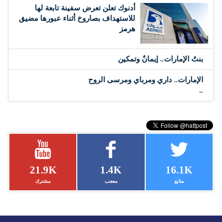
أدنوك تعلن تعرض سفينة تابعة لها
للاستهداف بصاروخ أثناء عبورها مضيق
هرمز
بنتُ الإمارات.. إيمانٌ وتمكين
الإمارات.. داري ومرباي ومرسى الروح
..
21.9K
1.4K
16.1K
متابع
معجب
مشترك