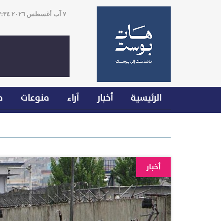
٧ آب أغسطس ٢٠٢٦ ٠٣:٣٤
الرئيسية
أخبار
آراء
منوعات
م
أخبار