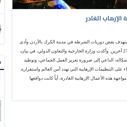
الإرهاب الغادر
استهدف بعض دوريات الشرطة في مدينة الكرك بالأردن وأدى
إلى استشهاد 9 أشخاص ووفاة سائحة كندية وإصابة 27 آخرين. وأكدت وزارة الخارجية والتعاون الدولي، في بيان،
م
كاله، الداعي إلى ضرورة تعزيز العمل الجماعي، وتوطيد
 على التنظيمات الإرهابية التي تهدد أمن العالم واستقراره.
هة هذه الأعمال الإرهابية الغادرة، أياً كانت دوافعها
ذي استهدف حافلة تُقل عسكريين قرب جامعة أرجياس التركية
الدولي عن خالص تعازيها ومواساتها لأهالي الضحايا وذويهم،
منّت الشفاء العاجل لجميع المصابين. المصدر: البيان