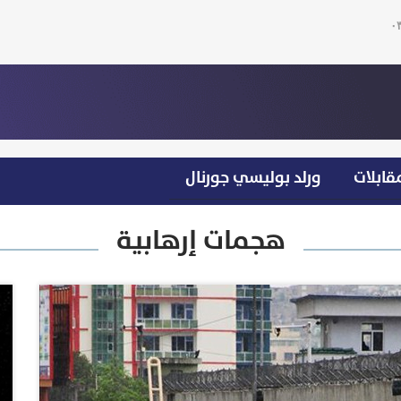
قابلات
ورلد بوليسي جورنال
هجمات إرهابية