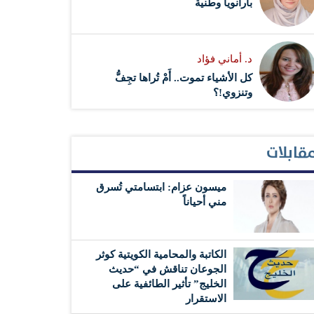
بارانويا وطنية
د. أماني فؤاد
كل الأشياء تموت.. أَمْ تُراها تجِفُّ
وتنزوي!؟
قابلات
ميسون عزام: ابتسامتي تُسرق
مني أحياناً
الكاتبة والمحامية الكويتية كوثر
الجوعان تناقش في “حديث
الخليج” تأثير الطائفية على
الاستقرار