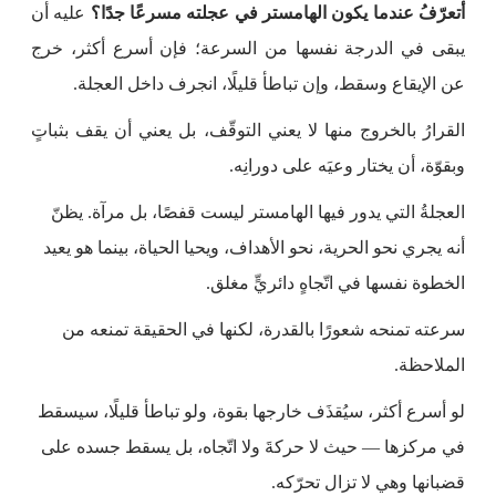
أتعرّفُ عندما يكون الهامستر في عجلته مسرعًا جدًا؟
عليه أن
يبقى في الدرجة نفسها من السرعة؛ فإن أسرع أكثر، خرج
عن الإيقاع وسقط، وإن تباطأ قليلًا، انجرف داخل العجلة.
القرارُ بالخروج منها لا يعني التوقّف، بل يعني أن يقف بثباتٍ
وبقوّة، أن يختار وعيَه على دورانِه.
العجلةُ التي يدور فيها الهامستر ليست قفصًا، بل مرآة. يظنّ
أنه يجري نحو الحرية، نحو الأهداف، ويحيا الحياة، بينما هو يعيد
الخطوة نفسها في اتّجاهٍ دائريٍّ مغلق.
سرعته تمنحه شعورًا بالقدرة، لكنها في الحقيقة تمنعه من
الملاحظة.
لو أسرع أكثر، سيُقذَف خارجها بقوة، ولو تباطأ قليلًا، سيسقط
في مركزها — حيث لا حركةَ ولا اتّجاه، بل يسقط جسده على
قضبانها وهي لا تزال تحرّكه.