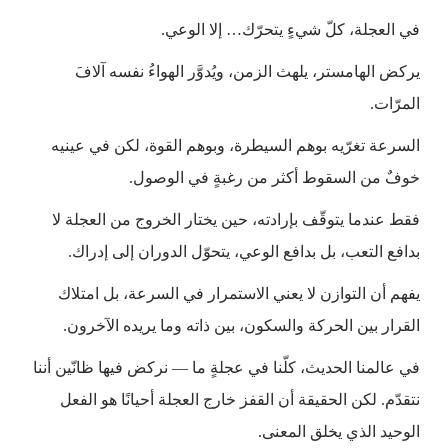
في العجلة، كلّ شيءٍ يتحرّك… إلا الوعي.
يركض الهامستر، يلهث الزمن، ويُدوَّر الهواءُ نفسه آلافَ
المرّات.
السرعة تغرّيه بوهم السيطرة، وبوهم القوة، لكن في عينيه
خوفٌ من السقوط أكثر من رغبةٍ في الوصول.
فقط عندما يتوقّف بإرادته، حين يختار الخروج من العجلة لا
بدافع التعب، بل بدافع الوعي، يتحوّل الدوران إلى إدراك.
يفهم أن التوازن لا يعني الاستمرار في السرعة، بل امتلاك
القرار بين الحركة والسكون، بين ذاته وما يريده الآخرون.
في عالمنا الحديث، كلّنا في عجلةٍ ما — نركض فيها ظانّين أننا
نتقدّم. لكن الحقيقة أن القفز خارج العجلة أحيانًا هو الفعل
الوحيد الذي يخلق المعنى.