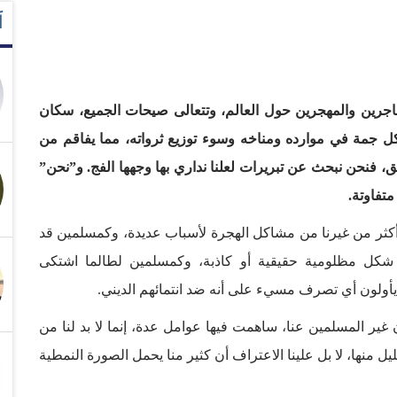
آ
جرين والمهجرين حول العالم، وتتعالى صيحات الجميع، سكان
ل جمة في موارده ومناخه وسوء توزيع ثرواته، مما يفاقم من
، فنحن نبحث عن تبريرات لعلنا نداري بها وجهها الفج. و”نحن”
تفاوتة.
 أكثر من غيرنا من مشاكل الهجرة لأسباب عديدة، وكمسلمين قد
ذ شكل مظلومية حقيقية أو كاذبة، وكمسلمين لطالما اشتكى
أولون أي تصرف مسيء على أنه ضد انتمائهم الديني.
ير المسلمين عنا، ساهمت فيها عوامل عدة، إنما لا بد لنا من
 منها، لا بل علينا الاعتراف أن كثير منا يحمل الصورة النمطية