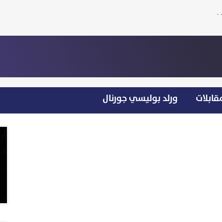
قابلات
ورلد بوليسي جورنال