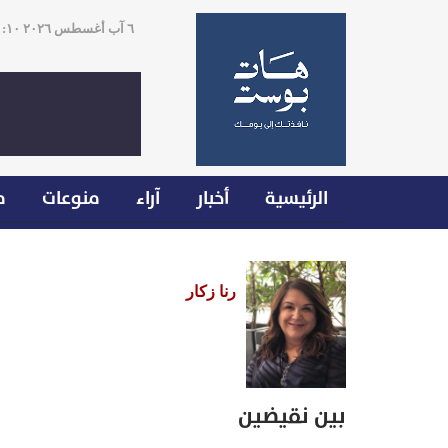
٦ آب أغسطس ٢٠٢٦ ٠٠:١٠
الرئيسية
أخبار
آراء
منوعات
م
رنا زكار
بين نقيضين