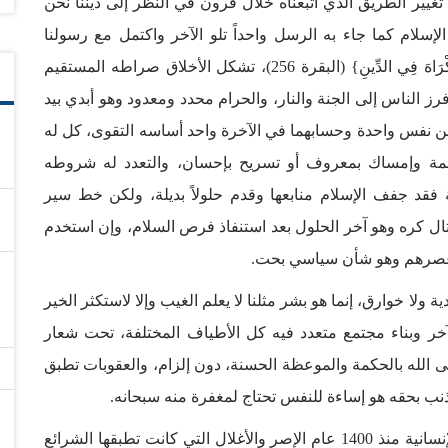
غيير الطريق الذي اتبعناه خلال قرون في النظر إلى ديننا نحن
إسلام كما جاء به الرسل واحداً تلو الآخر واكتمل مع رسولنا
محمد، أركانه الإيمان بالله والعمل الصالح، وفيه {لاَ إِكْرَاهَ فِي الدِّينِ} (البقرة 256)، تشكل الأخلاق صراطه المستقيم
ز الناس إلى الجنة والنار، والحرام محدد ومعدود وهو أبدي بيد
 من نفس واحدة وحسابهما في الآخرة واحد أساسه التقوى، كل له
مة وإمساك بمعروف أو تسريح بإحسان، والتعدد له شروطه
ية فقد جفف الإسلام منابعها وقدم حلولاً بديلة، ولكن خط سير
لقتال كره وهو آخر الحلول بعد استنفاذ فرص السلام، وإن استخدم
 عصرهم وهو شأن سياسي بحت.
ا خوارق، إنما هو بشر مثلنا لا يعلم الغيب وإلا لاستكثر الخير
خر وبناء مجتمع متعدد فيه كل الأطياف المختلفة، تحت شعار
كُمْ وَلِيَ دِينِ} (الكافرون 6)، ودعوته إلى الله بالحكمة والموعظة الحسنة، دون إلزام، والعقوبات تطبق
 ذنب بحقه هو إساءة للنفس تحتاج لمغفرة منه سبحانه.
والأهم من هذا كله أن الإسلام دين رحمة، خفف عن الإنسانية منذ 1400 عام الإصر والأغلال التي كانت تطبقها الشرائع