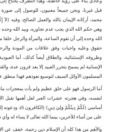
وعادى بناء على رؤية خاطئة، وهذا التطرف يحتاج إلى ت
قبل غيرنا، ونحن جميعاً معنيون، للوصول إلى صورة ال
وهي حكم الله الذي يجب عدم تجاوزه، وبيد الله وحده فر
الله وحده إلى أن تقوم الساعة، والمرأة والرجل خلقا
حقوق وعليه واجبات وفق علاقات من المودة والرح
وظروفه الإستثنائية، والطلاق أيضاً كذلك، أما العبود
الإنسانية لم يسمح بتحرر العبيد إلا بعد قرون عدة، وا
المسلمون الأوائل السيف لتوسيع نفوذهم فهذا منطق
أما الرسول فهو على خلق عظيم ولم يأت بمعجزات مادية ول
لنفسه، وفي هجرته عشرات العبر لعل أهمها تقبل الآ
أساسي {لَكُمْ دِينُ
على من أساء للآخرين، بينما الله تعالى لا يساء له وأي