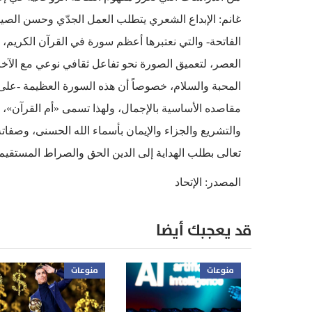
غانم: الإبداع الشعري يتطلب العمل الجدّي وحسن الصياغة
الفاتحة- والتي نعتبرها أعظم سورة في القرآن الكريم
العصر، لتعميق الصورة نحو تفاعل ثقافي نوعي مع الآخر، 
المحبة والسلام، خصوصاً أن هذه السورة العظيمة -عل
مقاصده الأساسية بالإجمال، ولهذا تسمى «أم القرآن»، ف
والتشريع والجزاء والإيمان بأسماء الله الحسنى، وصفاته ال
تعالى بطلب الهداية إلى الدين الحق والصراط المستقيم، 
المصدر: الإتحاد
قد يعجبك أيضا
منوعات
منوعات