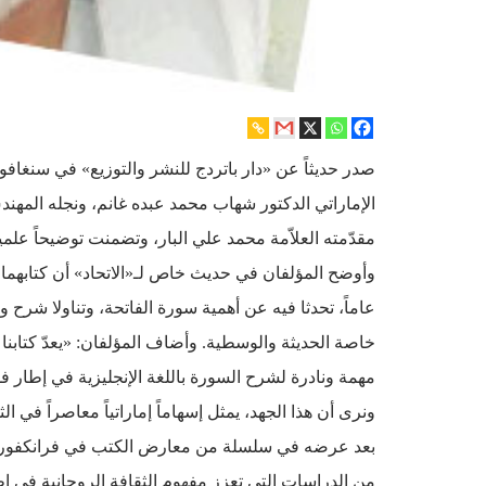
صدر حديثاً عن «دار باتردج للنشر والتوزيع» في سنغافور
الإماراتي الدكتور شهاب محمد عبده غانم، ونجله المهن
مقدّمته العلاّمة محمد علي البار، وتضمنت توضيحاً علمي
عاماً، تحدثا فيه عن أهمية سورة الفاتحة، وتناولا شر
خاصة الحديثة والوسطية. وأضاف المؤلفان: «يعدّ كتابنا ه
مهمة ونادرة لشرح السورة باللغة الإنجليزية في إطار ف
ونرى أن هذا الجهد، يمثل إسهاماً إماراتياً معاصراً في
بعد عرضه في سلسلة من معارض الكتب في فرانكفورت، وش
من الدراسات التي تعزز مفهوم الثقافة الروحانية في 