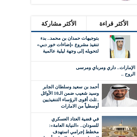
الأكثر قراءة
الأكثر مشاركة
بتوجيهات حمدان بن محمد.. بدء
تنفيذ مشروع «إضاءات خور دبي»
لتحويله إلى وجهة ليلية عالمية
الإمارات.. داري ومرباي ومرسى
الروح ..
أحمد بن سعيد وسلطان الجابر
وسيد شعيب ضمن الـ10 الأوائل
..ثلث أقوى الرؤساء التنفيذيين
أوسطياً من الامارات
في قضية العتاد العسكري
للسودان.. «النيابة العامة»:
مخطط إجرامي استهدف