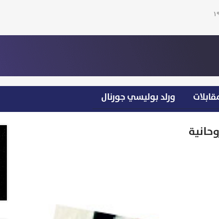
قابلات
ورلد بوليسي جورنال
وحانية