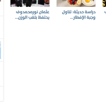
ف
دراسة حديثة: تناول
عثمان نورمحمدوف
وجبة الإفطار…
يحتفظ بلقب الوزن…