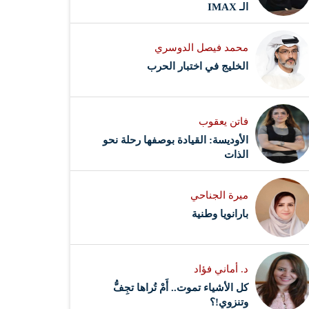
الـ IMAX
محمد فيصل الدوسري ​
‏الخليج في اختبار الحرب
فاتن يعقوب
الأوديسة: القيادة بوصفها رحلة نحو
الذات
ميرة الجناحي
بارانويا وطنية
د. أماني فؤاد
كل الأشياء تموت.. أَمْ تُراها تجِفُّ
وتنزوي!؟