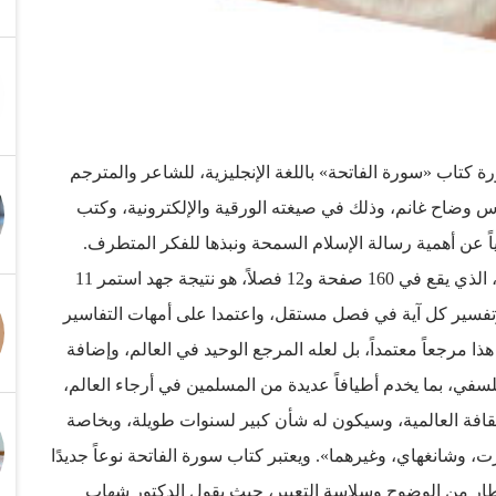
ة كتاب «سورة الفاتحة» باللغة الإنجليزية، للشاعر والمترجم
دس وضاح غانم، وذلك في صيغته الورقية والإلكترونية، وكتب
اً عن أهمية رسالة الإسلام السمحة ونبذها للفكر المتطرف.
وأوضح المؤلفان في حديث خاص لـ«الاتحاد» أن كتابهما، الذي يقع في 160 صفحة و12 فصلاً، هو نتيجة جهد استمر 11
ح وتفسير كل آية في فصل مستقل، واعتمدا على أمهات التفاسير
ذا مرجعاً معتمداً، بل لعله المرجع الوحيد في العالم، وإضافة
لسفي، بما يخدم أطيافاً عديدة من المسلمين في أرجاء العالم،
 الثقافة العالمية، وسيكون له شأن كبير لسنوات طويلة، وبخاصة
انغهاي، وغيرهما». ويعتبر كتاب سورة الفاتحة نوعاً جديدًا
إطار من الوضوح وسلاسة التعبير، حيث يقول الدكتور شهاب