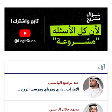
آراء
عبدالواسع الهاشمي
الإمارات.. داري ومرباي ومرسى الروح ..
محمد جلال الريسي