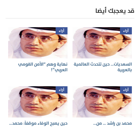
قد يعجبك أيضا
آراء
آراء
السعديات… حين تتحدث العالمية
نهاية وهم “الأمن القومي
بالعربية
العربي”!
آراء
آراء
محمد بن راشد … من…
حين يصبح الوفاء موقفاً: محمد…