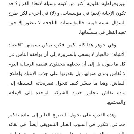
لبيروقراطية تقليدية أكثر من كونه وسيلة لاتخاذ القرار؟ قد
تكون الإجابة (نعم) في مؤسسات، و (لا) في أخرى، لكن طرح
السؤال نفسه قيمة؛ فالمؤسسات الناجحة لا تتطور إلا حين
تعيد النظر في مسلّماتها.
وفي جوهر هذا كله تكمن فكرة يمكن تسميتها “اقتصاد
الانتباه”: فالعبار لا يسعى بالضرورة إلى أن يوافقه الناس في
كل ما يقول، بل إلى أن يجعلهم يتحدثون. فقيمة الرسالة اليوم
لا تُقاس بمدى صوابها، بل بقدرتها على جذب الانتباه وإطلاق
النقاش، وهذا ما يفسّر كيف تتحول تصريحاته البسيطة إلى
مادة نقاش تتجاوز حدود الشركة الواحدة إلى الإعلام
والمجتمع.
وهذه القدرة على تحويل التصريح العابر إلى مادة تفكير
جماعي، تتكرر في أسلوب العبار التسويقي أيضاً. في لقائه
الأخير مع الزميل حامد رعاب، تحدث عن مشروع عقاري