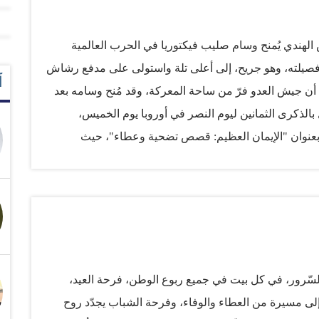
لهندي يُمنح وسام صليب فيكتوريا في الحرب العالمية
مال إيمفال، قاد فصيلته، وهو جريح، إلى أعلى تلة واستولى على مدفع رشاش
آ
أن جيش العدو فرّ من ساحة المعركة، وقد مُنح وسامه بعد
ل بالذكرى الثمانين ليوم النصر في أوروبا يوم الخميس،
 بعنوان "الإيمان العظيم: قصص تضحية وعطاء"، حيث
الثمانين الماضية، تُصور مسلمين دافعوا عن بريطانيا
 التي قدمها المسلمون لأمتهم، والتي تجسدت في كثير منها
ضحيات. تُعتبر بريطانيا منارة للتنوع والتسامح. ومع ذلك،
ة التي نواجهها. تتطلب الدول الحديثة رابطة انتماء تتجاوز
إمارات العربية المتحدة — بلد متنوع تعيش فيه ثقافات
تُ عن كثب أن المواطنة الشاملة ليست مجرد طموح، بل هي
والسّرور، في كل بيت في جميع ربوع الوطن، فرحة العيد،
يين، هذا الحوار ليس أكاديميًا فحسب، بل مصيري. ففكرة
ى مسيرة من العطاء والوفاء، وفرحة الشباب يجدّد روح
مي.…