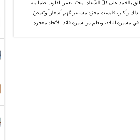
لق بالحَمد على كلّ الشّفاه، محبّة تعمر القلوب طمأنينة،
ها ذلك وأكثر، فليست مجرّد مشاعر تُلهم أشعاراً وتَفيضُ
ّل في مسيرة البلاد، وتعلم من سيرة قائد. الاتّحاد معجزة
ا ينفَد، ترِده العقول المختلفة، فتصدر بالمعاني المتنوّعة،
 بقَبَس من نور، فهذا يُشيد بقيم الصّبر والشجاعة، وذلك
العطاء، ومتغنٍّ بالعدل الممزوج بمعاني الرّحمة، فكل ذلك
 الشاعر الجاهلي: «هَلْ غادَرَ الشُّعراء مِن مُتَرَدَّمِ»! في
لتي إليها مردُّها جميعاً، قيمة السّلام، فهي منطلق الاتّحاد
ره، عصر الامتزاج والاتصال، فعرَف كيف يجعل الاختلاف
 الالتقاء، ويوسع قنوات التواصل ويحقّق النفع المتبادل.