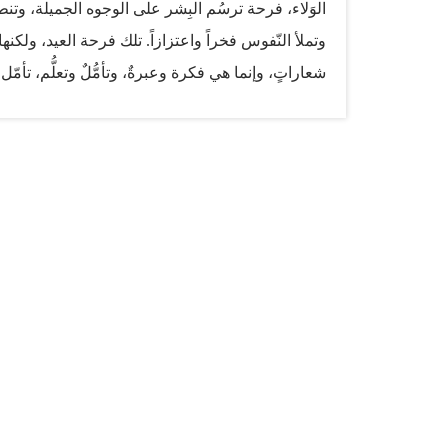
الوَلاء، فرحة ترسُم البِشر على الوجوه الجميلة، وتنط
وتملأ النّفوس فخراً واعتزازاً. تلك فرحة العيد، ولكن
شعاراتٍ، وإنما هي فكرة وعبرةٌ، وتأمُّلٌ وتعلُّم، تأم
ألهمت الحكّام والحكماء، من كلّ أقطار العالم، معدنٌ ل
والدروس المتعدّدة، كل يرى في هذه المعجزة ما يمدّه
بقيم الحكمة وجزالة الرأي، وآخر يرسم لوحة البذل و
تجسّد وتحقّق في حياة إنسانٍ وشعب. فحقّ لنا أن ننشد مع
هذه الخاطرة الوطنيّة، سنقصر الكلام على قيمة القيم ا
ومُنتهاه. لقد أدرك الشيخ زايد قبل الآخرين روح عص
ائتلافاً ويحوّل التنوّع تعاوناً، وكيف يستكشف فضاءات
تلك…