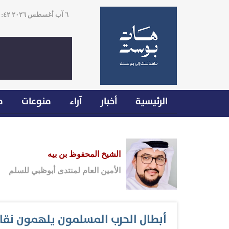
٦ آب أغسطس ٢٠٢٦ ٠١:٤٢
الرئيسية
أخبار
آراء
منوعات
م
الشيخ المحفوظ بن بيه
الأمين العام لمنتدى أبوظبي للسلم
أبطال الحرب المسلمون يلهمون نقاشً