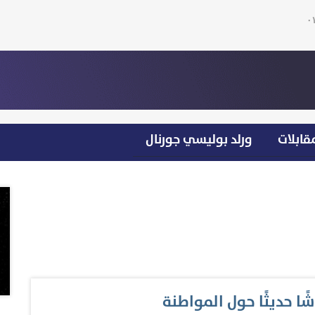
قابلات
ورلد بوليسي جورنال
ا حديثًا حول المواطنة