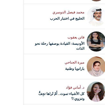
محمد فيصل الدوسري ​
‏الخليج في اختبار الحرب
فاتن يعقوب
الأوديسة: القيادة بوصفها رحلة نحو
الذات
ميرة الجناحي
بارانويا وطنية
د. أماني فؤاد
كل الأشياء تموت.. أَمْ تُراها تجِفُّ
وتنزوي!؟