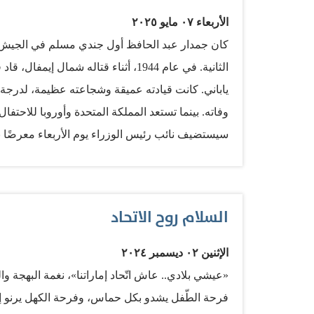
الأربعاء ٠٧ مايو ٢٠٢٥
كان جمدار عبد الحافظ أول جندي مسلم في الجيش ا
الثانية. في عام 1944، أثناء قتاله ش
ياباني. كانت قيادته عميقة وشجاعته عظيمة، لدرجة 
وفاته. بينما تستعد المملكة المتحدة وأوروبا للاحتفا
سيستضيف نائب رئيس الوزراء يوم الأربعاء معرضًا
سيُعرض جمدار كواحد من ثمانين لوحة تغطي السنوات 
وقيمها. يدعو المعرض للتأمل في الإسهامات الجليلة
بالتضحية البطولية التي وصلت إلى درجة بذل أعظم الت
السلام روح الاتحاد
تُذكرنا النقاشات الأخيرة حول الهجرة بالتحديات الملح
العرق والمعتقد والخلفية. بصفتي مواطنًا في دولة ال
الإثنين ٠٢ ديسمبر ٢٠٢٤
متعددة في أمن وأمان واحترام متبادل — فقد شهد
«عيشي بلادي.. عاش اتّحاد إماراتنا»، نغمة البهجة 
ضرورية وقابلة للتحقيق. بالنسبة للمسلمين البريطان
فرحة الطّفل يشدو بكل حماس، وفرحة الكهل يرنو إل
المواطنة الشاملة متجذرة بعمق في التراث الإسلا