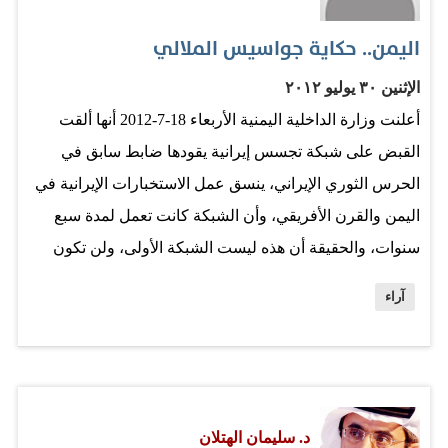
يعتنقها الشباب ويفجعوننا بها بين الحين والآخر عبر "تويتر"
اليمن.. حكاية جواسيس الملالي
و"فيس بوك"، وفي رأيي الخاص أن ذلك مرده عدم التحصين
بالتعليم في الدرجة الأولى، وبخاصة بعض المناهج التي لم…
الإثنين ٣٠ يوليو ٢٠١٢
أعلنت وزارة الداخلية اليمنية الأربعاء 18-7-2012 أنها ألقت
القبض على شبكة تجسس إيرانية يقودها ضابط سابق في
الحرس الثوري الإيراني، ينسق عمل الاستخبارات الإيرانية في
اليمن والقرن الأفريقي، وأن الشبكة كانت تعمل لمدة سبع
سنوات، والحقيقة أن هذه ليست الشبكة الأولى، ولن تكون
الأخيرة، فقد ألقت أجهزة الأمن اليمنية القبض على شبكات
آراء
وأفراد، وجهت لهم تهم التخابر مع إيران، وتصوير مواقع بحرية
وبرية حساسة، ونقل معلومات مهمة للاستخبارات الإيرانية
عن اليمن على مدار سنوات، وقد تسارعت وتيرة أعمال
التجسس الإيراني في اليمن أثناء التمرد الحوثي في محافظة
د. سليمان الهتلان
صعدة، غير أنها فيما يبدو بلغت أوج قوتها أثناء ثورة الشباب في