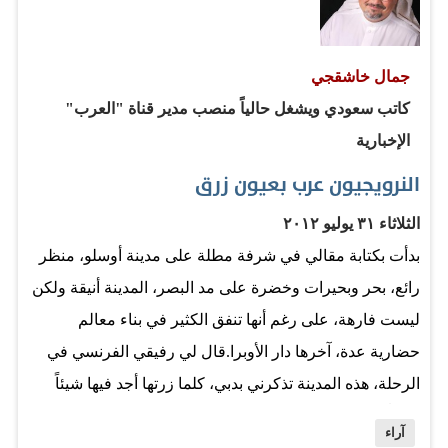
لكأنما يناطح الجبال! ولا يمكن أن نتعامل مع تحديات التنمية
في بلداننا وفق مقولة «الزمن كفيل بحلها». إنما نحتاج
جمال خاشقجي
لمنظومة ضخمة من المشروعات والأفكار التنموية التي تبدأ
كاتب سعودي ويشغل حالياً منصب مدير قناة "العرب"
بالبنى التحتية لكنها تطال بناء المؤسسات الحقيقية التي تعنى
الإخبارية
بالرقابة والمحاسبة والصرامة في تنفيذ وعود التنمية. جدالاتنا
النرويجيون عرب بعيون زرق
وصراعاتنا الفكرية -في غالبها- عبث، القطاع…
الثلاثاء ٣١ يوليو ٢٠١٢
بدأت بكتابة مقالي في شرفة مطلة على مدينة أوسلو، منظر
رائع، بحر وبحيرات وخضرة على مد البصر، المدينة أنيقة ولكن
ليست فارهة، على رغم أنها تنفق الكثير في بناء معالم
حضارية عدة، آخرها دار الأوبرا.قال لي رفيقي الفرنسي في
الرحلة، هذه المدينة تذكرني بدبي، كلما زرتها أجد فيها شيئاً
جديداً، لم أشاركه الرأي، فهي مدينة أوروبية ثرية، ولكن بدون
آراء
مبالغة، يختلف الأوروبيون عن العرب والأمريكيين في إنفاق