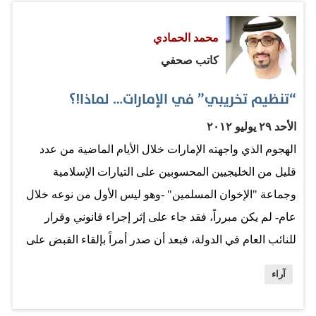
إيصال المذكور إلى هذه الحالة الغذائية الهستيرية بتنافسهن
محمد الحمادي
الذي أدى إلى وجود أوانٍ وتجهيزات منزلية للمطبخ خاصة
كاتب صحفي
بالشهر الفضيل. لا أدري هل هو التنافس بينهن، أم أنها خدعة
رجالية جعلتهن يصدقن أن صيامه يكاد يميته من الجوع، أو هي
“تنظيم تخريبي” في الإمارات… لماذا!؟
أصبحت ثقافة مشتركة بينهما، جعلت كميات زيوت القلي
الأحد ٢٩ يوليو ٢٠١٢
المستهلكة في هذا الشهر الفضيل تكفي لتشغيل نصف
الهجوم الذي واجهته الإمارات خلال الأيام الماضية من عدد
محركات الطاقة التي تمد مراكز الأبحاث الغذائية والدوائية في
قليل من الخليجيين المحسوبين على التيارات الإسلامية
الدول المتقدمة، بل…
وجماعة "الإخوان المسلمين" -وهو ليس الأول من نوعه خلال
عام- لم يكن مبرراً، فقد جاء على إثر إجراء قانوني وقرار
للنائب العام في الدولة، فبعد أن صدر أمراً بإلقاء القبض على
عدد من المواطنين شكلوا تنظيما يمس أمن الدولة -ويبدو أن
آراء
أغلبهم من أتباع جماعة "الإخوان"- خرج "إخوان" الخليج
ليدافعوا عنهم وبشراسة، تفوق حماسة وشراسة من دافعوا