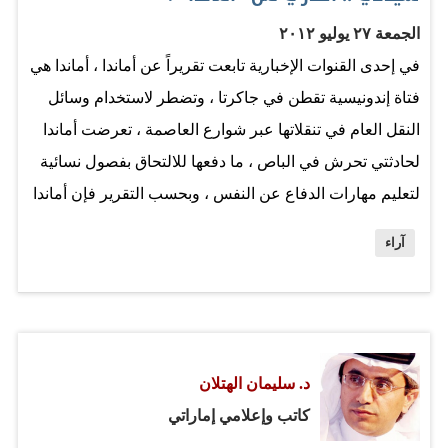
وأيديولجياً، فالناظر إلى الانتماءات الفكرية لأبناء الخليج لا يكاد
الجمعة ٢٧ يوليو ٢٠١٢
يجد انتماءً محلياً صِرفاً، بل بات كثير من الخليجيين يستوردون
في إحدى القنوات الإخبارية تابعت تقريراً عن أماندا ، أماندا هي
أيديولوجيات سياسية أو مذهبية أو عقائدية من الخارج، أي من
فتاة إندونيسية تقطن في جاكرتا ، وتضطر لاستخدام وسائل
دول الجوار والدول العربية، ثم…
النقل العام في تنقلاتها عبر شوارع العاصمة ، تعرضت أماندا
لحادثتي تحرش في الباص ، ما دفعها للالتحاق بفصول نسائية
لتعليم مهارات الدفاع عن النفس ، وبحسب التقرير فإن أماندا
ليست استثناءً فهنالك فالعديدات من بنات جنسها وجنسيتها
آراء
أصبحن يرتدن هذه الفصول بهدف تعلم المهارات ذاتها . وبعيداً
عن موضوع التحرشات الذي بات ظاهرة عالمية تشتكي منها
السيدات ، فلا أدري لم قفزت إلى ذاكرتي مجدداً بعض قصص
التعنيف ضد العاملات المنزليات من قبل ربات البيوت ، ما دفع
د. سليمان الهتلان
الكثير من البلدان لإعادة النظر في شروط عقود عمل
كاتب وإعلامي إماراتي
العاملات المنزليات وإضافة شروط أخرى جديدة بما يوفر