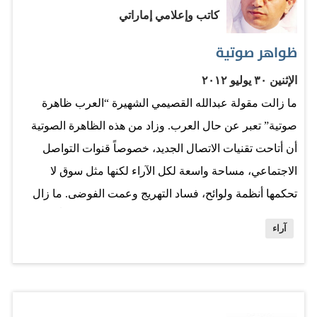
كاتب وإعلامي إماراتي
اليمن، بعد أن أصبحت البلاد مفتوحة لكل من له غرض. وقبل
ذلك، في سنة 2009 تمت محاكمة خلية من أربعة جواسيس،
ظواهر صوتية
قامت المخابرات الإيرانية بتجنيدهم لصالحها منذ عام 1994،
الإثنين ٣٠ يوليو ٢٠١٢
واستمروا في خدمتها حتى عام 2009، حيث ألقت الأجهزة
ما زالت مقولة عبدالله القصيمي الشهيرة “العرب ظاهرة
الأمنية القبض عليهم أثناء الحرب السادسة في صعدة، وقبل
صوتية” تعبر عن حال العرب. وزاد من هذه الظاهرة الصوتية
ذلك وبعده استمر التجسس…
أن أتاحت تقنيات الاتصال الجديد، خصوصاً قنوات التواصل
الاجتماعي، مساحة واسعة لكل الآراء لكنها مثل سوق لا
تحكمها أنظمة ولوائح، فساد التهريج وعمت الفوضى. ما زال
بيننا ممن إن رفضت شتائمه وقلة أدبه رد عليك سريعاً: ألست
آراء
تنادي بالحوار وتنوع الآراء؟ وفي سوقنا التي تعمها الفوضى،
ينتظر منك البعض أن تكون على ملتهم وإلا فإنك خارج الملة.
فإن لم تتبن القضايا التي ينادون بها انقلب عليك القوم
بالتخوين وقائمة تهم طويلة تشمل العمالة وتحريض السلطة