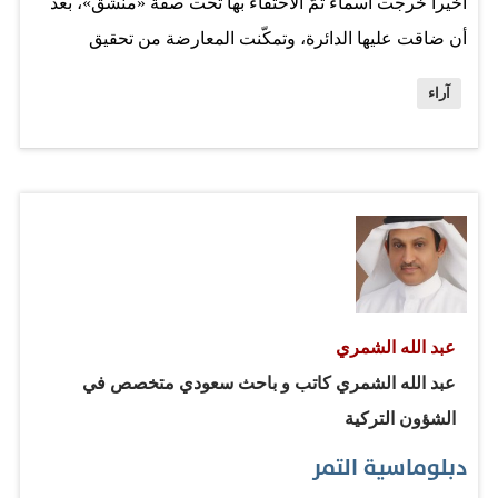
أخيراً خرجت أسماء تمّ الاحتفاء بها تحت صفة «منشق»، بعد
أن ضاقت عليها الدائرة، وتمكّنت المعارضة من تحقيق
اختراقات وانتصارات على النظام وأربابه وشبيحته. شخصيات
آراء
ولدت من رحم النظام وتمتعت بكل شيء، وكانت عاشقة
للأسد ونظامه وربما ما زالت حتى وإن تبرأت. شخصيات تحمل
تاريخاً أسود، وتعتبر شريكة للنظام في البطش والجريمة.
تحضر تلك المحاولات السياسية الاستخباراتية المكشوفة وكأنها
تريد نقر رؤوس السوريين والربت على أكتافهم بقصد تصويب
الأنظار نحو تلك الشخصيات المكروهة داخل سورية قبل غيرها.
شخصيات يسوق لها إعلامياً واستخباراتياً وسياسياً على أنها
عبد الله الشمري
قيادية، وهي لا تستحق كل ذلك الاحتفاء، سواء انشقت أم بقت،
عبد الله الشمري كاتب و باحث سعودي متخصص في
لأن الثورة السورية متقدمة وتحاصر النظام وتتعارك معه في
الشؤون التركية
العاصمة دمشق ولها قرابة عامين وهي صامدة، ورجال
دبلوماسية التمر
«الجيش الحر» يظهرون في مراحل متقدمة من العنفوان…