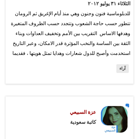
الثلاثاء ٣١ يوليو ٢٠١٢
للدبلوماسية فنون وجنون وهي منذ أيام الإغريق ثم الرومان
تتطور حسب حاجة الشعوب وتتجدد حسب الظروف المتغيرة
وهدفها الاساس التقريب بين الأمم وتخفيف العداوات وبناء
الثقة بين الساسة والنخب المؤثرة قدر الامكان، وعبر التاريخ
استخدمت وأصبح للدول شعارات وهدايا تمثل هويتها ، فقديما
استخدم الأباطرة البيزنطيون تقديم البنات الجميلات كهدايا
آراء
وكانوا يوفدون سفراءهم لانجاز الزيجات وحمل الهدايا
والنفائس ومن اشهر القصص الشرق اوسطية قيام المقوقس
عظيم القبط بإهداء النبي محمد صلى الله عليه وسلم جاريتين
هما مارية القبطية وسيرين وقد تزوج النبي عليه السلام مارية
عزة السبيعي
حيث انجبت منه ابراهيم عليه وعلى امه ام المؤمنين السلام،
كاتبة سعودية
ومن هنا تبرز أهمية الدبلوماسية في كأداة تقريب بين الشعوب
بدل اللجوء لخيار العنف والحرب والتدمير . في مقال لرئيس