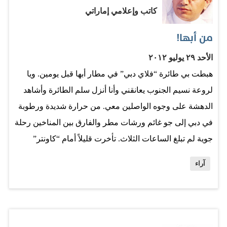
كاتب وإعلامي إماراتي
تحديان: اعتباره شخصا مطاردا سيباعد بينه وبين سكان هذه
المناطق، من علويين ومسيحيين، لا يريدون تحمل أوزاره، ولا
من أبها!
الدفاع عنه. والثاني، حتى لو كافأوه على أخطائه الشنيعة
الأحد ٢٩ يوليو ٢٠١٢
ومنحوه ملاذا ورأسوه عليهم، فكيف يمكن له أن يحمي هذه
هبطت بي طائرة “فلاي دبي” في مطار أبها قبل يومين. ويا
المناطق من عشرات الآلاف من…
لروعة نسيم الجنوب يعانقني وأنا أنزل سلم الطائرة وأشاهد
الدهشة على وجوه الواصلين معي. من حرارة شديدة ورطوبة
في دبي إلى جو غائم ورشات مطر والفارق بين المناخين رحلة
جوية لم تبلغ الساعات الثلاث. تأخرت قليلاً أمام “كاونتر”
الجوازات حتى أنتهي من “سوء الفهم” في “تشابه الأسماء”
آراء
الذي تستقبلني به مطارات بلادي وتودعني. حملت حقيبتي نحو
صف سيارات الأجرة المنظم خارج المطار وابتسامتي
تسبقني: وأخيراً أستطيع أن أستقل سيارة أجرة من دون صراخ
ومحاولات اختطاف؟ في مطاراتنا، عشت تجارب مضحكة