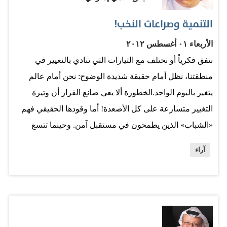
على الطراز الأوروبي مطلع القرن العشرين للفقراء
التنمية وصراعات النخب!
والمشردين، ما تبقى من القصر هو جناح يستقبل فيه خوسيه
الأربعاء ٠١ أغسطس ٢٠١٢
الوفود الرسمية قبل أن يغادر كل يوم بسيارته الصغيرة التي
نتفق فكرياً أو نختلف مع التيارات التي تنادي بالتغيير في
يقودها بنفسه عبر العاصمة إلى منزله. حياة خوسيه الطويلة
منطقتنا، نظل أمام حقيقة شديدة الوضوح: نحن أمام عالم
والجديرة بالقراءة…
يتغير باليوم الواحد.الخطورة ألا يعي صانع القرار أن وتيرة
التغيير متسارعة على كل الأصعدة! أما وقودها الحقيقي فهم
«الشباب» الذين يطمحون في مستقبل آمن. وحينما تتسع
الفجوة بين مطالب الناس وصانع القرار فإن أصحاب الأجندات
آراء
الخفية يجدونها فرصة ذهبية للاستثمار في هكذا بيئة: فالشباب
يبحثون عمن يتبنى مطالبهم وصناع القرار يكرسون خطابهم
القديم لكنهم لا يكلمون أحداً غير أنفسهم. من يتعامل مع
تحديات اليوم بعقلية الأمس إنما يزيد من عمق الأزمة. ومن
يتجاهل مطالب الشباب في التغيير إنما يعاند «سنة الحياة»؛