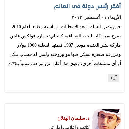
أفقر رئيس دولة في العالم
الأربعاء ٠١ أغسطس ٢٠١٢
حين وصل للسلطة بعد الانتخابات الرئاسية مطلع العام 2010
صرح بممتلكاته للجنة الشفافية كالتالي: سيارة فولكس فاجن
ماركة بيتلز العتيدة موديل 1987 قيمتها الفعلية 1900 دولار
ومزرعة صغيرة يسكن فيها هو وزوجته وليس له حساب بنكي
أو أي ممتلكات أخرى، وفوق هذا أعلن عن تبرعه رسمياً بـ%87
من راتبه لدعم مشاريع السكن والتموين للفقراء في بلاده.
آراء
يقول إن المتبقي من راتبه الرئاسي 1300 دولار تكفيه للعيش،
هذا خوسيه موخيكا الرئيس الحالي لدولة الأورغواي وأفقر
رئيس دولة في العالم. الأرغواي ليست دولة فقيرة ولكنه
التواضع وحب البلد والشعب، قبل حضوره قمة الأرض قبل
د. سليمان الهتلان
شهرين ولأن الشتاء في نصف الكرة الجنوبي يبدأ مع صيفنا
كاتب وإعلامي إماراتي
فقد استغنى خوسيه عن القصر الرئاسي الباذخ الذي تم بناؤه