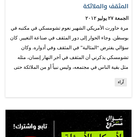
لرعايا تلك الدول الحماية المطلوبة خلال فترة إقامتهم في بلد
المثقف والملائكة
العمل ، وفي حال توصلت الجهات المعنية إلى تسوية فيما
الجمعة ٢٧ يوليو ٢٠١٢
يتعلق بإعادة فتح باب الاستقدام مجدداً من بعض الدول التي تم
مرة حاورت الأمريكي الشهير نعوم تشومسكي في مكتبه في
إيقافها سابقاً ،…
بوسطن. وجاء الحوار إلى دور المثقف في صناعة التغيير. كان
سؤالي يفترض “المثالية” في المثقف وفي أدواره. وكان
تشومسكي يذكرني أن المثقف في آخر النهار إنسان، مثله
مثل بقية الناس في مجتمعه، وليس نبياً أو من الملائكة حتى
نصبغ عليه المثالية. المثقف -في إجابة- تشومسكي له قناعاته
آراء
التي قد لا يتفق عليها الناس وبالتالي يصدمهم أحياناً بآرائه التي
لا تتوافق مع آرائهم. وهو أيضاً صاحب مصالح ومخاوف تبدأ من
خوفه على عائلته ولا تنتهي عند خشيته على نفسه من السجن
أو الموت. استغرب هذه الأيام من بعض الناشطين، في
المجالس الخاصة أو في قنوات التواصل الاجتماعي، وهم
يتحدثون بمثالية مفرطة عن “القيم” و”المبادئ” و”الأخلاقيات”