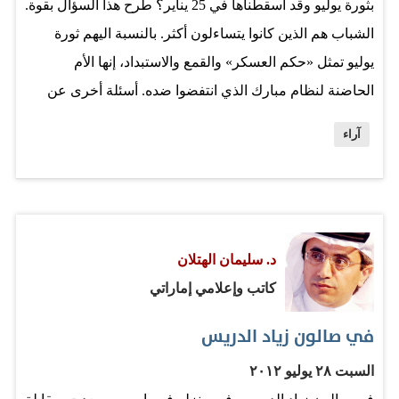
بثورة يوليو وقد أسقطناها في 25 يناير؟ طرح هذا السؤال بقوة.
الشباب هم الذين كانوا يتساءلون أكثر. بالنسبة اليهم ثورة
يوليو تمثل «حكم العسكر» والقمع والاستبداد، إنها الأم
الحاضنة لنظام مبارك الذي انتفضوا ضده. أسئلة أخرى عن
«تعارض» احتفال الرئيس الجديد محمد مرسي بذكرى الثورة
آراء
مع كونه من «الإخوان» الذين ناصبتهم الثورة العداء وناصبوها
مثله. بالطبع كان هناك من يدافع عن الثورة، ويبرز إنجازاتها
ويقول إن «25 يناير» ستصحح أخطاءها. الرئيس مرسي قال
قولاً كهذا في كلمته بمناسبة الثورة. يمكن تفسير كل ما سبق
د. سليمان الهتلان
على أنه صراع سياسي، ولكنه أيضاً صراع طبقي. إنها أصوات
كاتب وإعلامي إماراتي
الطبقة الشعبية الجديدة المهمشة التي وجدت مكاناً لها تحت
الشمس المصرية بعد 25 يناير، «ولكن أهم إنجازات ثورة يوليو
في صالون زياد الدريس
هو إلغاء الطبقية وحكم الإقطاع وانحيازها للمهمشين من
السبت ٢٨ يوليو ٢٠١٢
عمال وفلاحين».. سيصرخ فينا أحد المدافعين عنها. إنه صادق،