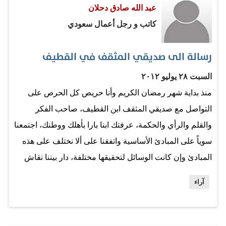
عبد الله صادق دحلان
تصلح أفكاراً لطاش ما طاش -أيام مجده- كقصتي مع سائق
كاتب و رجل أعمال سعودي
يعدك أن تكون “الراكب الوحيد” فتجد نفسك رقم أربعة داخل
السيارة الصغيرة.. وحينما تحاول أن تغادر السيارة وتبحث عن
رسالة الى صديقي المثقف في القطيف
بديل تكتشف أن حقيبتك قد أحكم الخناق عليها في “شنطة”
سيارة الأجرة ثم يأتيك السائق متوسلاً: تكفى يا وجه الخير.. لا
السبت ٢٨ يوليو ٢٠١٢
تحسدني! قلت لسائق الأجرة في مطار أبها: تأخذني الآن إلى…
منذ بداية شهر رمضان الكريم وأنا حريص كل الحرص على
التواصل مع صديقي المثقف ابن القطيف، صاحب الفكر
والقلم والرأي والحكمة، عرفتك ابنا بارا بأهلك ووطنك، اجتمعنا
سوياً على المبادئ الأساسية واتفقنا على ألا نختلف على هذه
المبادئ وإن كانت الوسائل لتحقيقها مختلفة، دار بيننا نقاش
طويل واحترمنا سويا آراءنا المختلفة أحيانا، واتفقنا على وحدة
آراء
الوطن والقيادة، وتذكرنا بأننا كنا في الماضي شعوبا وقبائل
متفرقة في وسط الجزيرة وشمالها وجنوبها وشرقها وغربها
فرضت على بعضنا الظروف الاقتصادية الهجرة خارج الأوطان