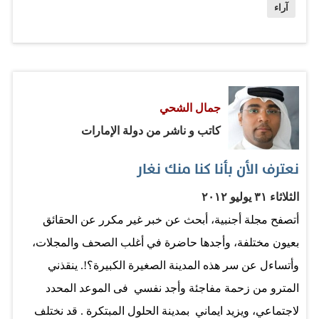
آراء
والتعاطي السياسي، بما تفرضه المرونة السياسية، ليس ركوباً
في قارب أيديولوجية الإخوان في مصر وإنما من منطلقات
المصالح والعلاقات الدبلوماسية المعتادة وقبل ذلك احتراماً لما
قرره المصريون لأنفسهم. أما «الحميّة» الحزبية التي يتعاطى
جمال الشحي
بها اليوم «إخوان الخليج» مع مصر فإنها تفتقد لفهم أبعاد اللعبة
كاتب و ناشر من دولة الإمارات
السياسية الجديدة في المنطقة. ربما فهمنا أن ينتشي إخوان
الخليج بفوز مرجعيتهم الفكرية في مصر أو خارجها لكن ذلك لا
نعترف الأن بأنا كنا منك نغار
ينبغي أن يكون على حساب مصالح بلدانهم ومستقبلها. وإن لم
الثلاثاء ٣١ يوليو ٢٠١٢
يتم الانتباه لخطورة ذوبان «الفرع» في «الأصل» فإن ذلك قد
أتصفح مجلة أجنبية، أبحث عن خبر غير مكرر عن الحقائق
يكون مؤشراً خطيراً لتبعية فكرية وسياسية يريد البعض في
بعيون مختلفة، وأجدها حاضرة في أغلب الصحف والمجلات،
الخليج…
وأتساءل عن سر هذه المدينة الصغيرة الكبيرة؟!. ينقذني
المترو من زحمة مفاجئة وأجد نفسي فى الموعد المحدد
لاجتماعي، ويزيد ايماني بمدينة الحلول المبتكرة . قد نختلف