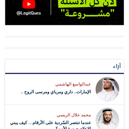
التي يفترضونها في المثقف. وهم يضعون معايير تلك القيم
والمبادئ وفقاً لآرائهم ومواقفهم. فالمثقف الذي لا يتفق مع
مواقفهم يصبح مباشرة في نظرهم عميلا وخائنا وليس عنده
مبادئ! والسؤال هنا: من يُقيّم من؟ ومن يملك الحق في…
آراء
عبدالواسع الهاشمي
الإمارات.. داري ومرباي ومرسى الروح ..
محمد جلال الريسي
عندما تنتصر السّردية على الأرقام… كيف يبني
الإعلام صورة الأمم؟