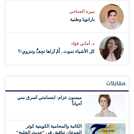
ميرة الجناحي
بارانويا وطنية
د. أماني فؤاد
كل الأشياء تموت.. أَمْ تُراها تجِفُّ وتنزوي!؟
مقابلات
ميسون عزام: ابتسامتي تُسرق مني
أحياناً
الكاتبة والمحامية الكويتية كوثر
الجوعان تناقش في “حديث الخليج”