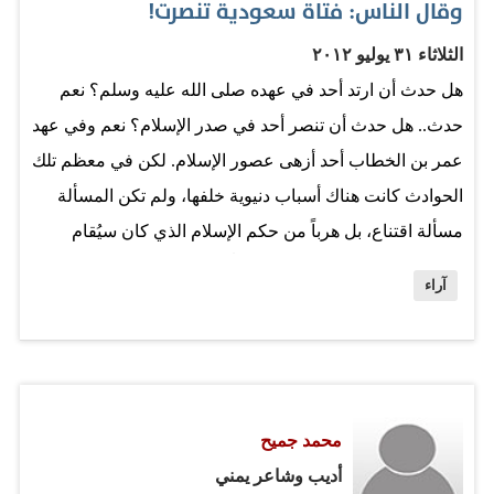
وقال الناس: فتاة سعودية تنصرت!
تحرير صحيفة القدس العربي عبدالباري عطون، اعيد نشره
في موقع ايلاف في 18 اغسطس 2010م بعنوان الدكتور (غازي
الثلاثاء ٣١ يوليو ٢٠١٢
القصيبي وجهة نظر معاكسة) تحدث فيه عن السفير الراحل –
هل حدث أن ارتد أحد في عهده صلى الله عليه وسلم؟ نعم
رحمه الله - قائلا (اختلف الكثيرون قطعا…
حدث.. هل حدث أن تنصر أحد في صدر الإسلام؟ نعم وفي عهد
عمر بن الخطاب أحد أزهى عصور الإسلام. لكن في معظم تلك
الحوادث كانت هناك أسباب دنيوية خلفها، ولم تكن المسألة
مسألة اقتناع، بل هرباً من حكم الإسلام الذي كان سيُقام
عليهم نتيجة جرائم ارتكبوها. تماماً مثل مذيع تلك القناة
آراء
التبشيرية الذي ظهر في مقطع "يوتيوبي" ومعه فتاة يقال إنها
فتاة سعودية تنصرت، فهذا المذيع "حرامي" شهير سرق من
بلاده كومة مال وهرب بها إلى أميركا، فوجد أن أفضل طريقة
لحمايته هو ادعاء التنصر واللجوء إلى الكنيسة ورجالها!!
محمد جميح
عموماً، سواء كانت قصة الفتاة وما جرى لها حقيقة أم خدعة
أديب وشاعر يمني
فنحن نلاحظ في الفترة الحالية كثيراً من الأفكار التي أصبح