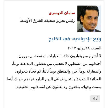
بحثا عن الرزق ولقمة العيش، ومن شدة الفقر غارت بعض
سلمان الدوسري
القبائل على الأخرى طمعاً في المال والجاه، ولم يكن حب
رئيس تحرير صحيفة الشرق الأوسط
الوطن عامل جذب للمحبة بيننا، لأن مصالحنا كانت متفرقة
ومختلفة كل منا همه نفسه وعائلته وقبيلته. غلبت على عاداتنا
الأنانية وحب الذات وتغليب المصلحة الخاصة على العامة. لم
ربيع «إخواني» في الخليج
يكن العالم يعرف عنا شيئا سوى معرفته لمكة المكرمة قبلة
السبت ٢٨ يوليو ٢٠١٢
المسلمين منذ الأزل والمدينة المنورة مسجد رسولنا محمد بن
لا أحترم من يتوارون خلف العبارات المنمقة، ويمررون
عبدالله عليه الصلاة…
أجنداتهم بين السطور. لا يعجبني من يفضلون المداهنة يوماً،
والمغازلة يوماً آخر، والمنطق يوماً ثالثاً، ثم فجأة يتحولون
للعدائية الشديدة والتحريض في اليوم الرابع. تجدهم حولك أينما
يممت وجهك، يتخفون ولا يعلنون عن انتماءاتهم الحقيقية،
وكأنهم يعلمون أن وراء الأكمة ما وراءها. يناصرون ''إخوانهم''
آراء
وتنظيمهم العالمي بحماس منقطع النظير، والويل والثبور لمن