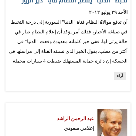
تخبط “الدنيا” يفضح النظام في “دير الزور”
الأحد ٢٩ يوليو ٢٠١٢
أن تدفع موالاةُ النظام قناة "الدنيا" السورية إلى درجة التخبط
في صياغة الأخبار، فذلك أمر يؤكد أن إعلام النظام صار في
حالة يرثى لها. ففي خبر كلماته معدودة وقعت "الدنيا" في
أكثر من مطب. يقول الخبر الذي نسبته القناة إلى مراسلها في
الحسكة إن دائرة حماية المستهلك ضبطت 4 سيارات محملة
بمادة البنزين معدة للتهريب إلى دير الزور. أول التساؤلات
آراء
التي وردت إلى أذهان الكثير على مواقع التواصل الاجتماعي:
"ليش دير الزور انفصلت؟" أما التساؤل الأهم الذي لم يتنبه له
أحد، فهو الاعتراف الواضح بأن مدينة دير الزور محاصرة من
قبل النظام، فالمواد الأساسية تصل إليها عن طريق التهريب،
عبد الرحمن الراشد
والمواطنون يستعينون بما خزنوه قبل اشتداد أزمتهم. وكارثةٌ
إعلامي سعودي
أن يقوم نظام ما بخنق شعبه ليجعله يركع له ويخضع لإملاءاته