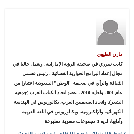
عنهم من الداخل! وبذلك يكون أولئك قد وقعوا في خطأ واضح
وهو عدم احترامهم للقضاء الإماراتي، فإلقاء القبض على
الأشخاص كان على أساس تهمة معينة، وبقرار من النائب
العام، ويجب أن يحترم، فالحكم لم يصدر ضد أحد منهم
والأشخاص بريئون حتى تثبت إدانتهم... فلماذا الاستعجال
والهجوم والتهجم؟! المصدر الرسمي الذي أعلن خبر التنظيم
مازن العليوي
قال: "إن النيابة العامة تباشر إجراءات التحقيق مع جماعة
كاتب سوري في صحيفة الرؤية الإماراتية، ويعمل حاليا في
أسست وأدارت تنظيماً يهدف إلى ارتكاب جرائم تمس أمن
مجال إعداد البرامج الحوارية الفضائية ، رئيس قسمي
الدولة ومناهضة الدستور والمبادئ الأساسية التي…
الثقافة والرأي في صحيفة "الوطن" السعودية اعتبارا من
عام 2001 ولغاية 2010 ، عضو اتحاد الكتاب العرب (جمعية
الشعر)، واتحاد الصحفيين العرب، بكالوريوس في الهندسة
الكهربائية والإلكترونية، وبكالوريوس في اللغة العربية
وآدابها، لديه 3 مجموعات شعرية مطبوعة