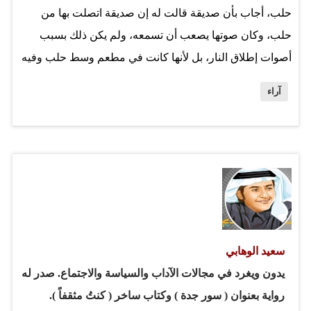
حلب، أجاب بأن صديقة قالت له إن صديقة اتصلت بها من
حلب، وكان صوتها يصعب أن تسمعه، ولم يكن ذلك بسبب
أصوات إطلاق النار، بل لأنها كانت في مطعم وسط حلب وفيه
صوت موسيقى في الخلفية. المعنى هنا أن قوات الحكومة
آراء
تمسك بوسط المدينة، وأن الحياة فيها عادية، بخلاف كل الصور
والتقارير وعشرات الآلاف الذين ينزحون من المدينة التي تدور
فيها معارك من أعظم المعارك في تاريخ الثورة السورية.
طبعا، هذا هراء لكن فيسك حر في التفتيش - كما يفعل منذ
بداية الثورة - عن أعذار وأوصاف لدعم نظام الأسد، مختصرا
انتفاضة السوريين بأنها بفعل جماعات سلفية و«القاعدة»
وبدعم سعودي قطري. الحقيقة على الأرض أهم من شهادات
سعيد الوهابي
صحافيين عواطفهم مع النظام السوري، وسيرى العالم أن
يدون ويغرد في مجالات الآداب والسياسة والاجتماع. صدر له
حلب ستسقط في يد الثوار، وقوات النظام ستدحر، ثم
رواية بعنوان ( سور جدة ) وكتاب ساخر ( كنتُ مثقفاً ).
ستلاحق وتحاصر في دمشق ثم يسقط النظام إلى غير…