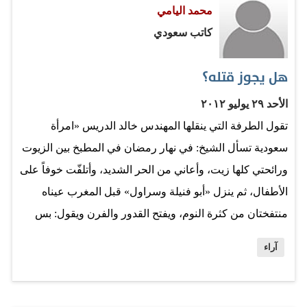
محمد اليامي
ضد دعاة الحرية والعدالة. يشتكون من تضييق السلطات
كاتب سعودي
عليهم في التعبير وإبداء الرأي وهم يمارسون كل أنواع التسلط
والإقصاء ضد كل من يختلف معهم أو يخرج عن خطهم. وهؤلاء
هل يجوز قتله؟
الذين يناصرون رفاق “الحزب” باسم الدفاع عن الحرية
والمساواة والعدالة لا ينطقون بكلمة في حق من يمر بذات
الأحد ٢٩ يوليو ٢٠١٢
الظروف من خارج فكرهم ومدرستهم. أنت – باختصار- في
تقول الطرفة التي ينقلها المهندس خالد الدريس «امرأة
سوق…
سعودية تسأل الشيخ: في نهار رمضان في المطبخ بين الزيوت
ورائحتي كلها زيت، وأعاني من الحر الشديد، وأتلفّت خوفاً على
الأطفال، ثم ينزل «أبو فنيلة وسراول» قبل المغرب عيناه
منتفختان من كثرة النوم، ويفتح القدور والفرن ويقول: بس
هذا اللي طبختوه، السؤال يا شيخ: هل يجوز قتله؟». الطرفة
آراء
نسائية المنشأ، خيالية الصورة، فلو كانت النساء تغرق في
رائحة الزيت، لما وصلت بورصة العاملات المنزليات إلى آلاف
الريالات في هذا الشهر الفضيل، ثم إنهن يتحملن مسؤولية