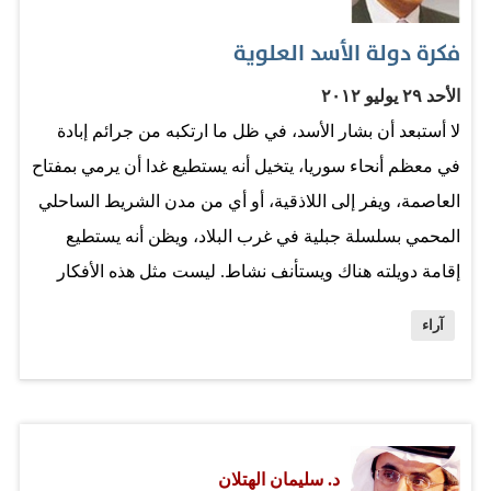
ويدين بالولاء لمن فقد شرعيته بعد عام ونصف من القتل
المتواصل لأبناء الشعب. ما يجري في "دير الزور" بعيد تماما
فكرة دولة الأسد العلوية
عن الإعلام الخارجي وعن إعلام الثورة أيضا، في ظل استحواذ
الأحد ٢٩ يوليو ٢٠١٢
دمشق وحلب…
لا أستبعد أن بشار الأسد، في ظل ما ارتكبه من جرائم إبادة
في معظم أنحاء سوريا، يتخيل أنه يستطيع غدا أن يرمي بمفتاح
العاصمة، ويفر إلى اللاذقية، أو أي من مدن الشريط الساحلي
المحمي بسلسلة جبلية في غرب البلاد، ويظن أنه يستطيع
إقامة دويلته هناك ويستأنف نشاط. ليست مثل هذه الأفكار
الحمقاء على رأس بشار الذي لم يتخذ قرارا واحدا صائبا في
آراء
معالجة الثورة عليه. خطته الوحيدة كانت القوة، وبها أراد
إخضاع 20 مليون سوري، وأن المدد الخارجي، الإيراني
والروسي، سيحمي نظامه. بعد فشله عسكريا لم يتبق له
سوى الهرب إما إلى روسيا، وإما إلى إيران، وإما إلى ما قد
د. سليمان الهتلان
يعتبره ملاذه العائلي. وأمام حلمه بالملاذ العائلي المتواضع