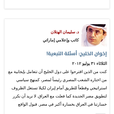
المال، إنهم يضعونه في المكان الصحيح. إيرلندا مثلاً، وهي
مديونة اليوم بسبب إنفاقها المبالغ فيه في زمن الرخاء، إلا أن
مشاريعها لم تكن عبثية، بنت شبكة طرق ممتازة ستبقى
د. سليمان الهتلان
لأجيال قادمة، دبلن تكاد تكون متواضعة، هل هو بخل؟ هل من
كاتب وإعلامي إماراتي
الضروري عندما ينعم الله عليّ أن أعيش في قصر منيف على
10 آلاف متر مربع، مغني البوب الراحل مايكل جاكسون فعل
إخوان الخليج: أسئلة التبعية!
ذلك، ولكن «وران بوفيت»، وهو أغنى منه، لا يزال يعيش في
الثلاثاء ٣١ يوليو ٢٠١٢
بيته المتواضع الذي اشتراه قبل 54 عاماً، إنه ليس متواضعاً
كنت من الذين اقترحوا على دول الخليج أن تتعامل بإيجابية مع
تماماً،…
من اختاره الشعب المصري رئيساً لمصر، كمنهج سياسي
استراتيجي وقطعاً للطريق أمام إيران لكيلا تستغل الظروف
لتطويق مصر الجديدة كما فعلت مع العراق. لا نريد أن نكرر
خسارتنا في العراق بخسارة أكبر في مصر. قبول الواقع
والتعاطي معه لا يعني تبني «الأيديولوجية» التي تقف وراءه.