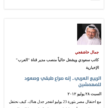
يحاول أن يكون مُثقفاً، أو واقعياً، أو مُخْلصاً. حاولتُ أن أكره
عدوّي، وعندما أدعوه عدوّي فإنني لا أفعل ذلك لأني أكرهه؛ بل
لأنه يناصبني العداء، أما أنا فأناصبه التجاهل. فهو يؤمن بما
أؤمن به، ويتحدث لغتي، ويُعظّم نفس شعائري، ولذلك لم
أستطع أن أكرهه. قرأتُ مرة رسائل النبي –صلى الله عليه
وسلم– إلى أعدائه فوجدتُ أنه كان يخاطبهم بأدب عظيم،
وبقلبٍ رحيم، وبعقلٍ حكيم. كَتَبَ إلى أحدهم: «بسم الله
جمال خاشقجي
الرحمن الرحيم، من محمد عبد الله ورسوله، إلى هرقل عظيم
كاتب سعودي ويشغل حالياً منصب مدير قناة "العرب"
الروم، سلام على من اتبع الهدى». وكتب إلى آخر: «من محمد
الإخبارية
عبد الله ورسوله إلى المقوقس…
الربيع العربي.. إنه صراع طبقي وصعود
للمهمشين
السبت ٢٨ يوليو ٢٠١٢
مع احتفال مصر بثورة 23 يوليو انفجر جدل هناك، كيف نحتفل