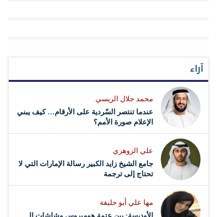
الحديثة. يقول سمو الشيخ حمدان بن محمد في معرض إجابته
عن السؤال: «المعرض متميز كالعادة، لكني لا أنظر فقط
للمعروض من الأجهزة، بل أنظر إلى الموضوع من زاوية أكبر،
زاوية الحياة والموت!!». تساءلت في نفسي، تماماً كمن يقرأ
آراء
هذه الجملة الآن، وما علاقة الموت والحياة بمعرض جيتكس؟
والإجابة في الشرح الذي قدمه سموه، بعد أن لاحظ استغرابي،
محمد جلال الريسي
فقال: «الموت هو لحظة، لحظة ينتهي فيها كل شيء، لكن ما
عندما تنتصر السّردية على الأرقام… كيف يبني
قبل الموت، وما قبل هذه اللحظة، هناك…
الإعلام صورة الأمم؟
علي الزوهري
جامع الشيخ زايد الكبير رسالة الإمارات التي لا
تحتاج إلى ترجمة
مها علي أبو حليقة
الأوديسة: بين عتمة هوميروس وشاشات الـ