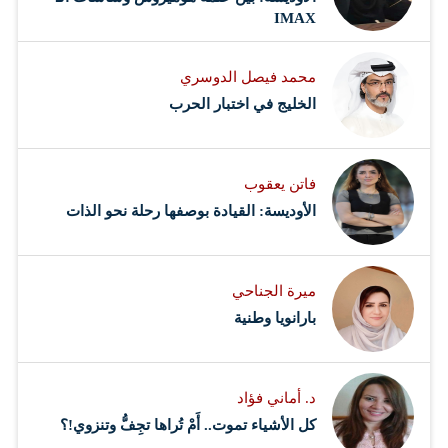
IMAX
محمد فيصل الدوسري ​
‏الخليج في اختبار الحرب
فاتن يعقوب
الأوديسة: القيادة بوصفها رحلة نحو الذات
ميرة الجناحي
بارانويا وطنية
د. أماني فؤاد
كل الأشياء تموت.. أَمْ تُراها تجِفُّ وتنزوي!؟