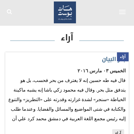
Toggle
navigation
آراء
آراء
بحر البيان
الخميس ٠٣ مارس ٢٠١٦
قال فيه طه حسين إنه لا يغترف من بحر فحسب، بل هو
يتدفق مثل بحر. وقال فيه محمود زكي باشا إنه يشبه ماكينة
الخياطة «سنجر» لشدة غزارته وقدرته على «التطريز» والتنوع
والكتابة في شتى المواضيع والمسائل والقضايا. وعندما طلب
إليه رئيس مجمع اللغة العربية في دمشق محمد كرد علي أن
يجمع مقالاته في مجلدات، كتب إليه معتذرًا: «فإني في أوروبا
آراء