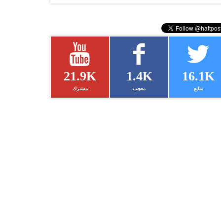
21.9K
1.4K
16.1K
متابع
معجب
مشترك