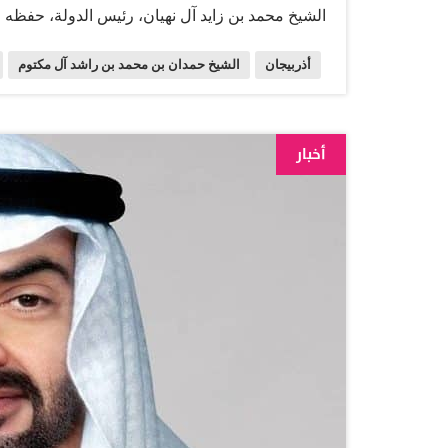
الشيخ محمد بن زايد آل نهيان، رئيس الدولة، حفظه
رئيس الدولة، رئيس مجلس الوزراء، حاكم دبي، رعاه 
أذربيجان
الشيخ حمدان بن محمد بن راشد آل مكتوم
الدولة، نائب رئيس مجلس الوزراء، رئيس ديوان الرئ
سموهم لحكومة وشعب أذربيجان بمناسبة الاحتفال ب
مكتوم على ما تشهده أذربيجان من تقدم، وما تقوم 
أخبار
المستمر في العلاقات الإماراتية الأذربيجانية يبشّر 
والمستدامة في البلدين. وأكد سموه عمق العلاقات بي
الاستقرار والازدهار.. وقال سموه: «إن علاقاتنا الثنائ