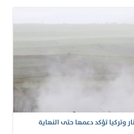
صاحب السمو الشيخ محمد بن زايد آل نهيان رئيس الدولة "حفظه الله" ، التي قادت فريق "COP28" للوصول إلى
وحات. وشدد على أن نجاح "COP28" ما كان ليتحقق لولا الدعم اللامحدود من قيادة وحكومة دولة
الإمارات، منوهاً بجهود اللجنة العليا للإشراف على "COP28" برئاسة سمو الشيخ عبدالله بن زايد آل نهيان، نائب
 جهود جميع الجهات والمؤسسات وفرق العمل والأفراد
 التاريخي أصبح إنجازاً ملموساً، رغم أنه بدا مستحيلاً
كفاءتهم…
لنار وتركيا تؤكد دعمها حتى النهاية