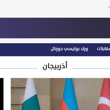
قابلات
ورلد بوليسي جورنال
أذربيجان