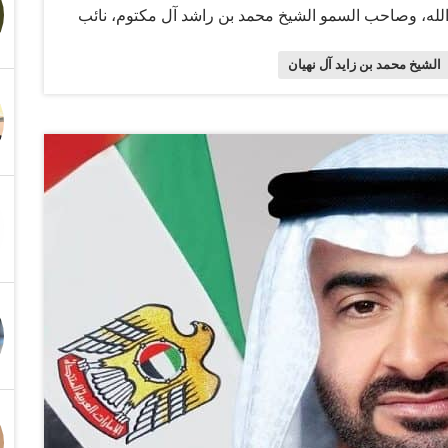
 الله، وصاحب السمو الشيخ محمد بن راشد آل مكتوم، نائب
الله، وسمو الشيخ منصور بن زايد آل نهيان، نائب رئيس
الشيخ محمد بن زايد آل نهيان
اسة، إلى فخامة الرئيس إلهام علييف، وصادق التهنئة من
يوم النصر. وأثنى سمو الشيخ حمدان بن محمد بن راشد آل
على تنفيذه من خطط تنموية طموحة، مؤكداً سموه أن التقدم
بمزيد من الفرص التي من شأنها دعم جهود التنمية الشاملة
ن البلدين، وتطلّع الإمارات إلى توسيع الشراكات بما يدعم
ية تشهد نمواً مطرداً…