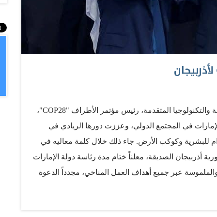
لأذربيجان
أكد معالي الدكتور سلطان أحمد الجابر، وزير الصناعة والتكنولوجيا المتقدمة، رئيس مؤتمر الأطراف "COP28"،
لإمارات في المجتمع الدولي، وعززت دورها الريادي في
دام للبشرية وكوكب الأرض. جاء ذلك خلال كلمة معاليه في
ة أذربيجان الصديقة، معلناً ختام مدة رئاسة دولة الإمارات
 والملموسة عبر جميع أهداف العمل المناخي، مجدداً الدعوة
 الأطراف للبناء على إنجازات "COP28" التاريخية في مجالات العمل المناخي والنمو الاقتصادي
ذربيجانية باكو. وثمَّن معاليه عالياً تشجيع ودعم وتوجيهات