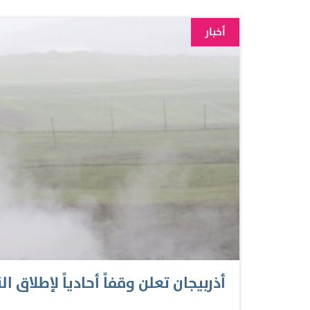
أعلى الطم
أخبار
رئيس مجلس الوزراء وزير الخارجية، مشيداً بتضافر
والمجتمع في الدولة. وقال معاليه إن "اتفاق الإمارات"
لكثيرين، وأنه تحقق من خلال جهود كافة المفاوضين في "COP28" الذين أثبتوا 
أذربيجان تعلن وقفاً أحادياً لإطلاق ا