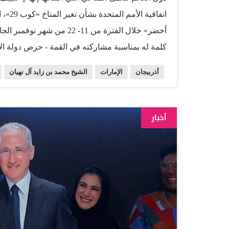
اتفاق
أخضر» خلال الفترة من 11- 2
كلمة له بمناسبة مشاركته في القمة - حرص دولة الإ
يتسم بالمرونة المناخية في المستقبل.. مشيراً سمو
أذربيجان
الإمارات
الشيخ محمد بن زايد آل نهيان
الماضي وحرصها خلال هذه الاستضافة على العمل برو
عالمية لتقييم التقدم في تنفيذ أهداف اتفاق باريس. 
أخبار
العمل المناخي يتيح إطلاق مرحلة جديدة من النمو ا
والنظر إلى العمل المناخي بكونه فرصة للتقدم وليس ع
الناتج عن «كوب 28» أكد الإرادة العالمية الجماعية لتحقيق انتقال منظم ومسؤول…