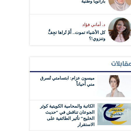
بارانويا وطنية
د. أماني فؤاد
كل الأشياء تموت.. أَمْ تُراها تجِفُّ
وتنزوي!؟
قابلات
ميسون عزام: ابتسامتي تُسرق
مني أحياناً
الكاتبة والمحامية الكويتية كوثر
الجوعان تناقش في “حديث
الخليج” تأثير الطائفية على
الاستقرار