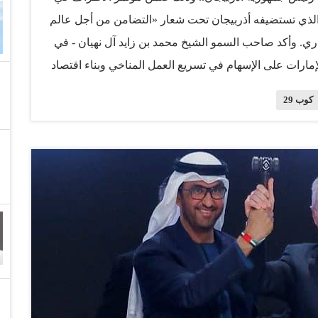
ية الأمم المتحدة بشأن تغير المناخ «كوب 29»، الذي تستضيفه أذربيجان تحت شعار «التضامن من أجل عالم
2 من شهر نوفمبر الجاري. وأكد صاحب السمو الشيخ محمد بن زايد آل نهيان - في
مارات على الإسهام في تسريع العمل المناخي وبناء اقتصاد
ه إلى أن دولة الإمارات لديها إرث غني وراسخ في مجال
كوب 29
الاهتمام بحماية البيئة وتعزيز قيم التنمية المستدامة، وهو ما دفعها إلى استضافة مؤتمر «كوب 28» خلال العام
ح التعاون الدولي لتقديم استجابة فاعلة لأول حصيلة
وشدد سموه على أن استمرار التعاون الدولي البنَّاء في مجال
لاقتصادي والاجتماعي المستدام لمصلحة جميع دول العالم
بئاً.. مشيراً سموه إلى أن «اتفاق الإمارات» التاريخي