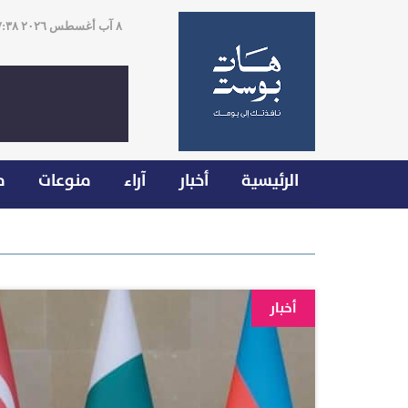
٨ آب أغسطس ٢٠٢٦ ٠٧:٣٨
الرئيسية
أخبار
آراء
منوعات
م
أخبار