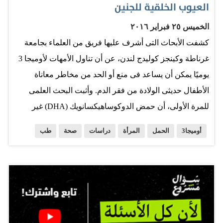
العيوب الخلقية للجنين
الخميس ٢٥ فبراير ٢٠١٦
كشفت الأبحاث التى أشرف عليها فريق من العلماء بجامعة
غرناطة وكينجز كوليدج لندن، عن أن تناول الأمهات لأوميجا 3
يوميًا يمكن أن يساعد فى منع أو الحد من مخاطر معاناة
الأطفال حديثى الولادة من فقر الدم. وأثبت البحث العلمى
للمرة الأولى، أن حمض الدوكوساهيكسانويك (DHA) غير
المشبع من الأحماض الدهنية أوميجا 3، يعزز حصول الجنين
أوميجا3
الحمل
المرأة
دراسات
صحة
طب
على الكمية الكافية من الحديد وذلك بفضل الجينات الرئيسية
التى تنظم نقله من خلال المشيمة. وأوضح الباحثون أن فوائد
تناول أوميجا 3 أثناء الحمل لا تعد ولا تحصى حيث أكدت
الأبحاث أنها تقلل فرص وجود العيوب الخلقية فى الأجنة كما
أنها تساعد على تعزيز نمو المخ للجنين. وأضاف الباحثون أن
تناول الحوامل للمكملات الغذائية الغنية بالأوميجا 3 أثناء الحمل