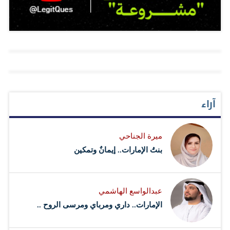
يمكن أن تقلل الضرر الذى يصيب مخ الأطفال وتعزز الذاكرة
والذكاء لديهم. ونشرت نتائج الدراسة عبر الموقع الطبى
الأمريكى “Medical News Today. المصدر: صحيفة الوطن
الكويتية
آراء
ميرة الجناحي
بنتُ الإمارات.. إيمانٌ وتمكين
عبدالواسع الهاشمي
الإمارات.. داري ومرباي ومرسى الروح ..