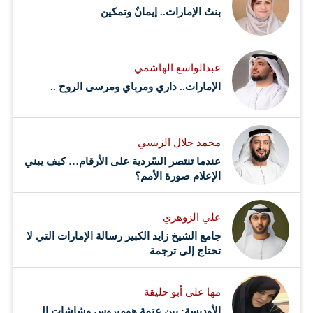
وبسؤاله إن كان المشروع سيركز في مرحلته الأولى على
بنتُ الإمارات.. إيمانٌ وتمكين
وظائف بعينها، سواء بالنسبة للقطاعات الصحية أو الهندسية
ونحوها، نفى ذلك، مشيرا إلى أن الصعوبة التي تواجه التوظيف
عبدالواسع الهاشمي
تتزايد…
الإمارات.. داري ومرباي ومرسى الروح ..
محمد جلال الريسي
عندما تنتصر السّردية على الأرقام… كيف يبني
الإعلام صورة الأمم؟
علي الزوهري
جامع الشيخ زايد الكبير رسالة الإمارات التي لا
تحتاج إلى ترجمة
مها علي أبو حليقة
الأوديسة: بين عتمة هوميروس وشاشات الـ