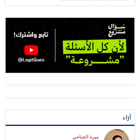
التعاون وحصلنا على تشجيع منهم بخصوص هذا المشروع».
وأفاد نقي بأن «المشروع الآن تحت الإعداد واستكمال
الإجراءات المتعلقة بعملية الهيكلة وتهيئة الموقع الإلكتروني
والتواصل مع الجهات المختصة الرسمية»، مضيفا: «حاولنا في
البداية التأكد من قدرتنا على أن يكون هذا المشروع حقيقة
على أرض الواقع، وبدأنا في بعض التجارب مع بعض
المؤسسات والوزارات الحكومية، وحصلنا على ردود إيجابية
تشجع على أن هذا المشروع من الممكن أن يكون إضافة
وحلقة جديدة من حلقات دعم الشباب الخليجي في إيجاد
الوظائف». وأوضح أن المشروع الذي تمت تسميته «خلجنة»
ليس بديلا عن المشروعات التي تقوم في الغرف التجارية
والقطاع الخاص الخليجي ووزارات الدول التي تعمل جاهدة
آراء
على أن تشجع القطاع الخاص على التوظيف، بحسب قوله،
مضيفا: «نحن نأمل أن يكون هذا المشروع تكملة لهذه الجهود».
ميرة الجناحي