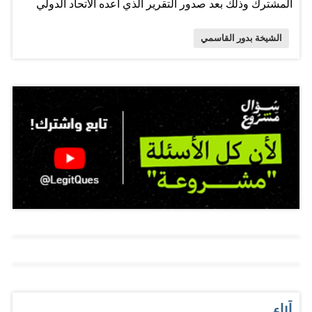
المشترك وذلك بعد صدور التقرير الذي أعده الاتحاد الدولي
للناشرين بعنوان "من الاستجابة إلى التعافي: تأثير جائحة
الشيخة بدور القاسمي
كوفيد-19 على صناعة النشر العالمية". و قد نجح الميثاق منذ
الإعلان عنه مطلع العام الجاري في جمع تواقيع أكثر من 30
معرض كتاب عالمي ومنظمة معنية بالكتاب والعمل الثقافي
من مختلف بلدان العالم ليسجل بذلك أكبر تجمّع دولي للنهوض
بصناعة النشر وتجاوز تحدياته الطارئة خلال العقود الخمسة
الماضية. وحول أهمية الميثاق .. قالت الشيخة بدور القاسمي :
" لن نستطيع ضمان تعافي قطاع النشر إلا إذا تعاون جميع
العاملين في صناعة النشر ووحدوا جهودهم حيث شهدنا أداءً
جيداً لأسواق النشر المتطورة وما يزال زملاؤنا في أسواق
النشر الناشئة يواجهون تحديات كبيرة إذ لا يقتصر تأثير الجائحة
على الناشرين فحسب وإنما على ملايين الكتّاب والرسامين
وأصحاب دور الطباعة ومراكز التوزيع ومتاجر الكتب في
آراء