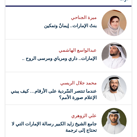
العالم " . ووجهت الشيخة بدور القاسمي دعوة لكافة
المؤسسات المعنية ببناء مستقبل النشر العالمي للإنضمام
ميرة الجناحي
للميثاق .. وقالت من المرجح أن يتنامى اعتماد مستقبل
بنتُ الإمارات.. إيمانٌ وتمكين
صناعة النشر بعد الجائحة على توحيد الجهود وتحقيق التضامن
بين الأطراف المعنية إذ…
عبدالواسع الهاشمي
الإمارات.. داري ومرباي ومرسى الروح ..
محمد جلال الريسي
عندما تنتصر السّردية على الأرقام… كيف يبني
الإعلام صورة الأمم؟
علي الزوهري
جامع الشيخ زايد الكبير رسالة الإمارات التي لا
تحتاج إلى ترجمة