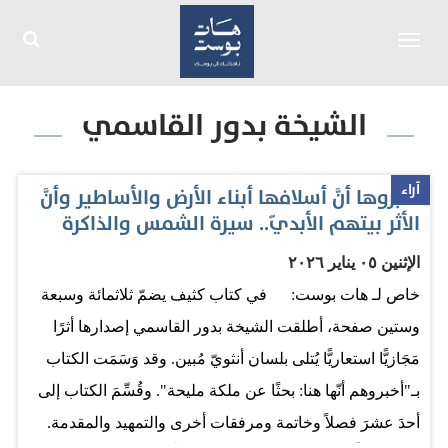
Toggle
navigation
الشيخة بدور القاسمي
آراء
أخبروها أنَّ أسلافها أبناء الأرض والأساطير وأنَّ
الأثر بيتهم الأبديّ.. سيرة الشمس والذاكرة
الإثنين ٠٥ يناير ٢٠٢٦
خاص لـ هات بوست: في كتاب كثيف يضمّ ثلاثمائة وسبعة
وستين صفحة، أطلقت الشيخة بدور القاسمي إصدارها أثرًا
مَجَازيًّا استعاريًّا يُتلى بلسان أنثويّ مُبين. وقد وَسَمَت الكتاب
بـ"أخبروهم أنّها هنا: بحثًا عن ملكة مليحة". وقُسِّمَ الكتاب إلى
أحدَ عشرَ فصلاً وخاتمة ومرفقات أخرى والتمهيد والمقدمة.