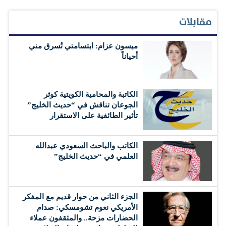
مقابلات
ميسون عزام: ابتسامتي تُسرق مني
أحياناً
الكاتبة والمحامية الكويتية كوثر
الجوعان تناقش في “حديث الخليج”
تأثير الطائفية على الاستقرار
الكاتب والباحث السعودي عبدالله
العلمي في “حديث الخليج”
الجزء الثاني من حوار قديم مع المفكر
الأمريكي نعوم تشومسكي: صدام
الحضارات مزحة.. والمثقفون عملاء