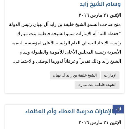
وسام الشيخ زايد
الإثنين ٢١ مارس ٢٠١٦
منح صاحب السمو الشيخ خليفة بن زايد آل نهيان رئيس الدولة
"حفظه الله" أم الإمارات سمو الشيخة فاطمة بنت مبارك
رئيسة الاتحاد النسائي العام الرئيسة الأعلى لمؤسسة التنمية
الأسرية رئيسة المجلس الأعلى للأمومة والطفولة وسام
الشيخ زايد وذلك تقديراً وعرفاناً لدورها الوطني والاجتماعي.
ويأتي هذا التكريم لدور سمو الشيخة فاطمة بنت مبارك
الإمارات
الشيخ خليفة بن زايد آل نهيان
المشهود إلى جانب مؤسس البلاد وباني نهضتها المغفور له
الشيخة فاطمة بنت مبارك
الشيخ زايد بن سلطان آل نهيان طيب الله ثراه في دعم
مسيرة الخير والنماء، حيث كرست حياتها حفظها الله في
خدمة الوطن. كما قامت سموها بتمكين وتعزيز دور المرأة
آراء
أم الإمارات مدرسة العطاء وأم العظماء
الإماراتية في كافة المجالات، إضافة إلى عطائها وجهودها في
الإثنين ٢١ مارس ٢٠١٦
العمل الإنساني والخيري الذي لا حدود له، وقدمت سمو