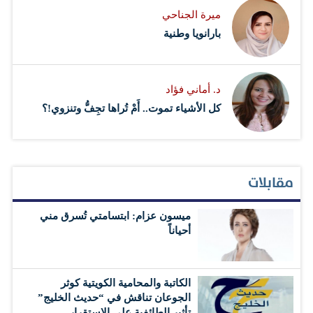
ميرة الجناحي
بارانويا وطنية
د. أماني فؤاد
كل الأشياء تموت.. أَمْ تُراها تجِفُّ وتنزوي!؟
مقابلات
ميسون عزام: ابتسامتي تُسرق مني
أحياناً
الكاتبة والمحامية الكويتية كوثر
الجوعان تناقش في “حديث الخليج”
تأثير الطائفية على الاستقرار