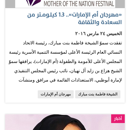
المصدر: صحيفة الوطن
«مهرجان أم الإمارات».. 1.3 كيلـومــتر من
السعادة والثقافة
الخميس ٢٤ مارس ٢٠١٦
تفقدت سموّ الشيخة فاطمة بنت مبارك، رئيسة الاتحاد
النسائي العام الرئيسة الأعلى لمؤسسة التنمية الأسرية رئيسة
المجلس الأعلى للأمومة والطفولة (أم الإمارات)، يرافقها سموّ
الشيخ هزاع بن زايد آل نهيان، نائب رئيس المجلس التنفيذي
لإمارة أبوظبي، الاستعدادات القائمة في مرافق ومنشآت
«مهرجان أم الإمارات»، الذي تنطلق فعاليات دورته الأولى
الشيخة فاطمة بنت مبارك
مهرجان أم الإمارات
على كورنيش أبوظبي اليوم. واطلعت سموّها خلال الجولة
على الفعاليات التي سيجري إطلاقها ضمن مناطق المهرجان
الخمس، إضافة إلى «جناح أم الإمارات»، الذي يعدّ أحد المعالم
أخبار
الرئيسة، التي تستعرض مسيرة سموّها والدعم الذي قدمته