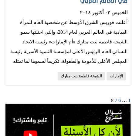
في العالم العربي
العقود الماضية…
الخميس ٠٢ أكتوبر ٢٠١٤
أعلنت فوربس الشرق الأوسط عن شخصية العام للمرأة
القيادية في العالم العربي لعام 2014، والتي احتلتها سمو
الشيخة فاطمة بنت مبارك «أم الإمارات» رئيسة الاتحاد
النسائي العام الرئيس الأعلى لمؤسسة التنمية الأسرية رئيسة
المجلس الأعلى للأمومة والطفولة، تكريماً لسموها لما تمثله
من نموذج يحتذى به في العطاء والمسؤولية، وذلك من خلال
الإمارات
الشيخة فاطمة بنت مبارك
دورها الثقافي والتنموي الريادي في تعزيز مكانة المرأة
ومساندة حضورها في المجتمع محليا وعربيا ودوليا. جاء ذلك،
خلال الحفل الذي نظمته المجلة لتكريم أبرز القيادات النسائية
8
7
6
…
1
اللاتي ساهمن في صياغة حاضر ومستقبل بلادهن وتنميتها، من
خلال مواقعهن الإدارية، والذي أقيم تحت رعاية معالي الشيخ
نهيان بن مبارك آل نهيان وزير الثقافة والشباب وتنمية