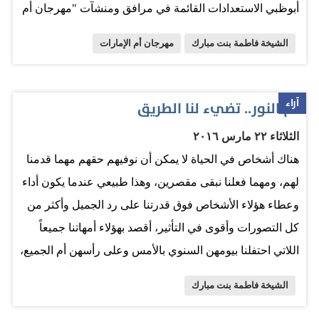
أبوظبي الاستعدادات القائمة في مرافق ومنشآت "مهرجان أم
الإمارات" الذي تنطلق فعاليات دورته الأولى على كورنيش
الشيخة فاطمة بنت مبارك
مهرجان أم الإمارات
أبوظبي غدا . واطلعت سموها خلال الجولة على الفعاليات التي
سيجري إطلاقها ضمن مناطق المهرجان الخمس بالإضافة إلى
جناح أم الإمارات الذي يعد أحد المعالم الرئيسية التي
آراء
أم النور.. تضيء لنا الطريق
تستعرض مسيرة سموها والدعم الذي قدمته لتعزيز مكانة
الثلاثاء ٢٢ مارس ٢٠١٦
المرأة سواء في دولة الإمارات أو خارجها. ويسلط "مهرجان أم
هناك أشخاص في الحياة لا يمكن أن نوفيهم حقهم مهما قدمنا
الإمارات" الضوء على رؤية وعطاء سمو الشيخة فاطمة بنت
لهم، ومهما فعلنا نبقى مقصرين، وهذا طبيعي عندما يكون أداء
مبارك التي ترتكز على ترسيخ أهمية الترابط الأسري وتعزيز
وعطاء هؤلاء الأشخاص فوق قدرتنا على رد الجميل وأكثر من
ثقافة التنوع الحضاري والتسامح بين أفراد المجتمع الإماراتي ..
كل التصورات وأقوى في التأثير، أقصد بهؤلاء أمهاتنا جميعاً
كما تركز فعالياته على دور الأم في تعزيز التماسك الأسري
اللاتي احتفلنا بيومهن السنوي بالأمس وعلى رأسهن أم الجميع،
وأهميتها في المحافظة على القيم والعادات الأصيلة في
أم الإمارات وأم النور التي كانت حياتها وستبقى نوراً يضيء
المجتمع . ويرحب المهرجان الذي يعتبر الحدث الوطني
الشيخة فاطمة بنت مبارك
الطريق لبناتها وأبنائها في الإمارات، فقد أعطت سمو الشيخة
والثقافي والاجتماعي الأضخم من نوعه على مستوى دولة
فاطمة بنت مبارك حفظها الله الكثير لأبناء هذا الوطن ولم