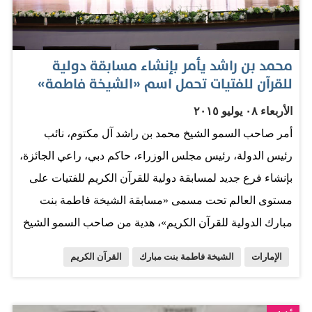
وبإيمانهم وحبهم للوطن إلى واحة الأمن والأمان والاستقرار
في خضم منطقة لا تعرف الاستقرار ولا الأمن والأمان وتواجه
تحديات جسيمة، سمو الشيخة فاطمة هي أم كل الأمهات
محمد بن راشد يأمر بإنشاء مسابقة دولية
العظيمات في وطني، هي أم أمهات الشهداء اللاتي ضربن
للقرآن للفتيات تحمل اسم «الشيخة فاطمة»
أروع الأمثلة في البذل والعطاء والصبر والجلد والقوة
الأربعاء ٠٨ يوليو ٢٠١٥
والتضحية، سمو الشيخة فاطمة هي المعلمة الأولى لكل
أمر صاحب السمو الشيخ محمد بن راشد آل مكتوم، نائب
أمهات ونساء الوطن، هي التي ألهمت المرأة الإماراتية عطاءها
رئيس الدولة، رئيس مجلس الوزراء، حاكم دبي، راعي الجائزة،
وقدراتها واقتحامها بثقة لكل مجالات العمل…
بإنشاء فرع جديد لمسابقة دولية للقرآن الكريم للفتيات على
مستوى العالم تحت مسمى «مسابقة الشيخة فاطمة بنت
مبارك الدولية للقرآن الكريم»، هدية من صاحب السمو الشيخ
محمد بن راشد، لسمو الشيخة فاطمة بنت مبارك، بمناسبة
الإمارات
الشيخة فاطمة بنت مبارك
القرآن الكريم
اختيارها شخصية العام الإسلامية.وسلم سمو الشيخ أحمد بن
محمد بن راشد آل مكتوم رئيس مؤسسة محمد بن راشد آل
مكتوم سمو الشيخ ذياب بن محمد بن زايد آل نهيان شهادة