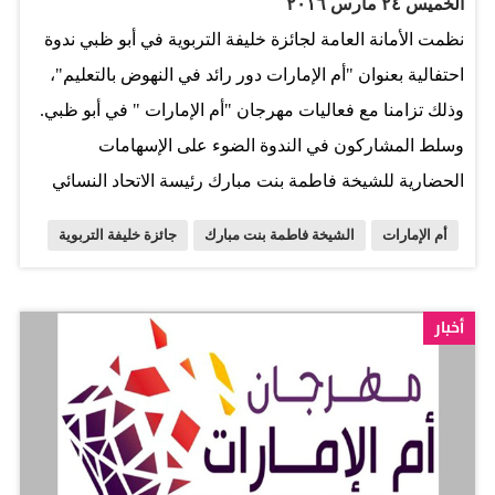
الخميس ٢٤ مارس ٢٠١٦
والأطفال»، والتي انطلقت في أبوظبي أمس. واستقطب
نظمت الأمانة العامة لجائزة خليفة التربوية في أبو ظبي ندوة
الاجتماع الذي يقام على مدى يومين ويستضيفه المجلس
احتفالية بعنوان "أم الإمارات دور رائد في النهوض بالتعليم"،
الأعلى للأمومة والطفولة وترأسه سمو الأميرة سارة زيد
وذلك تزامنا مع فعاليات مهرجان "أم الإمارات " في أبو ظبي.
رئيس «حركة كل امرأة وكل طفل في كل مكان»، مشاركة
وسلط المشاركون في الندوة الضوء على الإسهامات
70 ممثلاً من 32 مؤسسة ومنظمة محلية وعالمية.…
الحضارية للشيخة فاطمة بنت مبارك رئيسة الاتحاد النسائي
العام الرئيسة الأعلى لمؤسسة التنمية الأسرية رئيسة المجلس
أم الإمارات
الشيخة فاطمة بنت مبارك
جائزة خليفة التربوية
الأعلى للأمومة والطفولة "أم الإمارات" وعطائها الوطني في
دعم تمكين المرأة وتهيئة البيئة المجتمعية التي تفتح أمهامها
أبواب التعليم والعمل ورعاية أسرتها وبناء الأجيال. ودعا
أخبار
المشاركون في الندوة المؤسسات التعليمية وكذلك مؤسسات
التنشئة الاجتماعية والأسر وكل الفعاليات المجتمعية لترسيخ
هذا الدور لدى النشء من البنين والبنات وتعريفهم بالإسهامات
الحضارية الرائدة التي سجلتها "أم الإمارات" في هذا الصدد.