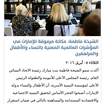
ميثاء بنت سالم الشامسي وزيرة دولة، بحضور مبارك
الشامسي مدير عام مركز أبوظبي للتعليم والتدريب التقني
والمهني، والمهندس محمد الحمادي الرئيس التنفيذي
لمؤسسة الإمارات للطاقة النووية وسايمون بارتلي رئيس
مهارات العالم، وعلي المرزوقي رئيس مهارات الإمارات
الشيخة فاطمة: مكانة مرموقة للإمارات في
رئيس اللجنة المنظمة للمسابقة، وعدد من المسؤولين
المؤشرات العالمية المعنية بالنساء والأطفال
بالدولة. وقام الجميع بعمل لوحة فنية رائعة أعربوا من خلالها
والمراهقين
عن شكرهم لـ«أم الإمارات» وسط فرحة كبيرة من الطلبة
الثلاثاء ٠٥ أبريل ٢٠١٦
والأهالي الذين ثمنوا عالياً جهود القيادة الرشيدة لإعداد أبنائهم
أكدت سمو الشيخة فاطمة بنت مبارك رئيسة الاتحاد النسائي
للمستقبل المشرق. وقالت سمو الشيخة فاطمة بنت مبارك
العام، رئيسة المجلس الأعلى للأمومة والطفولة الرئيس
في مستهل كلمتها «نزف للقيادة الرشيدة فوز 171 من شباب
الأعلى لمؤسسة التنمية الأسرية، أن الأطفال والنساء بدولة
وفتيات الإمارات بجوائز المسابقة الوطنية للمهارات التي تعد
الإمارات أصبحوا الحجر الأساس لتحقيق التنمية الاجتماعية
إحدى المبادرات…
والاقتصادية المستدامة والمساهمة بالتالي في ضمان استقرار