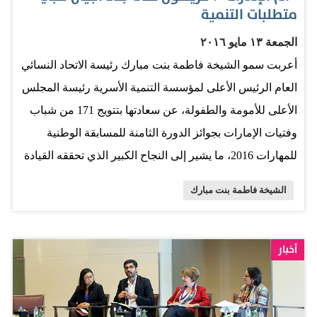
متطلبات التنمية
الجمعة ١٣ مايو ٢٠١٦
أعربت سمو الشيخة فاطمة بنت مبارك رئيسة الاتحاد النسائي
العام الرئيس الأعلى لمؤسسة التنمية الأسرية رئيسة المجلس
الأعلى للأمومة والطفولة، عن سعادتها بتتويج 171 من شباب
وفتيات الإمارات بجوائز الدورة الثامنة للمسابقة الوطنية
للمهارات 2016، ما يشير إلى النجاح الكبير الذي تحققه القيادة
الرشيدة، لما فيه خير الوطن والمواطن، مثمنة جهود مركز
الشيخة فاطمة بنت مبارك
أبوظبي للتعليم والتدريب التقني والمهني، في منح 502 من
شباب وفتيات الإمارات، الفرص الكاملة للتنافس وإظهار
إبداعاتهم في 47 مجالاً هندسياً وتكنولوجياً وفنياً. جاء ذلك،
أخبار
خلال الحفل الختامي للدورة الثامنة للمسابقة التي نظمها
المركز في مركز أبوظبي الوطني للمعارض، تحت رعاية
سموها. بدأ الاحتفال بكلمة لسموها ألقتها معالي الدكتورة