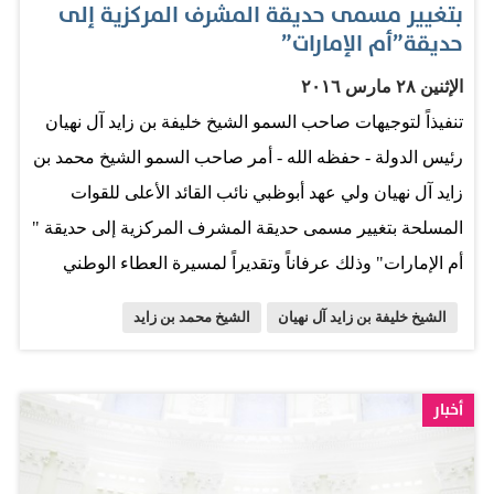
بتغيير مسمى حديقة المشرف المركزية إلى
القدم من إداريين وفنيين ولاعبين والتي توجت جهودهم
حديقة”أم الإمارات”
بالحصول على هذا الكأس الغالي. وقال سموه إن تطور كرة
الإثنين ٢٨ مارس ٢٠١٦
القدم في المسابقات المحلية يعد الأرضية الحقيقية التي تبنى
تنفيذاً لتوجيهات صاحب السمو الشيخ خليفة بن زايد آل نهيان
عليها الفرق الوطنية وكلما كان اهتمامنا بهذه المسابقات…
رئيس الدولة - حفظه الله - أمر صاحب السمو الشيخ محمد بن
زايد آل نهيان ولي عهد أبوظبي نائب القائد الأعلى للقوات
المسلحة بتغيير مسمى حديقة المشرف المركزية إلى حديقة "
أم الإمارات" وذلك عرفاناً وتقديراً لمسيرة العطاء الوطني
والاجتماعي لسموّ الشيخة فاطمة بنت مبارك رئيسة الاتحاد
الشيخ خليفة بن زايد آل نهيان
الشيخ محمد بن زايد
النسائي العام الرئيس الأعلى لمؤسسة التنمية الأسرية رئيسة
المجلس الأعلى للأمومة والطفولة. وتعتبر حديقة المشرف
المركزية واحدة من أبرز المرافق السياحية والترفيهية
أخبار
والرياضية في إمارة أبوظبي وافتتحت مؤخراً بعد تطويرها
بشكل شامل انطلاقاً من الحرص على الارتقاء بالمشهد