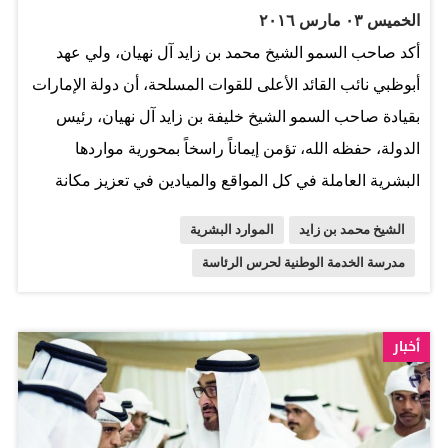
الخميس ٠٣ مارس ٢٠١٦
الاستثمار بالإنسان الإماراتي باعتباره أهم الثروات، حيث
أكد صاحب السمو الشيخ محمد بن زايد آل نهيان، ولي عهد
وصف سموه أبناء الوطن بأنهم هم الاستثمار الحقيقي. رافق
أبوظبي نائب القائد الأعلى للقوات المسلحة، أن دولة الإمارات
سموه خلال الافتتاح سمو الشيخ هزاع بن زايد آل نهيان نائب
بقيادة صاحب السمو الشيخ خليفة بن زايد آل نهيان، رئيس
رئيس المجلس التنفيذي في أبوظبي وسمو الشيخ نهيان بن
الدولة، حفظه الله، تؤمن إيماناً راسخاً بمحورية مواردها
زايد آل نهيان رئيس مجلس أمناء مؤسسة زايد بن سلطان آل
البشرية العاملة في كل المواقع والميادين في تعزيز مكانة
نهيان…
دولة الإمارات، وإعلاء موقعها ورفع شأنها بين بلدان العالم.
الشيخ محمد بن زايد
الموارد البشرية
وقال سموه إن حرص قيادة الدولة واهتمامها برفع وتطوير
مدرسة الخدمة الوطنية لحرس الرئاسة
قدرات القوات المسلحة لا يقتصر على امتلاك أحدث المعدات
ومواكبة تكنولوجيا السلاح فقط، بل يرتكز في جوهره على
إعداد العنصر البشري القادر على التعامل مع أحدث الأسلحة
أخبار
وتقنيات الدفاع في مختلف الظروف بكل جدارة وكفاءة.
وأشار سموه إلى أننا نعيش في منطقة مضطربة منذ عقود،
وتشهد توترات وأزمات لسنا بمنأى عنها، ولكن بفضل الله