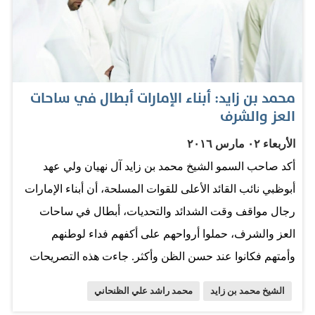
وبفضل يقظة ووعي أجهزتنا الأمنية حافظنا على أمننا
واستقرارنا، كما بادرنا في الوقوف مع أشقائنا في الخليج
وباقي الدول الشقيقة، لدرء المخاطر والتهديدات عن المنطقة
قبل استفحالها وخروجها عن السيطرة. جاء ذلك خلال افتتاح
محمد بن زايد: أبناء الإمارات أبطال في ساحات
سموه أمس مدرسة الخدمة الوطنية لحرس الرئاسة في
العز والشرف
معسكر سيح حفير للتدريب التخصصي التي تم إنشاؤها
الأربعاء ٠٢ مارس ٢٠١٦
خصوصاً للمجندين المنتسبين إلى الخدمة الوطنية والمجهزة
أكد صاحب السمو الشيخ محمد بن زايد آل نهيان ولي عهد
وفق أحدث أنظمة التدريب والتأهيل. وقال صاحب السمو
أبوظبي نائب القائد الأعلى للقوات المسلحة، أن أبناء الإمارات
الشيخ محمد بن زايد آل نهيان إن نهج الدولة ثابت وراسخ في
رجال مواقف وقت الشدائد والتحديات، أبطال في ساحات
الاستثمار بالإنسان الإماراتي باعتباره…
العز والشرف، حملوا أرواحهم على أكفهم فداء لوطنهم
وأمتهم فكانوا عند حسن الظن وأكثر. جاءت هذه التصريحات
خلال تقديمه أمس واجب العزاء إلى أسرة شهيد الوطن محمد
الشيخ محمد بن زايد
محمد راشد علي الظنحاني
راشد علي الظنحاني في قدفع بالفجيرة الذي استشهد خلال