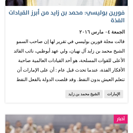
وأكد الجانبان مواصلة تعاون البلدين في محاربة الإرهاب
فورين بوليسي: محمد بن زايد من أبرز القيادات
والتصدي للأعمال التي تقوض الأمن والسلم العالميين
الفذة
بالتعاون مع المجتمع الدولي. المصدر: صحيفة البيان
الجمعة ٠٤ مارس ٢٠١٦
قالت مجلة فورين بوليسي في تقرير لها إن صاحب السمو
الشيخ محمد بن زايد آل نهيان، ولي عهد أبوظبي، نائب القائد
الأعلى للقوات المسلحة، هو أحد القيادات العالمية صاحبة
الأفكار الفذة، عندما تحدث قبل عام : أن على الإمارات أن
تتعلم العيش بدون النفط. وقد قلصت الدولة بالفعل النفط
المنتج كنسبة مئوية من الناتج المحلي الإجمالي إلى أقل من
الإمارات
الشيخ محمد بن زايد
30%، وتهدف إلى الوصول بهذه النسبة إلى 20% بحلول 2020.
وأكدت المجلة ان هذا التزام اساسي بالتنوع الاقتصادي يظهر
رؤية المغفور له الشيخ زايد الثاقبة التي تجلت عندما أنشأ اول
أخبار
صندوق ثروة سيادي في العالم قبل اكتشاف النفط بسنوات