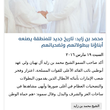
وسعادة محمد مبارك المزروعي وكيل ديوان ولي عهد أبوظبي
. المصدر: جريدة الخليج
محمد بن زايد: تاريخ جديد للمنطقة يصنعه
أبناؤنا ببطولاتهم وتضحياتهم
السبت ١٩ مارس ٢٠١٦
أكد صاحب السمو الشيخ محمد بن زايد آل نهيان ولي عهد
أبوظبي نائب القائد الأعلى للقوات المسلحة، اعتزاز وفخر
شعب الإمارات بأبنائه الأبطال الذين يقدمون البطولات
والتضحيات العظام في أغلى صورها وأبهى مشاهدها في
ساحات العز والشرف والبذل. وقال سموه: «هم حماة الوطن
والأمة، هم من يصنع في لحظات مفصلية تاريخاً جديداً
الشيخ محمد بن زايد
لمنطقتنا، سيظلون على الدوام نماذج مضيئة في مسيرتنا