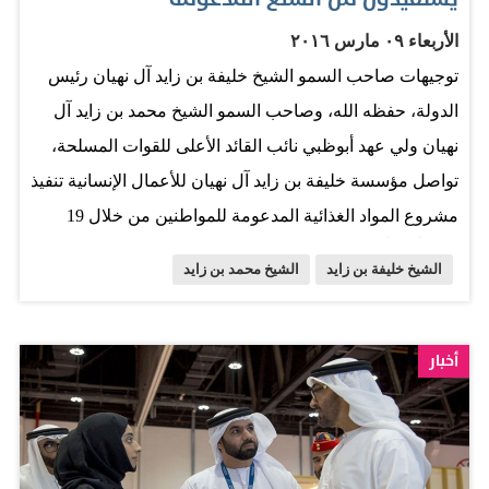
إيمانها بوحدة التاريخ والهدف والمصير المشترك. كما جرى
الأربعاء ٠٩ مارس ٢٠١٦
خلال اللقاء تناول مجمل الأحداث والتطورات على الساحة
توجيهات صاحب السمو الشيخ خليفة بن زايد آل نهيان رئيس
العربية والإقليمية والدولية، واستعراض وجهات النظر
الدولة، حفظه الله، وصاحب السمو الشيخ محمد بن زايد آل
والتشاور حول عدد من القضايا ذات الاهتمام المشترك. وقد
نهيان ولي عهد أبوظبي نائب القائد الأعلى للقوات المسلحة،
أقام صاحب السمو الشيخ محمد بن زايد آل نهيان، مأدبة غداء
تواصل مؤسسة خليفة بن زايد آل نهيان للأعمال الإنسانية تنفيذ
في…
مشروع المواد الغذائية المدعومة للمواطنين من خلال 19
مركزاً تابعاً للمؤسسة على مستوى المناطق الشمالية بالدولة.
الشيخ خليفة بن زايد
الشيخ محمد بن زايد
حيث ارتفع عدد المستفيدين من المشروع إلى 70 ألف أسرة
تضم نصف مليون مواطن ومواطنة يستفيدون من 50 سلعة
غذائية من المنتجات الوطنية المدعومة. وعقدت المؤسسة
أخبار
مؤتمراً صحافياً بمقرها في أبوظبي للإعلان عن المبادرات
الجديدة لتطوير المشروع وطرح سلع جديدة بحضور محمد
حاجي الخوري مدير عام المؤسسة بحضور الشركاء