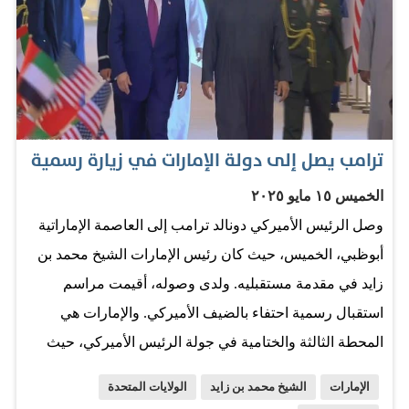
أسس الاستقرار. الرياض أظهرت أن فعلها الإنساني في الملف
الفلسطيني ليس هامشياً من خلال "مركز الملك سلمان
للإغاثة"، إذ وُجهت آلاف الأطنان من الغذاء والدواء
ومستلزمات الإيواء إلى غزة، مدعومة بحملة تبرعات جمعت
مئات الملايين من الدولارات، إضافة إلى تعهد مالي مباشر
ترامب يصل إلى دولة الإمارات في زيارة رسمية
لدعم الصحة والتعليم بقيمة 300 مليون دولار. هذه الأرقام
الخميس ١٥ مايو ٢٠٢٥
ليست مجرد إحصاءات، بل انعكاس لقدرة المملكة على تحويل
وصل الرئيس الأميركي دونالد ترامب إلى العاصمة الإماراتية
ثقلها السياسي إلى دعم مادي يعزز صمود المدنيين. أبو ظبي
أبوظبي، الخميس، حيث كان رئيس الإمارات الشيخ محمد بن
بدورها رسّخت حضورها عبر عملية "الفارس الشهم 3" التي
زايد في مقدمة مستقبليه. ولدى وصوله، أقيمت مراسم
وفرت عشرات آلاف الأطنان من المساعدات عبر قوافل برية
استقبال رسمية احتفاء بالضيف الأميركي. والإمارات هي
وجوية وبحرية، فضلاً عن عمليات إسقاط جوي مع الأردن.
المحطة الثالثة والختامية في جولة الرئيس الأميركي، حيث
الجمع…
زار السعودية ثم قطر.
الإمارات
الشيخ محمد بن زايد
الولايات المتحدة