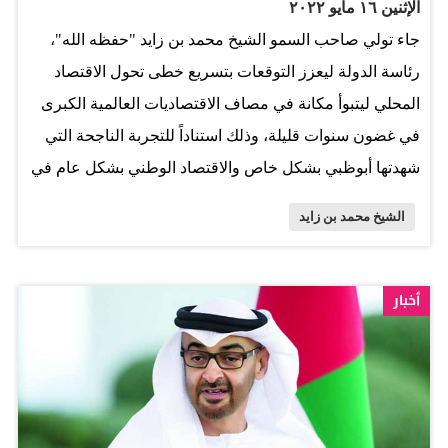
الإثنين ١٦ مايو ٢٠٢٢
جاء تولي صاحب السمو الشيخ محمد بن زايد "حفظه الله"،
رئاسة الدولة ليعزز التوقعات بتسريع خطى تحول الاقتصاد
المحلي ليتبوأ مكانة في مصاف الاقتصاديات العالمية الكبرى
في غضون سنوات قليلة، وذلك استناداً للتجربة الناجحة التي
شهدتها أبوظبي بشكل خاص والاقتصاد الوطني بشكل عام في
ظل رؤية سموه للتحول إلى اقتصاد المستقبل والنظرة
الشيخ محمد بن زايد
السبّاقة نحو التنويع وارتياد القطاعات المستحدثة، حسبما أكد
حكوميون واقتصاديون. وقالوا لـ«الرؤية» إن جهود سموه
الملحوظة ودوره القيادي على مدى ما يقارب من عامين في
أخبار
تبني الإمارات للمبادرات غير المسبوقة في الكثير من
القطاعات ومنها علوم الفضاء والاتصالات والتكنولوجيا
والصناعات المتقدمة والطاقة البديلة والذكاء الاصطناعي
تمثل علامة ثقة لمواصلة خطوات الدولة المتسارعة نحو