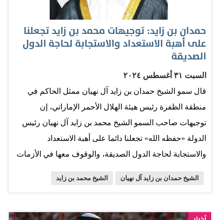
تشهد القمة في نسختها الثالثة زخماً كبيراً بمشاركة أكثر من
15 ألف صانع محتوى ومؤثر وأكثر من 420 متحدثاً و125 رئيساً
حمدان بن زايد: توجيهات محمد بن زايد تجعلنا
تنفيذياً وخبيراً عالمياً. رؤية مستقبلية وقال تاكر كارلسون
على أهبة الاستعداد والاستجابة لحاجة الدول
خلال الجلسة: "تحدثت إلى صاحب السموّ الشيخ محمد بن زايد
الصديقة
آل نهيان عدة مرات، ولم أسمع أي قائد في العالم يتحدث
السبت ٣١ أغسطس ٢٠٢٤
بتواضع وحكمة مثله". وأضاف: "قيادة دولة الإمارات لديها
قال سمو الشيخ حمدان بن زايد آل نهيان ممثل الحاكم في
رؤية مستقبلية بعيدة المدى، وليس لسنوات فقط، بما ينعكس
منطقة الظفرة رئيس هيئة الهلال الأحمر الإماراتي، إن
بالإيجاب على كل جزء من الدولة، كما أنها قيادة تنتهج التحفيز
توجيهات صاحب السمو الشيخ محمد بن زايد آل نهيان رئيس
على العمل والتميز…
الدولة «حفظه الله» تجعلنا دائما على أهبة الاستعداد
والاستجابة لحاجة الدول الصديقة، والوقوف معها في الأزمات
والنكبات ومساعدتها ومد يد العون لها. جاء ذلك خلال اطلاع
الشيخ حمدان بن زايد آل نهيان
الشيخ محمد بن زايد
سموه على الأوضاع الإنسانية التي خلفتها الفيضانات الأخيرة
في نيبال، عبر الاتصال الهاتفي الذي أجراه سموه اليوم بوفد
الهلال الأحمر الموجود حاليا في العاصمة «كاتماندو»، لتقييم
أخبار