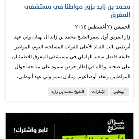
محمد بن زايد يزور مواطنا في مستشفى
المفرق
الخميس ٢١ أغسطس ٢٠١٤
زار الفريق أول سمو الشيخ محمد بن زايد آل نهيان ولي عهد
أبوظبي نائب القائد الأعلى للقوات المسلحة، اليوم، المواطن
خليفة فاضل سعيد الهاملي في مستشفى المفرق للاطمئنان
على صحته..وذلك في إطار حرص سموه على متابعة أحوال
المواطنين وتفقد أوضاعهم. وتبادل سمو ولي عهد أبوظبي،
الحديث مع المريض وعائلته واطمأن على وضعه الصحي
أبوظبي
الإمارات
الشيخ محمد بن زايد
وسير علاجه..متمنياً سموه له الصحة والعافية والشفاء
العاجل. رافق الفريق أول سمو الشيخ محمد بن زايد آل نهيان،
خلال الزيارة، سمو الشيخ نهيان بن زايد آل نهيان، رئيس
مجلس أمناء مؤسسة زايد بن سلطان آل نهيان للأعمال
الخيرية والإنسانية. من جهته قدم، خليفة فاضل الهاملي،