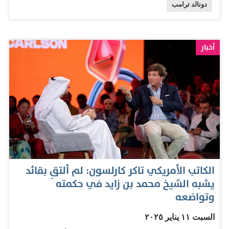
دونالد ترامب
أخبار
الكاتب الأمريكي تاكر كارلسون: لم ألتقِ بقائد
يشبه الشيخ محمد بن زايد في حكمته
وتواضعه
السبت ١١ يناير ٢٠٢٥