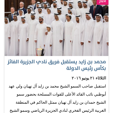
أخبار
قادمة". وأكد سموه على أن عام الاستعداد للخمسين يقتضي
تضافر كل الجهود المجتمعية لدفع عجلة التنمية واستدامتها،
وقال: "عام الاستعداد للخمسين، يقتضي تضافر كل الجهود
المجتمعية لدفع عجلة التنمية واستدامتها، وتحقيق طموحاتنا
وتطلعاتنا إلى مستقبل أفضل لإماراتنا. نستمد قوتنا من عمقنا
التاريخي ومن نهج آبائنا المؤسسين، ومن قوة وعزيمة أبناء
الوطن". وشدد سموه على ضرورة تهيئة قطاعات الدولة
محمد بن زايد يستقبل فريق نادي الجزيرة الفائز
لمرحلة ما بعد النفط، وأضاف: "في الخمسين عاما المقبلة..
بكأس رئيس الدولة
نهيئ كل قطاعات الدولة لمرحلة ما بعد النفط، ونبني اقتصادا
الثلاثاء ٢١ يونيو ٢٠١٦
معرفيا حقيقيا أساسه الابتكار والإبداع والعلوم الحديثة، ونضع
استقبل صاحب السمو الشيخ محمد بن زايد آل نهيان ولي عهد
بصمتنا في مسيرة الحضارة الإنسانية، ونشيد الأسس القوية
أبوظبي نائب القائد الأعلى للقوات المسلحة بحضور سمو
لاستدامة التنمية للأجيال القادمة". المصدر: البيان
الشيخ حمدان بن زايد آل نهيان ممثل الحاكم في المنطقة
الغربية الرئيس الفخري لنادي الجزيرة الرياضي وسمو الشيخ