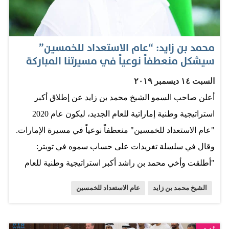
التنمية المستدامة واقتصاد المعرفة بما يحقق الأهداف
المرسومة لتعزيز مكانة الدولة على خارطة الاقتصاد العالمي
حتى 2050. قال وزير الطاقة والبنية التحتية سهيل المزروعي،
محمد بن زايد: “عام الاستعداد للخمسين”
إن صاحب السمو الشيخ محمد بن زايد آل نهيان رئيس الدولة،
سيشكل منعطفاً نوعياً في مسيرتنا المباركة
حفظه الله ورعاه، قائد استثنائي وحكيم يمثل خير خلف لخير
السبت ١٤ ديسمبر ٢٠١٩
سلف ويعزز الثقة والتفاؤل بتواصل مسيرة البناء والتطوير
أعلن صاحب السمو الشيخ محمد بن زايد عن إطلاق أكبر
والازدهار خلال السنوات المقبلة من عمر الاتحاد، رغم
استراتيجية وطنية إماراتية للعام الجديد، ليكون عام 2020
المصاب الجلل برحيل القائد الكبير صاحب السمو الشيخ خليفة
"عام الاستعداد للخمسين" منعطفاً نوعياً في مسيرة الإمارات.
بن زايد آل نهيان، رحمه الله. وأضاف: «يتمتع سموه بالصفات
وقال في سلسلة تغريدات على حساب سموه في تويتر:
القيادية، والعلاقات المتميزة التي تربطه مع قادة دول العالم،
"أطلقت وأخي محمد بن راشد أكبر استراتيجية وطنية للعام
ويتمتع بالجرأة والحكمة في اتخاذ القرار،…
الجديد، ليكون عام 2020 عام الاستعداد للخمسين. عام
الشيخ محمد بن زايد
عام الاستعداد للخمسين
سيشكل بإذن الله منعطفاً نوعياً في مسيرتنا المباركة. نكتب
فيه فصولا جديدة في محركاتنا الاقتصادية والمجتمعية
والتنموية المتسارعة لنكون الأفضل عالمياً خلال خمسين عاما