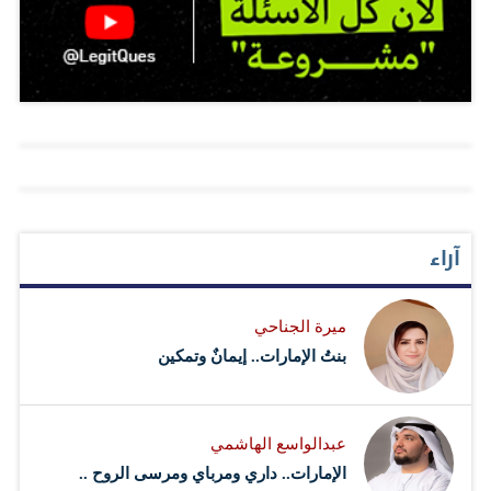
شكره وتقديره لسمو الشيخ محمد بن زايد آل نهيان على
زيارته واهتمامه بالمواطنين والاطمئنان عليهم، وهو ما يعكس
مدى التلاحم والتقارب بين القيادة الحكيمة والمواطنين. من
جانبهم أعرب عدد من أفراد أسرة خليفة الهاملي، عن
سعادتهم البالغة بهذه الزيارة الكريمة من سمو ولي عهد
أبوظبي..مثمنين حرص سموه على رعاية وتفقد أبنائه
المواطنين والالتقاء المباشر بهم، سيراً على نهج المغفور له
آراء
الشيخ زايد بن سلطان آل نهيان " طيب الله ثراه " وقيادتنا
الحكيمة وعلى رأسها صاحب السمو الشيخ خليفة بن زايد آل
ميرة الجناحي
نهيان رئيس الدولة. المصدر: أبوظبي - وام
بنتُ الإمارات.. إيمانٌ وتمكين
عبدالواسع الهاشمي
الإمارات.. داري ومرباي ومرسى الروح ..