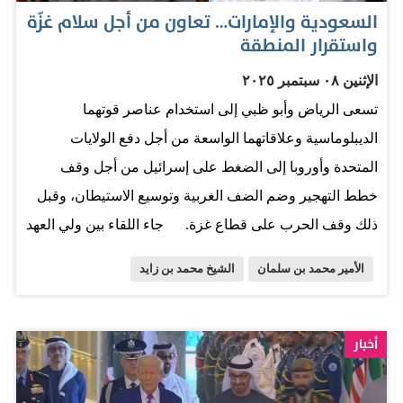
السعودية والإمارات… تعاون من أجل سلام غزّة
واستقرار المنطقة
الإثنين ٠٨ سبتمبر ٢٠٢٥
تسعى الرياض وأبو ظبي إلى استخدام عناصر قوتهما
الديبلوماسية وعلاقاتهما الواسعة من أجل دفع الولايات
المتحدة وأوروبا إلى الضغط على إسرائيل من أجل وقف
خطط التهجير وضم الضف الغربية وتوسيع الاستيطان، وقبل
ذلك وقف الحرب على قطاع غزة. جاء اللقاء بين ولي العهد
السعودي الأمير محمد بن سلمان ورئيس دولة الإمارات الشيخ
الأمير محمد بن سلمان
الشيخ محمد بن زايد
محمد بن زايد في 3 أيلول/سبتمبر الجاري، ليؤكد تنسيقاً يتجاوز
البعد الثنائي، نحو تعاون أكثر متانة واستدامة، بغية اجتراح
حلول عملانية لما تمر به المنطقة من أزمات. ففي ظل حرب
أخبار
غزة، وتصاعد الدعوات الإسرائيلية إلى التهجير، تبدو الحاجة
ملحة لعملٍ عربي قادرٍ على كبح الانزلاق نحو الفوضى، وتثبيت