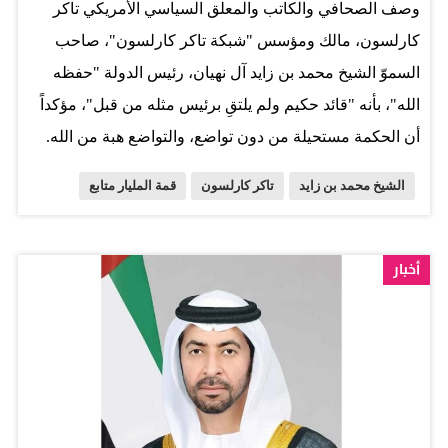
وصف الصحافي والكاتب والمعلق السياسي الأمريكي تاكر
كارلسون، مالك ومؤسس "شبكة تاكر كارلسون"، صاحب
السموّ الشيخ محمد بن زايد آل نهيان، رئيس الدولة "حفظه
الله"، بأنه "قائد حكيم ولم يلتقِ برئيس مثله من قبل"، مؤكداً
أن الحكمة مستحيلة من دون تواضع، والتواضع هبة من الله.
جاء ذلك في جلسة رئيسية حاوره فيها سعيد العطر، مساعد
الشيخ محمد بن زايد
تاكر كارلسون
قمة المليار متابع
وزير شؤون مجلس الوزراء للمشاريع الاستراتيجية، رئيس
المكتب الإعلامي لحكومة دولة الإمارات، بعنوان: "القواعد
الجديدة للتأثير"، انعقدت خلال فعاليات قمة المليار متابع، أكبر
أخبار
قمة عالمية في اقتصاد صناعة المحتوى، والتي ينظمها
المكتب الإعلامي لحكومة دولة الإمارات، وتستضيفها دولة
الإمارات العربية المتحدة خلال الفترة من 11 إلى 13 يناير
المقبل، في (أبراج الإمارات، ومركز دبي المالي العالمي،
ومتحف المستقبل) بدبي، تحت شعار "المحتوى الهادف"، حيث