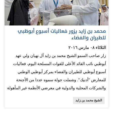
الاستراتيجيين للمؤسسة في تنفيذ المشروع وهم طارق أحمد
سعيد الواحدي المدير التنفيذي للعمليات بشركة أغذية ومحمد
غانم المنصوري نائب الرئيس التنفيذي والدكتورة أسماء
السويدي مدير المبيعات الحكومية بشركة الفوعة للتمور
محمد بن زايد يزور فعاليات أسبوع أبوظبي
وسهل ملحم مدير المبيعات الإقليمي في شركة أغذية. تطور
للطيران والفضاء
المشروع وقال محمد الخوري مدير مشروع السلع الوطنية
الثلاثاء ٠٨ مارس ٢٠١٦
المدعومة للمواطنين إن مشروع دعم السلع شهد تطوراً كبيراً
زار صاحب السمو الشيخ محمد بن زايد آل نهيان ولي عهد
وخاصة في أعداد المستفيدين منه .. وكذلك السلع المدعومة
أبوظبي نائب القائد الأعلى للقوات المسلحة اليوم، فعاليات
المقدمة لهم والتي تشمل 50 سلعة تسد معظم حاجات الأسر
أسبوع أبوظبي للطيران والفضاء بمركز أبوظبي الوطني
المواطنة المعيشية اليومية، وأضاف إن المنتجات الوطنية التي
للمعارض "أدنيك". وشملت جولة سموه عددا من الأجنحة
تدعمها المؤسسة للمواطنين هي سلع أساسية وتمثل الغذاء
والشركات المحلية والدولية في معرضي الأنظمة غير المأهولة
الرئيسي للأسرة المواطنة وأهما سلع…
"يومكس 2016" ومعرض المحاكاة والتدريب اللذين يقامان
الشيخ محمد بن زايد
ضمن فعاليات "أسبوع أبوظبي للطيران والفضاء". واطلع
سموه في معرض الأنظمة غير المأهولة على أهم الابتكارات