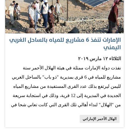
استهدفت 127 ألفاً و789 شخصاً من الأسر المحتاجة
والمتضررة في محافظة شبوة بمعدل 1660 طناً و920
كيلوغراماً. المصدر: البيان
الإمارات تنفذ 6 مشاريع للمياه بالساحل الغربي
اليمني
الثلاثاء ١٢ مارس ٢٠١٩
نفذت دولة الإمارات ممثلة في هيئة الهلال الأحمر ستة
مشاريع للمياه في 6 قرى بمديرية "ذو باب" بالساحل الغربي
لليمن ليرتفع بذلك عدد القرى المستفيدة من مشاريع المياه
الجديدة في المديرية إلى 12 قرية، وذلك في استجابة سريعة
من "الهلال" لنداء أهالي تلك القرى التي كانت تعاني شحا في
المياه. شملت المشاريع الستة، إعادة تأهيل الآبار الإرتوازية في
الهلال الأحمر الإماراتي
قرى "الوطن والجافر والعميسي والنزيلة والمطابع وشعنون"