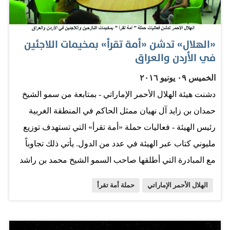
المتمثلة في المواد الغذائية الأساسية، والمستلزمات الإيوائية،
والاحتياجات الإغاثية الأخرى. وأكد الدكتور محمد عتيق
«الهلال» تدشن «أمة تقرأ» بمخيمات اللاجئين
الفلاحي، الأمين العام لهيئة الهلال الأحمر، أن الهيئة تتابع
في الأردن والعراق
الأوضاع الإنسانية على الساحة السودانية منذ بداية تفاقم
الخميس ٠٩ يونيو ٢٠١٦
الظروف الناجمة عن السيول والأمطار، وتجاوبت على الفور
دشنت هيئة الهلال الأحمر الإماراتي - بمتابعة من سمو الشيخ
مع تداعيات الكارثة من خلال تعزيز قدرات نظيرتها السودانية
حمدان بن زايد آل نهيان ممثل الحاكم في المنطقة الغربية
للقيام بمهامها الإغاثية تجاه المنكوبين، وتعمل وبالتنسيق معها
رئيس الهيئة - فعاليات حملة «أمة تقرأ» التي تستهدف توزيع
لتنفيذ البرنامج الإغاثي الذي يوفر احتياجات آلاف الأسر في
مليوني كتاب عبر الهيئة في عدد من الدول. يأتي ذلك تجاوباً
المناطق المتأثرة في عدد من الولايات السودانية. وأشار إلى
مع المبادرة التي أطلقها صاحب السمو الشيخ محمد بن راشد
أن وفد الهيئة سيشرف على عمليات…
آل مكتوم نائب رئيس الدولة رئيس مجلس الوزراء حاكم دبي
الهلال الأحمر الإماراتي
حملة أمة تقرأ
«رعاه الله» لتوفير 5 ملايين كتاب للطلاب المحتاجين في
مخيمات اللاجئين وإنشاء 2000 مكتبة حول العالم الإسلامي.
تفاصيل بناء على توجيهات سمو الشيخ حمدان بن زايد آل نهيان