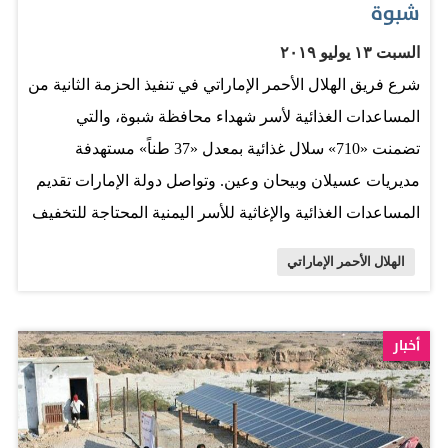
شبوة
السبت ١٣ يوليو ٢٠١٩
شرع فريق الهلال الأحمر الإماراتي في تنفيذ الحزمة الثانية من
المساعدات الغذائية لأسر شهداء محافظة شبوة، والتي
تضمنت «710» سلال غذائية بمعدل «37 طناً» مستهدفة
مديريات عسيلان وبيحان وعين. وتواصل دولة الإمارات تقديم
المساعدات الغذائية والإغاثية للأسر اليمنية المحتاجة للتخفيف
من معاناتها وتحسين ظروفها المعيشية في ظل تفاقم
الهلال الأحمر الإماراتي
الأوضاع الإنسانية وتزامناً مع «عام التسامح». وعبر
المستفيدون عن شكرهم وتقديرهم لدولة الإمارات قيادة
وشعباً على هذا العون الكبير واللفتة الإنسانية التي ستسهم
أخبار
في التخفيف من معاناة الكثير من الأسر في ظل الظروف
المعيشية الصعبة. يذكر أن عدد السلال الغذائية التي تم توزيعها
منذ بداية «عام التسامح» بلغت 28 ألفاً و220 سلة غذائية