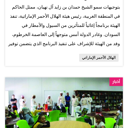
لمشاريع البنية التحتية والمشاريع الإغاثية والصحية. واكد أن
بتوجيهات سمو الشيخ حمدان بن زايد آل نهيان، ممثل الحاكم
ضخ مياه المشروع بواسطة تقنية الطاقة…
في المنطقة الغربية، رئيس هيئة الهلال الأحمر الإماراتية، تنفذ
الهيئة برنامجاً إغاثياً للمتأثرين من السيول والأمطار في
السودان. وغادر الدولة أمس متوجهاً إلى العاصمة الخرطوم،
وفد من الهيئة للإشراف على تنفيذ البرنامج الذي يتضمن توفير
الاحتياجات الغذائية والإيوائية والصحية. ويستهدف البرنامج
الهلال الأحمر الإماراتي
آلاف الأسر المتضررة من السيول التي اجتاحت عدداً من
الولايات السودانية، وخلفت أضراراً بشرية ومادية كبيرة.
وشهدت 13 ولاية سودانية، مؤخراً، من أصل 18، أزمة إنسانية
أخبار
حقيقية بسبب السيول الناجمة عن هطول أمطار غزيرة تأثر
بها أكثر من 80 ألف شخص في ظروف صعبة، إلى جانب
تدمير آلاف المنازل في تلك الولايات. وتلقت هيئة الهلال
الأحمر الإماراتية نداءات إنسانية من نظيرتها السودانية
للمساهمة في عمليات إغاثة المتأثرين، وتوفير احتياجاتهم