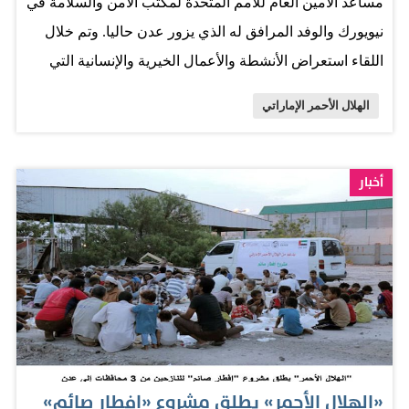
مساعد الأمين العام للأمم المتحدة لمكتب الأمن والسلامة في
نيويورك والوفد المرافق له الذي يزور عدن حاليا. وتم خلال
اللقاء استعراض الأنشطة والأعمال الخيرية والإنسانية التي
تقدمها هيئة الهلال الأحمر الإماراتي في محافظات عدن ولحج
الهلال الأحمر الإماراتي
وأبين والضالع وتعز بمناسبة عام زايد. وقدم مدير الهلال
الأحمر الإماراتي شرحا عن مجمل الأنشطة والمشاريع
والأعمال الخيرية التي نفذها الهيئة منذ بداية العام 2018 عام
أخبار
زايد بشكل مفصل عن كل مرحلة من مراحل الأنشطة.
واستعرض آل علي أمام ممثلي الأمم المتحدة بعض أعمال
هيئة الهلال الأحمر الإماراتي ومنها مشاريع حفر آبار المياه في
المناطق الأشد تضررا وأهمها بئر القبيطة في محافظة لحج
إضافة الى توفير مضخات المياه لعدن وإعادة تأهيل عدد من
المدارس في المحافظات المحررة وإغاثة النازحين بالسلل
الغذائية. واطلع الوفد الأممي على تفاصيل مشروع المحطة
«الهلال الأحمر» يطلق مشروع «إفطار صائم»