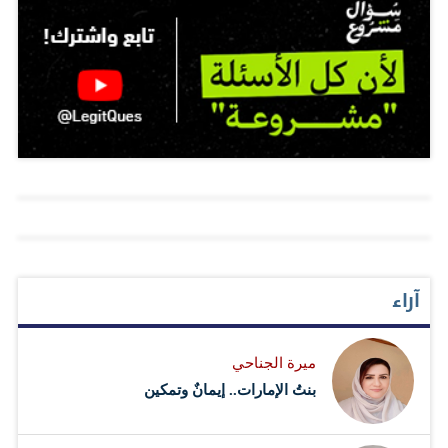
بسرعة تنفيذ الحملة وتوسيع قاعدة الأفراد والدول المستفيدة
من فعالياتها بدأت الهيئة أمس عمليات توزيع نصف مليون
كتاب على النازحين العراقيين واللاجئين السوريين في
كردستان العراق، كما تم تخصيص نصف مليون كتاب للاجئين
السوريين في المخيمات الأردنية. وأعلنت هيئة الهلال الأحمر
في بيان صحافي تفاصيل الخطة التي وضعتها لإنجاح فعاليات
الحملة وتحقيق غاياتها الإنسانية والعلمية والمعرفية وتوسيع
مظلة المستفيدين منها خاصة في الدولة التي تواجه تحديات
كبيرة في مجال توفير الكتاب المدرسي والاطلاع بصورة
آراء
عامة. دور متعاظم وأفاد الدكتور محمد عتيق الفلاحي الأمين
العام للهيئة بأن مبادرة صاحب السمو الشيخ محمد بن راشد
ميرة الجناحي
آل مكتوم في هذا الصدد تجسد الدور المتعاظم لدولة الإمارات
بنتُ الإمارات.. إيمانٌ وتمكين
وقيادتها الرشيدة في نشر نور العلم والمعرفة لدحر…