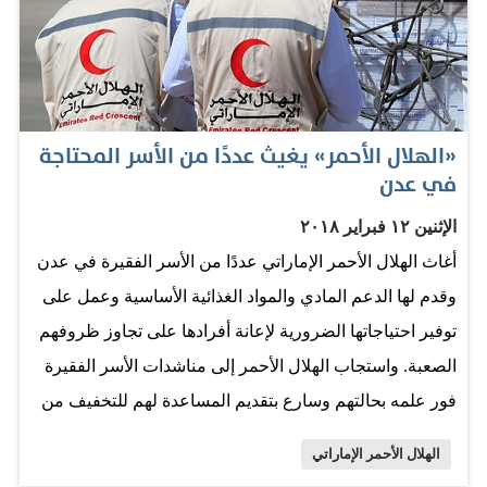
عدن منذ بداية شهر رمضان المبارك.. معبرا عن شكره لدولة
الإمارات لتقديمها مختلف المساعدات للنازحين والمواطنين
في عدن مما خفف عنهم المعاناة التي يتكبدونها جراء الحرب
والنزوح. من ناحيتهم عبر جموع النازحين المستفيدين من
«الهلال الأحمر» يغيث عددًا من الأسر المحتاجة
مشروع إفطار صائم عن امتنانهم وشكرهم لدولة الإمارات
في عدن
العربية المتحدة الشقيقة قيادة وحكومة وشعبا على ما
الإثنين ١٢ فبراير ٢٠١٨
يقدمونه من دعم ومساعدة للنازحين ولعموم المواطنين
أغاث الهلال الأحمر الإماراتي عددًا من الأسر الفقيرة في عدن
اليمنيين في مختلف محافظات الجمهورية. المصدر: الاتحاد
وقدم لها الدعم المادي والمواد الغذائية الأساسية وعمل على
توفير احتياجاتها الضرورية لإعانة أفرادها على تجاوز ظروفهم
الصعبة. واستجاب الهلال الأحمر إلى مناشدات الأسر الفقيرة
فور علمه بحالتهم وسارع بتقديم المساعدة لهم للتخفيف من
معاناتهم ورسم البسمة على وجوههم. وأرسل الهلال الأحمر
الهلال الأحمر الإماراتي
فريقاً لتلمس احتياجات الأسر المعوزة وتقديم العون والدعم