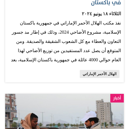
في باكستان
الثلاثاء ١٨ يونيو ٢٠٢٤
نفذ مكتب الهلال الأحمر الإماراتي في جمهورية باكستان
الإسلامية، مشروع الأضاحي 2024، وذلك في إطار مد جسور
التعاون والعطاء مع كل الشعوب الشقيقة والصديقة. ومن
المتوقع أن يصل عدد المستفيدين من توزيع الأضاحي لهذا
العام حوالي 4000 عائلة في جمهورية باكستان الإسلامية، بعد
أن عززت الهيئة المشروع على الساحة المحلية والخارجية
الهلال الأحمر الإماراتي
ليشمل عدداً كبيراً من الأسر المتعففة والشرائح المحتاجة
والفئات الأكثر تأثراً من ظروف الحياة المعيشية الصعبة.
وحرص مكتب الهيئة على توسيع مظلة المستفيدين من
أخبار
مشروع الأضاحي هذا العام في جميع أنحاء باكستان بما يحقق
تطلعات هيئة الهلال الأحمر الإماراتي في دعم ومساندة
أصحاب الحاجات والأسر المتعففة. وام