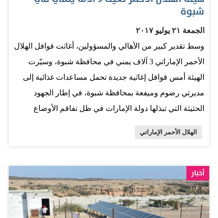
شبوة
الجمعة ٢١ يوليو ٢٠١٧
وسط تقدير كبير من الأهالي والمسؤولين، أغاثت قوافل الهلال
الأحمر الإماراتي 3 آلاف يمني في محافظة شبوة، وسيّرت
الهيئة أمس قوافل إغاثية جديدة تحمل مساعدات غذائية إلى
مديرتي رضوم وميفعة بمحافظة شبوة، في إطار الجهود
الحثيثة التي تبذلها دولة الإمارات في ظل تفاقم الأوضاع
الإنسانية التي تعصف بسكان تلك المناطق. ويعيش أهالي
الهلال الأحمر الإماراتي
مديريتي رضوم وميفعة، أوضاعاً معيشية بالغة السوء ما
استدعى إرسال قوافل إغاثية وتوجه فريق ميداني تابع للهيئة
لتلمس احتياجاتهم في إطار جهود الهيئة للوصول إلى المناطق
أخبار
الفقيرة. ميدانياً أفشلت القوات السعودية هجوماً لميليشيات
الحوثي وحرس المخلوع صالح قبالة منطقتي جيزان ونجران،
وذكرت مصادر عسكرية أن القوات السعودية قتلت خمسين