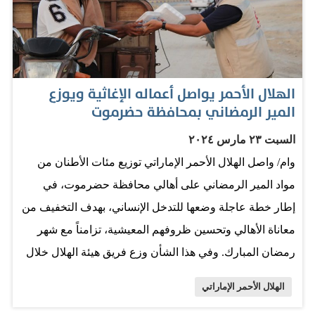
الهلال الأحمر يواصل أعماله الإغاثية ويوزع
المير الرمضاني بمحافظة حضرموت
السبت ٢٣ مارس ٢٠٢٤
وام/ واصل الهلال الأحمر الإماراتي توزيع مئات الأطنان من
مواد المير الرمضاني على أهالي محافظة حضرموت، في
إطار خطة عاجلة وضعها للتدخل الإنساني، بهدف التخفيف من
معاناة الأهالي وتحسين ظروفهم المعيشية، تزامناً مع شهر
رمضان المبارك. وفي هذا الشأن وزع فريق هيئة الهلال خلال
الثلث الأول من شهر رمضان المبارك 1122 سلة غذائية،
الهلال الأحمر الإماراتي
استفاد منها 4822 فردا من الأسر إلى جانب مرضى السرطان