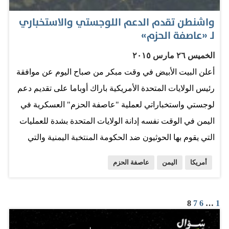
وشعبه من عدوان الميليشيات الحوثية المدعومة من قوى
إقليمية هدفها بسط هيمنتها على اليمن وجعلها قاعدة لنفوذها
واشنطن تقدم الدعم اللوجستي والاستخباري
لـ «عاصفة الحزم»
في المنطقة مما جعل التهديد لا يقتصر على أمن اليمن
واستقراره وسيادته فحسب…
الخميس ٢٦ مارس ٢٠١٥
أعلن البيت الأبيض في وقت مبكر من صباح اليوم عن موافقة
رئيس الولايات المتحدة الأمريكية باراك أوباما على تقديم دعم
لوجستي واستخباراتي لعملية "عاصفة الحزم" العسكرية في
اليمن في الوقت نفسه إدانة الولايات المتحدة بشدة للعمليات
التي يقوم بها الحوثيون ضد الحكومة المنتخبة اليمنية والتي
تسببت في عدم الاستقرار والفوضى اللذين يهددان سلامة و
أمريكا
اليمن
عاصفة الحزم
رفاه جميع المواطنين اليمنيين. وأوضحت المتحدثة باسم
مجلس الأمن القومي الأمريكي برناديت ميهان أن الولايات
المتحدة كانت على اتصال وثيق مع الرئيس عبدربه منصور
8
7
6
…
1
هادي و الشركاء الإقليميين. وقالت: إنه رداً على تدهور الوضع