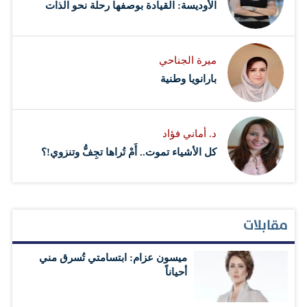
الأوديسة: القيادة بوصفها رحلة نحو الذات
ميرة الجناحي
بارانويا وطنية
د. أماني فؤاد
كل الأشياء تموت.. أَمْ تُراها تجِفُّ وتنزوي!؟
مقابلات
ميسون عزام: ابتسامتي تُسرق مني
أحياناً