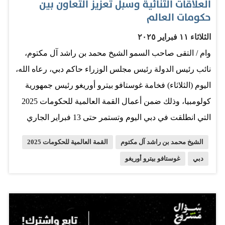
العلاقات الثنائية وسبل تعزيز التعاون بين
حكومات العالم
الثلاثاء ١١ فبراير ٢٠٢٥
وام / التقى صاحب السمو الشيخ محمد بن راشد آل مكتوم،
نائب رئيس الدولة رئيس مجلس الوزراء حاكم دبي، رعاه الله،
اليوم (الثلاثاء) فخامة غوستافو بيترو أوريغو رئيس جمهورية
كولومبيا، وذلك ضمن أعمال القمة العالمية للحكومات 2025
التي انطلقت في دبي اليوم وتستمر حتى 13 فبراير الجاري
تحت شعار" استشراف حكومات المستقبل". ورحّب صاحب
الشيخ محمد بن راشد آل مكتوم
القمة العالمية للحكومات 2025
السموّ الشيخ محمد بن راشد آل مكتوم، في مستهل اللقاء،
دبي
غوستافو بيترو أوريغو
بمشاركة فخامة غوستافو بيترو أوريغو في أعمال القمة
العالمية للحكومات 2025، حيث ألقى فخامته كلمة رئيسية
خلال فعاليات اليوم الأول من القمة. وجرى خلال اللقاء، الذي
حضره سموّ الشيخ مكتوم بن محمد بن راشد آل مكتوم، النائب