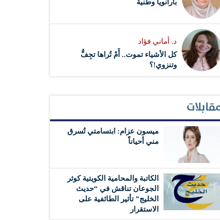
بارانويا وطنية
د. أماني فؤاد
كل الأشياء تموت.. أَمْ تُراها تجِفُّ
وتنزوي!؟
قابلات
ميسون عزام: ابتسامتي تُسرق
مني أحياناً
الكاتبة والمحامية الكويتية كوثر
الجوعان تناقش في “حديث
الخليج” تأثير الطائفية على
الاستقرار