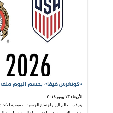
مباراة افتتاحية، مقابل تسعة تعادلات وأربع هزائ
المباريات الافتتاحية للمسابقة منذ سبعة أعوام.…
«كونغرس فيفا» يحسم اليوم ملف موند
الأربعاء ١٣ يونيو ٢٠١٨
يترقب العالم اليوم اجتماع الجمعية العمومية للاتح