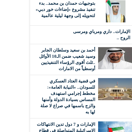
بتوجيهات حمدان بن محمد.. بدء
تنفيذ مشروع «إضاءات خور دبي»
لتحويله إلى وجهة ليلية عالمية
الإمارات.. داري ومرباي ومرسى
الروح ..
أحمد بن سعيد وسلطان الجابر
وسيد شعيب ضمن الـ10 الأوائل
..ثلث أقوى الرؤساء التنفيذيين
أوسطياً من الامارات
في قضية العتاد العسكري
للسودان.. «النيابة العامة»:
مخطط إجرامي استهدف
المساس بسيادة الدولة وأمنها
والزج باسمها في صراع لا صلة
لها به
الإمارات و 7 دول تدين الانتهاكات
الإسرائيلية المتواصلة في قطاع