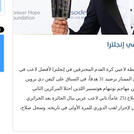
ي إنجلترا
طة لاعبي كرة القدم المحترفين في إنجلترا لأفضل لاعب في
الموسم الأحد. وتفوق صلاح، هداف الدوري الإنجليزي الممتاز برصيد 31 هدفاً، في السباق على كيفن دي بروين
جم توتنهام هوتسبير اللذين احتلا المركزين الثاني
والثالث على الترتيب في تصويت اللاعبين. وأصبح صلاح (25 عاماً) ثاني لاعب عربي ينال الجائزة بعد الجزائري
 بعدما قاد ليستر سيتي لإحراز لقب الدوري للمرة الأولى في تاريخه. وسجل صلاح،
الذي انضم إلى ليفربول قادماً من روما الصيف الماضي، 41 هدفاً في كل المسابقات هذا الموسم وقاد ناديه إلى
طالي السابق في لقاء الذهاب غداً الثلاثاء. وتوج صلاح