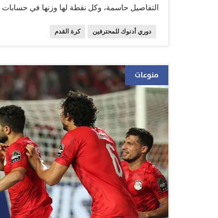
التفاصيل حاسمة، وكل نقطة لها وزنها في حسابات 
في 5 أسباب رئيسية تجعله المواجهة الأهم في الجو
دوري أدنوك للمحترفين
كرة القدم
الدور الكبير والمؤثر والقوي لجماهير كلا الفريقين 
التالي. اشتعال المنافسة السبب الأوضح في هذه الم
منوعات
وسجل 19 هدفاً واستقبل 7 أهداف بفارق 12 هدفاً. وهنا تكمن العقدة، فأي نتيجة غير فوز…