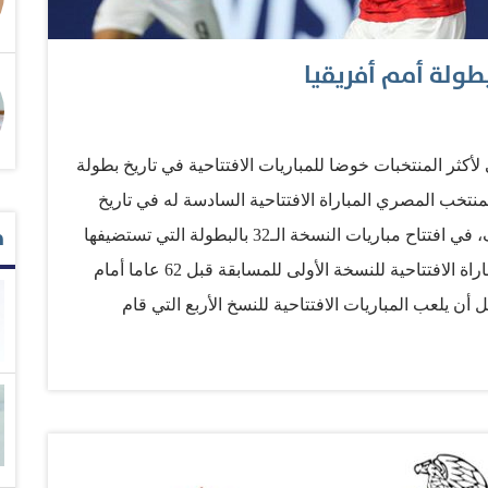
طولة أمم أفريقيا
كثر المنتخبات خوضا للمباريات الافتتاحية في تاريخ بطولة
نتخب المصري المباراة الافتتاحية السادسة له في تاريخ
م
البطولة أمام زيمبابوي الجمعة، وفاز بها بهدف نظيف، في افتتاح مباريات النسخة الـ32 بالبطولة التي تستضيفها
مصر حتى 19 يوليو المقبل. وخاض منتخب مصر المباراة الافتتاحية للنسخة الأولى للمسابقة قبل 62 عاما أمام
نتخب السودان، حيث انتهت بفوزه 2 / 1، قبل أن يلعب المباريات الافتتاحية للنسخ الأربع التي قام
عوام 1959 و1974 و1986 و2006، حقق خلالها ثلاثة انتصارات، مقابل خسارة وحيدة. ويحمل المنتخب
أفريقية، حيث يعد هو المنتخب الأكثر تتويجا بالبطولة برصيد
سبعة ألقاب، وهو الأكثر مشاركة في المسابقة، بعدما شارك في 24 نسخة، والأكثر خوضا للمباريات برصيد 91
مباراة، قبل هذه المباراة، والأكثر تحقيقا للانتصارات (51 فوزا) والأكثر تسجيلا للأهداف (155 هدفا). ومن إجمالي
31 مباراة افتتاحية، قبل مباراة أمس، كان صاحب الضيافة متواجدا كطرف في 29 نسخة، بعدما شهدت نسختا