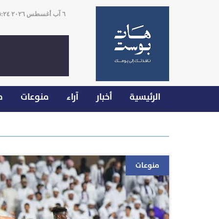
٦ آب أغسطس ٢٠٢٦ ١٥:٢٤
الرئيسية
أخبار
آراء
منوعات
م
منوعات