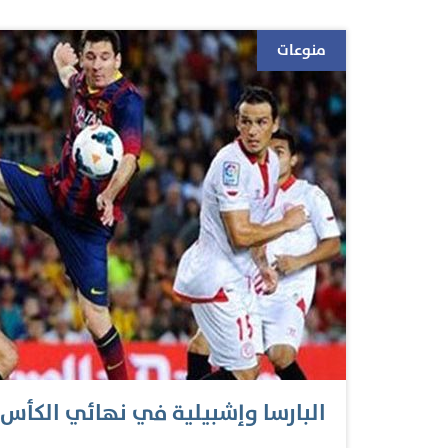
موسماً رائعاً حصد فيه أيضاً جائزة أفضل لاعب إفري
منوعات
إنجلترا السابق والناقد في هيئة الإذاعة البريطانية
وهو في أحد هذه المواسم التي عندما تنزل فيها المل
ويبتعد صلاح بهدف واحد عن تحطيم…
البارسا وإشبيلية في نهائي الكأس ا