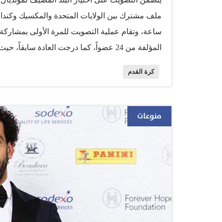
ساعة، وتقام عملية التصويت للمرة الأولى بمشاركة كل 
كرة القدم
معولاً على دعم قاري و«جغرافي»، وينافسه ملف للقا
منوعات
مشاركة 48 منتخباً بدلاً من 32
شوائب أبرزتها في تقريرها، منها «مخاطر مرتفعة» ف
المغربي، الملف الثلاثي المشترك،…