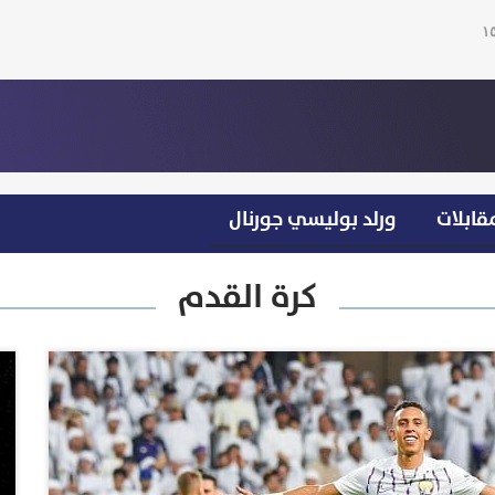
قابلات
ورلد بوليسي جورنال
كرة القدم