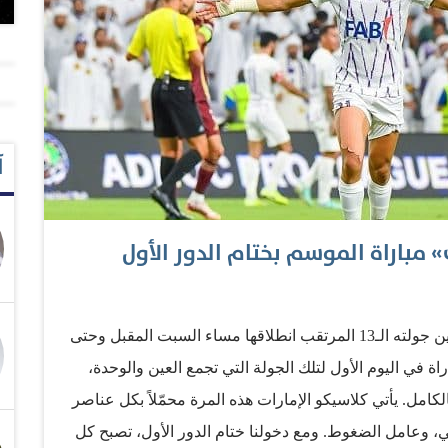
آ
معتز الشامي (أبوظبي): يدخل دوري أدنوك للمحترفين جولته الـ13 المرتقب انطلاقها مساء السبت المقبل وحتى
اراة في اليوم الأول لتلك الجولة التي تجمع العين والوحدة،
كامل. يأتي كلاسيكو الإمارات هذه المرة محمّلاً بكل عناصر
ني، وعامل الضغوط. ومع دخولنا ختام الدور الأول، تصبح كل