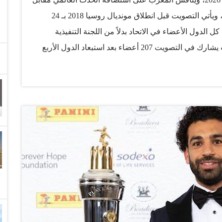
ملف مشترك بين الولايات المتحدة والمكسيك وكندا، ويأتي التصويت قبل انطلاق مونديال روسيا 2018 بـ 24
الدول الأعضاء في الاتحاد بدلاً من اللجنة التنفيذية
المؤلفة من 24 عضواً، كما درجت العادة سابقاً، حيث يشارك في التصويت 207 أعضاء بعد استبعاد الدول الأربع
المرشحة. ويطمح المغرب إلى استضافة المونديال في القارة السمراء للمرة الثانية بعد جنوب إفريقيا 2010،
رة الأميركية يستند إلى بنية تحتية جاهزة وخبرة في تنظيم
الأحداث الكبرى. وصب تقرير لجنة التقييم لصالح الملف المشترك، إذ نال علامة 4.0 من أصل 5، في مقابل 2.7
من 5 لصالح ملف المغرب الساعي للمرة الخامسة إلى استضافة المونديال، علماً أن نسخة 2026 ستشهد
 حالياً. ومنحت لجنة التقييم ملف المغرب الضوء الأخضر لمواصلة السباق، رغم
ي بعض المجالات لاسيما الملاعب التي يحتاج معظمها إلى
بناء من الصفر، والإقامة والنقل. وبحسب أنظمة «فيفا»، سيكون الأعضاء أمام 3 خيارات لدى التصويت: الملف