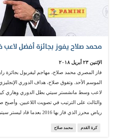
محمد صلاح يفوز بجائزة أفضل لاعب ف
الإثنين ٢٣ أبريل ٢٠١٨
فاز المصري محمد صلاح، مهاجم ليفربول بجائزة راب
لاعب وسط مانشستر سيتي بطل الدوري وهاري كين مها
رياض محرز الذي فاز بها 2016
كرة القدم
محمد صلاح
قبل نهائي دوري أبطال أوروبا حيث سيواجه فريقه الإي