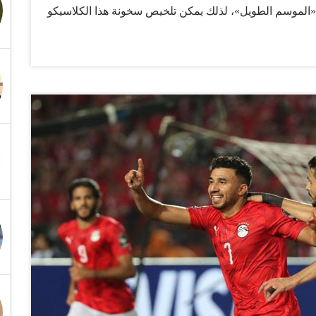
«الموسم الطويل»، لذلك يمكن تلخيص سخونة هذا الكلاسيكو
لة الأخيرة من النصف الأول، لاسيما أن أبرز تلك الأسباب، هو
تحديداً خلال الموسم الجاري، وهذا ما نستعرضه في التقرير
واجهة هو سيناريوهات جدول الترتيب، التي تجعل لقاء العين
والوحدة مختلفاً عن أي مباراة أخرى في الجولة، العين يدخل متصدراً برصيد 30 نقطة من 12 مباراة دون هزيمة
(9 انتصارات و3 تعادلات)، مسجلاً 25 هدفاً ومستقبلاً 8 فقط بفارق 17 هدفاً. وفي المقابل يأتي الوحدة ضمن دائرة
الخطر على الصدارة، حيث يمتلك قوة منافس حقيقي، عبر 7 انتصارات في 11 مباراة وخسارة واحدة فقط،