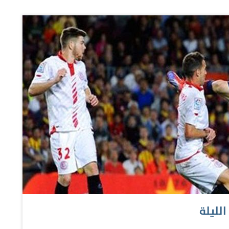
قي في يناير، بعدما قاد منتخب مصر إلى نهائي كأس الأمم
الإفريقية 2017،ثم ساهم في عودة بلاده لنهائيات كأس العالم لأول مرة منذ 1990. وقال آلان شيرر قائد منتخب
 (بي.بي.سي) عن صلاح «كل كرة يلمسها تبدو أنها تسكن الشباك
عب لا تأمل في التسجيل، لكن تعلم أنك ستسجل بالتأكيد».
لليلة