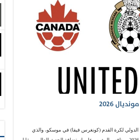
المسابقة عامي 1970 بالسودان و1992 في السنغال غياب صاحب الأرض. وحقق أصحاب الأرض الفوز في 16
م، وحقق المنتخب المصري أول فوز لأصحاب الأرض في
يال 2026
اد الدولي لكرة القدم (كونغرس فيفا) في موسكو، والذي
يتضمن التصويت على اختيار البلد المضيف لمونديال 2026، وينافس المغرب على استضافة الحدث العالمي مقابل