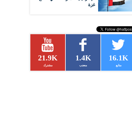
غزة
21.9K
1.4K
16.1K
متابع
معجب
مشترك