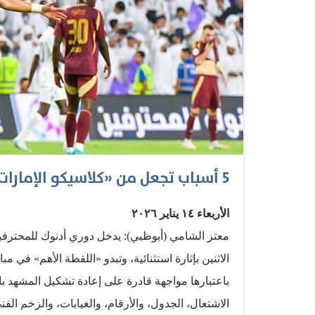
5 أسباب تجعل من «كلاسيكو الإمارات» مباراة الموسم بختام الدور الأول
الأربعاء ١٤ يناير ٢٠٢٦
الاثنين بإثارة استثنائية، وتبدو «اللقطة الأهم» في مب
باعتبارها مواجهة قادرة على إعادة تشكيل المشهد بال
الاشتعال، الجدول، والأرقام، والغيابات، والزخم الف