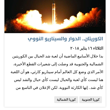
فيها كيم مع مسؤولين كبار من كوريا الجنوبية منذ توليه مهام
منصبه في عام 2011، ويأتي بعد زيارة كيم يو جونج، شقيقة
الزعيم الكوري الشمالي لكوريا الجنوبية في فبراير الماضي،
خلال دورة الألعاب الأولمبية الشتوية. ويرى مراقبون أن
الاجتماع ربما يمهد الطريق لإجراء محادثات بين بيونج يانج
الكوريتان.. الحوار والسيناريو النووي
والولايات المتحدة. وذكرت وكالة أنباء يونهاب الكورية الجنوبية
الثلاثاء ١٦ يناير ٢٠١٨
أن زوجة كيم، ري سول جو، التي نادراً ما تظهر علناً، شاركت
بدا خلال الأسابيع الماضية أن لعبة شد الحبال بين الكوريتين
في مأدبة العشاء. ولم تتوفر على الفور أية تفاصيل عن
الشمالية والجنوبية قد وصلت إلى شعيرات القطع الأخيرة،
«الاتفاق» الذي تم التوصل إليه. وذكرت يونهاب أن وفد كوريا
الأمر الذي وضع كل العالم أمام سيناريو كارثي، هو أن اللعبة
الجنوبية سيعود إلى بلاده الثلاثاء، بعد اجتماعات اخرى مع
هنا ليست كأي لعبة والحبال ليست كأي حبال والشد ليس
المسؤولين الكوريين الشماليين في بيونج يانج. المصدر:…
كأي شد.. إنها الكارثة النووية. لكن الإعلان في التاسع من
الشهر الجاري عن أول محادثات رسمية بين الجانبين منذ ثلاث
كوريا الجنوبية
كوريا الشمالية
سنوات، ساهم في بث بعض التفاؤل بنزع الفتيل والنزول تحت