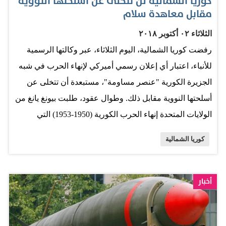
كوريا الشمالية لن تتخلى عن أسلحتها النووية
مقابل معاهدة سلام
الثلاثاء ٠٢ أكتوبر ٢٠١٨
رفضت كوريا الشمالية، اليوم الثلاثاء، عبر وكالتها الرسمية
للأنباء، اعتبار أي إعلان رسمي أميركي لإنهاء الحرب في شبه
الجزيرة الكورية "عنصر مساومة"، مستبعدة أن تتخلى عن
أسلحتها النووية مقابل ذلك. وطوال عقود، طلبت بيونغ يانغ من
الولايات المتحدة إنهاء الحرب الكورية (1950-1953) التي
توقفت بهدنة لكن ليس بمعاهدة سلام، واعتبرت، أن إعلان
كوريا الشمالية
نهاية الحرب يساهم في خفض دائم للتوتر في شبه الجزيرة.
وطرح الزعيم الكوري الشمالي، خلال قمة الشهر الماضي في
بيونغ يانغ مع الرئيس الكوري الجنوبي مون جاي-إن، إمكانية
أخبار
إغلاق مجمع يونغبيون النووي، اذا ما اتخذت واشنطن "تدابير
موازية". لكنه لم يقدم أي إيضاح حول ما يمكن أن تكون عليه