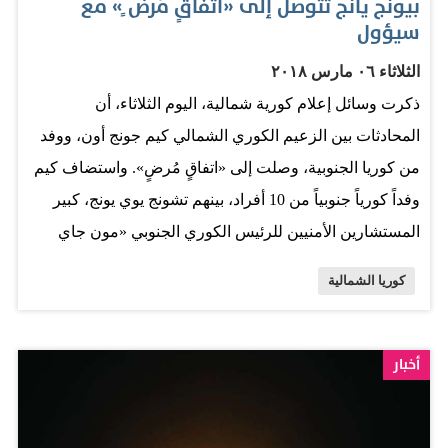
بيونج يانج تتوصل إلى «اتفاقٍ مُرض ٍ» مع
إمكانية عقد قمة، لكنه أضاف أنه لم يتم تحديد موقع من بين
سيؤول
قوائم الخيارات. وطلب المسؤولان عدم الكشف عن اسميهما.
الثلاثاء ٠٦ مارس ٢٠١٨
وكشف الرئيس الأميركي، في وقت سابق يوم الثلاثاء، عن أن
ذكرت وسائل إعلام كورية شمالية، اليوم الثلاثاء، أن
الولايات المتحدة تجري محادثات مباشرة "على مستويات
المحادثات بين الزعيم الكوري الشمالي كيم جونج أون، ووفد
رفيعة للغاية" مع كوريا الشمالية في محاولة لترتيب قمة بينه
من كوريا الجنوبية، وصلت إلى «اتفاقٍ مُرضٍ». واستضاف كيم
وبين الزعيم الكوري الشمالي. وردا…
وفداً كورياً جنوبياً من 10 أفراد، بينهم تشونج يوي يونج، كبير
المستشارين الأمنيين للرئيس الكوري الجنوبي «مون جاي
إن»، على مأدبة عشاء ليل الاثنين، وعقد «محادثات مفتوحة»
كوريا الشمالية
مع الوفد، بحسب ما ذكرت وكالة الأنباء المركزية الرسمية في
كوريا الشمالية. وشملت المناقشات عقد قمة محتملة وسبل
«تخفيف التوترات العسكرية الحادة في شبه الجزيرة الكورية»
أخبار
ومواصلة الحوار، وفقاً لما ذكرته الوكالة في مقال باللغة
الإنجليزية. وكان ذلك الحدث بمثابة المرة الأولى التي يجتمع