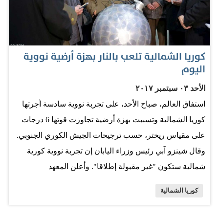
الهيدروجينية. وردت كوريا الجنوبية على التجربة النووية بإجراء
مناورة بالذخيرة الحية قبالة سواحلها الشرقية يوم الاثنين في
محاكاة لمهاجمة موقع التجارب النووية الكوري الشمالي
كوريا الشمالية تلعب بالنار بهزة أرضية نووية
"بونغي-ري"، كهدف افتراضي. ولقيت التجربة الكورية
اليوم
الشمالية تنديدا من واشنطن التي هددت باستخدام كل الوسائل
الأحد ٠٣ سبتمبر ٢٠١٧
للرد على بيونغ يانغ بما في ذلك الخيار النووي. المصدر: البيان
استفاق العالم، صباح الأحد، على تجربة نووية سادسة أجرتها
كوريا الشمالية وتسببت بهزة أرضية تجاوزت قوتها 6 درجات
على مقياس ريختر، حسب ترجيحات الجيش الكوري الجنوبي.
وقال شينزو آبي رئيس وزراء اليابان إن تجربة نووية كورية
شمالية ستكون "غير مقبولة إطلاقا". وأعلن المعهد
الجيولوجي الأميركي أن "الانفجار" الذي سجل في الساعة
كوريا الشمالية
12,00 بتوقيت بيونغ يانغ (3,00 ت غ) كان بقوة زلزال بدرجة
6,3، مشيرة إلى "انفجار" محتمل في منجم بكوريا الشمالية.