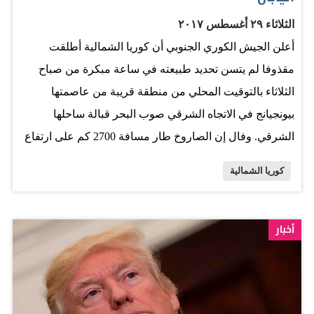
كل من مركز شبكات الزلازل الصيني وهيئة المسح
الثلاثاء ٢٩ أغسطس ٢٠١٧
الجيولوجي الأميركية «عن وقوع انفجار بلغت قوته 3ر6 درجة
أعلن الجيش الكوري الجنوبي أن كوريا الشمالية أطلقت
على مقياس ريختر بالقرب من موقع التجارب النووية في
مقذوفا لم يتسن تحديد طبيعته في ساعة مبكرة من صباح
كوريا الشمالية». وبعد ساعة من وقوع الهزة الأرضية، أعلنت
الثلاثاء بالتوقيت المحلي من منطقة قريبة من عاصمتها
وكالة أنباء «يونهاب» الكورية الجنوبية وقوع هزة ثانية بلغت
بيونجيانج في الاتجاه الشرقي صوب البحر قبالة ساحلها
قوتها…
الشرقي. وفال إن الصاروخ طار مسافة 2700 كم على ارتفاع
550كيلو متر. فيما قالت هيئة الإذاعة والتلفزيون اليابانية إن
كوريا الشمالية
صاروخ كوريا الشمالية مر فوق اليابان. ونبهت الحكومة
اليابانية الناس في شمال اليابان إلى ضرورة اتخاذ الاحتياطات
إزاء صاروخ محتمل من كوريا الشمالية. وقال رئيس الحكومة
أخبار
اليابانية بأن بلاده ستتخذ كل الاجراءات لضمان أمن اليابانيين.
المصدر: البيان