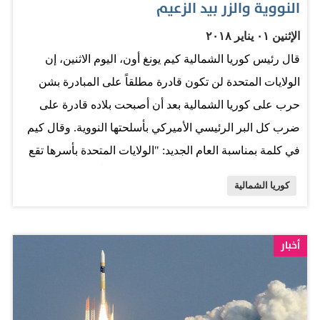
النووية والزر بيد الزعيم
الرئيس الأميركي دونالد ترامب في منتجعه في مارالاغو
الإثنين ٠١ يناير ٢٠١٨
بفلوريدا، حول ذلك «الزر النووي»، اكتفى بالرد «سنرى
قال رئيس كوريا الشمالية كيم يونغ أون، اليوم الاثنين، إن
سنرى». وفي المقابل، اعتمد كيم جونغ أون، لهجة تصالحية
الولايات المتحدة لن تكون قادرة مطلقاً على المبادرة بشن
حيال سيئول، ملمحاً للمرة الأولى إلى احتمال إرسال بلاده
حرب على كوريا الشمالية بعد أن أصبحت بلاده قادرة على
وفداً للمشاركة في دورة الألعاب الأولمبية الشتوية لعام 2018،
ضرب كل البر الرئيسي الأميركي بأسلحتها النووية. وقال كيم
التي تستضيفها مدينة بيونغ…
في كلمة بمناسبة العام الجديد: "الولايات المتحدة بأسرها تقع
في مرمى أسلحتنا النووية والزر النووي دائماً على مكتبي وهذا
كوريا الشمالية
واقع وليس تهديداً". وأكد كيم أن كوريا الشمالية "قادرة على
مواجهة أي تهديد نووي من الولايات المتحدة وهي تملك (قوة)
ردع قوية تستطيع منع الولايات المتحدة من اللعب بالنار".
أخبار
ودعا الرئيس الكوري الشمالي بلاده إلى تعزيز إنتاج الرؤوس
النووية والصواريخ الباليستية، ما يظهر عزمه على تحقيق
طموحاته العسكرية رغم المعارضة الدولية. وعززت بيونغ يانغ