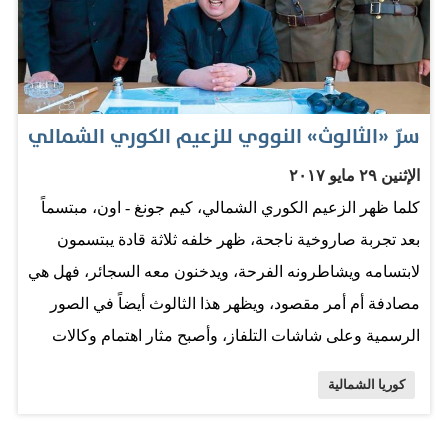
جيف ديفيز في إفادة صحافية «تفاصيل تقييمنا سرية لأسباب
آمل أن تفهموها» معترفا فقط بأن الصاروخ يمكنه التحليق
لمسافة 5500 كيلومتر وهو المدى الأدنى لما تعتبره الوزارة
صاروخاً باليستياً عابراً للقارات. في هذه الأجواء المتوترة، قال
سرّ «الثالوث» النووي للزعيم الكوري الشمالي
سفير الصين لدى الأمم المتحدة لو جيي إن واشنطن وبيونغ
الإثنين ٢٩ مايو ٢٠١٧
يانغ تتحملان المسؤولية الرئيسية لتخفيف التوتر بينهما وليس
كلما ظهر الزعيم الكوري الشمالي، كيم جونغ - اون، مبتسماً
الصين. وقال لو جيي للصحافيين في نيويورك «مهما كانت
بعد تجربة صاروخية ناجحة، ظهر خلفه ثلاثة قادة يبتسمون
قدرات الصين، فإن جهودها لن تعطي نتائج عملية لأن هذا
لابتسامه ويشاطرونه الفرحة، ويدخنون معه السجائر، فهل هي
يعتمد على الطرفين الرئيسيين». المصدر: البيان
مصادفة أم أمر مقصود، ويظهر هذا الثالوث أيضاً في الصور
الرسمية وعلى شاشات التلفاز، وأصبح مثار اهتمام وكالات
الاستخبارات والأمن الغربية. هؤلاء الرجال الثلاثة الذين انتقاهم
كوريا الشمالية
الزعيم الكوري الشمالي لتطوير برنامجه النووي، هم الجنرال
السابق في سلاح الجو، ري بيونغ كول، وعالم المقذوفات، كيم