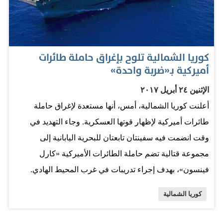
العقوبات. وكان هذا المسؤول يتحدث قبل الإعلان عن إجراء
تجربة إطلاق الصاروخ البالستي الجديدة. وقال متحدث باسم
الكرملين على هامش زيارة للرئيس الروسي فلاديمير بوتين
كوريا الشمالية تلوح بإغراق حاملة طائرات
إلى بكين إن بوتين قلق إزاء التجربة الصاروخية التي أجرتها
أميركية بـ«ضربة واحدة»
كوريا الشمالية اليوم الأحد منذ انتخاب الرئيس الكوري الجنوبي
الإثنين ٢٤ أبريل ٢٠١٧
مون جاي-إن الذي اعتبر هذه الخطوة «استفزازًا متهوراً».
أعلنت كوريا الشمالية، أمس، أنها مستعدة لإغراق حاملة
المصدر: الاتحاد
طائرات أميركية لإظهار قوتها العسكرية. وجاء التهديد في
وقت انضمت فيه سفينتان تابعتان للبحرية اليابانية إلى
مجموعة قتالية تضم حاملة الطائرات الأميركية «كارل
فينسون»، بهدف إجراء تدريبات في غرب المحيط الهادي.
وواصلت بيونغيانغ نبرة التحدي. وقالت "رودونغ سينمون"
كوريا الشمالية
صحيفة حزب العمال الحاكم في كوريا الشمالية في تعليق:
«قواتنا الثورية مستعدة للقتال وإغراق حاملة الطائرات