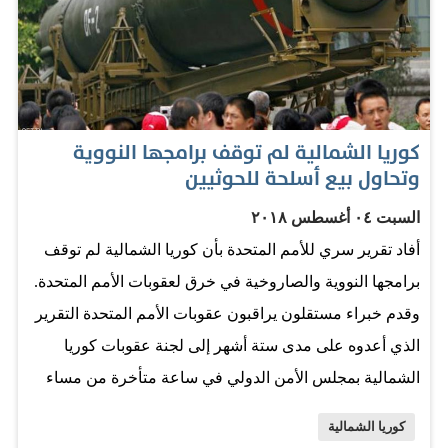
هذه التدابير. وكشفت وكالة الأنباء الكورية الشمالية، اليوم
الثلاثاء، أن بعض الخبراء الأميركيين طرحوا تبادلاً ممكناً بين
إعلان ينهي الحرب ونزع السلاح النووي. واوضحت وكالة الأنباء
الكورية الشمالية، أن "إنهاء الحرب ليست هدية يقدمها شخص
إلى شخص آخر. وهذا لا يمكن أن يكون عنصر مساومة
كوريا الشمالية لم توقف برامجها النووية
للتوصل إلى نزع سلاح كوريا الشمالية النووي". وأوضحت
وتحاول بيع أسلحة للحوثيين
الوكالة، أن بيونغ يانع على استعداد لاتخاذ "تدابير مثل النزع
السبت ٠٤ أغسطس ٢٠١٨
الطائل" لترسانتها النووية "اذا ما اتخذت الولايات المتحدة
أفاد تقرير سري للأمم المتحدة بأن كوريا الشمالية لم توقف
تدابير موازية"، لكنها من جديد لم تقدم تفاصيل. واعتبر شو
برامجها النووية والصاروخية في خرق لعقوبات الأمم المتحدة.
سونغ-ريول، الخبير في المعهد الاستراتيجي لأامن القومي، إن
وقدم خبراء مستقلون يراقبون عقوبات الأمم المتحدة التقرير
كوريا الشمالية قد تسعى من خلال هذا الإعلان إلى تقليص…
الذي أعدوه على مدى ستة أشهر إلى لجنة عقوبات كوريا
الشمالية بمجلس الأمن الدولي في ساعة متأخرة من مساء
أمس الجمعة. وقال الخبراء في التقرير المؤلف من 149
كوريا الشمالية
صفحة إن كوريا الشمالية "لم توقف برامجها النووية