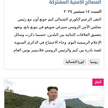
المصالح الأمنية المشتركة
السبت ١٤ سبتمبر ٢٠٢٤
التقى الزعيم الكوري الشمالي كيم جونغ أون مع رئيس
مجلس الأمن الروسي سيرغي شويغو في بيونغ يانغ، وتعهد
بتعميق العلاقات الثنائية بين البلدين، حسبما ذكرت وسائل
الإعلام الرسمية اليوم. وجاء الاجتماع في الذكرى السنوية
لقمة نادرة بين كيم والرئيس الروسي فلاديمير بوتين العام
الماضي في مركز «فستوشني كوسمودروم» الفضائي في
روسيا
كوريا الشمالية
منطقة أمور الروسية، حيث تعهد كيم بدعمه الكامل لموسكو.
وخلال محادثاتهما أمس، قام كيم وشويغو بتبادل وجهات النظر
في قضايا تعميق الحوار الاستراتيجي بين البلدين وتعزيز
أخبار
التعاون للدفاع عن المصالح الأمنية المشتركة وبشأن الوضع
الإقليمي والدولي، حسبما ذكرت وكالة الأنباء المركزية
الكورية الشمالية. وأضافت الوكالة أن الجانبين توصلا إلى