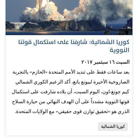
بشكل ملحوظ جهودها خلال العام الماضي لتطوير برنامجيها
النووي والباليستي المحظورين، بالرغم من العقوبات المتعددة
التي تفرضها الأمم المتحدة واللغة العدائية المتزايدة من جانب
واشنطن. وقال كيم: "علينا إنتاج كميات كبيرة من الرؤوس
كوريا الشمالية: شارفنا على استكمال قوتنا
النووية والصواريخ وتسريع نشرها". في 31 ديسمبر 2017 أعلن
النووية
قائد أركان الجيش الأميركي الأسبق مايك مولن أن الولايات
السبت ١٦ سبتمبر ٢٠١٧
المتحدة "لم تكن يوماً أكثر قرباً" من حرب نووية مع كوريا
بعد ساعات فقط على تنديد الأمم المتحدة «الحازم» بالتجربة
الشمالية، معتبراً أن الرئيس الأميركي دونالد ترمب أشاع
الصاروخية الأخيرة لبيونغ يانغ، أكد الزعيم الكوري الشمالي
أجواء "خطيرة للغاية". وكان وزير الخارجية الأميركي ريكس
كيم جونغ-اون، اليوم السبت، أن بلاده شارفت على استكمال
تيلرسون تعهّد الأربعاء الماضي "إبقاء الضغوط" على كوريا
قوتها النووية مشدداً على أن الهدف النهائي من حيازة السلاح
الشمالية من أجل…
الذري هو «تحقيق توازن قوى حقيقي» مع الولايات المتحدة.
وتابع كيم متجاهلاً على ما يبدو البيان الصادر عن مجلس الأمن
كوريا الشمالية
الدولي أن «الهدف النهائي هو تحقيق توازن قوى حقيقي مع