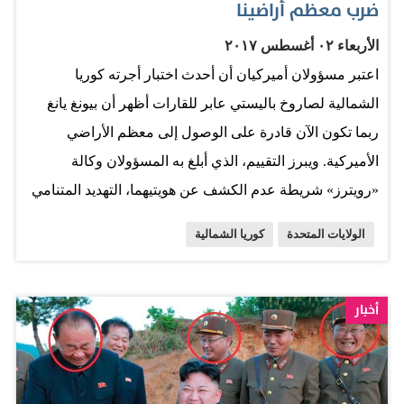
ضرب معظم أراضينا
الأربعاء ٠٢ أغسطس ٢٠١٧
اعتبر مسؤولان أميركيان أن أحدث اختبار أجرته كوريا
الشمالية لصاروخ باليستي عابر للقارات أظهر أن بيونغ يانغ
ربما تكون الآن قادرة على الوصول إلى معظم الأراضي
الأميركية. ويبرز التقييم، الذي أبلغ به المسؤولان وكالة
«رويترز» شريطة عدم الكشف عن هويتيهما، التهديد المتنامي
الذي تشكله برامج كوريا الشمالية النووية والصاورخية وقد
الولايات المتحدة
كوريا الشمالية
يزيد الضغط على إدارة الرئيس دونالد ترامب كي ترد على تلك
التهديدات. وقالا: إن الزعيم الكوري الشمالي كيم جونج أون
يريد تطوير صاروخ باليستي عابر للقارات لمنع أي هجوم على
أخبار
بلاده ولاكتساب مشروعية دولية، وليس لشن هجوم على
الولايات المتحدة أو حلفائها يعرف أنه سيكون انتحاراً. بدوره،
قال الناطق باسم وزارة الدفاع الأميركية الكابتن بالبحرية