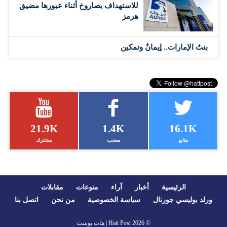
للاستهداف بصاروخ أثناء عبورها مضيق
هرمز
بنتُ الإمارات.. إيمانٌ وتمكين
21.9K
1.4K
16.1K
متابع
معجب
مشترك
الرئيسية
أخبار
آراء
منوعات
مقابلات
ورلد بوليسي جورنال
سياسة الخصوصية
من نحن
اتصل بنا
© 2026
Hatt Post | هات بوست