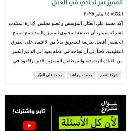
المميز سر نجاحي في العمل
الثلاثاء ١٤ يناير ٢٠٢٥
أكد محمد علي العبّار، المؤسس وعضو مجلس الإدارة المنتدب
لشركة إعمار، أن صناعة المحتوى المميز والمبدع مع المنتج
الحقيقي أفضل طريقة للتسويق بدلاً من الاعتماد على الطرق
التقليدية، لافتاً إلى أن نجاحه في عمله يعود إلى الدعم الكبير
من القيادة الرشيدة، والموظفين المميزين الذين رافقوه في
مسيرته المهنية. وفي جلسة «لماذا تخليت عن فريق
شركة إعمار
محمد بن راشد
محمد علي العبّار
التسويق؟» التي عقدت الأثنين أرجع العبار الفضل في
الإنجازات المحققة طيلة مسيرته المهنية إلى الله عز وجل، ثم
صاحب السمو الشيخ محمد بن راشد آل مكتوم، نائب رئيس
الدولة رئيس مجلس الوزراء حاكم دبي، رعاه الله، الذي منحه
فرصاً متعددة للعمل، ودعماً ونصحاً مستمرين، إضافة إلى
الآلاف من الموظفين المميزين الذين عملوا معه طيلة 35 سنة.