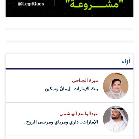
واعتبر العبار التسويق مجرد «بروباغندا»، مشدداً على أن
السؤال الحقيقي الذي يجب طرحه هو: هل لدي منتج حقيقي
أم لا؟ هذه الفلسفة تركز على القيمة الحقيقية التي يقدمها
المنتج بدلاً من الاعتماد على الدعاية المبالغ فيها. وقال:
«انطلاقاً من ذلك قررنا إلغاء التعامل مع شركات التسويق
الخارجي، حيث لا نعتمد على أي إعلانات خارجية، ونركز على
آراء
الجودة والأسعار والثقة والنزاهة للوصول إلى المستهلك، كما
نمتلك فريقاً من أفضل الموظفين الذين يعملون بجد ونزاهة
ميرة الجناحي
ومن دون أي فريق للتسويق». واستعرض العبار فيديو إعلانياً
بنتُ الإمارات.. إيمانٌ وتمكين
قصيراً بلغت تكلفته 70 ألف دولار، لكنه حقق…
عبدالواسع الهاشمي
الإمارات.. داري ومرباي ومرسى الروح ..