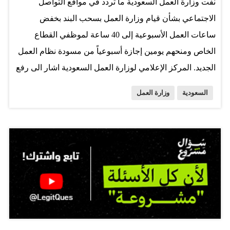
نفت وزارة العمل السعودية ما تردد في مواقع التواصل
الاجتماعي بشأن قيام وزارة العمل بسحب البند بخفض
ساعات العمل الأسبوعية إلى 40 ساعة لموظفي القطاع
الخاص ومنحهم يومين إجازة أسبوعياً من مسودة نظام العمل
الجديد. المركز الإعلامي لوزارة العمل السعودية اشار الى رفع
المسودة الى لجهات العُليا المختصة لإقرارها أو إبداء
السعودية
وزارة العمل
الملاحظات عليها، ولم تقم وزارة العمل السعودية بسحب أيِّ
من بنودها أو لوائحها التي رُفعِتْ ودعا مدير المركز الإعلامي
كافة وسائل الإعلام من التثبت والتحقق من الأخبار التي تنشر
والتي يمكن معرفتها عن طريق الموقع الرسمي للوزارة أو
حساباتها الموثقة في مواقع التواصل الاجتماعي. المصدر:
CNBC عربية