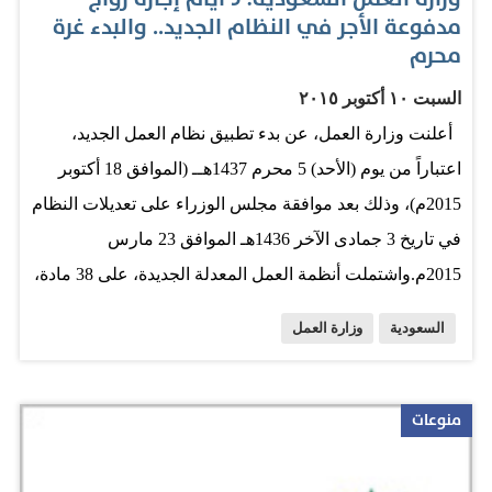
مدفوعة الأجر في النظام الجديد.. والبدء غرة
محرم
السبت ١٠ أكتوبر ٢٠١٥
أعلنت وزارة العمل، عن بدء تطبيق نظام العمل الجديد،
اعتباراً من يوم (الأحد) 5 محرم 1437هــ (الموافق 18 أكتوبر
2015م)، وذلك بعد موافقة مجلس الوزراء على تعديلات النظام
في تاريخ 3 جمادى الآخر 1436هـ الموافق 23 مارس
2015م.واشتملت أنظمة العمل المعدلة الجديدة، على 38 مادة،
حاكت في مضامينها منظومةسوق العمل وتفرعاته، حيث
السعودية
وزارة العمل
تنوعت بين مواد متعلقة بالتدريب والتأهيل وأخرى بامتيازات
التوطين، ومواد مرتبطة بعقد العمل، وكذلك مواد متعلقة بعمل
المرأة وآليات التفتيش، إضافة إلى نظام الإجازات
منوعات
للموظفين.ونص النظام الجديد المتعلق بالإجازات للعاملين
على، أنه من حق العامل الحصول على إجازة بأجر كامل لمدة