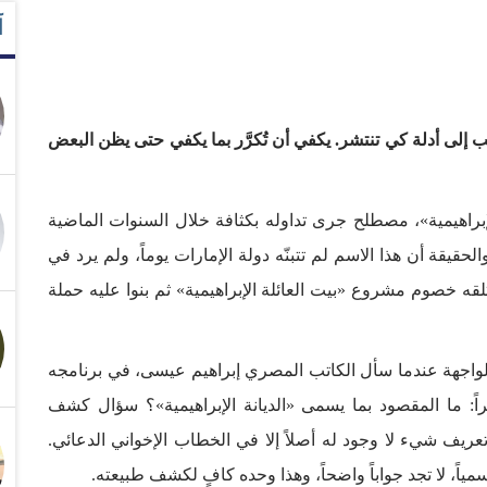
آ
إلى أدلة كي تنتشر. يكفي أن تُكرَّر بما يكفي حتى يظن البعض
براهيمية»، مصطلح جرى تداوله بكثافة خلال السنوات الماضية
قيقة أن هذا الاسم لم تتبنّه دولة الإمارات يوماً، ولم يرد في
قه خصوم مشروع «بيت العائلة الإبراهيمية» ثم بنوا عليه حملة
واجهة عندما سأل الكاتب المصري إبراهيم عيسى، في برنامجه
اً: ما المقصود بما يسمى «الديانة الإبراهيمية»؟ سؤال كشف
ريف شيء لا وجود له أصلاً إلا في الخطاب الإخواني الدعائي.
اً، لا تجد جواباً واضحاً، وهذا وحده كافٍ لكشف طبيعته.