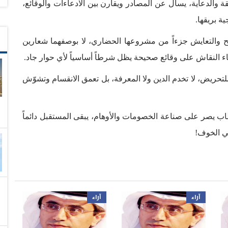
 والدعاية، يسأل عن المصادر ويقارن بين الادعاءات والوقائع،
ة بريقها.
والتعايش جزءاً من مشروعها الحضاري، لا بوصفهما شعارين
بناء النقاش على وقائع صحيحة يظل شرطاً أساسياً لأي حوار جاد.
حريض، لا تخدم الدين ولا المعرفة، بل تعمق الانقسام وتشوّش
يصر على صناعة الخصومات والأوهام، يبقى المستقبل دائماً
في الخوف!
آراء
آراء