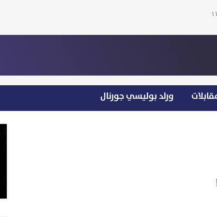
قابلات
ورلد بوليسي جورنال