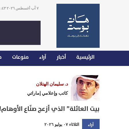
٧ آب أغسطس ٢٠٢٦ ١١:٤٣
الرئيسية
أخبار
آراء
منوعات
م
د. سليمان الهتلان
كاتب وإعلامي إماراتي
بيت العائلة” الذي أزعج صنّاع الأوهام!
آراء
الثلاثاء ٠٧ يوليو ٢٠٢٦