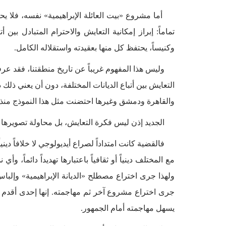
أما مشروع «بيت العائلة الإبراهيمية» نفسه، فلا يحم
تماماً: إبراز إمكانية التعايش والاحترام المتبادل بين
وكنيساً، يحتفظ كل منها بعقيدته واستقلاله الكامل.
وليس هذا المفهوم غريباً عن تاريخ منطقتنا، فقد عر
التعايش بين أتباع الديانات المختلفة، دون أن يعني ذلك 
والقاهرة ودمشق وغيرها احتضنت مثل هذا النموذج منذ
الجديد إذن ليس فكرة التعايش، بل محاولة تصويرها ال
فالقضية كانت امتداداً لصراع أيديولوجي لا خلافاً ديني
مع المختلف دينياً أو ثقافياً باعتبارها تهديداً دائماً
ولهذا جرى اختراع مصطلح «الديانة الإبراهيمية» وإلباس
جرى اختراع مشروع آخر ثم مهاجمته. إنها إحدى أقدم و
يسهل مهاجمته أمام الجمهور.