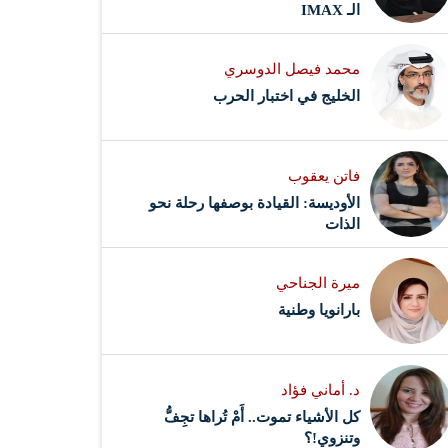
الـ IMAX
محمد فيصل الدوسري ​
‏الخليج في اختبار الحرب
فاتن يعقوب
الأوديسة: القيادة بوصفها رحلة نحو
الذات
ميرة الجناحي
بارانويا وطنية
د. أماني فؤاد
كل الأشياء تموت.. أَمْ تُراها تجِفُّ
وتنزوي!؟