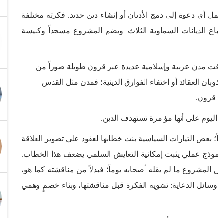
ل أي دعوة إلى دمج الأديان أو إنشاء دين جديد. فكرته مختلفة
 أتباع الديانات السماوية الثلاث. ويضم المشروع مسجداً وكنيسة
فت مدن عربية وإسلامية عديدة عبر قرون طويلة صوراً من
ذوبان العقائد أو اختفاء الفوارق الدينية؛ فمدن مثل القدس
 قرون.
يوم على أنها مؤامرة تستهدف الدين.
اً؛ بعض التيارات السياسية بنت خطابها لعقود على تصوير العلاقة
، وأي نموذج عملي يثبت إمكانية التعايش السلمي يضعف هذا الخطاب.
 المشروع ما لم يقله أصحابه يوماً؛ فبدلاً من مناقشته كما هو،
سائل الدعاية: تشويه الفكرة قبل مناقشتها، وبناء خصمٍ وهمي