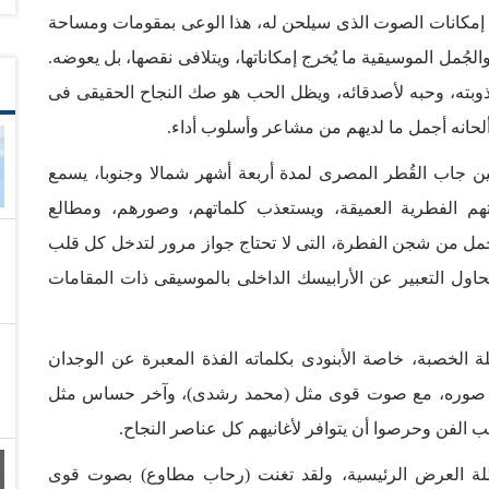
اؤه فى التقاط إمكانات الصوت الذى سيلحن له، هذا الوعى بمقومات ومساحة
لجُمل الموسيقية ما يُخرج إمكاناتها، ويتلافى نقصها، بل يعوضه.
عذوبته، وحبه لأصدقائه، ويظل الحب هو صك النجاح الحقيقى فى
 ألحانه أجمل ما لديهم من مشاعر وأسلوب أداء.
ن جاب القُطر المصرى لمدة أربعة أشهر شمالا وجنوبا، يسمع
تهم الفطرية العميقة، ويستعذب كلماتهم، وصورهم، ومطالع
تحمل من شجن الفطرة، التى لا تحتاج جواز مرور لتدخل كل قلب
تحاول التعبير عن الأرابيسك الداخلى بالموسيقى ذات المقامات
ة الخصبة، خاصة الأبنودى بكلماته الفذة المعبرة عن الوجدان
عة صوره، مع صوت قوى مثل (محمد رشدى)، وآخر حساس مثل
 الفن وحرصوا أن يتوافر لأغانيهم كل عناصر النجاح.
 العرض الرئيسية، ولقد تغنت (رحاب مطاوع) بصوت قوى