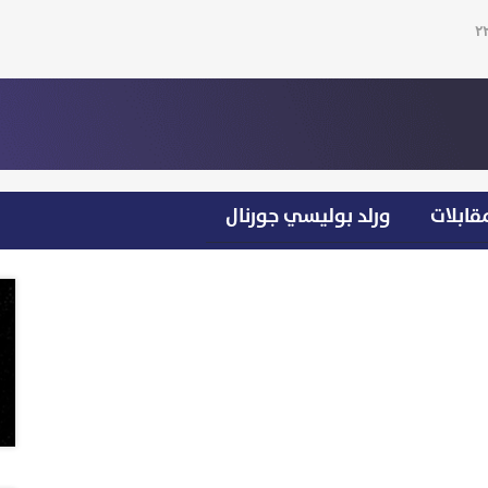
قابلات
ورلد بوليسي جورنال