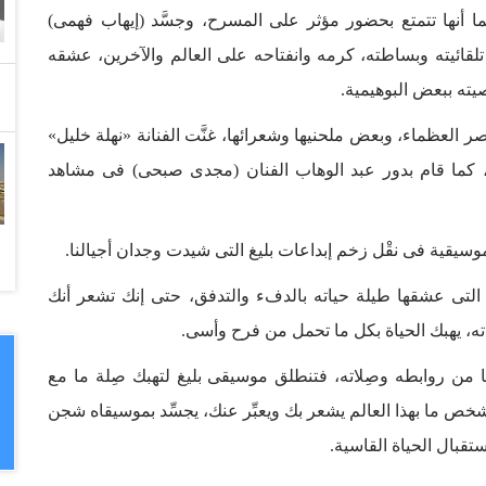
ما أنها تتمتع بحضور مؤثر على المسرح، وجسَّد (إيهاب فهمى)
قائيته وبساطته، كرمه وانفتاحه على العالم والآخرين، عشقه
ته ببعض البوهيمية.
العظماء، وبعض ملحنيها وشعرائها، غنَّت الفنانة «نهلة خليل»
، كما قام بدور عبد الوهاب الفنان (مجدى صبحى) فى مشاهد
موسيقية فى نقْل زخم إبداعات بليغ التى شيدت وجدان أجيالنا.
أة التى عشقها طيلة حياته بالدفء والتدفق، حتى إنك تشعر أنك
ته، يهبك الحياة بكل ما تحمل من فرح وأسى.
ثا من روابطه وصِلاته، فتنطلق موسيقى بليغ لتهبك صِلة ما مع
شخص ما بهذا العالم يشعر بك ويعبِّر عنك، يجسِّد بموسيقاه شجن
قبال الحياة القاسية.