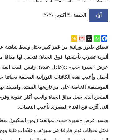
آراء
الجمعة ٣٠ أكتوبر ٢٠٢٠
تنطلق طيور نورانية من قمر كبير يحتل وسط شاشة ع
أثيرية تضرب بأجنحتها فوق الحياة؛ فتجعل لها مذاقا
عرض «سيرة حب» د:(عادل عبده)- رئيس البيت الفنى- ط
الموسيقية الخاصة على مر تاريخها الممتد، وامسك بهوي
الملحن الذى جعل مذاق الحياة والحب أكثر عذوبة وفرح
التى أثْرَت فن الغناء المصرى بأعذب النغمات.
يجسد عرض «سيرة حب» لمؤلفه: (أيمن الحكيم)، لقطات
تمثل لحظات توتر فارقة فى سيرته، وعلامات فنية ووجد