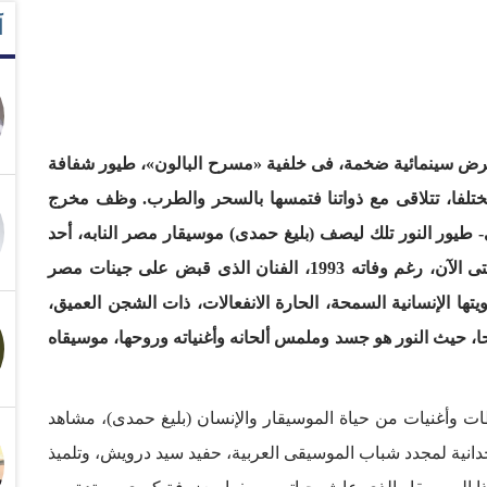
آ
رض سينمائية ضخمة، فى خلفية «مسرح البالون»، طيور شفافة
 مختلفا، تتلاقى مع ذواتنا فتمسها بالسحر والطرب. وظف مخرج
يور النور تلك ليصف (بليغ حمدى) موسيقار مصر النابه، أحد
أجمل وأعذب هذه الكائنات النورانية المحلقة بحياتنا حتى الآن، رغم وفاته 1993، الفنان الذى قبض على جينات مصر
تها الإنسانية السمحة، الحارة الانفعالات، ذات الشجن العميق،
ا، حيث النور هو جسد وملمس ألحانه وأغنياته وروحها، موسيقاه
 وأغنيات من حياة الموسيقار والإنسان (بليغ حمدى)، مشاهد
انية لمجدد شباب الموسيقى العربية، حفيد سيد درويش، وتلميذ