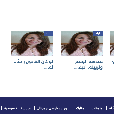
آراء
آراء
هندسة الوهم
لو كان القانون رادعًا..
وتزيينه: ‏ كيف…
لما…
راء
منوعات
مقابلات
ورلد بوليسي جورنال
سياسة الخصوصية