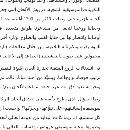
القصبجى وفوزى والسنباطى وعبدالوهاب والموجى، هذا
التكوينات الموسيقية الشجية، درويش الألحان التى جعل
ألحانه غزيرة حتى و
وجداننا ووعينا لتجعل من مشاعرنا طوابق متعددة، 
أوطاننا وانتصاراتها بين حنايا القلب والضلوع، وتارة 
الموسيقية، وتكويناته البلاغية، من خلال معالجات (بليغ
محمولين على صوت (النقشبندى) الصاعد إلى الأعالى فى ا
فى انشغالات الروح المتعَبة تجتازنا ألحان (بليغ)؛ لين
ترتيب فوضانا وأوجاعنا، ويشيِّد من أجلنا قبابا، عالما ث
ونحن نستعيد أدق مشاعرنا. فبعد سماعك لألحان بليغ؛ 
ربما السؤال الذى يطرح نفْسه على عشاق ألحان الرجُل،
بموسيقاه إنسانيتهم- على تنوُّعها- ويحرِّكها؟ وأحسب
كل مستمع: 1ــ ربما كانت البداية من تذوقه الع
وصورها، وعيه بموسيقى عروضها، إحساسه العالى بالكلم