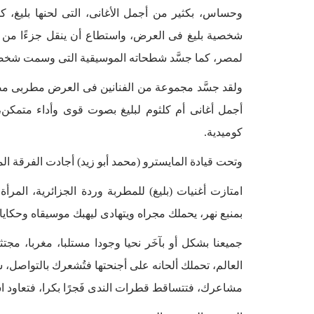
وحساس، بكثير من أجمل الأغانى، التى لحنها بليغ، ك
شخصية بليغ فى العرض، واستطاع أن ينقل جزءًا من تل
لمصر، كما جسَّد شطحاته الموسيقية التى وسمت شخصي
ولقد جسَّد مجموعة من الفنانين فى العرض مطربى مصر 
أجمل أغانى أم كلثوم لبليغ بصوت قوى وأداء متمكن
كوميدية.
وتحت قيادة المايسترو (محمد أبو زيد) أجادت الفرقة ال
امتازت أغنيات (بليغ) للمطربة وردة الجزائرية، المر
بمنبع نهر، يحملك مجراه ويتهادى ليهبك موسيقاه وحكايا
جميعنا بشكل أو بآخَر نحيا وجودا مستلبا، مغربا، مجت
العالم، تحملك ألحانه على أجنحتها فتُشعرك بالتواصل، 
مشاعرك، فتتساقط قطرات الندى فَجرًا بكرا، فتعاود است