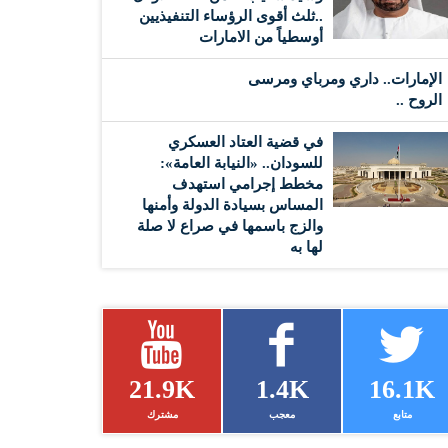
..ثلث أقوى الرؤساء التنفيذيين
أوسطياً من الامارات
الإمارات.. داري ومرباي ومرسى
الروح ..
في قضية العتاد العسكري
للسودان.. «النيابة العامة»:
مخطط إجرامي استهدف
المساس بسيادة الدولة وأمنها
والزج باسمها في صراع لا صلة
لها به
21.9K
1.4K
16.1K
متابع
معجب
مشترك