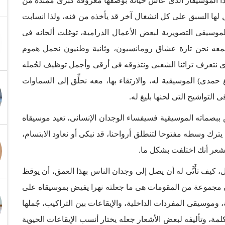
 الموسيقار الذى عاش حياته بوصفها معزوفة كبرى ممتدة من
 لها السبق على كل انشغال آخر قد يأخذه من فنه، ولذا انسابت
صلت لأكثر من 1300 أغنية، عدا الموسيقى التصويرية لبعض الأعمال الدرامية، توغلت ألحانه فى
فمعه نحن تارة عشاق رومانسيون، وثانية وطنيون نحمل هموم
أخرى نتعرف تراثنا الشعبى ونتذوقه فى أرقى وأجمل توظيف لجُمله
 حمدى) الموسيقية له، والارتقاء بها، معه نحلِّق إلى السماوات
لتواشيح التى لحنها بليغ له.
قش ببصماته الموسيقية فسيفساء الوجدان الإنسانى، تعيد موسيقاه
م يترك وسطه مفتوحا لتنطلق أرواحنا، قد نبكى أو نعاود الابتسام،
تشعر أنك اختلفت بشكل ما.
 كيف تأَتَّى له أن يصل إلى وجدان الناس بهذا العمق، أن يوقظ
 أن مجموعة من المقومات هى ما جعلته نهرا يفيض بموسيقاه على
الى للغة، وموسيقى المفردات الداخلية، والإيقاعات بين التراكيب، جُملها
ة، وتأليفه لبعض الأشعار جعله يختار أنسب الإيقاعات الحيوية