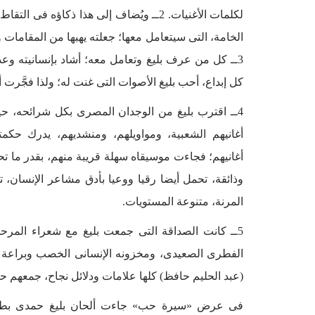
لكلمات الأغنيات. 2ــ ويُضاف إلى هذا ذك
الخامة، التى سيتعامل معها؛ جعلته يهبها من المقامات وا
3ــ كل من عرف بليغ وتعامل معه؛ أشاد بإنسانيته و
كل إبداع، أحب بليغ الأصوات التى غنت له؛ ولذا فجَّرت
4ــ اقترب بليغ من الوجدان المصرى بكل شرائحه، حي
أغانيهم الشعبية، ومواويلهم، ومنشديهم، يدرك حكم
أغانيهم؛ فجاءت موسيقاه سهلة قريبة منهم، بقدر ما 
وذائقة، تحمل أيضا رقيا ووعيا بأدق مشاعر الإنسان، 
المرنة، متنوعة المستويات.
5ــ كانت الصداقة التى جمعت بليغ مع شعراء المرحل
الفطرى الصعيدى، ومخزونه الإنسانى الخصب وبرا
(عبد الحليم حافظ) كلها علامات ودلائل نجاح، جمعهم حب
فى عرض «سيرة حب» جاءت ألحان بليغ حمدى بطلة