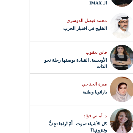
الـ IMAX
محمد فيصل الدوسري ​
‏الخليج في اختبار الحرب
فاتن يعقوب
الأوديسة: القيادة بوصفها رحلة نحو
الذات
ميرة الجناحي
بارانويا وطنية
د. أماني فؤاد
كل الأشياء تموت.. أَمْ تُراها تجِفُّ
وتنزوي!؟