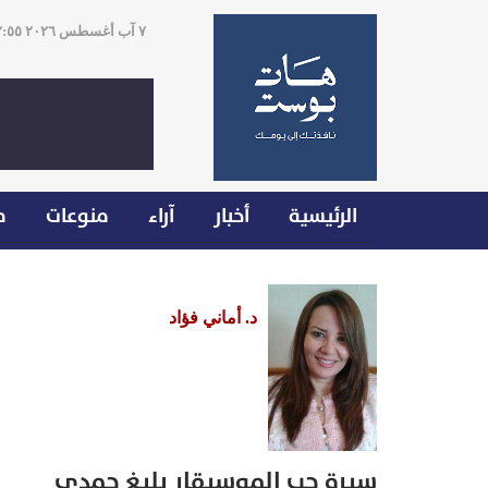
٧ آب أغسطس ٢٠٢٦ ٢٢:٥٥
الرئيسية
أخبار
آراء
منوعات
م
د. أماني فؤاد
سيرة حب الموسيقار بليغ حمدى