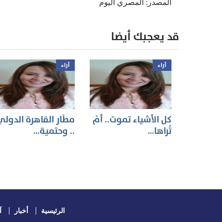
المصدر: المصري اليوم
قد يعجبك أيضا
آراء
آراء
كل الأشياء تموت.. أَمْ
مطَار القاهرة الدولي
تُراها…
.. وحتمية…
الرئيسية
أخبار
آ