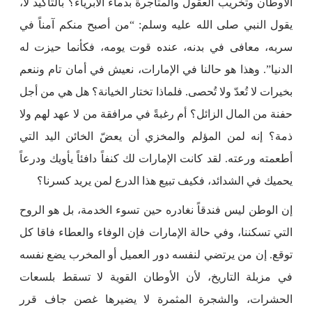
الأوطان وتخريب العقول والمتاجرة بدماء الأبرياء؟ بالتأكيد لا،
يقول النبي صلى الله عليه وسلم: “من أصبح منكم آمناً في
سربه، معافى في بدنه، عنده قوت يومه، فكأنما حيزت له
الدنيا”. وهذا هو حالنا في الإمارات، نعيش في أمان تام وننعم
بخيرات لا تُعدّ ولا تُحصى. فلماذا تختار الخيانة؟ هل هي من أجل
حفنة من المال الزائل؟ أم رغبةً في مرافقة من لا عهد لهم ولا
ذمة؟ إنه لمن المؤلم والمخزي أن يعضّ الخائن اليد التي
أطعمته ورعته. لقد كانت الإمارات لك كنفاً دافئاً يأويك ودرعاً
يحميك في الشدائد، فكيف تبيع هذا الدرع لمن يريد كسرنا؟
إن الوطن ليس فندقاً نغادره حين تسوء الخدمة، بل هو الروح
التي تسكننا، وفي حالة الإمارات فإن الوفاء والعطاء فاقا كل
توقع. إن من يرتضي لنفسه دور العميل أو المخرب يضع نفسه
في مزبلة التاريخ، لأن الأوطان القوية لا تسقط بلسعات
الحشرات، والشجرة المثمرة لا يضيرها غصن جاف قرر