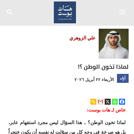
Toggle
navigation
علي الزوهري
لماذا تخون الوطن ؟!
آراء
الأربعاء ٢٢ أبريل ٢٠٢٦
خاص لـ هات بوست:
لماذا تخون الوطن؟ .. هذا السؤال ليس مجرد استفهام عابر،
بل هو صرخة في وجه كل من سوّلت له نفسه أن يكون خنجراً