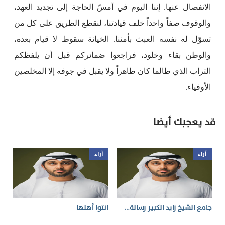
الانفصال عنها. إننا اليوم في أمسّ الحاجة إلى تجديد العهد،
والوقوف صفاً واحداً خلف قيادتنا، لنقطع الطريق على كل من
تسوّل له نفسه العبث بأمننا. الخيانة سقوط لا قيام بعده،
والوطن بقاء وخلود، فراجعوا ضمائركم قبل أن يلفظكم
التراب الذي طالما كان طاهراً ولا يقبل في جوفه إلا المخلصين
الأوفياء.
قد يعجبك أيضا
آراء
آراء
جامع الشيخ زايد الكبير رسالة…
انتوا أهلها