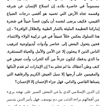
مسموماً في خاصرة بلاده. إن انسلاخ الإنسان عن شرفه
وقسمه تجاه الأرض التي تحميه هو أقصى درجات الضياع
القيمي، فكيف يرضى لنفسه أن يكون غصناً خبيثاً في شجرة
إماراتنا العظيمة المليئة بالثمار الطيبة والظلال الوافرة؟ ، إن
هذا السلوك يعكس خللاً عميقاً في في تركيبة الولاء والانتماء،
فحين يتحول البعض إلى عناصر وأدوات أيديولوجية لترهيب
الناس الذين لا يبحثون إلا عن الأمن والأمل والحياة المستقرة.
ما الذي يدفعك لتكون جزءاً من آلة الخراب وأنت تعيش في
كنف وطن أعطاك ما لم تحلم به؟ إن الإمارات لم تقدم لأبنائها
والمقيمين على أرضها إلا سبل العيش الكريم والرفاهية التي
يتمناها القاصي والداني، فهل جزاء الإحسان إلا الإحسان؟
إن الدين الإسلامي الذي يدّعي البعض السير على نهجه بريء
من أفعالهم براءة الذئب من دم يوسف، فهل يأمر الدين بتدمير