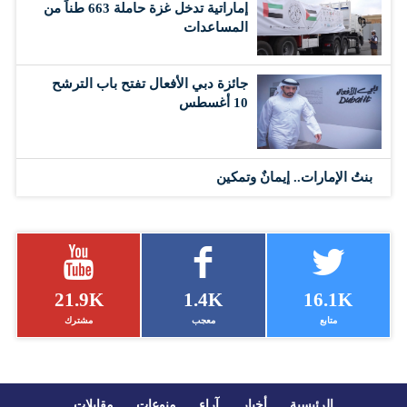
إماراتية تدخل غزة حاملة 663 طناً من
المساعدات
جائزة دبي الأفعال تفتح باب الترشح
10 أغسطس
بنتُ الإمارات.. إيمانٌ وتمكين
21.9K
1.4K
16.1K
متابع
معجب
مشترك
الرئيسية
أخبار
آراء
منوعات
مقابلات