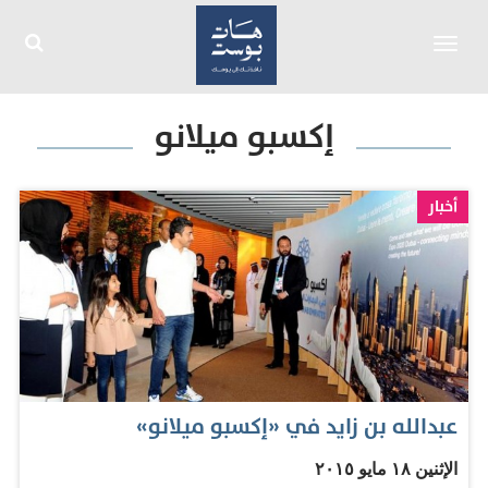
Toggle
navigation
إكسبو ميلانو
أخبار
عبدالله بن زايد في «إكسبو ميلانو»
الإثنين ١٨ مايو ٢٠١٥