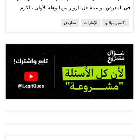
في المعرض . وسينشغل الزوار من الوهلة الأولى بالكرم
الإماراتي والقصص الشخصية ووسائل الإعلام المتقدمة
إكسبو ميلانو
الإمارات
معارض
والطعام الشهي والخبرات التفاعلية والعديد من التقنيات
المبتكرة . وقال سالم العامري المفوض العام لجناح الدولة
في إكسبو إن الإمارات قد اقتربت كثيراً من شعار إكسبو "غذاء
الكوكب طاقة للحياة"، وتابع: "نحن على دراية تامة بتأثير
البصمة الكربونية لمشاركة الدولة في إكسبو، وعندما تسنح لنا
الفرص للعمل بفاعلية في مجال الفضاء الإلكتروني سنقوم
بذلك، واليوم يمثل إحدى هذه الفرص" . رحب العامري
بالقائمين على المشروع ومنظمي إكسبو 2015 بميلانو وأعضاء
من فريق إكسبو الإمارات بمدينة مصدر أبوظبي، حيث تم
استضافة البث من قبل شركة مصدر نيابة عن المجلس
الوطني للإعلام . وهنأ منظمي إكسبو الإيطالي على اختيارهم
لشعار إكسبو "غذاء الكوكب طاقة للحياة" الذي يتوافق مع