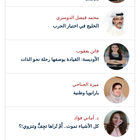
محمد فيصل الدوسري ​
‏الخليج في اختبار الحرب
فاتن يعقوب
الأوديسة: القيادة بوصفها رحلة نحو الذات
ميرة الجناحي
بارانويا وطنية
د. أماني فؤاد
كل الأشياء تموت.. أَمْ تُراها تجِفُّ وتنزوي!؟