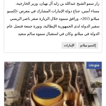
زار سمو الشيخ عبدالله بن زايد آل نهيان، وزير الخارجية،
مساء أمس، جناح دولة الإمارات المشارك في معرض «إكسبو
ميلانو 2015». ورافق سموه خلال الزيارة صقر ناصر الريسي
سفير الدولة لدى الجمهورية الإيطالية، ونورة جمعة قنصل عام
الدولة في ميلانو. وكان في استقبال سموه سالم سعيد
العامري مفوض عام جناح الدولة في المعرض، وعبدالله
إكسبو ميلانو
الإمارات
محمد العيدروس نائب المفوض، ومبارك غدير الظاهري مدير
الجناح. وشاهد سموه فيلم «شجرة العائلة»، والتقى بطلة
الفيلم الطفلة الإماراتية مهرة، معرباً عن إعجابه بموهبتها
منوعات
الفنية، كما شاهد عرضاً لفيلم عن «إكسبو دبي 2020».
المصدر: وام - الإمارات