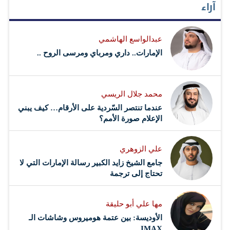
آراء
الثقافة الغذائية السائدة بإيطاليا وعزمهم على جعل إكسبو
يلعب دوراً إيجابياً في مناقشة القضايا التي تتعلق بتأمين غذاء
عبدالواسع الهاشمي
كاف وجيد وصحي ومستدام لكل البشرية . وقالت نوال
الإمارات.. داري ومرباي ومرسى الروح ..
الحوسني مديرة إدارة الاستدامة بشركة مصدر: "إن الشركة
فخورة بدعم تصميم جناح الدولة بإكسبو ميلانو 2015"…
محمد جلال الريسي
عندما تنتصر السّردية على الأرقام… كيف يبني
الإعلام صورة الأمم؟
علي الزوهري
جامع الشيخ زايد الكبير رسالة الإمارات التي لا
تحتاج إلى ترجمة
مها علي أبو حليقة
الأوديسة: بين عتمة هوميروس وشاشات الـ
IMAX