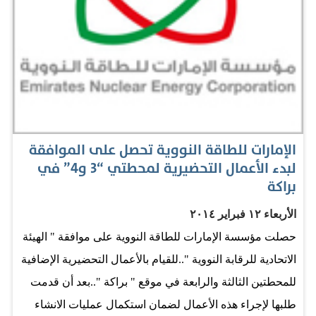
كل مكروه. قرقاش: اختيار موفق في رمزيته وصف معالي
الدكتور أنور قرقاش وزير الدولة للشؤون الخارجية، وزير
شؤون المجلس الوطني الاتحادي، اختيار 30 من نوفمبر كيوم
للشهيد بأنه اختيار موفق في رمزيته. وفي هذا الإطار، قال: إن
العيد الوطني المقبل سيكون أكثر بهجة، وفرصة للتأمل
الصادق المتجرد في معاني الولاء والتضحية. جاء ذلك في
تغريدة لمعاليه، أمس، على حسابه الشخصي في موقع
الإمارات للطاقة النووية تحصل على الموافقة
لبدء الأعمال التحضيرية لمحطتي “3 و4” في
التواصل الاجتماعي «تويتر». أهالي…
براكة
الأربعاء ١٢ فبراير ٢٠١٤
حصلت مؤسسة الإمارات للطاقة النووية على موافقة " الهيئة
الاتحادية للرقابة النووية "..للقيام بالأعمال التحضيرية الإضافية
للمحطتين الثالثة والرابعة في موقع " براكة "..بعد أن قدمت
طلبها لإجراء هذه الأعمال لضمان استكمال عمليات الانشاء