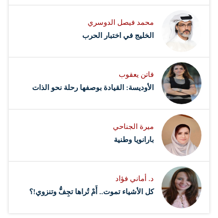
محمد فيصل الدوسري ​
‏الخليج في اختبار الحرب
فاتن يعقوب
الأوديسة: القيادة بوصفها رحلة نحو الذات
ميرة الجناحي
بارانويا وطنية
د. أماني فؤاد
كل الأشياء تموت.. أَمْ تُراها تجِفُّ وتنزوي!؟