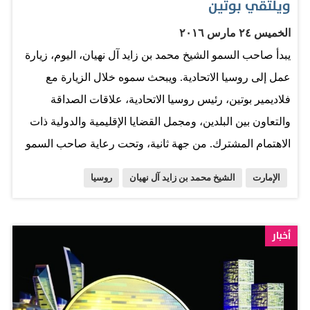
ويلتقي بوتين
الخميس ٢٤ مارس ٢٠١٦
يبدأ صاحب السمو الشيخ محمد بن زايد آل نهيان، اليوم، زيارة
عمل إلى روسيا الاتحادية. ويبحث سموه خلال الزيارة مع
فلاديمير بوتين، رئيس روسيا الاتحادية، علاقات الصداقة
والتعاون بين البلدين، ومجمل القضايا الإقليمية والدولية ذات
الاهتمام المشترك. من جهة ثانية، وتحت رعاية صاحب السمو
الشيخ خليفة بن زايد آل نهيان، رئيس الدولة، حفظه الله، حضر
الإمارت
الشيخ محمد بن زايد آل نهيان
روسيا
صاحب السمو الشيخ محمد بن زايد، مساء أمس، حفل
استقبال العرس الجماعي، بمناسبة زفاف الشيخ زايد بن سعيد
بن زايد آل نهيان إلى كريمة الشيخ سلطان بن طحنون آل
أخبار
نهيان، عضو المجلس التنفيذي، والشيخ أحمد بن ناصر بن زايد
آل نهيان إلى كريمة الشيخ سعيد بن طحنون آل نهيان،
بمشاركة 21 عريساً من أبناء الوطن. المصدر: صحيفة البيان