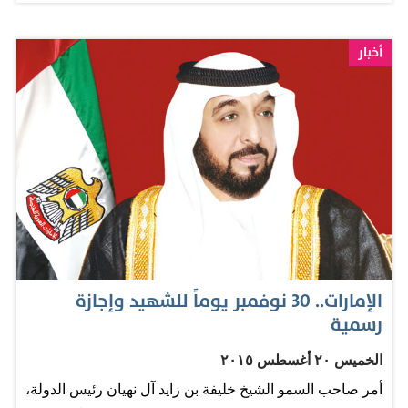
الثلث من الحكومة وثلثاً تمويلاً مصرفياً، والثلث الأخير من
مستثمرين. وسيضم المول أكبر مساحة لبيع التجزئة ومدينة
أخبار
رعاية صحية ومئة فندق تضم أكثر من 22 ألف غرفة. المصدر:
صحيفة البيان
الإمارات.. 30 نوفمبر يوماً للشهيد وإجازة
رسمية
الخميس ٢٠ أغسطس ٢٠١٥
أمر صاحب السمو الشيخ خليفة بن زايد آل نهيان رئيس الدولة،