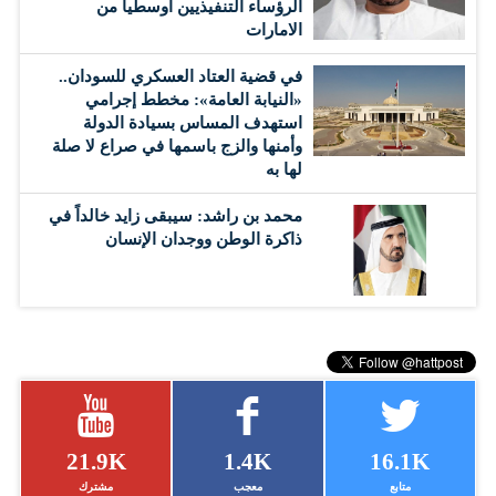
الرؤساء التنفيذيين أوسطياً من
الامارات
في قضية العتاد العسكري للسودان..
«النيابة العامة»: مخطط إجرامي
استهدف المساس بسيادة الدولة
وأمنها والزج باسمها في صراع لا صلة
لها به
محمد بن راشد: سيبقى زايد خالداً في
ذاكرة الوطن ووجدان الإنسان
21.9K
1.4K
16.1K
متابع
معجب
مشترك