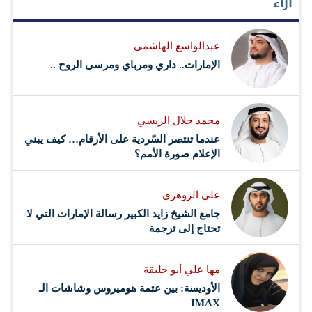
آراء
الحصول على هذه الرخصة في الأول من مارس 2013 وما زال
الطلب قيد المراجعة..كما سلمت المؤسسة دراسات تقييم
عبدالواسع الهاشمي
الآثار البيئية التي تتطلب الموافقة من هيئة البيئة - أبوظبي.
الإمارات.. داري ومرباي ومرسى الروح ..
وتسعى مؤسسة الإمارات للطاقة النووية لإنشاء برنامج نووي
سلمي يتبع أفضل المعايير العالمية في دولة الإمارات..وبحلول
محمد جلال الريسي
عام 2020 ستعمل المحطات النووية الأربع لإنتاج ما يصل/…
عندما تنتصر السّردية على الأرقام… كيف يبني
الإعلام صورة الأمم؟
علي الزوهري
جامع الشيخ زايد الكبير رسالة الإمارات التي لا
تحتاج إلى ترجمة
مها علي أبو حليقة
الأوديسة: بين عتمة هوميروس وشاشات الـ
IMAX