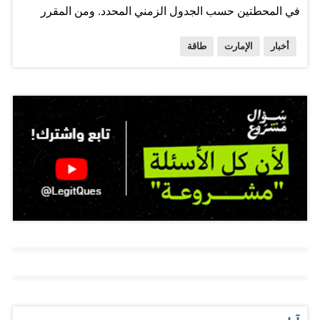
في المحطتين حسب الجدول الزمني المحدد. ومن المقرر
استكمال المحطة الثالثة في عام 2019 والمحطة الرابعة في
أخبار
الإمارت
طاقة
2020. واستلمت المؤسسة الموافقة من الهيئة الاتحادية
للرقابة النووية حيث وكانت هذه الموافقة جزءا من رخصة
الإنشاءات المحدودة. وتضمنت الموافقة البدء بالأعمال المدنية
للتحضير لصب خرسانة السلامة في مبنى احتواء المفاعل
ومبنى الخدمات الإضافية ومبنى مولدات التوربين ومبنى تبريد
المياه والمحولات الحرارية وهياكل خدمات سحب المياه
والمبنى المشترك والبدء بالأعمال الهيكلية مثل صب الخرسانة
وتركيب حديد التسليح ومسامير التثبيت الميكانيكية والقنوات
الكهربائية وألواح الصلب والأنابيب. والمؤسسة غير مخولة
حاليا للبدء بصب خرسانة السلامة الأولية في أي من هاتين
المحطتين إلا بعد الحصول على الموافقة على رخصة الإنشاء
من الهيئة الاتحادية للرقابة النووية وقد سلمت المؤسسة طلب