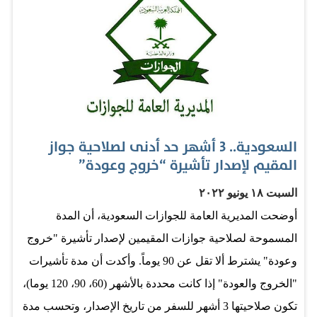
الدول، وحماية الاقتصاد العالمي من تقلبات اسعار الطاقة
وضمان امداداتها وفق سياسة متوازنة تأخذ بالحسبان مصالح
الدول المنتجة و المستهلكة". واستذكر الحجرف الدور
التاريخي للمملكة في المساهمة بمعالجة التحديات الاقتصادية
التي تواجه العالم وفق مبدأ الاحترام المتبادل بين الدول
وتعزيز المصالح المشتركة، والحفاظ على الأمن والسلم
السعودية.. 3 أشهر حد أدنى لصلاحية جواز
الإقليمي والدولي، والجهود الكبيرة في مجال مكافحة الإرهاب
المقيم لإصدار تأشيرة “خروج وعودة”
والتطرف وتحقيق الازدهار والرخاء والتنمية في المنطقة
السبت ١٨ يونيو ٢٠٢٢
والعالم اجمع. وأكد الأمين العام على إيمانه الكامل بأن "مثل
أوضحت المديرية العامة للجوازات السعودية، أن المدة
هذه التصريحات لن تتمكن من حجب الحقائق وكذلك لن تثني
المسموحة لصلاحية جوازات المقيمين لإصدار تأشيرة "خروج
المملكة العربية السعودية عن الاستمرار بنهجها المتوازن
وعودة" يشترط ألا تقل عن 90 يوماً. وأكدت أن مدة تأشيرات
والنهوض بواجباتها وإلتزاماتها كركيزة اساسية للأمن
"الخروج والعودة" إذا كانت محددة بالأشهر (60، 90، 120 يوما)،
والاستقرار في المنطقة والعالم، ودورها السياسي
تكون صلاحيتها 3 أشهر للسفر من تاريخ الإصدار، وتحسب مدة
والاقتصادي الكبير، ومكانتها الرائدة عربياً واسلامياً وعالمياً".