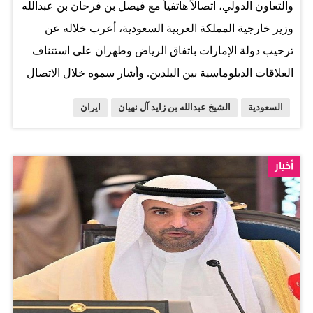
والتعاون الدولي، اتصالاً هاتفياً مع فيصل بن فرحان بن عبدالله
وزير خارجية المملكة العربية السعودية، أعرب خلاله عن
ترحيب دولة الإمارات باتفاق الرياض وطهران على استئناف
العلاقات الدبلوماسية بين البلدين. وأشار سموه خلال الاتصال
الهاتفي إلى أهمية هذه الخطوة ودورها في تحقيق الاستقرار
السعودية
الشيخ عبدالله بن زايد آل نهيان
ايران
بالمنطقة، وتلبية تطلعات شعوبها إلى التنمية والازدهار، مؤكداً
أن دولة الإمارات تؤمن بأهمية العمل على ترسيخ مبادئ حسن
الجوار ودعم الحوار الإيجابي والمثمر بين دول المنطقة الذي
أخبار
يقودها إلى البناء والتنمية ويرسخ التسامح والتعايش السلمي
بين شعوبها. وثمن سموه بشدة دور جمهورية الصين الشعبية
الصديقة في هذه الخطوة، التي قادت إلى استئناف العلاقات
الدبلوماسية بين المملكة العربية السعودية وجمهورية إيران
الإسلامية، مشدداً على عمق العلاقات التاريخية والشراكة
الاستراتيجية الشاملة الإماراتية- الصينية وكذلك العلاقات