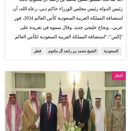
وذلك لغرض زيارة المملكة والاطلاع على الفرص الاستثمارية.
رئيس الدولة رئيس مجلس الوزراء حاكم دبي، رعاه الله، أن
المصدر: وكالات
استضافة المملكة العربية السعودية كأس العالم 2034، فوز
عربي.. ونجاح خليجي جديد. وقال سموه في تغريدة على
"إكس": "استضافة المملكة العربية السعودية لكأس العالم
2034 هو فوز عربي .. ونجاح خليجي جديد .. ونصر سعودي يؤكد
السعودية
الشيخ محمد بن راشد آل مكتوم
قطر
مكانة المملكة العالمية.. أبدعت قطر في استضافتها لكأس
العالم.. ونراهن على استضافة المملكة لأفضل نسخة في تاريخ
الكأس". وأضاف سموه: "بمثل هذه المناسبات العالمية تنهض
أخبار
المنطقة وتنمو وتزدهر.. ونتفاءل بتحقيق رؤية ولي عهد
المملكة أخي الأمير محمد بن سلمان بأن تكون المنطقة
"أوروبا الجديدة ".. كل التوفيق لإخواننا في المملكة بقيادة
خادم الحرمين الشريفين وولي عهده الأمين". المصدر: البيان