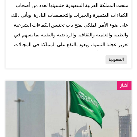
منحت المملكة العربية السعودية جنسيتها لعدد من أصحاب
الإجراءات النظامية والعقوبات المعتمدة على المخالفين،
الكفاءات المتميزة والخبرات والتخصصات النادرة. ويأتي ذلك،
مؤكداً أهمية مسارعة جميع أفراد المجتمع لاستكمال تلقي
على ضوء الأمر الملكي بفتح باب تجنيس الكفاءات الشرعية
جرعات اللقاح. المصدر: الخليج
والطبية والعلمية والثقافية والرياضية والتقنية بما يسهم في
تعزيز عجلة التنمية، ويعود بالنفع على المملكة في المجالات
المختلفة، تماشياً مع رؤية 2030 الهادفة إلى تعزيز البيئة
السعودية
الجاذبة التي يمكن من خلالها استثمار الكفاءات البشرية
واستقطاب المميزين والمبدعين. البيان
أخبار