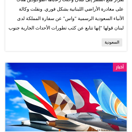
على مغادرة الأراضي اللبنانية بشكل فوري. ونقلت وكالة
الأنباء السعودية الرسمية "واس" عن سفارة المملكة لدى
لبنان قولها "إنها تتابع عن كثب تطورات الأحداث الجارية جنوب
لبنان، وتؤكد على دعوتها السابقة لجميع المواطنين السعوديين
السعودية
للتقيد بقرار منع السفر إلى لبنان". وحثت السفارة "الرعايا
السعوديين الموجودين هناك على مغادرة الأراضي اللبنانية
بشكلٍ فوري". ولفتت السفارة إلى "ضرورة تواصل مواطنيها
أخبار
معها حال حدوث أي طارئ". المصدر: وكالات