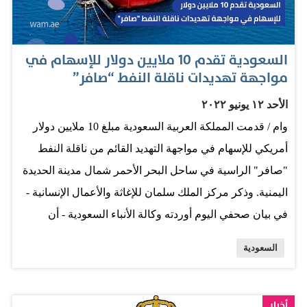
في قمة مشتركة دعا إليها خادم الحرمين الشريفين ـ أيده الله
– أصحاب الجلالة والسمو قادة دول مجلس التعاون لدول
الخليج العربية، و ملك المملكة الأردنية الهاشمية، رئيس
السعودية تقدم 10 ملايين دولار للإسهام في
جمهورية مصر العربية، ودولة رئيس مجلس وزراء جمهورية
مواجهة تهديدات ناقلة النفط “صافر”
العراق، في يوم 17 ذي الحجة 1443هـ الموافق 16 يوليو 2022م.
الأحد ١٢ يونيو ٢٠٢٢
المصدر: البيان
وام / قدمت المملكة العربية السعودية مبلغ 10 ملايين دولار
أمريكي للإسهام في مواجهة التهديد القائم من ناقلة النفط
"صافر" الراسية في ساحل البحر الأحمر شمال مدينة الحديدة
اليمنية. وذكر مركز الملك سلمان للإغاثة والأعمال الإنسانية -
في بيان صحفي اليوم أوردته وكالة الأنباء السعودية - أن
المملكة دأبت على دعم جهود الأمم المتحدة لمواجهة وتجنب
السعودية
التهديدات الاقتصادية والإنسانية والبيئية المحتملة لناقلة النفط
"صافر" وتداعيات تسرب النفط منها التي قد تسبب كارثة
بيئية وملاحية كبيرة تهدد ساحل البحر الأحمر ومجتمعات الصيد
أخبار