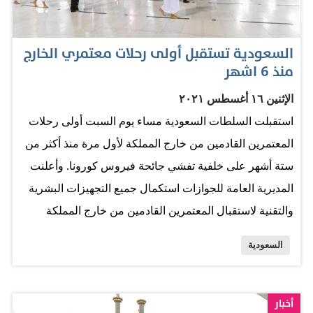
للفحص. ثانيًا: القادم الذي استكمل أحد اللقاحات غير المعتمدة
في منظمة الصحة العالمية وغير المعتمدة في المملكة أو
السعودية تستقبل أولى رحلات معتمري الخارج
استكمل أحد اللقاحات المعتمدة في منظمة الصحة العالمية
منذ 6 اشهر
وغير المعتمدة في المملكة، على أن يقدم فحصًا بتقنية (PCR)
الإثنين ١٦ أغسطس ٢٠٢١
سلبي لعينة أخذت خلال (72) ساعة قبل المغادرة إلى المملكة
استقبلت السلطات السعودية مساء يوم السبت أولى رحلات
على أعلى تقدير، وأن تطبق عليه إجراءات الحجر الصحي
المعتمرين القادمين من خارج المملكة لأول مرة منذ أكثر من
المؤسسي لمدة خمسة أيام، وأن يتم إجراء فحص كورونا خلال
ستة أشهر على خلفية تفشي جائحة فيروس كورونا. وأعلنت
(24) ساعة من الوصول وفحص آخر في اليوم الخامس بعد
المديرية العامة للجوازات استكمال جميع التجهيزات البشرية
الوصول (يجب…
والتقنية لاستقبال المعتمرين القادمين من خارج المملكة
وتقديم الخدمات لهم، وفقا لوكالة الأنباء السعودية"واس".
السعودية
وكانت وزارة الحج والعمرة أعلنت، في وقت سابق، بدء
استقبال طلبات العمرة من المواطنين والمقيمين ومن مختلف
دول العالم تدريجيًّا اعتبارًا من يوم الإثنين الماضي، لأداء
أخبار