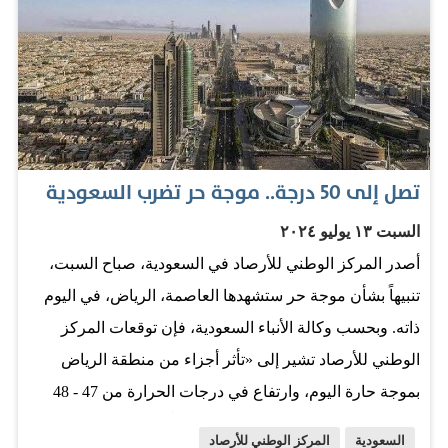
في ذلك المستشفيات والمدارس، وإخلائها لاستخدامها
الطبيعي، والسماح بحرية حركة المدنيين. ومن بين القضايا
ذات الأولوية التي طرحت في اجتماع الأمس (الاثنين) أهمية
السماح بمرور آمن ودون عوائق للمساعدات الإنسانية ولعمال
الإغاثة في جميع المناطق الخاضعة لسيطرة قوات الدعم
السريع، بما في ذلك الطريق من القضارف عبر ود مدني
تصل إلى 50 درجة.. موجة حر تضرب السعودية
وسنار. وحثت الوفود قوات الدعم السريع على فتح المناطق
السبت ١٣ يوليو ٢٠٢٤
الواقعة تحت سيطرتها على هذا الطريق، وخاصة تقاطع سنار،
أصدر المركز الوطني للأرصاد في السعودية، صباح السبت،
لأن هذا من شأنه أن يوسع نطاق الوصول إلى المساعدات
تنبيهاً بشأن موجة حر ستشهدها العاصمة، الرياض، في اليوم
الإنسانية لما يقارب 12 مليون سوداني عبر ولايات متعددة،
ذاته. وبحسب وكالة الأنباء السعودية، فإن توقعات المركز
وسنواصل التواصل مع قوات الدعم السريع بشأن هذه
الوطني للأرصاد تشير إلى «تأثر أجزاء من منطقة الرياض
المسألة المهمة. ورحب البيان بوجود قوات الدعم السريع،
بموجة حارة اليوم، وارتفاع في درجات الحرارة من 47 - 48
واستجابتها واستعدادها لاتخاذ خطوات لتعزيز حماية المدنيين،
درجة مئوية». وتشمل تلك المناطق أيضاً محافظات الدرعية،
وتحسين الوضع الإنساني من خلال…
السعودية
المركز الوطني للأرصاد