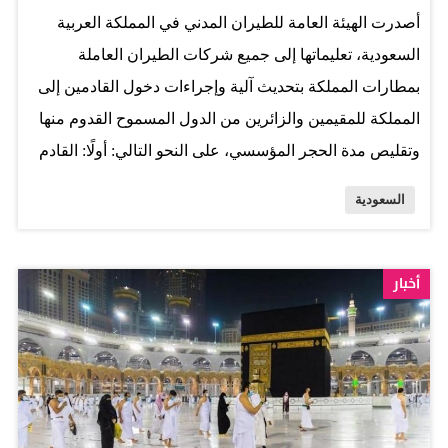
أصدرت الهيئة العامة للطيران المدني في المملكة العربية
السعودية، تعليماتها إلى جميع شركات الطيران العاملة
بمطارات المملكة بتحديث آلية وإجراءات دخول القادمين إلى
المملكة للمقيمين والزائرين من الدول المسموح القدوم منها
وتقليص مدة الحجر المؤسسي، على النحو التالي: أولًا: القادم
غير المحصن والحاصل على جرعة واحدة من اللقاحات
السعودية
المعتمدة في المملكة، على أن يقدم فحصًا بتقنية (PCR) سلبي
لعينة أخذت خلال (72) ساعة قبل المغادرة إلى المملكة على
أعلى تقدير، وأن تطبق عليه إجراءات الحجر الصحي
أخبار
المؤسسي لمدة خمسة أيام، وأن يتم إجراء فحص كورونا خلال
(24) ساعة من الوصول وفحص آخر في اليوم الخامس بعد
الوصول (يجب على القادم الالتزام بأوقات فحص كورونا بناء
على ما يظهر له في تطبيق "توكلنا" في خدمة التسلسل
الزمني)، وتنتهي مدة الحجر المؤسسي بظهور نتيجة سلبية