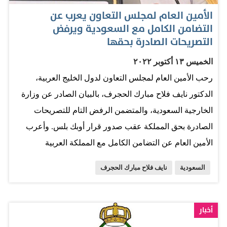
المتميزة بين الصين والدول الخليجية كافة. كما أكد سمو
الأمين العام لمجلس التعاون يعرب عن
الشيخ عبدالله بن زايد آل نهيان خلال الاتصال الهاتفي، متانة
التضامن الكامل مع السعودية ويرفض
العلاقات الأخوية والتاريخية المتجذرة بين دولة الإمارات
التصريحات الصادرة بحقها
والمملكة العربية السعودية، معرباً عن تمنياته للسعودية
الخميس ١٣ أكتوبر ٢٠٢٢
الشقيقة قيادة وحكومة وشعباً دوام التقدم والازدهار
رحب الأمين العام لمجلس التعاون لدول الخليج العربية،
والاستقرار والرخاء. المصدر: الخليج
الدكتور نايف فلاح مبارك الحجرف، بالبيان الصادر عن وزارة
الخارجية السعودية، والمتضمن الرفض التام للتصريحات
الصادرة بحق المملكة عقب صدور قرار أوبك بلس. وأعرب
الأمين العام عن التضامن الكامل مع المملكة العربية
السعودية، ورفضه التام للتصريحات الصادرة بحق المملكة،
السعودية
نايف فلاح مبارك الحجرف
والتي تفتقر إلى الحقائق، مشيداً "بالدور الهام والمحوري الذي
تضطلع به السعودية علي الصعيدين الإقليمي والدولي في
مجال الاحترام المتبادل بين الدول، والالتزام بميثاق الأمم
أخبار
المتحدة ومبادئ القانون الدولي، وعدم المساس بسيادة