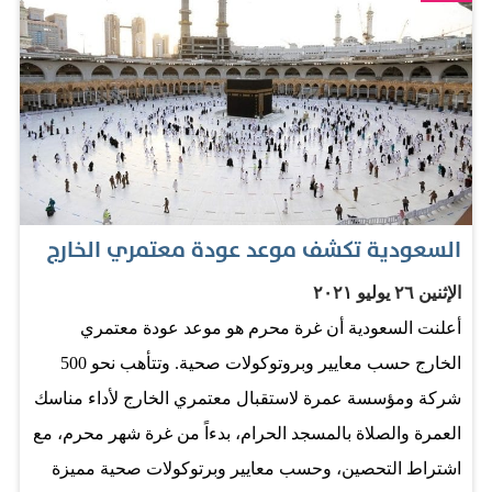
مناسك العمرة والزيارة والصلاة في المسجد الحرام والمسجد
النبوي الشريف. وكانت السعودية قد علقت في مارس 2020
أداء العمرة لأكثر من ستة أشهر على خلفية تفشي الوباء قبل
أن تسمح باستئنافها وفق شروط محددة ولعدد محدود فقط
من سكانها. المصدر: البيان
السعودية تكشف موعد عودة معتمري الخارج
الإثنين ٢٦ يوليو ٢٠٢١
أعلنت السعودية أن غرة محرم هو موعد عودة معتمري
الخارج حسب معايير وبروتوكولات صحية. وتتأهب نحو 500
شركة ومؤسسة عمرة لاستقبال معتمري الخارج لأداء مناسك
العمرة والصلاة بالمسجد الحرام، بدءاً من غرة شهر محرم، مع
اشتراط التحصين، وحسب معايير وبرتوكولات صحية مميزة