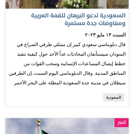
السعودية تدعو البرهان للقمة العربية
ومفاوضات جدة مستمرة
السبت ١٣ مايو ٢٠٢٣
قال دبلوماسي سعودي كبير إن ممثلي طرفي الصراع في
السودان سيستأنفان المحادثات غداً الأحد حول كيفية تنفيذ
خطط إيصال المساعدات الإنسانية وسحب القوات من
المناطق المدنية. وقال الدبلوماسي اليوم السبت، إن الطرفين
سيظلان في مدينة جدة السعودية المطلة على البحر الأحمر
لبدء المرحلة التالية من المفاوضات بعد الاتفاق يوم الخميس
السعودية
على خطة حماية المدنيين. كما دعت المملكة رئيس مجلس
السيادة السوداني الفريق أول ركن عبد الفتاح البرهان إلى
قمة جامعة الدول العربية المقرر عقدها بجدة في 19 مايو .
أخبار
المصدر: البيان