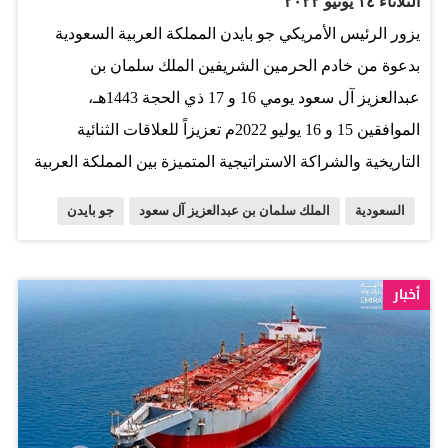
الثلاثاء ١٤ يونيو ٢٠٢٢
يزور الرئيس الأمريكي جو بايدن المملكة العربية السعودية
بدعوة من خادم الحرمين الشريفين الملك سلمان بن
عبدالعزيز آل سعود يومي 16 و 17 ذي الحجة 1443هـ،
الموافقين 15 و 16 يوليو 2022م تعزيزاً للعلاقات الثنائية
التاريخية والشراكة الاستراتيجية المتميزة بين المملكة العربية
السعودية والولايات المتحدة الأمريكية، والرغبة المشتركة في
السعودية
الملك سلمان بن عبدالعزيز آل سعود
جو بايدن
تطويرها في المجالات كافة ويعقد قمة مشتركة مع قادة
مجلس التعاون الخليجي ومصر والأردن والعراق. ويلتقي
الرئيس الأمريكي بايدن بخادم الحرمين الشريفين الملك
أخبار
سلمان بن عبدالعزيز آل سعود، والأمير محمد بن سلمان بن
عبدالعزيز ولي العهد نائب رئيس مجلس الوزراء ـ حفظهما الله
ـ، لبحث أوجه التعاون بين البلدين الصديقين، ومناقشة سبل
مواجهة التحديات التي تواجه المنطقة والعالم. ويلتقي بايدن