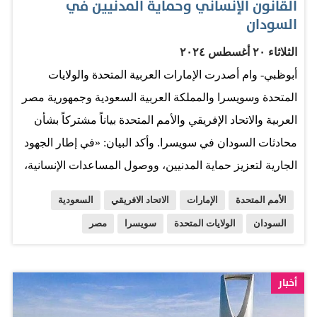
القانون الإنساني وحماية المدنيين في
السودان
الثلاثاء ٢٠ أغسطس ٢٠٢٤
أبوظبي- وام أصدرت الإمارات العربية المتحدة والولايات
المتحدة وسويسرا والمملكة العربية السعودية وجمهورية مصر
العربية والاتحاد الإفريقي والأمم المتحدة بياناً مشتركاً بشأن
محادثات السودان في سويسرا. وأكد البيان: «في إطار الجهود
الجارية لتعزيز حماية المدنيين، ووصول المساعدات الإنسانية،
ووقف الأعمال العدائية في السودان، التقت الوفود بممثلي
الأمم المتحدة
الإمارات
الاتحاد الافريقي
السعودية
قوات الدعم السريع». وشددت الوفود على الاحتياجات
السودان
الولايات المتحدة
سويسرا
مصر
الإنسانية العاجلة للشعب السوداني، والضرورة الملحة لاحترام
القانون الإنساني الدولي، ومتطلبات تنفيذ الالتزامات التي تم
التعهد بها بموجب إعلان جدة. ويشمل ذلك مسؤولية الطرفين
أخبار
عن حماية المدنيين، وحماية واحترام البنية التحتية المدنية بما