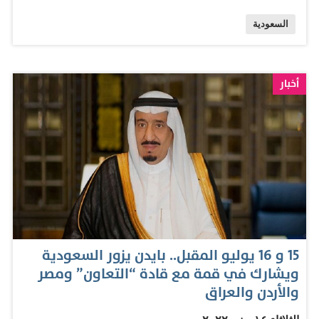
التأشيرة من تاريخ السفر، أما إذا كانت محددة بالأيام أو "عودة
المصدر: الامارات اليوم
السعودية
قبل..."، فتحسب من تاريخ الإصدار. وفقا لصحيفة عكاظ.
وأفادت بأن رسوم إصدار تأشيرة "خروج وعودة مفردة" تبلغ
200 ريال، وذلك لسفرة واحدة لمدة شهرين كحد أقصى، ويتم
أخبار
فرض 100 ريال عن كل شهر إضافي وذلك في حدود مدة
سريان الإقامة، أما رسوم إصدار تأشيرة "خروج وعودة
متعددة" فتبلغ 500 ريال لعدة سفرات لمدة ثلاثة أشهر كحد
أقصى، ويتم فرض 200 ريال عن كل شهر إضافي وذلك في
حدود مدة سريان الإقامة. يذكر أنه يلزم لسفر المقيم وجود
تأشيرة سارية المفعول ووثيقة سفر سارية مع الالتزام
بشروط دخول بلد المقصد. المصدر: البيان
15 و 16 يوليو المقبل.. بايدن يزور السعودية
ويشارك في قمة مع قادة “التعاون” ومصر
والأردن والعراق