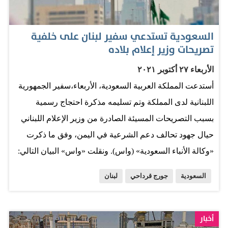
السعودية تستدعي سفير لبنان على خلفية
تصريحات وزير إعلام بلاده
الأربعاء ٢٧ أكتوبر ٢٠٢١
أستدعت المملكة العربية السعودية، الأربعاء،سفير الجمهورية
اللبنانية لدى المملكة وتم تسليمه مذكرة احتجاج رسمية
بسبب التصريحات المسيئة الصادرة من وزير الإعلام اللبناني
حيال جهود تحالف دعم الشرعية في اليمن، وفق ما ذكرت
«وكالة الأنباء السعودية» (واس). ونقلت «واس» البيان التالي:
«إشارةً إلى التصريحات المسيئة الصادرة من وزير الإعلام
السعودية
جورج قرداحي
لبنان
اللبناني، حيال جهود تحالف دعم الشرعية في اليمن التي
تقودها المملكة العربية السعودية». وأضافت: «فإن وزارة
الخارجية، إذ تعرب عن أسفها لما تضمنته تلك التصريحات من
أخبار