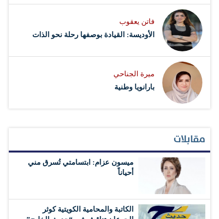
فاتن يعقوب
الأوديسة: القيادة بوصفها رحلة نحو الذات
ميرة الجناحي
بارانويا وطنية
مقابلات
ميسون عزام: ابتسامتي تُسرق مني
أحياناً
الكاتبة والمحامية الكويتية كوثر