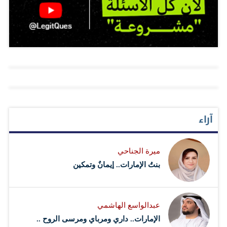
تبنيها لتقنيات الجراحة الروبوتية التي ساهمت بشكل كبير في
رفع دقة الإجراءات وتحسين النتائج العلاجية وتسريع وتيرة
التعافي، وتأتي هذه الإنجازات نتيجة جهود أربعة مراكز رائدة
ضمن أربع منشآت صحية رئيسية في الإمارة. ويبرز مستشفى
"كليفلاند كلينك أبوظبي" بدوره المحوري في تعزيز تقدم
زراعة الأعضاء في الدولة، حيث كان أول مركز لزراعة
الأعضاء المتعددة منذ تأسيسه، وفي عام 2024، نفذ
آراء
المستشفى 241 عملية زراعة متعددة، شملت أول عملية
زراعة مزدوجة للقلب والرئتين على مستوى الإمارات، إضافة
ميرة الجناحي
إلى إنجاز غير مسبوق في 2023 بإجراء أول عملية زراعة
بنتُ الإمارات.. إيمانٌ وتمكين
مزدوجة للرئة والكبد على مستوى المنطقة، وتنفيذ أول عملية
تبادل ثلاثي للكلى في الدولة. بدورها،…
عبدالواسع الهاشمي
الإمارات.. داري ومرباي ومرسى الروح ..