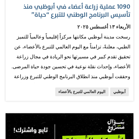
1090 عملية زراعة أعضاء في أبوظبي منذ
تأسيس البرنامج الوطني للتبرع “حياة”
الأربعاء ١٣ أغسطس ٢٠٢٥
رسخت مدينة أبوظبي مكانتها مركزاً إقليمياً وعالمياً للتميز
الطبي، معلنةً، تزامناً مع اليوم العالمي للتبرع بالأعضاء، عن
تحقيق تقدم كبير في مسيرتها نحو الريادة في مجال زراعة
الأعضاء، وإحداث نقلة نوعية في تحسين جودة حياة المرضى.
وحققت أبوظبي منذ انطلاق البرنامج الوطني للتبرع وزراعة
الأعضاء والأنسجة البشرية "حياة" في 2017، رقماً قياسياً
أبوظبي
اليوم العالمي للتبرع بالأعضاء
بإجراء 1,090 عملية زراعة ناجحة، منها 290 عملية خلال عام
2024، والتي شملت تنفيذ 7 زراعات قلب، و142 زراعة كلية،
و117 زراعة كبد، و22 زراعة رئة، وعمليتي زراعة بنكرياس.
وتمكنت إمارة أبوظبي من إنجاز العديد من العمليات المعقدة
في زراعة الأعضاء، أبرزها زراعة الأعضاء المتعددة، إلى جانب