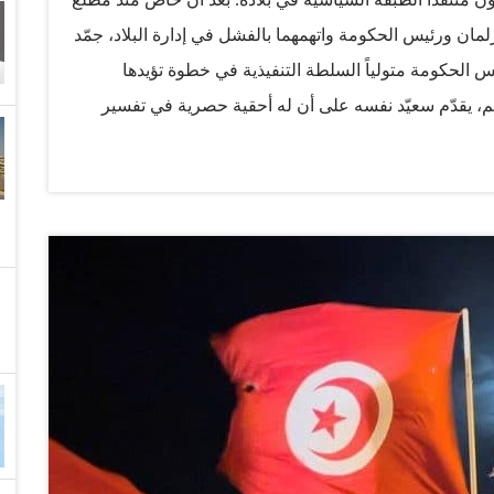
ئيس البرلمان ورئيس الحكومة واتهمهما بالفشل في إدارة البلاد، جمّد
 الحكومة متولياً السلطة التنفيذية في خطوة تؤيدها
، يقدّم سعيّد نفسه على أن له أحقية حصرية في تفسير
انون الدستوري. في مطلع العام، رفض الموافقة على وزراء
في إطار تعديل وزاري أجراه رئيس الحكومة، معللا ذلك بشبهات فساد تحوم حول بعضهم. انتخب سعيّد (61 عاماً)
رئيسا للجمهورية بغالبية 72,71 في المئة من أصوات الناخبين الذين شاركوا في انتخابات 2019. ولا يزال يحتفظ
 حراك دبلوماسي من أجل جلب المساعدات الطبية لبلاده
لمجابهة أزمة كوفيد-19، في وقت يأخذ التونسيون على الحكومة سوء أدائها في إدارة الأزمة. ولد سعيِّد في 22
رج منها ليدرّس فيها لاحقا القانون الدستوري قبل أن يتقاعد. حصل
ي في تونس ثم باشر…