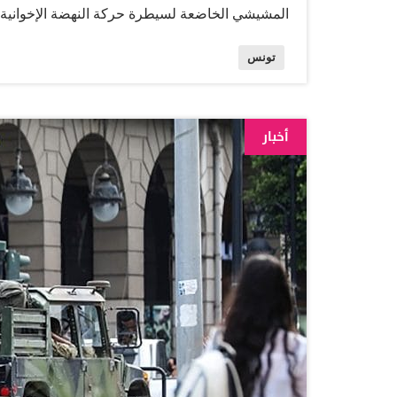
المشيشي الخاضعة لسيطرة حركة النهضة الإخوانية، وه
الثلاثاء. وترجح أوساط تونسية أن يكون تشكيل الحكو
تونس
السياسي الذي يراه صالحاً، مشيرين إلى أن سعيّد 
لمواجهة التحديات الكبرى في المجالين المالي والا
تمديد تجميد نشاط البرلمان أو تعليقه مدة أخرى، م
أخبار
محل العمل بالدستور الذي سبق أن انتقده سعيد في منا
وسيكون الإثنين والثلاثاء، يومين حاسمين لتحديد 
المتعطش لإجراءات تقطع حكم الإخوان وسياساتهم ا
التونسيين ويلات الفقر والعوز والمرض والبطالة. لا