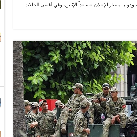
و ما ينتظر الإعلان عنه غداً الإثنين، وفي أقصى الحالات
مة الجديدة تعبيراً عن وجهة نظر الرئيس سعيّد للنظام
سيختار شخصية قريبة منه وقد تكون ذات مرجعية اقتصادية
قتصادي. كما ترجح الأوساط أن يعلن الرئيس التونسي عن
ا يعني أن الحكومة القادمة ستعمل وفق مراسيم رئاسية تحل
سبات عدة، وعدّه سبباً للأزمات التي تواجهها البلاد.
مسارات التصحيح في تونس، وهو ما ينتظره الشعب التونسي
لتي ضربت صورة البلاد في الداخل والخارج، وأذاقت
…