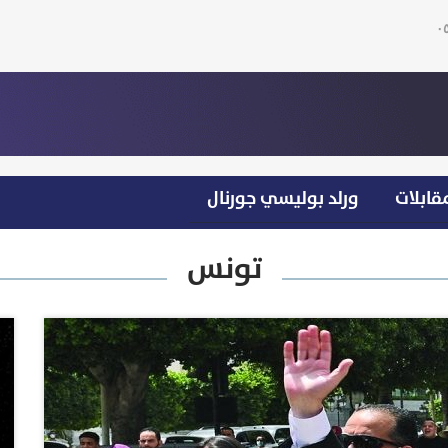
قابلات
ورلد بوليسي جورنال
تونس