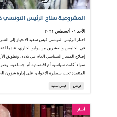
المشروعية سلاح الرئيس التونسي ف
الأحد ٠١ أغسطس ٢٠٢١
اختار الرئيس التونسي قيس سعيد الانحياز إلى الشرع
إصلاح المسار السياسي العام في بلاده، وتطويق الأ
سواء أكانت سياسية أم اقتصادية أم اجتماعية، وصو
المتنفذة تحت سيطرة الإخوان، على إدارة شؤون ال
البرلمان الذي مارست فيه حركة النهضة الإخوانية سيا
تونس
قيس سعيد
وتحالفاتها في الداخل والخارج، تحوّل إلى عقبة حقيق
العمل الحكومي، وهو الذي يوفر الحصانة لعدد من الف
برمزيتها، والمرذّلين للعمل السياسي، وذلك بهدف ال
أخبار
1956 إلى الانهيار، وفسح المجال أمام المشروع ال