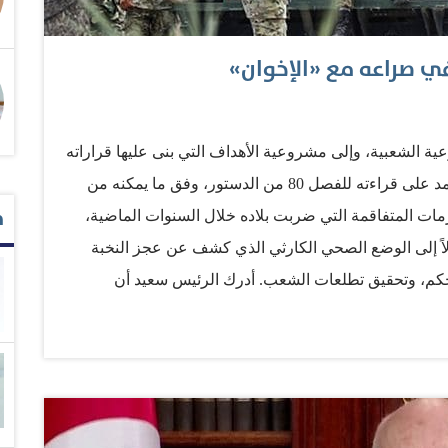
ي صراعه مع «الإخوان»
ية الشعبية، وإلى مشروعية الأهداف التي بنى عليها قراراته
في الخامس والعشرين من يوليو الجاري، عندما اعتمد على قراءته للفصل 80 من الدستور، وفق ما يمكنه من
م
زمات المتفاقمة التي ضربت بلاده خلال السنوات الماضية،
لاً إلى الوضع الصحي الكارثي الذي كشف عن عجز النخبة
حكم، وتحقيق تطلعات الشعب. أدرك الرئيس سعيد أن
سة المغالبة، وجيّرته لخدمة مصالحها الحزبية والعقائدية،
ية أمام أي محاولة للإنقاذ، فهو الذي يتحكم في دواليب
اسدين والخارقين لأسس الدولة وقوانينها، والعابثين
دفع به بمشروعيتها التي تكرست منذ استقلال البلاد في عام
أيديولوجي الإخواني، لإعادة بنائها وفق حساباته ومصالحه. في