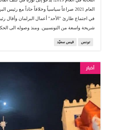
العام 2021 صراعاً سياسياً وخلافاً حاداً مع ر
في اجتماع طارئ "الأحد" أعمال البرلمان وأقال رئيس
شريحة واسعة من التونسيين. ومنذ وصوله الى الحكم
الدستور، مستنداً في ذلك إلى معرفته الواسعة بالق
تونس
قيس سعيّد
بقسط وافر من الشعبية التي دعمها اخيراً من خلال
أخبار
فبراير 1958، ودرس في الجامعة التونسية وتخ
على دبلوم من الأكاديمية الدولية للقانون الدستور