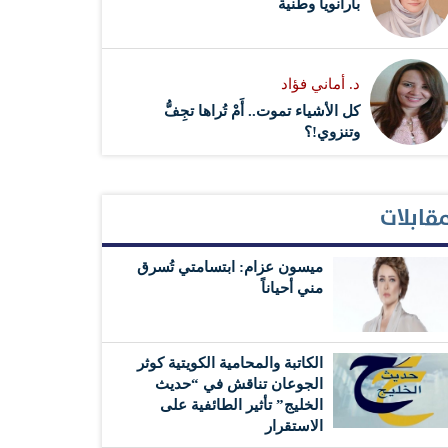
بارانويا وطنية
د. أماني فؤاد
كل الأشياء تموت.. أَمْ تُراها تجِفُّ
وتنزوي!؟
قابلات
ميسون عزام: ابتسامتي تُسرق
مني أحياناً
الكاتبة والمحامية الكويتية كوثر
الجوعان تناقش في “حديث
الخليج” تأثير الطائفية على
الاستقرار