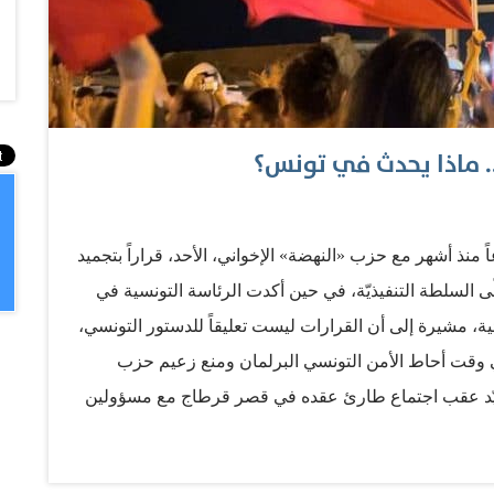
.. ماذا يحدث في تونس؟
منذ أشهر مع حزب «النهضة» الإخواني، الأحد، قراراً بتجميد
ولّى السلطة التنفيذيّة، في حين أكدت الرئاسة التونسية في
ائية، مشيرة إلى أن القرارات ليست تعليقاً للدستور التونسي،
ي وقت أحاط الأمن التونسي البرلمان ومنع زعيم حزب
عيّد عقب اجتماع طارئ عقده في قصر قرطاج مع مسؤولين
يقتضيها (...) الوضع، لإنقاذ تونس، لإنقاذ الدولة التونسيّة ولإنقاذ
ت في تاريخ تونس، بل بأخطر اللحظات»، في وقتٍ تُواجه