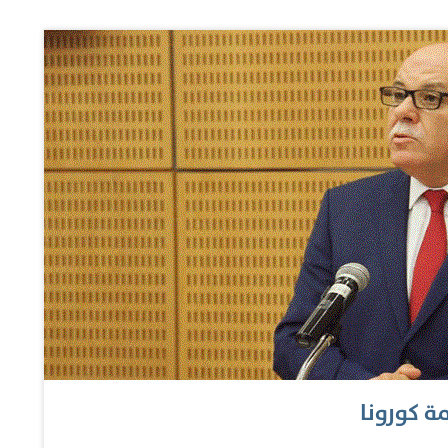
 «كورونا» وصراعات على السلطة. وأعلن الرئيس سعيّد
اء هشام المشيشي من منصبه، مستنداً في ذلك إلى الفصل
ي حالة «الخطر الداهم». ولاحقاً، أوضحت الرئاسة التونسيّة أنّ
«تجميد عمل واختصاصات المجلس النيابي سيكون لمدّة 30 يوماً». وأشار سعيّد إلى أنّ أحد القرارات التي اتّخذها
يّة، بمساعدة حكومة يرأسها رئيس الحكومة ويُعيّنه رئيس
ة كورونا