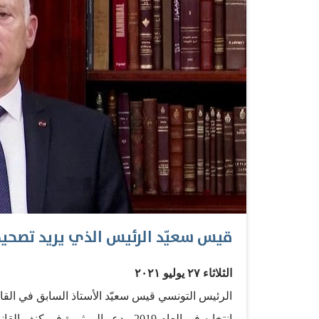
مناسبات عدة، تعرض الرئيس التونسي إلى هجمات عد
إلى حد رميه بالخيانة العظمى، وعندما كان يلجأ في ك
الحرب عليه، انطلاقاً من الحصانة التي يتستر…
قيس سعيّد الرئيس الذي يريد تصحيح 
الثلاثاء ٢٧ يوليو ٢٠٢١
الرئيس التونسي قيس سعيّد الأستاذ السابق في الق
انتخابه في العام 2019، يدعو إلى ثور