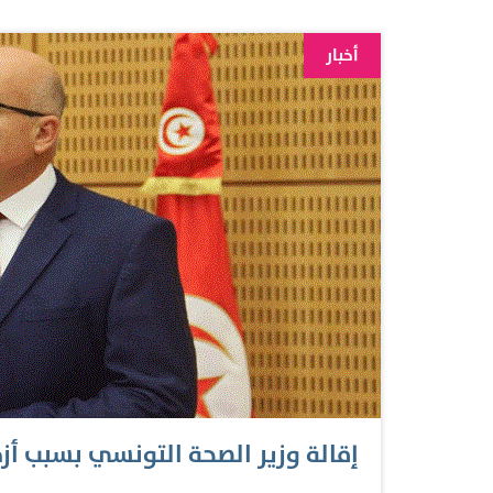
البلاد أزمة صحّية غير مسبوقة بسبب تفشّي فيروس
تجميد كلّ أعمال مجلس النوّاب وإعفاء رئيس الوزر
أخبار
80 من الدستور الذي يسمح بهذا النوع من التدابير ف
أيضاً يتمثّل في «تولّي رئيس الدولة السلطة التنفيذ
الجمهوريّة». وقد سُمعت…
إقالة وزير الصحة التونسي بسبب أزم