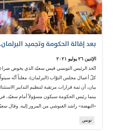
بعد إقالة الحكومة وتجميد البرلمان
الإثنين ٢٦ يوليو ٢٠٢١
اتّخذ الرئيس التونسي قيس سعيّد الذي يخوض صراعاً 
كلّ أعمال مجلس النوّاب (البرلمان)، معلناً أنّه سيت
بيان، أن ثمة قرارات مرتقبة لتنظيم التدابير الاستثن
بينما رئيس الحكومة سيكون مسؤولاً أمام سعيّد، ف
«النهضة» راشد الغنوشي من المرور إليه. وقال س
أمنيّين: إنّه قرّر «عملاً بأحكام الدستور، اتّخاذ تدابير 
تونس
المجتمع التونسي». وأضاف: «نحن نمرّ بأدقّ اللحظا