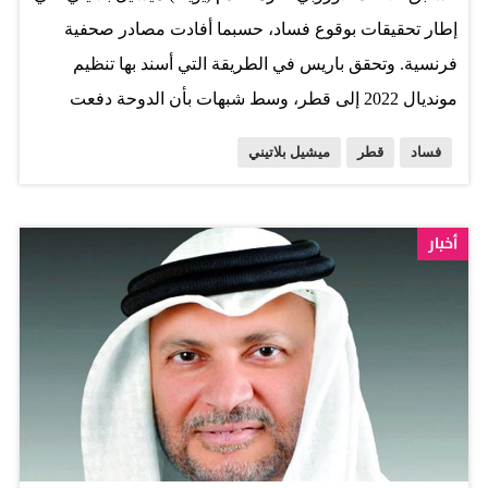
بتعهداتها التي وقّعت عليها في اتفاق الرياض عام 2013م، وبعد
إطار تحقيقات بوقوع فساد، حسبما أفادت مصادر صحفية
أن استنفدت الدول…
فرنسية. وتحقق باريس في الطريقة التي أسند بها تنظيم
مونديال 2022 إلى قطر، وسط شبهات بأن الدوحة دفعت
عشرات الملايين من الدولارت رشاوى لمسؤولين في الاتحاد
فساد
قطر
ميشيل بلاتيني
الدولي (فيفا) والاتحادات القارية والمحلية، وفق سكاي نيوز.
وفي وقت سابق، أكد الرئيس السابق للفيفا السويسري
جوزيف بلاتر، أن منح قطر تنظيم مونديال 2022 تم بعد تدخل
أخبار
من جانب الرئيس الفرنسي الأسبق نيكولا ساركوزي لدى
بلاتيني. وقال بلاتر، غداة الكشف عن اتفاق سري بين الفيفا
وقناة الجزيرة القطرية: "تم انتخاب قطر لتنظيم مونديال 2022
بعد تدخل سياسي من جانب رئيس الجمهورية ساركوزي الذي
طلب من بلاتيني بأن يصوت مع المقربين منه لصالح قطر".
وأوضح بلاتر، الموقوف من قبل الفيفا بسبب عملية دفع
مشبوهة لبلاتيني، أن "هذه الأصوات الأربعة رجحت كفة قطر