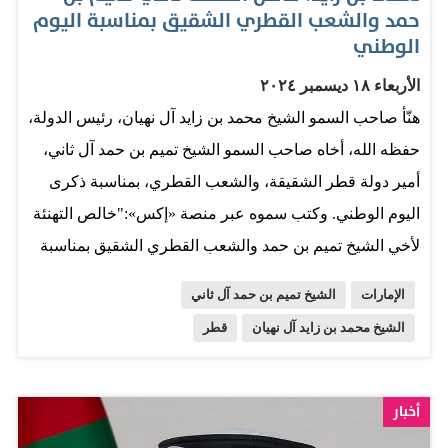
حمد والشعب القطري الشقيق بمناسبة اليوم
الوطني
الأربعاء ١٨ ديسمبر ٢٠٢٤
هنّأ صاحب السمو الشيخ محمد بن زايد آل نهيان، رئيس الدولة،
حفظه الله، أخاه صاحب السمو الشيخ تميم بن حمد آل ثاني،
أمير دولة قطر الشقيقة، والشعب القطري، بمناسبة ذكرى
اليوم الوطني. وكتب سموه عبر منصة «إكس»:"خالص التهنئة
لأخي الشيخ تميم بن حمد والشعب القطري الشقيق بمناسبة
اليوم الوطني. يرتبط بلدانا بعلاقات أخوية قوية ويعملان معاً
الإمارات
الشيخ تميم بن حمد آل ثاني
من أجل تعزيز هذه العلاقات وتعميقها بما يدعم ازدهار
الشيخ محمد بن زايد آل نهيان
قطر
شعبيهما وشعوب المنطقة. صادق الأمنيات لقطر وشعبها
بالمزيد من التقدم والنماء والعز". المصدر: الاتحاد - أبوظبي
أخبار