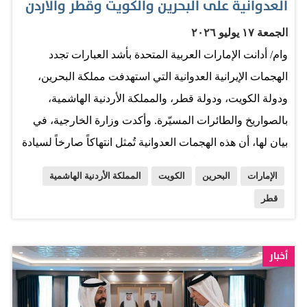
العدوانية على البحرين والكويت وقطر والأردن
الجمعة ١٧ يوليو ٢٠٢٦
وام/ أدانت الإمارات العربية المتحدة بأشد العبارات تجدد
الهجمات الإيرانية العدوانية التي استهدفت مملكة البحرين،
ودولة الكويت، ودولة قطر، والمملكة الأردنية الهاشمية،
بالصواريخ والطائرات المسيّرة. وأكدت وزارة الخارجية، في
بيان لها، أن هذه الهجمات العدوانية تُمثل انتهاكاً صارخاً لسيادة
الدول الشقيقة وتهديداً لأمنها واستقرارها. وجددت الوزارة
الإمارات
البحرين
الكويت
المملكة الأردنية الهاشمية
تضامن دولة الإمارات الكامل مع مملكة البحرين، ودولة
قطر
الكويت، ودولة قطر، والمملكة الأردنية الهاشمية، ودعمها في
كل ما من شأنه حفظ أمنها واستقرارها.
أخبار