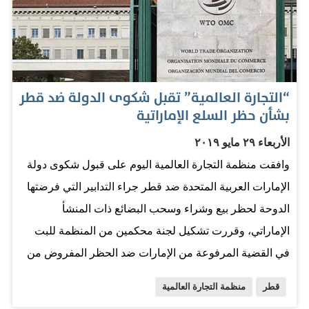
التفاوض وحرصه على التحول الديمقراطي والتداول السلمي
للسلطة. المصدر: البيان
“التجارة العالمية” تقبل شكوى الدولة ضد قطر
بشأن حظر السلع الإماراتية
الأربعاء ٢٩ مايو ٢٠١٩
وافقت منظمة التجارة العالمية اليوم على قبول شكوى دولة
الإمارات العربية المتحدة ضد قطر جراء التدابير التي فرضتها
الدوحة لحظر بيع وشراء وسحب البضائع ذات المنشأ
الإماراتي، وقررت تشكيل لجنة محكمين من المنظمة للبت
في القضية المرفوعة من الإمارات ضد الحظر المفروض من
قطر على السلع الإماراتية. وأكدت دولة الإمارات أن لديها
قطر
منظمة التجارة العالمية
قناعة راسخة بأن هذه التدابير لا تتفق مع الالتزامات المنوطة