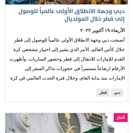
المتحدة، وإسرائيل، ومصر، والمملكة العربية السعودية.
دبي وجهة الانطلاق الأولى عالمياً للوصول
وبحسب البيانات على أساس أسبوعي (الأسبوع الذي يبدأ في
إلى قطر خلال المونديال
7 نوفمبر بالمقارنة مع الأسبوع الذي يبدأ في 31 أكتوبر):
الأربعاء ١٩ أكتوبر ٢٠٢٢
سجلت الحجوزات العالمية إلى قطر لفترة استضافة البطولة،
أصبحت دبي وجهة الانطلاق الأولى عالمياً للوصول إلى قطر
التي تمتد من 20 نوفمبر حتى 18 ديسمبر، ارتفاعاً بنسبة 72%
خلال كأس العالم، الأمر الذي يشير إلى اختيار مشجعي كرة
خلال الأسبوع الماضي (الذي بدأ بتاريخ 7 نوفمبر بالمقارنة مع
القدم للإمارات للانتقال إلى قطر وحضور المباريات. وأظهرت
الأسبوع الذي بدأ بتاريخ 31 أكتوبر). وشهدت دولة الإمارات
الأرقام ارتفاعاً مستمراً في حجوزات تذاكر السفر إلى
زيادة في عدد الحجوزات العالمية القادمة إليها لفترة استضافة
الإمارات منذ بداية العام، وخلال فترة الحدث العالمي في كرة
البطولة،…
القدم حيث وصلت هذه الزيادة خلال شهر سبتمبر إلى 114%
دبي
قطر
مقارنةً مع الشهر الذي يسبقه. وكشفت سكاي سكانر،
الشركة الرائدة عالمياً في مجال السفر، عن تحليلها المفصل
لبيانات السفر إلى قطر، التي تشهد توافداً عالمياً بالتزامن مع
أخبار
اقتراب موعد الحدث الكروي الأبرز في العالم. وأشارت