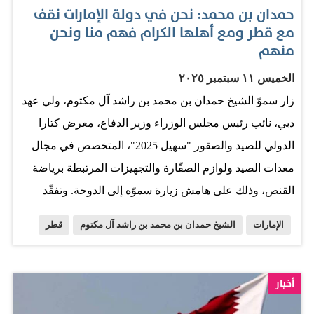
حمدان بن محمد: نحن في دولة الإمارات نقف
مع قطر ومع أهلها الكرام فهم منا ونحن
منهم
الخميس ١١ سبتمبر ٢٠٢٥
زار سموّ الشيخ حمدان بن محمد بن راشد آل مكتوم، ولي عهد
دبي، نائب رئيس مجلس الوزراء وزير الدفاع، معرض كتارا
الدولي للصيد والصقور "سهيل 2025"، المتخصص في مجال
معدات الصيد ولوازم الصقّارة والتجهيزات المرتبطة برياضة
القنص، وذلك على هامش زيارة سموّه إلى الدوحة. وتفقّد
سموّه، يرافقه الشيخ جوعان بن حمد آل ثاني، رئيس اللجنة
الإمارات
الشيخ حمدان بن محمد بن راشد آل مكتوم
قطر
الأولمبية القطرية، جانباً من المعرض الدولي، حيث اطلع
سموّه على ما تقدمه نخبة من الشركات العالمية والمؤسسات
القطرية الرائدة، عبر النسخة التاسعة للمعرض، من أحدث
أخبار
التقنيات والابتكارات ومنتجات الحرف اليدوية المرتبطة بالصيد