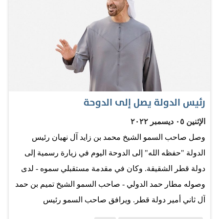
التعادل ويتم اللجوء إلى ركلات الترجيح. وهذا اللقب الثالث
للأرجنتين بعد 1978 و1986. المصدر: الاتحاد
رئيس الدولة يصل إلى الدوحة
الإثنين ٠٥ ديسمبر ٢٠٢٢
وصل صاحب السمو الشيخ محمد بن زايد آل نهيان رئيس
الدولة "حفظه الله" إلى الدوحة اليوم في زيارة رسمية إلى
دولة قطر الشقيقة. وكان في مقدمة مستقبلي سموه - لدى
وصوله مطار حمد الدولي - صاحب السمو الشيخ تميم بن حمد
آل ثاني أمير دولة قطر. ويرافق صاحب السمو رئيس
الدولة..سمو الشيخ طحنون بن زايد آل نهيان مستشار الأمن