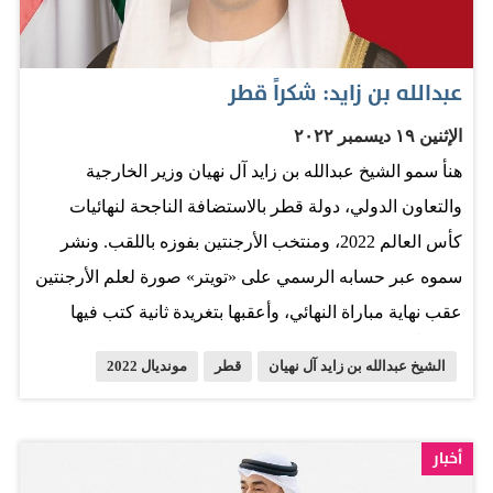
عبدالله بن زايد: شكراً قطر
الإثنين ١٩ ديسمبر ٢٠٢٢
هنأ سمو الشيخ عبدالله بن زايد آل نهيان وزير الخارجية
والتعاون الدولي، دولة قطر بالاستضافة الناجحة لنهائيات
كأس العالم 2022، ومنتخب الأرجنتين بفوزه باللقب. ونشر
سموه عبر حسابه الرسمي على «تويتر» صورة لعلم الأرجنتين
عقب نهاية مباراة النهائي، وأعقبها بتغريدة ثانية كتب فيها
«شكراً قطر». وأحرزت الأرجنتين لقب كأس العالم لكرة
الشيخ عبدالله بن زايد آل نهيان
قطر
مونديال 2022
القدم للمرة الثالثة بعد الفوز 4-2 بركلات الترجيح على فرنسا
في المباراة النهائية عقب انتهاء الوقت الأصلي ثم الإضافي
بالتعادل 3-3 في قطر اليوم الأحد. وانتهى الوقت الأصلي
أخبار
بالتعادل 2-2، ثم تقدمت الأرجنتين، قبل أن تدرك فرنسا