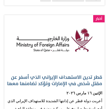
عمله، والارتقاء بالعلاقات الأخوية بين البلدين الشقيقين، مؤكداً
استعداد بلاده لتقديم كل دعم ممكن لتسهيل مهامه. من جانبه،
أعرب سعادة القمزي عن اعتزازه بتمثيل دولة الإمارات لدى
أخبار
دولة قطر الشقيقة، مؤكداً حرصه على مواصلة تعزيز
العلاقات الأخوية، والتعاون المشترك بين البلدين الشقيقين في
مختلف المجالات.
قطر تدين الاستهداف الإيراني الذي أسفر عن
مقتل شخص في الإمارات وتؤكد تضامنها معها
الإثنين ١٦ مارس ٢٠٢٦
أعربت دولة قطر عن إدانتها الشديدة للاستهداف الإيراني الذي
أدى لسقوط صاروخ على مركبة مدنية في منطقة الباهية