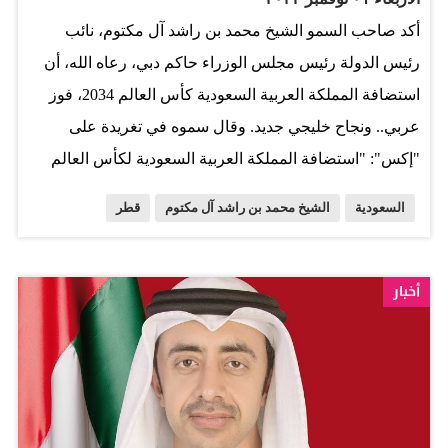
أكد صاحب السمو الشيخ محمد بن راشد آل مكتوم، نائب
رئيس الدولة رئيس مجلس الوزراء حاكم دبي، رعاه الله، أن
استضافة المملكة العربية السعودية كأس العالم 2034، فوز
عربي.. ونجاح خليجي جديد. وقال سموه في تغريدة على
"إكس": "استضافة المملكة العربية السعودية لكأس العالم
2034 هو فوز عربي .. ونجاح خليجي جديد .. ونصر سعودي يؤكد
السعودية
الشيخ محمد بن راشد آل مكتوم
قطر
مكانة المملكة العالمية.. أبدعت قطر في استضافتها لكأس
العالم.. ونراهن على استضافة المملكة لأفضل نسخة في تاريخ
الكأس". وأضاف سموه: "بمثل هذه المناسبات العالمية تنهض
أخبار
المنطقة وتنمو وتزدهر.. ونتفاءل بتحقيق رؤية ولي عهد
المملكة أخي الأمير محمد بن سلمان بأن تكون المنطقة
"أوروبا الجديدة ".. كل التوفيق لإخواننا في المملكة بقيادة
خادم الحرمين الشريفين وولي عهده الأمين". المصدر: البيان