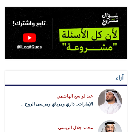
آراء
عبدالواسع الهاشمي
الإمارات.. داري ومرباي ومرسى الروح ..
محمد جلال الريسي