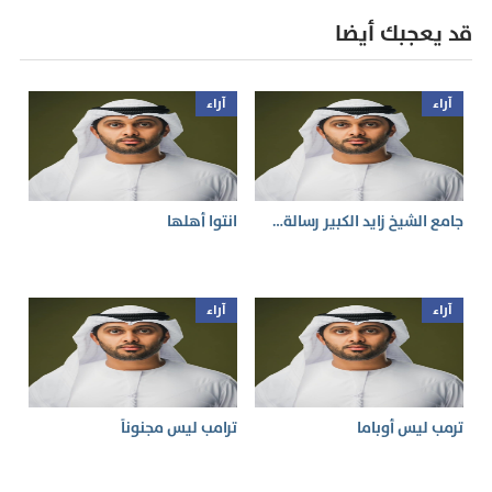
قد يعجبك أيضا
آراء
آراء
جامع الشيخ زايد الكبير رسالة…
انتوا أهلها
آراء
آراء
ترمب ليس أوباما
ترامب ليس مجنوناً