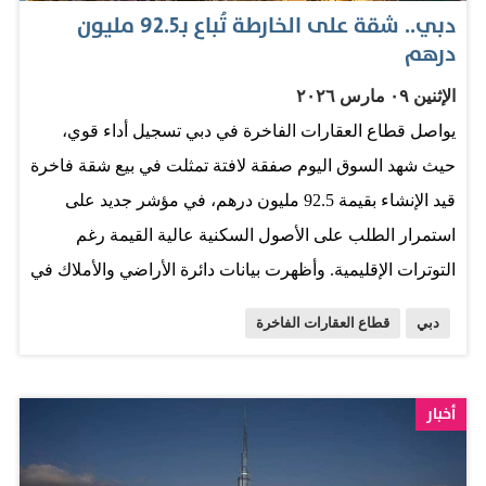
الحفاظ على الطابع الحضاري للإمارة. ويعكس هذا الإنجاز
دبي.. شقة على الخارطة تُباع بـ92.5 مليون
التزام دبي المستمر بتقديم نموذج عالمي في إدارة المدن،
درهم
حيث تجمع بين التطور العمراني والحفاظ على البيئة والمظهر
الإثنين ٠٩ مارس ٢٠٢٦
الجمالي، ما يعزز مكانتها ضمن أفضل المدن العالمية من حيث
يواصل قطاع العقارات الفاخرة في دبي تسجيل أداء قوي،
جودة الحياة والخدمات البلدية. المصدر: البيان
حيث شهد السوق اليوم صفقة لافتة تمثلت في بيع شقة فاخرة
قيد الإنشاء بقيمة 92.5 مليون درهم، في مؤشر جديد على
استمرار الطلب على الأصول السكنية عالية القيمة رغم
التوترات الإقليمية. وأظهرت بيانات دائرة الأراضي والأملاك في
دبي أن الشقة تقع في منطقة نخلة جميرا ضمن مشروع
دبي
قطاع العقارات الفاخرة
Armani Beach Residences at Palm Jumeirah، وتضم 5 غرف
وصالة، وتمتد على مساحة 11,521 قدما مربعا، بسعر يقارب
8,028 درهماً للقدم المربعة. وتعكس هذه الصفقة استمرار
أخبار
اهتمام المستثمرين بالعقارات الفاخرة في الإمارة، ولا سيما
المشاريع المميزة في الواجهات البحرية والمواقع الأكثر طلباً.