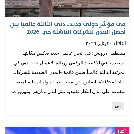
في مؤشر دولي جديد.. دبي الثالثة عالمياً بين
أفضل المدن للشركات الناشئة في 2026
الثلاثاء ٢٠ يناير ٢٠٢٦
مصطفى درويش: في إنجاز عالمي جديد يعكس مكانتها
المتقدمة في الاقتصاد الرقمي وريادة الأعمال حلت دبي في
المرتبة الثالثة عالمياً ضمن قائمة «المدن الصديقة للشركات
الناشئة 2026» الصادرة عن منصة «مالتيبوليتان» العالمية،
متفوقة على مدن ابتكار تقليدية مثل لندن وباريس ونيويورك،
ومحتفظة بمركز خلف سان فرانسيسكو وزيوريخ فقط.
دبي
ويعكس هذا التصنيف المتنامي سمعة الإمارة حاضنة قوية
لرواد الأعمال، مدعومة بإجراءات تأسيس سريعة للشركات،
وبنية تحتية رقمية متطورة، وسياسات مرنة تهدف إلى
أخبار