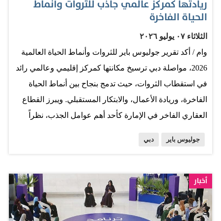
ريادتها كمركز عالمي جاذب للثروات وأنماط
الحياة الفاخرة
الثلاثاء ٠٧ يوليو ٢٠٢٦
وام / أكد تقرير جوليوس باير للثروات وأنماط الحياة العالمية
2026، مواصلة دبي ترسيخ مكانتها كمركز إقليمي وعالمي رائد
في استقطاب الثروات، حيث تدمج بنجاح بين أنماط الحياة
الفاخرة، وريادة الأعمال، والابتكار المستقبلي. ويبرز القطاع
العقاري الفاخر في الإمارة كأحد أهم عوامل الجذب، نظراً
لتقديمه قيمة تنافسية عالية مقارنة بالارتفاعات القياسية
جوليوس باير
دبي
لأسعار العقارات في كبرى المدن الآسيوية والأوروبية، مما
يضمن استمرار تدفق أصحاب الثروات إليها. وأظهرت البيانات
المرتبطة بأنماط الحياة والواردة في التقرير، أن دبي تمثل
أخبار
سوقاً تنافسية استثنائية للإنفاق على السلع والخدمات ذات
القيمة المرتفعة، مقدمة مزايا واضحة للمشترين عند مقارنتها