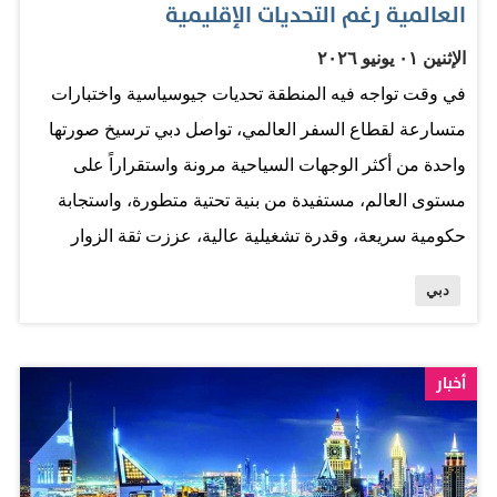
العالمية رغم التحديات الإقليمية
الإثنين ٠١ يونيو ٢٠٢٦
في وقت تواجه فيه المنطقة تحديات جيوسياسية واختبارات
متسارعة لقطاع السفر العالمي، تواصل دبي ترسيخ صورتها
واحدة من أكثر الوجهات السياحية مرونة واستقراراً على
مستوى العالم، مستفيدة من بنية تحتية متطورة، واستجابة
حكومية سريعة، وقدرة تشغيلية عالية، عززت ثقة الزوار
وشركات الطيران والمستثمرين في القطاع السياحي. وفي
دبي
تقرير موسع، سلطت شبكة «سي إن إن» الضوء على عودة
النشاط تدريجياً إلى الإمارة، مشيرة إلى أن شوارع دبي
استعادت حيويتها، والمطاعم بدأت تسترجع زخمها، فيما
أخبار
واصلت المطارات وشركات الطيران عملياتها بصورة شبه
طبيعية، بما يعكس قدرة الإمارة على احتواء تداعيات التوترات
الإقليمية، والحفاظ على استمرارية الأعمال. وأكد التقرير أن