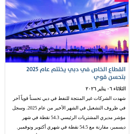
استقطاب المواهب العالمية. واعتمد المؤشر على تقييم نظم
بيئية للشركات الناشئة في 60 دولة، وقيم 28 مدينة، وفق
خمسة معايير أساسية، تشمل نشاط الشركات الناشئة،
والاتصال الرقمي، وجاذبية المواهب الشابة، وجرأة الأعمال،
إضافة إلى جودة الحياة. وسجلت دبي أداء استثنائياً في كفاءة
الأطر التنظيمية وسرعة تأسيس الشركات، حيث يمكن
للمؤسسين إطلاق أعمالهم خلال أسبوع واحد، وهو معدل
القطاع الخاص في دبي يختتم عام 2025
يتفوق على كثير من المراكز العالمية الرائدة، كما برهنت
بتحسن قوي
الإمارة على قدرتها في جذب المواهب الشابة والاحتفاظ بها،
الثلاثاء ٠٦ يناير ٢٠٢٦
من خلال الجمع بين التعليم الجيد، والأمان، والرعاية الصحية،
شهدت الشركات غير المنتجة للنفط في دبي تحسناً قوياً آخر
وتكلفة المعيشة المناسبة، ما أسهم في تحقيق أداء متفوق في
في ظروف التشغيل في الشهر الأخير من عام 2025. وسجل
معيار «المواهب وجودة الحياة» مقارنة بطوكيو وباريس ولندن
مؤشر مديري المشتريات الرئيسي 54.3 نقطة في شهر
ونيويورك. ورغم هذا الصعود القوي، يشير التقرير إلى أن
ديسمبر، مقارنة مع 54.5 نقطة في شهري أكتوبر ونوفمبر.
التحدي المقبل لدبي يكمن في زيادة عدد «الشركات المليارية»