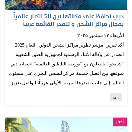
لإمارة دبي أن "الريادة المتواصلة لدبي في تصدّر مدن العالم
في استقطاب مشاريع الاستثمار الأجنبي المباشر الجديدة،
دبي تحافظ على مكانتها بين الـ5 الكبار عالمياً
للمرة الثامنة على التوالي، هي ترجمة حقيقية لرؤية
بمجال مراكز الشحن و تتصدر القائمة عربياً
استشرافية بعيدة المدى، وتوجيهات سديدة لصاحب السمو
الأربعاء ١٧ سبتمبر ٢٠٢٥
الشيخ محمد بن راشد آل مكتوم، نائب رئيس الدولة، رئيس
أكد تقرير "مؤشر تطوير مراكز الشحن الدولي" للعام 2025
مجلس الوزراء، حاكم دبي، رعاه الله، الذي أراد لدبي أن تكون
الصادر عن وكالة الأنباء الرسمية لجمهورية الصين الشعبية
مدينة المستقبل، ووجهة أولى للمستثمرين، ومنصة عالمية
"شينخوا" بالتعاون مع “بورصة البلطيق العالمية” احتفاظ دبي
لصناعة الفرص." وقال سموّه: «إنّ هذا التميّز هو ثمرة…
بموقعها بين أفضل خمسة مراكز للشحن البحري على مستوى
العالم، إلى جانب تصدرها المرتبة الأولى عربياً، لتواصل تعزيز
مكانتها مركزا رئيسا وحلقة وصل محورية لعمليات الشحن
دبي
حول العالم. وفي هذه المناسبة، أعرب الشيخ الدكتور سعيد
بن أحمد بن خليفة آل مكتوم، المدير التنفيذي لسلطة دبي
البحرية في مؤسسة الموانئ والجمارك والمنطقة الحرة عن
أخبار
اعتزازه بهذا الإنجاز وقال إن اختيار دبي ضمن المراكز الخمسة