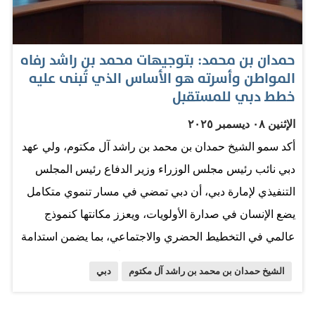
بالعلامات التجارية العالمية والمساحات المكتبية والتجارية.
وتضمنت هذه المشاريع الجديدة 136.830 وحدة تشمل الوحدات
حمدان بن محمد: بتوجيهات محمد بن راشد رفاه
السكنية والفندقية والتجارية، إلى جانب 16.401 فيلا، سيتم
المواطن وأسرته هو الأساس الذي تُبنى عليه
تسليمها على فترات متفاوتة بين عامي 2026 و2030. يعكس
خطط دبي للمستقبل
هذا الزخم ثقة المستثمرين المتزايدة في سوق دبي العقاري،
الإثنين ٠٨ ديسمبر ٢٠٢٥
المدعومة بعوامل متعددة، أبرزها: الانتعاش الاقتصادي القوي،
أكد سمو الشيخ حمدان بن محمد بن راشد آل مكتوم، ولي عهد
جودة المشاريع، تنوع خيارات الاستثمار، البيئة، الضريبة
دبي نائب رئيس مجلس الوزراء وزير الدفاع رئيس المجلس
الجذابة، البنية التحتية المتطورة والسياسات الحكومية
التنفيذي لإمارة دبي، أن دبي تمضي في مسار تنموي متكامل
المحفزة للاستثمار، بما في ذلك برامج التأشيرات الذهبية
يضع الإنسان في صدارة الأولويات، ويعزز مكانتها كنموذج
والتسهيلات التشريعية. ويعتبر مشروع «إيدن هيلز» الذي
عالمي في التخطيط الحضري والاجتماعي، بما يضمن استدامة
تطوره شركة إتش آند إتش، الأعلى…
الرفاه لكل فرد وأسرة ومجتمع. وتماشياً مع أهداف عام
الشيخ حمدان بن محمد بن راشد آل مكتوم
دبي
الأسرة الذي أعلن عنه صاحب السمو الشيخ محمد بن زايد آل
نهيان، رئيس الدولة "حفظه الله"، وأجندة دبي الاجتماعية 33