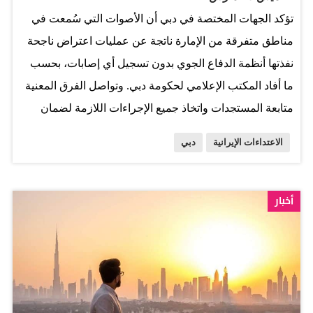
والاجتماعي الذي قامت عليه دبي خلال العقود الماضية. وتبرز
تؤكد الجهات المختصة في دبي أن الأصوات التي سُمعت في
دبي، وفق التقرير، كمدينة عالمية متعددة الجنسيات على نحو
مناطق متفرقة من الإمارة ناتجة عن عمليات اعتراض ناجحة
غير مسبوق. فهي تضم المواطنين الإماراتيين بينما جاء معظم
نفذتها أنظمة الدفاع الجوي بدون تسجيل أي إصابات، بحسب
المقيمين من مختلف دول…
ما أفاد المكتب الإعلامي لحكومة دبي. وتواصل الفرق المعنية
متابعة المستجدات واتخاذ جميع الإجراءات اللازمة لضمان
سلامة الجميع، داعيةً الجمهور إلى استقاء المعلومات من
الاعتداءات الإيرانية
دبي
مصادرها الرسمية.
أخبار