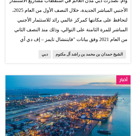
وام: تصدّرت دبي مدن العالم في استقطاب مشاريع الاستثمار
أحمد بن محمد بن راشد آل مكتوم، النائب الثاني لحاكم دبي،
الأجنبي المباشر الجديدة، خلال النصف الأول من العام 2025،
وسمو الشيخ…
لتحافظ على مكانتها كمركز عالمي رائد للاستثمار الأجنبي
المباشر للمرة الثامنة على التوالي، وذلك منذ النصف الثاني
من العام 2021 وفق بيانات "فايننشال تايمز – إف دي آي
ماركتس" حول أسواق الاستثمار الأجنبي المباشر. وكانت
الشيخ حمدان بن محمد بن راشد آل مكتوم
دبي
الإمارة قد استقطبت 643 مشروعاً من مشاريع الاستثمار
الأجنبي المباشر الجديدة خلال النصف الأول من العام 2025،
بفارق 478 مشروعا عن أقرب منافسيها، المدينة التي حلّت
أخبار
في المركز الثاني، وتمثل هذه النتيجة أفضل أداء تحققه أي
مدينة في فترة نصف عام منذ أن بدأت "إف دي آي ماركتس"
بتوثيق هذه البيانات في العام 2003. وبهذه المناسبة، أكد سمو
الشيخ حمدان بن محمد بن راشد آل مكتوم، ولي عهد دبي نائب
رئيس مجلس الوزراء وزير الدفاع رئيس المجلس التنفيذي