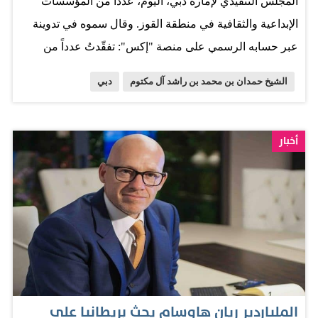
المجلس التنفيذي لإمارة دبي، اليوم، عدداً من المؤسسات
الحضري المستقبلي.. في…
الإبداعية والثقافية في منطقة القوز. وقال سموه في تدوينة
عبر حسابه الرسمي على منصة "إكس": تفقّدتُ عدداً من
المؤسسات الإبداعية والثقافية في منطقة القوز، فخورون
الشيخ حمدان بن محمد بن راشد آل مكتوم
دبي
بجهود فريق "السركال أفنيو" التي تستضيف سنوياً مليوني
زائر وتمثل ملتقى للمواهب ومختبراً للأفكار الجديدة ومساحةً
تحتضن أكثر من 90 مؤسسة إبداعية وصالة فنية". وأضاف
أخبار
سموه: "كما اطّلعت خلال الزيارة على عدد من المشاريع
والمبادرات الهادفة لإثراء المشهد الابداعي وبناء جسور إنسانية
تربط بين الثقافات والمجتمعات". وتابع سموه: "دبي برؤيتها
وبعقول مبدعيها، ماضيةٌ لتعزيز موقعها مركزاً عالمياً للاقتصاد
الإبداعي، بقناعة راسخة بدور الثقافة كقوة محركة تصنع هوية
دبي وتساهم في رسم ملامح مستقبلها". الإمارات اليوم
الملياردير ريان هاوسام يحث بريطانيا على