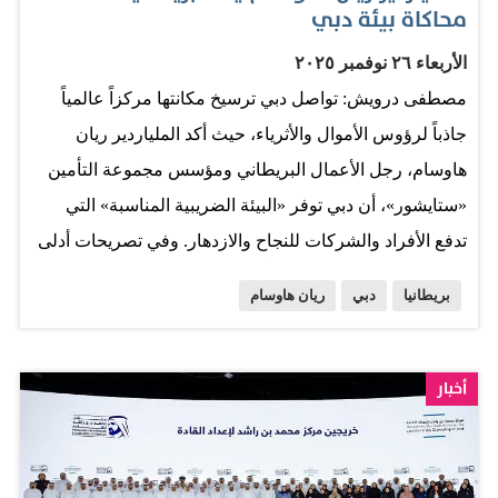
محاكاة بيئة دبي
الأربعاء ٢٦ نوفمبر ٢٠٢٥
مصطفى درويش: تواصل دبي ترسيخ مكانتها مركزاً عالمياً
جاذباً لرؤوس الأموال والأثرياء، حيث أكد الملياردير ريان
هاوسام، رجل الأعمال البريطاني ومؤسس مجموعة التأمين
«ستايشور»، أن دبي توفر «البيئة الضريبية المناسبة» التي
تدفع الأفراد والشركات للنجاح والازدهار. وفي تصريحات أدلى
بها هاوسام، الذي يعيش حالياً في دبي، حذر من أن السياسات
بريطانيا
دبي
ريان هاوسام
الضريبية المشددة في بريطانيا أدت إلى «مغادرة أذكى وأثرى
الأشخاص» من البلاد. وصف هاوسام، الذي يعد من بين
المتقدمين بعروض لشراء نادي شيفيلد وينزداي، الوضع في
أخبار
دبي بقوله: «انظر إلى دبي، إنها تزدهر تماماً، وهذا لأنهم خلقوا
البيئة الضريبية المناسبة»، مشيراً إلى أن البيئة المواتية
للأعمال في دبي هي السبب وراء ازدهارها الاقتصادي السريع،