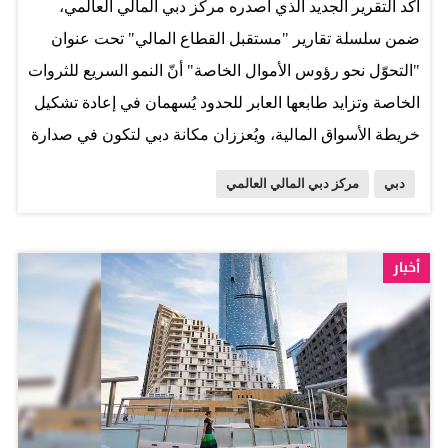
أكد التقرير الجديد الذي أصدره مركز دبي المالي العالمي،
المركزين الرابع والخامس. وإلى جانب السياحة الترفيهية التي
ضمن سلسلة تقارير "مستقبل القطاع المالي" تحت عنوان
تواصل تسجيل معدلات قوية طوال أشهر السنة، تزداد وتيرة
"التحوّل نحو رؤوس الأموال الخاصة" أنّ النمو السريع للثروات
التدفق السياحي الترفيهي إلى دبي في الربع الأخير من العام،
الخاصة وتزايد طابعها العابر للحدود يُسهمان في إعادة تشكيل
في المقابل يستعد مركز…
خريطة الأسواق المالية، ويُعززان مكانة دبي لتكون في صدارة
الوجهات المفضّلة للأفراد من ذوي الملاءة المالية العالية
دبي
مركز دبي المالي العالمي
ومكاتب العائلات والمستثمرين في رؤوس الأموال الخاصة.
وأوضح التقرير أن مركز الثقل في القطاع المالي العالمي
يشهد تحوّلاً متسارعاً نحو الأسواق الخاصة، مع توقّعات بأن
أخبار
تتجاوز أصول هذه الأسواق 30 تريليون دولار بحلول عام 2030،
مدفوعةً بسعي المستثمرين إلى فرص استثمارية أكثر موثوقية
وذات عوائد أعلى، وفي الوقت نفسه، عالمياً سجّلت الثروات
الخاصة مستوًى قياسياً بلغ 471 تريليون دولار، بعدما نمت
بأكثر من 340 تريليون دولار منذ عام 1995، أي بمعدل يزيد