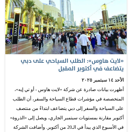
الأولى عالمياً فيما جاءت الأولى عربياً في مؤشر تطوير مراكز
الشحن الدولي لعام 2025 إنجاز تحقق بفضل رؤية وتوجيهات
قيادتنا الرشيدة، إضافة إلى فاعلية وتكامل أدوار ومسؤوليات
الشركاء الاستراتيجيين وشركات القطاع البحري في الإمارة
في تقديم أفضل المعايير والتقنيات والمشاريع والمبادرات
التطويرية التي تخدم القطاع. وأكد استمرار سلطة دبي البحرية
«لايت هاوس»: الطلب السياحي على دبي
في مواصلة عمليات التطوير لتقديم أرقى الخدمات وتطبيق
يتضاعف في أكتوبر المقبل
أفضل الممارسات البحرية العالمية، ومواكبة التطورات
الأحد ١٤ سبتمبر ٢٠٢٥
والتحديثات ووضع الحلول وتطوير التشريعات للتغلب على
أظهرت بيانات صادرة عن شركة «لايت هاوس - أو تي إيه»،
مختلف أشكال التحديات، وتعزيز بيئة الأعمال البحرية
المتخصصة في مؤشرات قطاع السياحة والسفر، أن الطلب
التجارية، لتأكيد مكانة دبي مركزاً عالمياً مبتكراً ومستداماً
على السياحة والسفر إلى دبي يتضاعف ابتداءً من منتصف
لخدمات الشحن والخدمات اللوجستية. وشدد الشيخ الدكتور
أكتوبر مقارنة بمستويات سبتمبر الجاري، ويصل إلى «الذروة»
سعيد بن أحمد بن خليفة آل مكتوم على مواصلة العمل على
في الأسبوع الذي يبدأ في الـ20 من أكتوبر. وأضافت الشركة
تطوير التشريعات وتبنّي أفضل المعايير والممارسات العالمية،