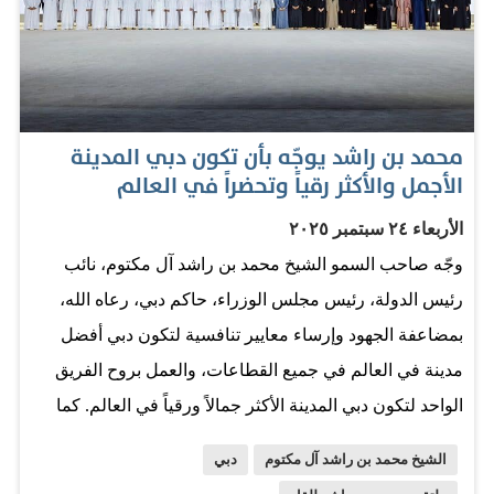
في تناقض حاد مع ما وصفه بـ «الضغط الشديد» و«الطرد»
الذي يتعرض له أصحاب الثروات في المملكة المتحدة. وتأتي
تصريحات هاوسام في وقت حرج، حيث تشير التقارير إلى
نزوح نحو 9.500 مليونير من المملكة المتحدة في عام 2024
محمد بن راشد يوجّه بأن تكون دبي المدينة
وحده، كما يخطط نحو 12% أو نحو 680 ألفاً من الشركات
الأجمل والأكثر رقياً وتحضراً في العالم
الصغيرة والمتوسطة البريطانية للانتقال إلى الخارج، وفقاً
الأربعاء ٢٤ سبتمبر ٢٠٢٥
لأبحاث «راثبونز». وطالب ريان هاوسام الحكومة البريطانية
وجّه صاحب السمو الشيخ محمد بن راشد آل مكتوم، نائب
بإعادة التفكير بشكل جذري في نظامها الضريبي واللوائح
رئيس الدولة، رئيس مجلس الوزراء، حاكم دبي، رعاه الله،
التنظيمية، والبحث عن نماذج عالمية ناجحة للاقتداء بها،
بمضاعفة الجهود وإرساء معايير تنافسية لتكون دبي أفضل
مشيراً إلى أن الأمر لا يتعلق فقط بالضرائب المنخفضة، بل
مدينة في العالم في جميع القطاعات، والعمل بروح الفريق
بخلق بيئة حيث «يمكنك فيها الانطلاق والبدء…
الواحد لتكون دبي المدينة الأكثر جمالاً ورقياً في العالم. كما
وجّه سموه بإطلاق مبادرات ومشاريع لتحويل دبي إلى نموذج
الشيخ محمد بن راشد آل مكتوم
دبي
عالمي للحياة الهادئة، والمتكاملة، والمُلهمة، من خلال تعزيز