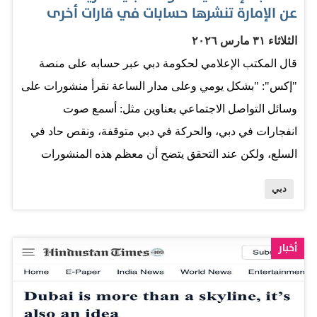
خليفة المعلم الأكثر انتشاراً على صعيد المعالم السياحية،
عن الإمارة تنشرها حسابات في قارات أخرى
استطاع برج خليفة أن يتفوق على كل ما هو موجود على وجه
الثلاثاء ٣١ مارس ٢٠٢٦
الأرض من حيث عدد الصور، ليكون الموقع الأكثر انتشاراً على
قال المكتب الإعلامي لحكومة دبي عبر حسابه على منصة
منصة «إنستغرام» و«تيك توك» خلال 2026، متجاوزاً 10 ملايين
"إكس": "بشكل يومي وعلى مدار الساعة نقرأ منشورات على
منشور و1.1 مليون عملية بحث شهرياً. وجاء برج إيفل في
وسائل التواصل الاجتماعي بعناوين مثل: أسمع صوت
المرتبة الثانية، بـ8.63 مليون منشور و662…
انفجارات في دبي، والحركة في دبي متوقفة، ونقص حاد في
السلع، ولكن عند التحقق يتضح أن معظم هذه المنشورات
يصدر من حسابات يعيش أصحابها في قارات أخرى أو على بعد
دبي
مئات أو حتى آلاف الكيلومترات عن الإمارة". وأضاف: "هكذا
تنتشر الأخبار المضللة بسرعة، لكن الحقيقة تبقى الأهم". ودعا
المكتب الإعلامي لمتابعته للحصول على المعلومات الدقيقة
أخبار
والتحديثات الموثوقة.