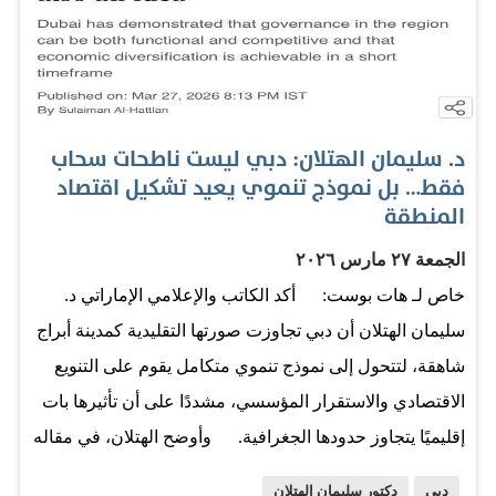
د. سليمان الهتلان: دبي ليست ناطحات سحاب
فقط… بل نموذج تنموي يعيد تشكيل اقتصاد
المنطقة
الجمعة ٢٧ مارس ٢٠٢٦
خاص لـ هات بوست: أكد الكاتب والإعلامي الإماراتي د.
سليمان الهتلان أن دبي تجاوزت صورتها التقليدية كمدينة أبراج
شاهقة، لتتحول إلى نموذج تنموي متكامل يقوم على التنويع
الاقتصادي والاستقرار المؤسسي، مشددًا على أن تأثيرها بات
إقليميًا يتجاوز حدودها الجغرافية. وأوضح الهتلان، في مقاله
المنشور بصحيفة Hindustan Times، أن ما يميز دبي ليس
دبي
دكتور سليمان الهتلان