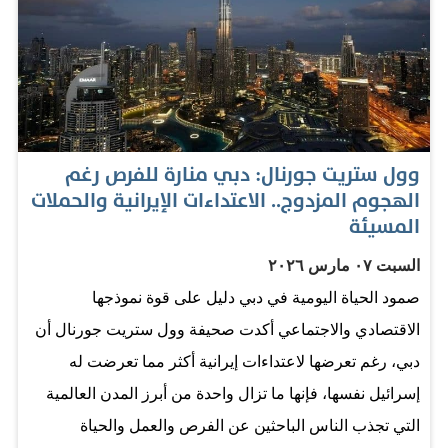
وفي سياق متصل، بلغت قيمة المبيعات العقارية في مستهل
تعاملات اليوم الاثنين نحو 1.8 مليار درهم نتجت عن 476
صفقة، ما يؤكد استمرار الزخم في سوق دبي العقاري وتواصل
نشاطه القوي.
وول ستريت جورنال: دبي منارة للفرص رغم
الهجوم المزدوج.. الاعتداءات الإيرانية والحملات
المسيئة
السبت ٠٧ مارس ٢٠٢٦
صمود الحياة اليومية في دبي دليل على قوة نموذجها
الاقتصادي والاجتماعي أكدت صحيفة وول ستريت جورنال أن
دبي، رغم تعرضها لاعتداءات إيرانية أكثر مما تعرضت له
إسرائيل نفسها، فإنها ما تزال واحدة من أبرز المدن العالمية
التي تجذب الناس الباحثين عن الفرص والعمل والحياة